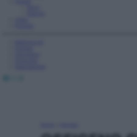
Fitness
Sport
Esercizi
Video
Podcast
Medicina AZ
Farmaci
Calcolatori
Oroscopo
Abbonamenti
Facebook
X
Instagram
Home
»
Farmaci