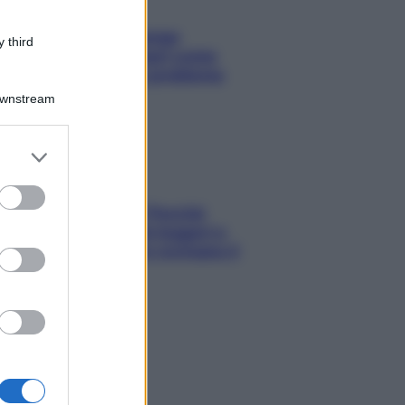
Capelli spezzati lungo
 third
l’attaccatura? Scopri come
risolvere l’annoso problema
Downstream
er and store
to grant or
ed purposes
Fame dopo cena? Perché
succede e 6 snack leggeri e
appetitosi che non rovinano il
sonno