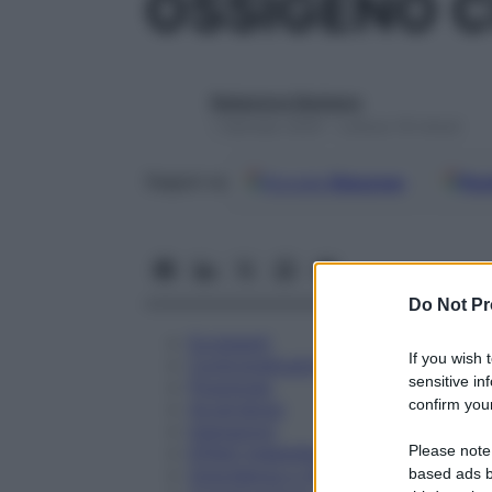
OSSIGENO C
Redazione Starbene
1 Gennaio 2025 – Lettura 18 minuti
Google
Discover
Fon
Seguici su
Do Not Pr
Eccipienti
If you wish 
Controindicazioni
sensitive in
Posologia
confirm your
Avvertenze
Interazioni
Please note
Effetti Indesiderati
Gravidanza e Allattamento
based ads b