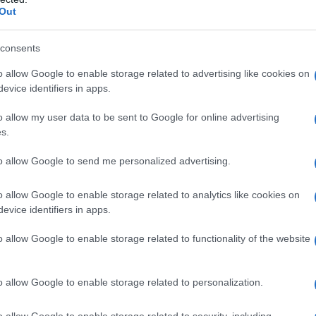
ontroindicazioni assolute. In condizioni iperbariche,
Out
i: • enfisema bolloso • asma evolutiva •
neumotorace • BPCO • polmonite da Pneumocystis
fobia • gravidanza normoevolvente (primo trimestre)
consents
e vie respiratorie • ipertermia • sferocitosi ereditaria
 acidosi • somministrazione concomitante di alcuni
o allow Google to enable storage related to advertising like cookies on
leomicina, daunorubicina, steroidi, disulfiram, e di
evice identifiers in apps.
i, cis– platino, nicotina • infanti prematuri
o allow my user data to be sent to Google for online advertising
s.
to allow Google to send me personalized advertising.
 somministrato attraverso l’aria inalata,
dedicati (quali, per esempio, una cannula nasale o
o allow Google to enable storage related to analytics like cookies on
ziente viene effettuato indipendentemente dalla
evice identifiers in apps.
arecchi dosatori (flussometri). Con questi sistemi,
’aria inspirata, mentre il gas espirato e l’eventuale
o allow Google to enable storage related to functionality of the website
nspiratorio del paziente mescolandosi con l’aria
thing
). In anestesia è spesso utilizzato un sistema
ovamente il gas precedentemente espirato dal
o allow Google to enable storage related to personalization.
 L’ossigeno può anche essere somministrato
sigenatore, con un sistema di by–pass
o allow Google to enable storage related to security, including