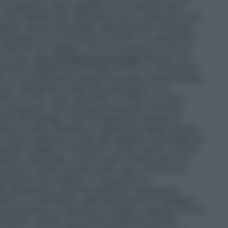
a pressione viene regolata da un riduttore ed è
cifra indicata dal manometro per il contenuto in litri
ssigeno ancora disponibile nella bombola.
(Esempio:
bombola ha un contenuto di 10 litri e il manometro
000 litri di ossigeno. Con un consumo di 2 litri al
 circa).
Con ventilazione spontanea
Pazienti con
strare ossigeno ad un flusso tra 0,5 e 2 litri/minuto,
ti con insufficienza respiratoria acuta: somministrare
nuto, adattabile in base alla gasometria.
Con
iO2 è il 21%, e può salire fino al 100%. Lo scopo
di assicurare che la pressione parziale arteriosa
8 kPa (60 mmHg) o che l’emoglobina saturata di
eriore al 90% mediante la regolazione della frazione
 essere adattata in base alle esigenze individuali del
rale è quella di utilizzare il valore minimo di FiO2
peutico desiderato, ovvero valori di PaO2 entro la
 possono essere indicati anche valori di FiO2 che
ssicazione da ossigeno. È necessario un
a valutazione costante dell’effetto terapeutico,
 PaO2 o in alternativa, della saturazione di ossigeno
reve termine, la frazione di ossigeno inspirato (FiO2)
di PaO2 > 8 kPa con o senza pressione di fine