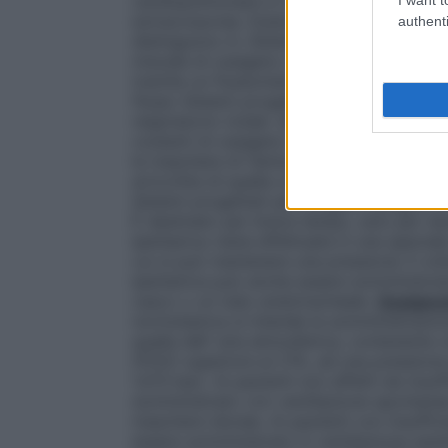
cardiopolmonare in cardiochirurgia ed in al
extracorporea. Esistono numerosi dispositi
authenti
distinguono in:
Sistemi a basso flusso
È il
miscela di ossigeno nell’aria inspirata, un
tramite un flussometro collegato ad una 
flusso
Sistemi progettati per fornire al p
respiratorio totale. Questi sistemi sono pr
costanti di ossigeno che non vengono infl
le maschere di Venturi dove, stabilito il fl
arricchita di quella concentrazione costa
Sistemi progettati per erogare ossigeno a
È destinato per breve tempo, solo per ne
iperbarica viene effettuata in una specia
cui si può mantenere una pressione 3 volt
iperbarica può anche essere somministrat
casco o un tubo endotracheale.
Ossigeno
normobarica si intende la somministrazion
quella dell’ aria atmosferica, contenente c
(FiO2) superiore al 21%, ad una pressione
1,013 bar). Ai pazienti non affetti da insu
somministrato con ventilazione spontane
maschere idonee. Ai pazienti con insuffici
essere somministrato in ventilazione assi