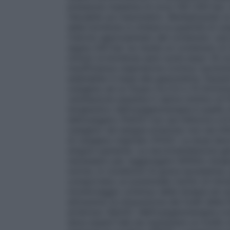
pressione massima di circa 150–200 bar. L
rilevabile sul manometro. Moltiplicando la 
della bombola si ottiene la quantità di o
Calcolo approssimato del contenuto: una 
segna
200 bar ne risulta un contenuto di 2
minuto la bombola sarà vuota dopo 16 ore
insufficienza respiratoria cronica: sommini
adattabile in base alla gasometria. Pazien
ossigeno ad un flusso tra 0,5 e 15 litri/mi
ventilazione assistita
Il valore minimo di F
terapeutico dell’ossigenoterapia è quello 
dell’ossigeno (PaO2) non sia inferiore a 
ossigeno nel sangue arterioso non sia inf
di ossigeno inspirato (FiO2). La dose deve
singolo paziente. La raccomandazione gene
necessario per raggiungere l’effetto tera
norma. In condizioni di grave ipossiemia,
comportano un potenziale rischio di into
monitoraggio continuo della terapia ed un
attraverso la misurazione dei livelli della
arterioso (SpO2). Nell’ossigenoterapia a b
deve essere tale da mantenere un livello 