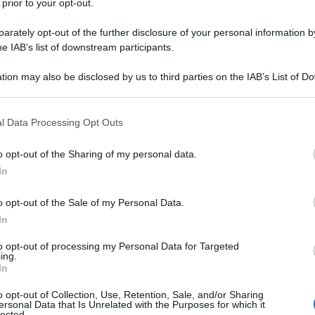
 prior to your opt-out.
rately opt-out of the further disclosure of your personal information by
he IAB’s list of downstream participants.
tion may also be disclosed by us to third parties on the IAB’s List of 
Descrizione tipo ricetta:
RR – RIPETIBILE
 that may further disclose it to other third parties.
10V IN 6MESI
 that this website/app uses one or more Google services and may gath
l Data Processing Opt Outs
Forma farmaceutica:
GAS
including but not limited to your visit or usage behaviour. You may click 
 to Google and its third-party tags to use your data for below specifi
a acuta e cronica. Trattamento in anestesia, in terapia
o opt-out of the Sharing of my personal data.
ogle consent section.
In
o opt-out of the Sale of my Personal Data.
In
to opt-out of processing my Personal Data for Targeted
ing.
In
o opt-out of Collection, Use, Retention, Sale, and/or Sharing
ersonal Data that Is Unrelated with the Purposes for which it
lected.