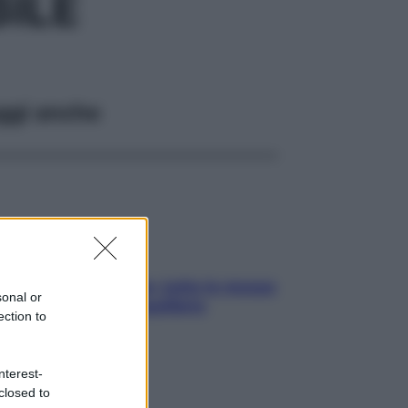
ILE
ggi anche
SOS pelle irritabile: tutte le mosse
sonal or
per riportarla in equilibrio
ection to
nterest-
closed to