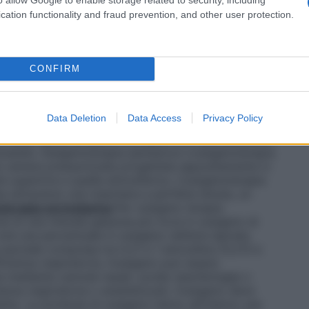
tri casi in cui è richiesta la circolazione
vi destinati alla somministrazione dell’ossigeno, e si
cation functionality and fraud prevention, and other user protection.
 sistema più semplice per la somministrazione di una
 esempio è il sistema in cui l’ossigeno è somministrato
cannula nasale o maschera facciale.
Sistemi ad alto
aziente una miscela di gas garantendone il fabbisogno
CONFIRM
ogettati per rilasciare concentrazioni stabilite e
uenzate/diluite dall’aria circostante, un esempio sono
usso di ossigeno, l’aria inspirata dal paziente viene
Data Deletion
Data Access
Privacy Policy
nte di ossigeno.
Sistemi con valvola a richiesta
l 100% senza entrare in contatto con l’aria ambiente.
cessità.
Ossigenoterapia iperbarica
L’ossigenoterapia
le camera pressurizzata progettata appositamente in
e superiore a quella atmosferica. L’ossigenoterapia
a attraverso una maschera a perfetta tenuta, un
terapia normobarica
Per ossigeno terapia
e di una miscela gassosa più ricca in ossigeno di
ioè una percentuale in ossigeno nell’aria ispirata
 parziale compresa tra 0,21 e 1 atmosfera (0,213 e
fficienza respiratoria, l’ossigeno può essere
a mediante cannule nasali, sonde nasofaringee o
enza respiratoria o anestetizzati, l’ossigeno deve
stita. Le bombole di ossigeno hanno all’interno una