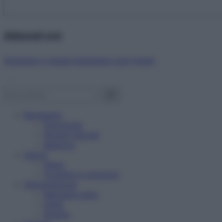
Abbonati ora!
Starbene ti regala benessere ogni mese!
Benessere
Psicologia
Rimedi naturali
Bellezza
Salute
News
Problemi e soluzioni
Alimentazione
Mangiare sano
Diete
Ricette