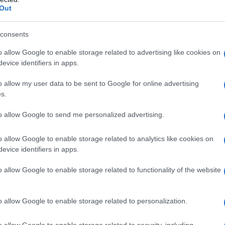
Out
ontroindicazioni assolute. In condizioni iperbariche,
i: • enfisema bolloso • asma evolutiva •
neumotorace • BPCO • polmonite da Pneumocystis
consents
strofobia • gravidanza normoevolvente (primo
oni delle alte vie respiratorie • ipertermia •
o allow Google to enable storage related to advertising like cookies on
 ottico • tumori maligni • acidosi • somministrazione
evice identifiers in apps.
rubicina, adriamicina, bleomicina, daunorubicina,
cool, idrocarburi aromatici, cis-platino, nicotina •
o allow my user data to be sent to Google for online advertising
s.
to allow Google to send me personalized advertising.
o allow Google to enable storage related to analytics like cookies on
Per ossigeno terapia normobarica si intende la
evice identifiers in apps.
ù ricca in ossigeno di quella dell’aria atmosferica,
o nell’aria ispirata (FiO
) superiore al 21%, ad una
2
o allow Google to enable storage related to functionality of the website
tmosfera (0,213 e 1,013 bar). Ai pazienti non affetti
 può essere somministrato con ventilazione spontanea
gee o maschere idonee. Ai pazienti con insufficienza
o allow Google to enable storage related to personalization.
ve essere somministrato in ventilazione assistita. Le
a pressione massima di circa 150-200 bar. La
o allow Google to enable storage related to security, including