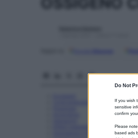
OSSIGENO C
Redazione Starbene
1 Gennaio 2025 – Lettura 17 minuti
Google
Discover
Fon
Seguici su
Do Not Pr
Eccipienti
If you wish 
Controindicazioni
sensitive in
Posologia
confirm your
Avvertenze
Interazioni
Please note
Effetti Indesiderati
Gravidanza e Allattamento
based ads b