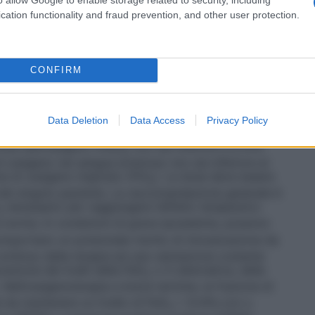
d è rilevabile sul manometro. Moltiplicando la cifra
cation functionality and fraud prevention, and other user protection.
 litri della bombola si ottiene la quantità di ossigeno
io: Calcolo approssimato del contenuto: una
manometro segna 200 bar ne risulta un contenuto di
 2 litri al minuto la bombola sarà vuota dopo 16 ore
CONFIRM
ti con insufficienza respiratoria cronica:
5 e 2 litri/minuto, adattabile in base alla gasometria.
uta: somministrare ossigeno ad un flusso tra 0,5 e 15
etria.
Con ventilazione assistita
Il valore minimo di
Data Deletion
Data Access
Privacy Policy
o scopo terapeutico dell’ossigenoterapia è quello di
iosa dell’ossigeno (PaO
) non sia inferiore a 8 kPa
2
ossigeno nel sangue arterioso non sia inferiore al
e di ossigeno inspirato (FiO
). La dose deve essere
2
i del singolo paziente. La raccomandazione generale è
necessario per raggiungere l’effetto terapeutico
2
 norma. In condizioni di grave ipossiemia, possono
mportano un potenziale rischio di intossicazione da
ontinuo della terapia ed una valutazione costante
razione dei livelli della PaO
o in alternativa, della
2
. Nell’ossigenoterapia a breve termine, la frazione di
e da mantenere un livello di PaO
> 8 kPa con o
2