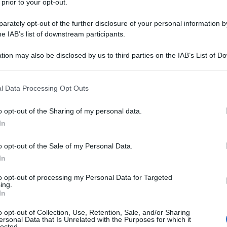
 prior to your opt-out.
rately opt-out of the further disclosure of your personal information by
he IAB’s list of downstream participants.
tion may also be disclosed by us to third parties on the IAB’s List of 
Descrizione tipo ricetta:
OSP – USO
 that may further disclose it to other third parties.
OSPEDALIERO
 that this website/app uses one or more Google services and may gath
l Data Processing Opt Outs
Forma farmaceutica:
GAS
including but not limited to your visit or usage behaviour. You may click 
 to Google and its third-party tags to use your data for below specifi
utte le età
: – per il trattamento dell’insufficienza
o opt-out of the Sharing of my personal data.
ogle consent section.
tamento in anestesia, in terapia intensiva, in camera
In
o opt-out of the Sale of my Personal Data.
In
to opt-out of processing my Personal Data for Targeted
ing.
In
o opt-out of Collection, Use, Retention, Sale, and/or Sharing
ersonal Data that Is Unrelated with the Purposes for which it
lected.