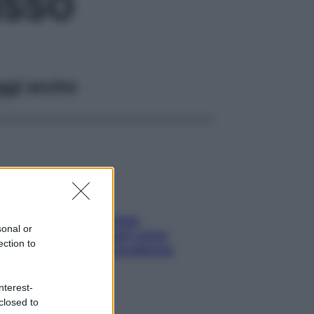
ISSO
ggi anche
Capelli spezzati lungo
sonal or
l’attaccatura? Scopri come
ection to
risolvere l’annoso problema
nterest-
closed to