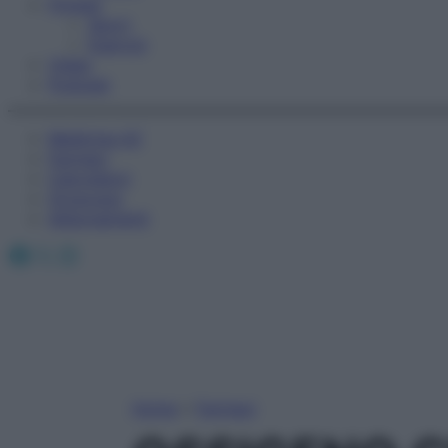
Fitness
Sport
Esercizi
Video
Podcast
Medicina AZ
Farmaci
Calcolatori
Oroscopo
Abbonamenti
Facebook
X
Instagram
Home
»
Farmaci