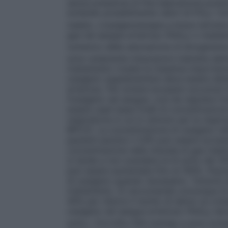
senza pressione di fine espirazione posit
evitando possibilmente valori di FiO
> 0,
2
inalato. L’ossigenoterapia a breve termin
gas nel sangue arterioso (PaO
) o median
2
numerico della saturazione di emoglobina
sono solamente misurazioni indirette dell’
trattamento riveste la massima importanza
ossigeno supplementare deve essere deter
arterioso. Per evitare eccessivi accumuli
l’ossigeno nel sangue, così da regolare l’
essere usati bassi livelli di concentrazion
respiratoria in cui lo stimolo per la respi
BPCO). La concentrazione di ossigeno nell’
pazienti persino il 24% può essere eccessi
concentrazione nella miscela di gas inala
si tende a non scendere al di sotto del 30
può essere aumentata fino al 100%.
Popol
di ossigeno quando necessario. Tuttavia d
trattamento. Si raccomanda comunque di 
40% per ridurre il rischio di danno al cris
ossigeno nel sangue arterioso (PaO
) de
2
sotto i 13,3 kPa (100 mmHg) e sono evitate 