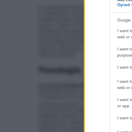
Opted 
In condizioni normobariche non esistono c
il trattamento è controindicato in caso d
pneumotorace, anamnesi pregressa di p
Google 
carinii • stato di male epilettico • clau
trimestre) per patologie non acute • infezi
I want t
sferocitosi ereditaria • neurite del nervo
web or d
concomitante di alcuni farmaci quali doxo
steroidi, disulfiram, e di sostanze quali al
I want t
infanti prematuri
purpose
Posologia
I want 
I want t
Posologia
Ossigenoterapia normobarica
web or d
somministrazione di una miscela gassosa pi
contenente cioè una percentuale in ossigen
I want t
pressione parziale compresa tra 0,21 e 1 a
or app.
da insufficienza respiratoria, l’ossigeno
mediante cannule nasali, sonde nasofarin
I want t
respiratoria o anestetizzati, l’ossigeno de
bombole di ossigeno hanno all’interno un
I want t