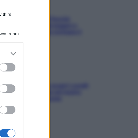
 third
Fame dopo cena? Perché
succede e 6 snack leggeri e
appetitosi che non rovinano il
Downstream
sonno
er and store
to grant or
ed purposes
Non solo Maldive: scopri i coralli
che si nascondono nel nostro
Mediterraneo (e come
proteggerli)