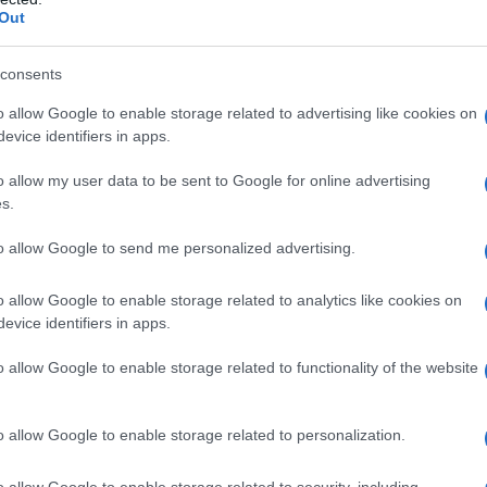
o controindicazioni assolute. Ossigenoterapia
Out
olutiva • pneumotorace, anamnesi pregressa di
ica ostruttiva (BPCO) • polmonite da Pneumocystis
strofobia • gravidanza normoevolvente (primo
consents
oni delle alte vie respiratorie • ipertermia •
 ottico • tumori maligni • acidosi • somministrazione
o allow Google to enable storage related to advertising like cookies on
rubicina, adriamicina, bleomicina, daunorubicina,
evice identifiers in apps.
nze quali alcool, idrocarburi aromatici, nicotina •
o allow my user data to be sent to Google for online advertising
s.
to allow Google to send me personalized advertising.
 somministrato attraverso l’aria inalata,
o allow Google to enable storage related to analytics like cookies on
dedicati (quali, per esempio, una cannula nasale o
evice identifiers in apps.
ziente viene effettuato indipendentemente dalla
arecchi dosatori (flussometri). Con questi sistemi,
o allow Google to enable storage related to functionality of the website
’aria inspirata, mentre il gas espirato e l’eventuale
nspiratorio del paziente mescolandosi con l’aria
thing
). In anestesia è spesso utilizzato un sistema
o allow Google to enable storage related to personalization.
ovamente il gas precedentemente espirato dal
 L’ossigeno può anche essere somministrato
o allow Google to enable storage related to security, including