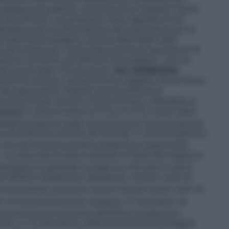
entilazione assistita. Le bombole di ossigeno hanno
a 150-200 bar. La pressione viene regolata da un
oltiplicando la cifra indicata dal manometro per la
la quantità di ossigeno ancora disponibile nella
 del contenuto: una bombola ha una capacità di 10
ulta un contenuto di 2000 litri di ossigeno. Con un
arà vuota dopo 16 ore circa).
Con ventilazione
piratoria cronica: somministrare ossigeno ad un flusso
e alla gasometria. Pazienti con insufficienza
ad un flusso tra 0,5 e 15 litri/minuto, adattabile in
istita
Il valore minimo di FiO
è il 21%, e può salire
2
sigenoterapia è quello di assicurare che la pressione
n sia inferiore a 8 kPa (60 mmHg) o che l’emoglobina
 non sia inferiore al 90% mediante la regolazione
). La dose deve essere adattata in base alle esigenze
mandazione generale è quella di utilizzare il valore
l’effetto terapeutico desiderato, ovvero valori di
ve ipossiemia, possono essere indicati anche valori di
 di intossicazione da ossigeno. È necessario un
a valutazione costante dell’effetto terapeutico,
 PaO
o, in alternativa, della saturazione di ossigeno
2