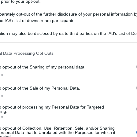
 prior to your opt-out.
rately opt-out of the further disclosure of your personal information by
he IAB’s list of downstream participants.
tion may also be disclosed by us to third parties on the IAB’s List of 
Descrizione tipo ricetta:
RR – RIPETIBILE
 that may further disclose it to other third parties.
10V IN 6MESI
 that this website/app uses one or more Google services and may gath
l Data Processing Opt Outs
Forma farmaceutica:
GAS
including but not limited to your visit or usage behaviour. You may click 
 to Google and its third-party tags to use your data for below specifi
a acuta e cronica. Trattamento in anestesia, in terapia
o opt-out of the Sharing of my personal data.
ogle consent section.
In
o opt-out of the Sale of my Personal Data.
In
to opt-out of processing my Personal Data for Targeted
ing.
In
o opt-out of Collection, Use, Retention, Sale, and/or Sharing
ersonal Data that Is Unrelated with the Purposes for which it
lected.