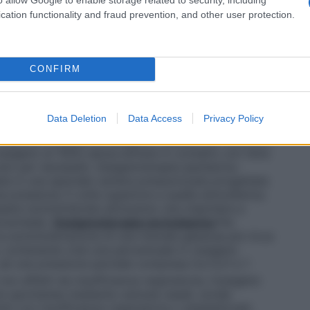
sigenatore, con un sistema di by-pass
tri casi in cui è richiesta la circolazione
cation functionality and fraud prevention, and other user protection.
vi destinati alla somministrazione dell’ossigeno, e si
l sistema più semplice per la somministrazione di una
 esempio è il sistema in cui l’ossigeno è somministrato
cannula nasale o maschera facciale.
Sistemi ad alto
CONFIRM
aziente una miscela di gas garantendone il
temi sono progettati per rilasciare concentrazioni
ngono influenzate/diluite dall’aria circostante, un
Data Deletion
Data Access
Privacy Policy
tabilito il flusso di ossigeno, l’aria inspirata dal
ntrazione costante di ossigeno.
Sistemi con valvola a
ssigeno al 100% senza entrare in contatto con l’aria
olo per necessità.
Ossigenoterapia iperbarica:
uata in una speciale camera pressurizzata progettata
 pressione 3 volte superiore a quella atmosferica.
ssere somministrata attraverso una maschera a
tracheale.
Ossigenoterapia normobarica
Per
la somministrazione di una miscela gassosa più ricca
a, contenente cioè una percentuale in ossigeno
 ad una pressione parziale compresa tra 0,21 e 1
non affetti da insufficienza respiratoria, l’ossigeno
ne spontanea mediante cannule nasali, sonde
i con insufficienza respiratoria o anestetizzati,