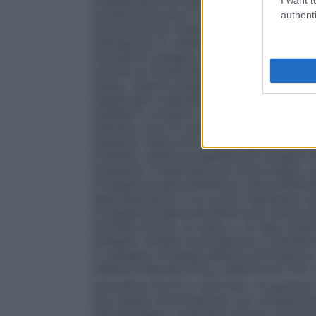
direttamente nel sangue attraverso un os
cardiopolmonare in cardiochirurgia ed in al
authenti
extracorporea. Esistono numerosi dispositi
distinguono in:
Sistemi a basso flusso:
è
i
miscela di ossigeno nell’aria inspirata, un
tramite un flussometro collegato ad una 
flusso:
sistemi progettati per fornire al p
fabbisogno respiratorio totale. Questi sis
stabilite e costanti di ossigeno che non ve
esempio sono le maschere di Venturi dove, s
paziente viene arricchita di quella conce
richiesta:
sistemi progettati per erogare o
ambiente. È destinato per breve tempo, s
l’ossigenoterapia iperbarica viene effett
appositamente in cui si può mantenere una
L’ossigenoterapia iperbarica può anche e
perfetta tenuta, un casco o un tubo endo
ossigeno terapia normobarica si intende 
in ossigeno di quella dell’aria atmosferic
nell’aria inspirata (FiO
) superiore al 21%,
2
atmosfera (0,213 e 1,013 bar). Ai pazienti 
può essere somministrato con ventilazio
nasofaringee o maschere idonee. Ai pazient