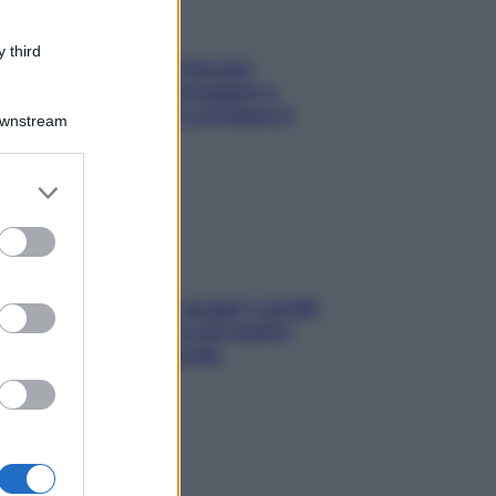
 third
Fame dopo cena? Perché
succede e 6 snack leggeri e
appetitosi che non rovinano il
Downstream
sonno
er and store
to grant or
ed purposes
Non solo Maldive: scopri i coralli
che si nascondono nel nostro
Mediterraneo (e come
proteggerli)