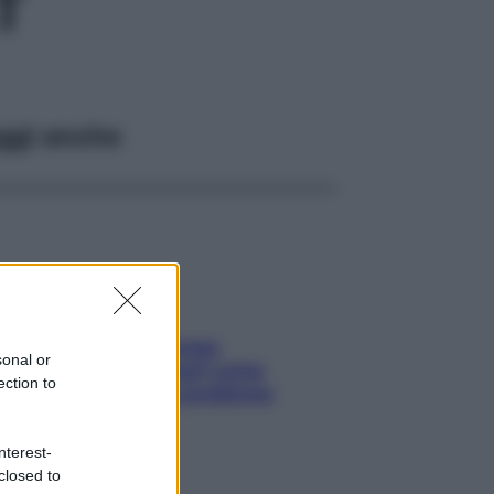
T
ggi anche
Capelli spezzati lungo
sonal or
l’attaccatura? Scopri come
ection to
risolvere l’annoso problema
nterest-
closed to