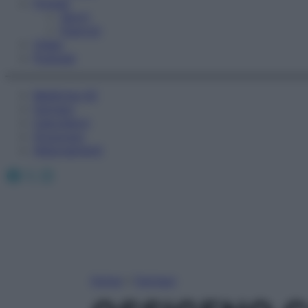
Fitness
Sport
Esercizi
Video
Podcast
Medicina AZ
Farmaci
Calcolatori
Oroscopo
Abbonamenti
Facebook
X
Instagram
Home
»
Farmaci