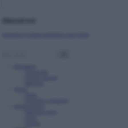
Abbonati ora!
Starbene ti regala benessere ogni mese!
Benessere
Psicologia
Rimedi naturali
Bellezza
Salute
News
Problemi e soluzioni
Alimentazione
Mangiare sano
Diete
Ricette