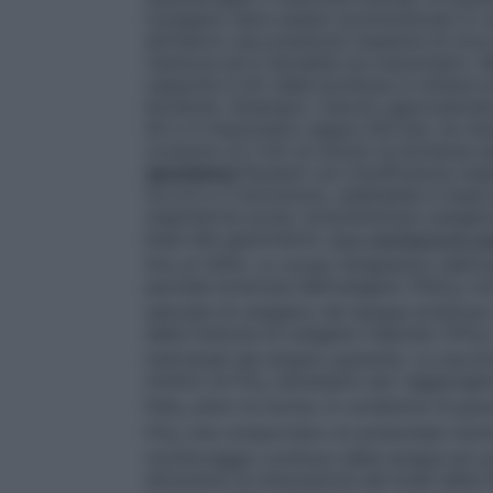
l’ossigeno deve essere somministrato in v
all’interno una pressione massima di circ
riduttore ed è rilevabile sul manometro. M
capacità in litri della bombola si ottiene 
bombola.
(Esempio: Calcolo approssimato
litri e il manometro segna 200 bar; ne ris
consumo di 2 litri al minuto la bombola s
spontanea
Pazienti con insufficienza res
tra 0,5 e 2 litri/minuto, adattabile in bas
respiratoria acuta: somministrare ossigeno 
base alla gasometria.
Con ventilazione ass
fino al 100%. Lo scopo terapeutico dell’os
parziale arteriosa dell’ossigeno (PaO
) no
2
saturata di ossigeno nel sangue arterioso
della frazione di ossigeno inspirato (FiO
2
individuali del singolo paziente. La racco
minimo di FiO
necessario per raggiungere 
2
PaO
entro la norma. In condizioni di gra
2
FiO
che comportano un potenziale rischio
2
monitoraggio continuo della terapia ed un
attraverso la misurazione dei livelli della