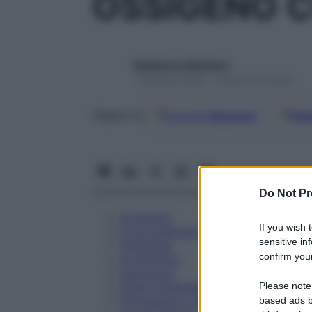
OSSIGENO C
Redazione Starbene
1 Gennaio 2025 – Lettura 25 minuti
Google
Discover
Fon
Seguici su
Do Not Pr
Eccipienti
If you wish 
Controindicazioni
sensitive in
Posologia
confirm your
Avvertenze
Interazioni
Please note
Effetti Indesiderati
Gravidanza e Allattamento
based ads b