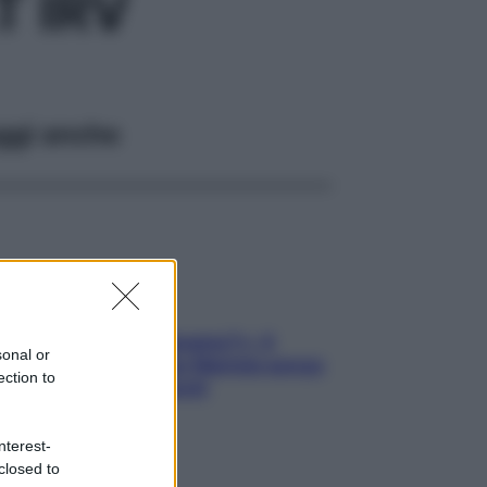
 IRV
ggi anche
«Oggi che se magnamo?»: 4
sonal or
ricette facili di Max Mariola senza
ection to
pesare gli ingredienti
nterest-
closed to