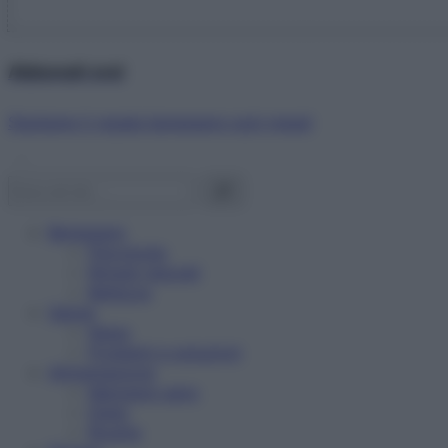
Abbonati ora!
Starbene ti regala benessere ogni mese!
Benessere
Psicologia
Rimedi naturali
Bellezza
Salute
News
Problemi e soluzioni
Alimentazione
Mangiare sano
Diete
Ricette