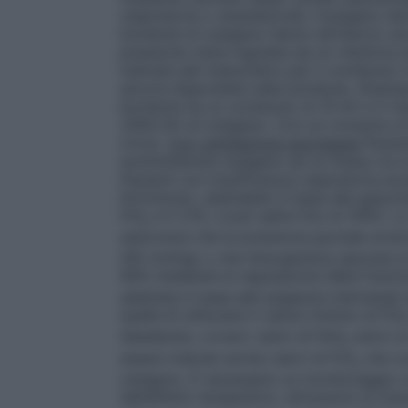
respiratoria o anestetizzati, l’ossigeno de
bombole di ossigeno hanno all’interno un
pressione viene regolata da un riduttore e
indicata dal manometro per il contenuto in
ancora disponibile nella bombola.
(Esemp
bombola ha un contenuto di 10 litri e il 
2000 litri di ossigeno. Con un consumo di
circa)
.
Con ventilazione spontanea
Pazien
somministrare ossigeno ad un flusso tra 0,
Pazienti con insufficienza respiratoria ac
litri/minuto, adattabile in base alla gasom
FiO
è il 21%, e può salire fino al 100%. L
2
assicurare che la pressione parziale arter
(60 mmHg) o che l’emoglobina saturata di 
90% mediante la regolazione della frazion
adattata in base alle esigenze individual
quella di utilizzare il valore minimo di FiO
desiderato, ovvero valori di PaO
entro la
2
essere indicati anche valori di FiO
che co
2
ossigeno. È necessario un monitoraggio c
dell’effetto terapeutico, attraverso la misu