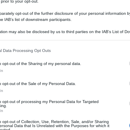
 prior to your opt-out.
rately opt-out of the further disclosure of your personal information by
he IAB’s list of downstream participants.
tion may also be disclosed by us to third parties on the IAB’s List of 
Descrizione tipo ricetta:
RR – RIPETIBILE
 that may further disclose it to other third parties.
10V IN 6MESI
 that this website/app uses one or more Google services and may gath
l Data Processing Opt Outs
Forma farmaceutica:
GAS
including but not limited to your visit or usage behaviour. You may click 
 to Google and its third-party tags to use your data for below specifi
a acuta e cronica. Trattamento in anestesia, in terapia
o opt-out of the Sharing of my personal data.
ogle consent section.
In
o opt-out of the Sale of my Personal Data.
In
to opt-out of processing my Personal Data for Targeted
ing.
In
o opt-out of Collection, Use, Retention, Sale, and/or Sharing
ersonal Data that Is Unrelated with the Purposes for which it
lected.