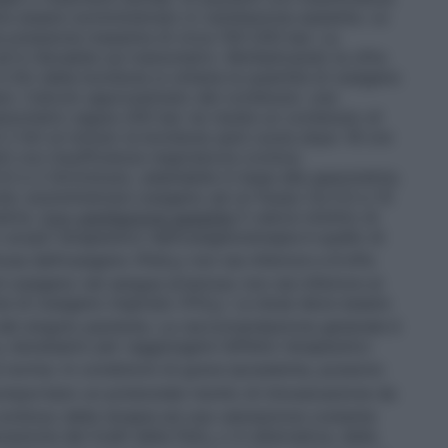
ve essere somministrato in ventilazione assistita. Le
a pressione massima di circa 150-200 bar. La
d è rilevabile sul manometro. Moltiplicando la cifra
 litri della bombola si ottiene la quantità di ossigeno
io: Calcolo approssimato del contenuto: una
manometro segna 200 bar ne risulta un contenuto di
 2 litri al minuto la bombola sarà vuota dopo 16 ore
ti con insufficienza respiratoria cronica:
5 e 2 litri/minuto, adattabile in base alla gasometria.
uta: somministrare ossigeno ad un flusso tra 0,5 e 15
etria.
Con ventilazione assistita
Il valore minimo di
o scopo terapeutico dell’ossigenoterapia è quello di
iosa dell’ossigeno (PaO
) non sia inferiore a 8 kPa
2
ossigeno nel sangue arterioso non sia inferiore al
e di ossigeno inspirato (FiO
). La dose deve essere
2
i del singolo paziente. La raccomandazione generale è
necessario per raggiungere l’effetto terapeutico
2
 norma. In condizioni di grave ipossiemia, possono
mportano un potenziale rischio di intossicazione da
ontinuo della terapia ed una valutazione costante
razione dei livelli della PaO
o in alternativa, della
2