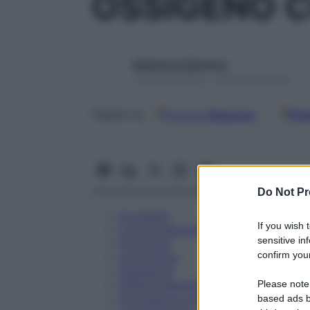
OSSIGENO C
Redazione Starbene
1 Gennaio 2025 – Lettura 18 minuti
Google
Discover
Fon
Seguici su
Do Not Pr
Eccipienti
If you wish 
Controindicazioni
sensitive in
Posologia
confirm your
Avvertenze
Interazioni
Please note
Effetti Indesiderati
Gravidanza e Allattamento
based ads b