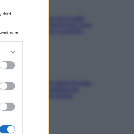
 third
Perché la pressione con il caldo
scende e sale all’improvviso: cosa
succede alle donne e cosa fare
Downstream
subito
er and store
to grant or
ed purposes
Doccia, lavarsi tutti i giorni fa male
alla pelle? I miti da sfatare per
proteggerla davvero senza
stressarla