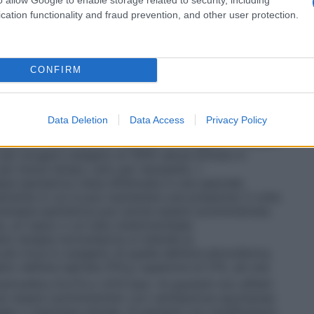
sigenatore, con un sistema di by-pass
tri casi in cui è richiesta la circolazione
cation functionality and fraud prevention, and other user protection.
vi destinati alla somministrazione dell’ossigeno, e si
il sistema più semplice per la somministrazione di
, un esempio è il sistema in cui l’ossigeno è
legato ad una cannula nasale o maschera facciale. •
CONFIRM
er fornire al paziente una miscela di gas
tale. Questi sistemi sono progettati per rilasciare
igeno che non vengono influenzate/diluite dall’aria
Data Deletion
Data Access
Privacy Policy
 Venturi dove, stabilito il flusso di ossigeno, l’aria
 quella concentrazione costante di ossigeno. •
Sistemi
 per erogare ossigeno al 100% senza entrare in
 per breve tempo, solo per necessità. •
pia iperbarica viene effettuata in una speciale
mente in cui si può mantenere una pressione 3 volte
oterapia iperbarica può anche essere somministrata
a, un casco o un tubo endotracheale.
no terapia normobarica si intende la
ù ricca in ossigeno di quella dell’aria atmosferica,
o nell’aria ispirata (FiO
) superiore al 21%, ad una
2
tmosfera (0,213 e 1,013 bar). Ai pazienti non affetti
 può essere somministrato con ventilazione spontanea
gee o maschere idonee. Ai pazienti con insufficienza