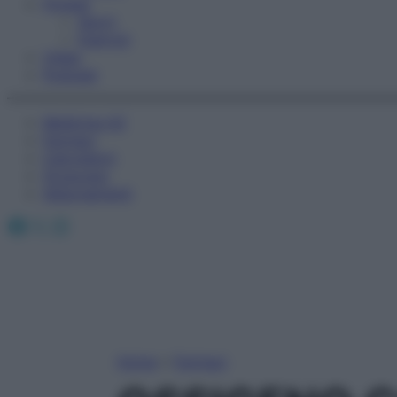
Fitness
Sport
Esercizi
Video
Podcast
Medicina AZ
Farmaci
Calcolatori
Oroscopo
Abbonamenti
Facebook
X
Instagram
Home
»
Farmaci