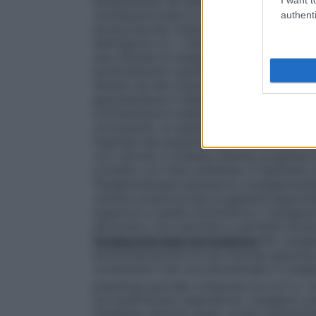
direttamente nel sangue attraverso un os
cardiopolmonare in cardiochirurgia ed in al
authenti
extracorporea. Esistono numerosi dispositi
distinguono in: •
Sistemi a basso flusso
È 
una miscela di ossigeno nell’aria inspirata
somministrato tramite un flussometro col
Sistemi ad alto flusso
Sistemi progettati p
garantendone il fabbisogno respiratorio to
concentrazioni stabilite e costanti di oss
circostante, un esempio sono le maschere di
inspirata dal paziente viene arricchita di
con valvola a richiesta
Sistemi progettati
contatto con l’aria ambiente. È destinato
Ossigenoterapia iperbarica
L’ossigenotera
camera pressurizzata progettata apposita
superiore a quella atmosferica. L’ossigen
attraverso una maschera a perfetta tenut
Ossigenoterapia normobarica
Per ossige
somministrazione di una miscela gassosa pi
contenente cioè una percentuale in ossigen
pressione parziale compresa tra 0,21 e 1 a
da insufficienza respiratoria, l’ossigeno
mediante cannule nasali, sonde nasofarin