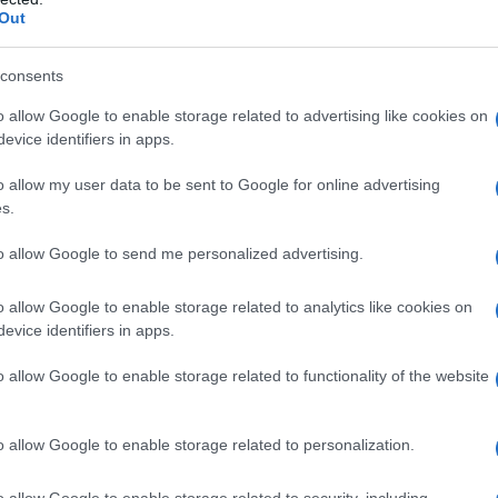
ontroindicazioni assolute. In condizioni iperbariche,
Out
i: • enfisema bolloso • asma evolutiva •
neumotorace • BPCO • polmonite da Pneumocystis
strofobia • gravidanza normoevolvente (primo
consents
oni delle alte vie respiratorie • ipertermia •
 ottico • tumori maligni • acidosi • somministrazione
o allow Google to enable storage related to advertising like cookies on
rubicina, adriamicina, bleomicina, daunorubicina,
evice identifiers in apps.
cool, idrocarburi aromatici, cis-platino, nicotina •
o allow my user data to be sent to Google for online advertising
s.
to allow Google to send me personalized advertising.
 somministrato attraverso l’aria inalata,
o allow Google to enable storage related to analytics like cookies on
dedicati (quali, per esempio, una cannula nasale o
evice identifiers in apps.
ziente viene effettuato indipendentemente dalla
arecchi dosatori (flussometri). Con questi sistemi,
o allow Google to enable storage related to functionality of the website
’aria inspirata, mentre il gas espirato e l’eventuale
nspiratorio del paziente mescolandosi con l’aria
thing
). In anestesia è spesso utilizzato un sistema
o allow Google to enable storage related to personalization.
ovamente il gas precedentemente espirato dal
 L’ossigeno può anche essere somministrato
o allow Google to enable storage related to security, including