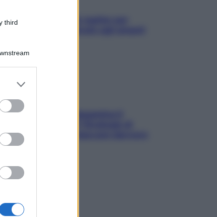
L’oroscopo food di Jupiter per
 third
l’estate 2026 dedicato agli amanti
del cibo
Downstream
er and store
to grant or
ed purposes
La trappola della dopamina ti
segue in spiaggia? Strategie di
digital detox per staccare davvero