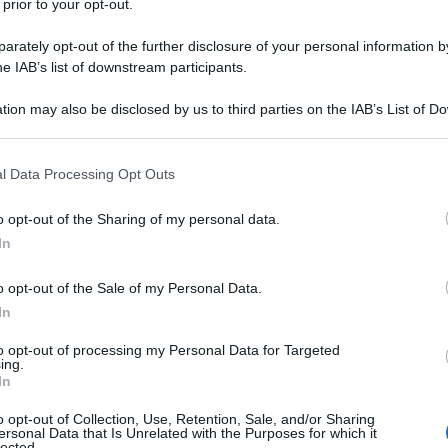
 prior to your opt-out.
rately opt-out of the further disclosure of your personal information by
he IAB’s list of downstream participants.
tion may also be disclosed by us to third parties on the IAB’s List of 
Descrizione tipo ricetta:
RR – RIPETIBILE
 that may further disclose it to other third parties.
10V IN 6MESI
 that this website/app uses one or more Google services and may gath
l Data Processing Opt Outs
Forma farmaceutica:
GAS
including but not limited to your visit or usage behaviour. You may click 
 to Google and its third-party tags to use your data for below specifi
utte le età
: – per il trattamento dell’insufficienza
o opt-out of the Sharing of my personal data.
ogle consent section.
tamento in anestesia, in terapia intensiva, in camera
In
o opt-out of the Sale of my Personal Data.
In
to opt-out of processing my Personal Data for Targeted
ing.
In
o opt-out of Collection, Use, Retention, Sale, and/or Sharing
ersonal Data that Is Unrelated with the Purposes for which it
lected.