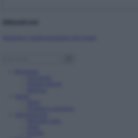
Abbonati ora!
Starbene ti regala benessere ogni mese!
Benessere
Psicologia
Rimedi naturali
Bellezza
Salute
News
Problemi e soluzioni
Alimentazione
Mangiare sano
Diete
Ricette