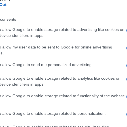
Out
ontroindicazioni assolute. In condizioni iperbariche,
i: • enfisema bolloso • asma evolutiva •
neumotorace • BPCO • polmonite da Pneumocystis
consents
strofobia • gravidanza normoevolvente (primo
oni delle alte vie respiratorie • ipertermia •
o allow Google to enable storage related to advertising like cookies on
 ottico • tumori maligni • acidosi • somministrazione
evice identifiers in apps.
rubicina, adriamicina, bleomicina, daunorubicina,
cool, idrocarburi aromatici, cis-platino, nicotina •
o allow my user data to be sent to Google for online advertising
s.
to allow Google to send me personalized advertising.
o allow Google to enable storage related to analytics like cookies on
Per ossigeno terapia normobarica si intende la
evice identifiers in apps.
ù ricca in ossigeno di quella dell’aria atmosferica,
o nell’aria ispirata (FiO
) superiore al 21%, ad una
2
o allow Google to enable storage related to functionality of the website
tmosfera (0,213 e 1,013 bar). Ai pazienti non affetti
 può essere somministrato con ventilazione spontanea
gee o maschere idonee. Ai pazienti con insufficienza
o allow Google to enable storage related to personalization.
ve essere somministrato in ventilazione assistita. Le
a pressione massima di circa 150-200 bar. La
o allow Google to enable storage related to security, including