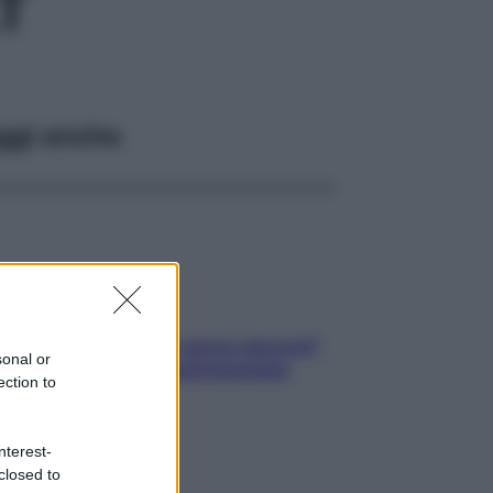
T
ggi anche
Contare le calorie serve ancora?
sonal or
La risposta della nutrizionista
ection to
nterest-
closed to