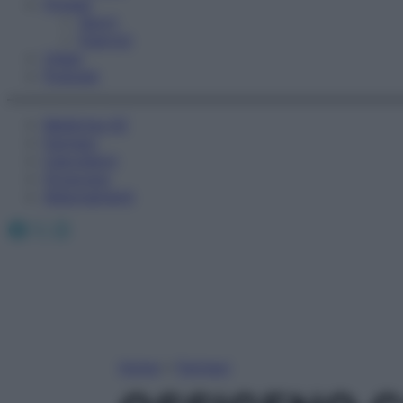
Fitness
Sport
Esercizi
Video
Podcast
Medicina AZ
Farmaci
Calcolatori
Oroscopo
Abbonamenti
Facebook
X
Instagram
Home
»
Farmaci