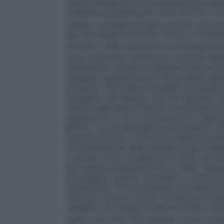
senza pressione di fine espirazione posit
evitando possibilmente valori di FiO
> 0,
2
inalato. L’ossigenoterapia a breve termin
gas nel sangue arterioso (PaO
) o median
2
numerico della saturazione di emoglobina
sono solamente misurazioni indirette dell’
trattamento riveste la massima importanza
ossigeno supplementare deve essere deter
arterioso. Per evitare eccessivi accumuli
l’ossigeno nel sangue, così da regolare l’
essere usati bassi livelli di concentrazion
respiratoria in cui lo stimolo per la respi
BPCO). La concentrazione di ossigeno nell’
pazienti persino il 24% può essere eccessi
concentrazione nella miscela di gas inala
si tende a non scendere al di sotto del 30
può essere aumentata fino al 100%.
Popol
di ossigeno quando necessario. Tuttavia d
trattamento. Si raccomanda comunque di 
40% per ridurre il rischio di danno al cris
ossigeno nel sangue arterioso (PaO
) de
2
sotto i 13,3 kPa (100 mmHg) e sono evitate 