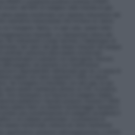
iva (PEEP) o pressione positiva continua (CPAP),
6 ovvero del 60% di ossigeno nella miscela di gas
e deve essere monitorata con ripetute misurazioni del
te ossimetria transcutanea che fornisce un valore
 con l’ossigeno (SpO
). In ogni caso, questi indici
2
ossigenazione tissutale. La valutazione clinica del
. Per trattamenti a lungo termine, il fabbisogno di
minato dai valori del gas stesso misurati nel sangue
 di anidride carbonica deve essere monitorato
ossigenoterapia in pazienti con ipercapnia. Devono
e dell’ossigeno nei pazienti con insufficienza
razione è rappresentato dall’ipossia (per es. a causa di
aria inalata non deve superare il 28%; in alcuni
vo. Se l’ossigeno è miscelato con altri gas, la sua
to deve essere mantenuta almeno al 21%. In pratica,
%. Ove necessario, la frazione di ossigeno inalato
azione pediatrica
I neonati possono ricevere il 100%
eve essere fatto un attento monitoraggio durante il
evitare una concentrazione di ossigeno eccedente il
tallino o di collasso polmonare. La pressione di
ve essere monitorata, tuttavia se viene mantenuta
significative variazioni nell’ossigenazione, il rischio