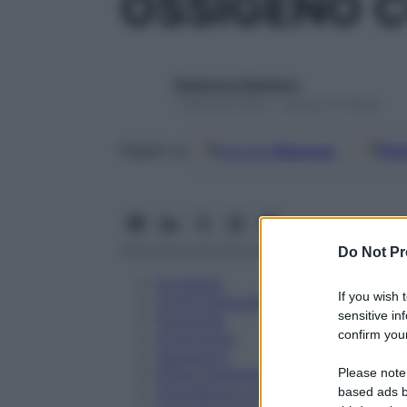
OSSIGENO 
Redazione Starbene
1 Gennaio 2025 – Lettura 17 minuti
Google
Discover
Fon
Seguici su
Do Not Pr
Eccipienti
If you wish 
Controindicazioni
sensitive in
Posologia
confirm your
Avvertenze
Interazioni
Please note
Effetti Indesiderati
Gravidanza e Allattamento
based ads b