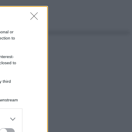
sonal or
ection to
nterest-
closed to
 third
Downstream
er and store
to grant or
ed purposes