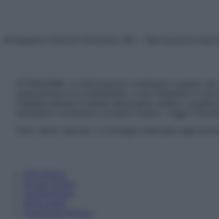
© Belpietro Edizioni Periodiche SRL – Riproduzione riser
ATTENZIONE: Le informazioni contenute in questo sito 
prescrizione di un trattamento, e non intendono e non 
chiedere sempre il parere del proprio medico curante e/o
necessario contattare il proprio medico. Leggi il Discl
Tutti i diritti riservati. Le immagini utilizzate negli ar
Informativa
Privacy Policy
Cookie Policy
Note Legali
Preferenze Privacy