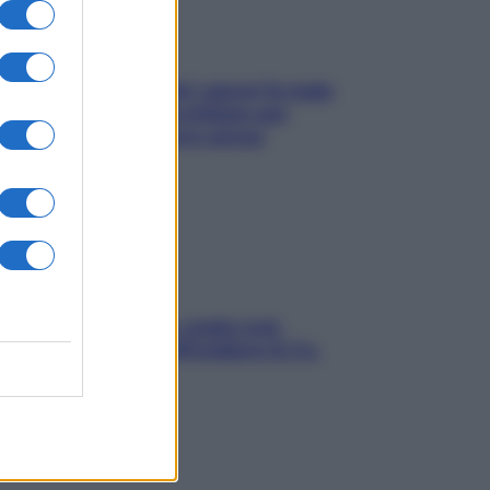
Doccia, lavarsi tutti i giorni fa male
alla pelle? I miti da sfatare per
proteggerla davvero senza
stressarla
Aria condizionata: usala così,
senza rischiare raffreddore & Co.