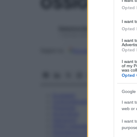
OSSIGENO 
I want t
in below Go
Opted 
I want t
Redazione Starbene
Opted 
1 Gennaio 2025 – Lettura 1 minuto
I want 
Advertis
Opted 
Google
Discover
Fon
Seguici su
I want t
of my P
was col
Opted 
Google 
Eccipienti
Controindicazioni
I want t
Posologia
web or d
Avvertenze
Interazioni
I want t
Effetti Indesiderati
purpose
Gravidanza e Allattamento