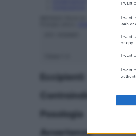
Conservazione
I want 
Composizione
I want t
MEDIGAS ITALIA Srl
Principio attivo:
OSSIGENO
web or d
ATC:
V03AN01
I want t
or app.
I want t
Classe 1:
A
I want t
Eccipienti
authenti
Controindicazioni
Posologia
Avvertenze