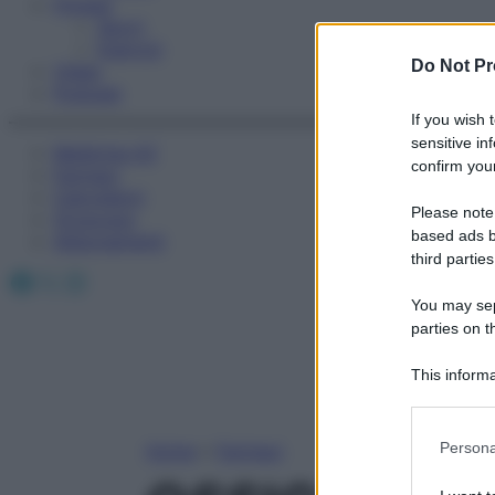
Fitness
Sport
Esercizi
Do Not Pr
Video
Podcast
If you wish 
sensitive in
Medicina AZ
confirm your
Farmaci
Calcolatori
Please note
Oroscopo
based ads b
Abbonamenti
third parties
Facebook
X
Instagram
You may sepa
parties on t
This informa
Participants
Please note
Persona
Home
»
Farmaci
information 
deny consent