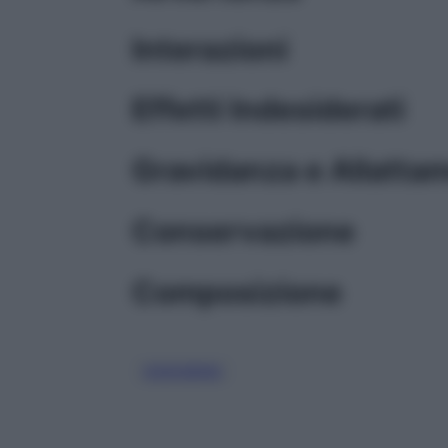
Interazioni
Effetti Indesiderati
Gravidanza e Allatta
Conservazione
Composizione
OSSIGENO