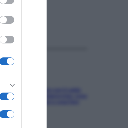
T
ggi anche
Perché la pressione con il caldo
scende e sale all’improvviso: cosa
succede alle donne e cosa fare
subito