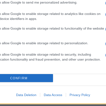
to allow Google to send me personalized advertising.
o allow Google to enable storage related to analytics like cookies on
evice identifiers in apps.
Descrizione tipo ricetta:
RR – RIPETIBILE
o allow Google to enable storage related to functionality of the website
10V IN 6MESI
o allow Google to enable storage related to personalization.
Forma farmaceutica:
GAS
o allow Google to enable storage related to security, including
cation functionality and fraud prevention, and other user protection.
CONFIRM
Data Deletion
Data Access
Privacy Policy