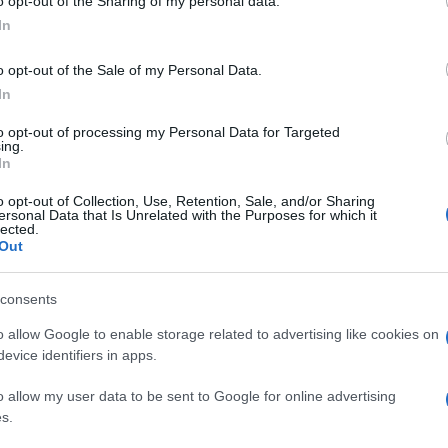
COMPR 200BAR 5L
o opt-out of the Sharing of my personal data.
ogle consent section.
In
o opt-out of the Sale of my Personal Data.
In
Le
to opt-out of processing my Personal Data for Targeted
ing.
In
ti preferite
o opt-out of Collection, Use, Retention, Sale, and/or Sharing
ersonal Data that Is Unrelated with the Purposes for which it
lected.
Out
consents
o allow Google to enable storage related to advertising like cookies on
evice identifiers in apps.
o allow my user data to be sent to Google for online advertising
s.