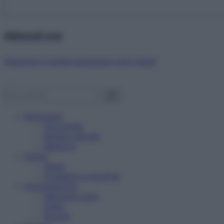
Abbonati ora!
Starbene ti regala benessere ogni mese!
Benessere
Psicologia
Rimedi naturali
Bellezza
Salute
News
Problemi e soluzioni
Alimentazione
Mangiare sano
Diete
Ricette