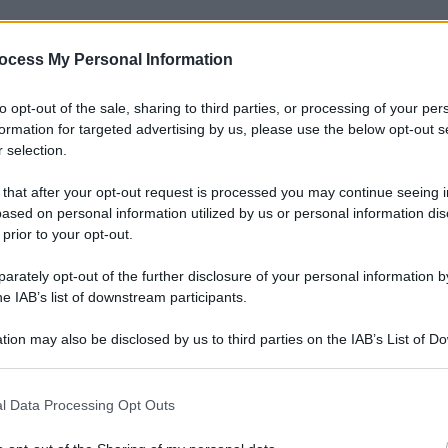
ocess My Personal Information
to opt-out of the sale, sharing to third parties, or processing of your per
formation for targeted advertising by us, please use the below opt-out s
 selection.
 that after your opt-out request is processed you may continue seeing i
ased on personal information utilized by us or personal information dis
 prior to your opt-out.
rately opt-out of the further disclosure of your personal information by
he IAB’s list of downstream participants.
tion may also be disclosed by us to third parties on the IAB’s List of 
 that may further disclose it to other third parties.
 that this website/app uses one or more Google services and may gath
l Data Processing Opt Outs
including but not limited to your visit or usage behaviour. You may click 
 to Google and its third-party tags to use your data for below specifi