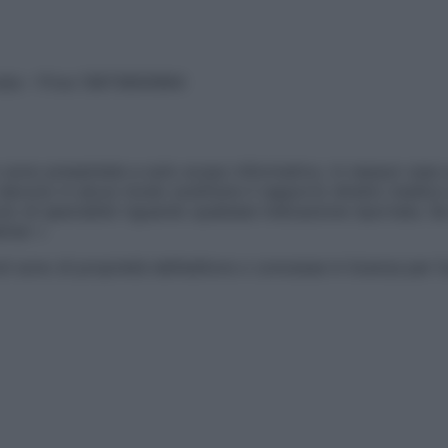
vata – P.Iva 13673600964
sono presentate a solo scopo informativo, in nessun caso p
devono in alcun modo sostituire il rapporto diretto medico-p
 di specialisti riguardo qualsiasi indicazione riportata. Se
aimer »
ticoli sono di proprietà dell’editore o concesse in licenza per 