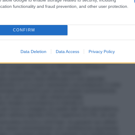
sigenatore, con un sistema di by–pass
tri casi in cui è richiesta la circolazione
cation functionality and fraud prevention, and other user protection.
vi destinati alla somministrazione dell’ossigeno, e si
il sistema più semplice per la somministrazione di
, un esempio è il sistema in cui l’ossigeno è
legato ad un catetere nasale o maschera facciale. •
CONFIRM
er fornire al paziente una miscela di gas
tale. Questi sistemi sono progettati per rilasciare
igeno che non vengono influenzate/diluite dall’aria
Data Deletion
Data Access
Privacy Policy
 Venturi dove, stabilito il flusso di ossigeno, l’aria
 quella concentrazione costante di ossigeno. •
Sistemi
 per erogare ossigeno al 100% senza entrare in
 per breve tempo, solo per necessità. •
pia iperbarica viene effettuata in una speciale
mente in cui si può mantenere una pressione 3 volte
oterapia iperbarica può anche essere somministrata
a, un casco o un tubo endotracheale.
no terapia normobarica si intende la
ù ricca in ossigeno di quella dell’ aria atmosferica,
o nell’aria ispirata (FiO
) superiore al 21%, ad una
2
tmosfera (0,213 e 1,013 bar). Ai pazienti non affetti
 può essere somministrato con ventilazione spontanea
gee o maschere idonee. Ai pazienti con insufficienza