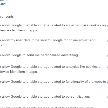
ontroindicazioni assolute. In condizioni iperbariche,
Out
i: • enfisema bolloso • asma evolutiva •
neumotorace • BPCO • polmonite da Pneumocystis
strofobia • gravidanza normoevolvente (primo
consents
oni delle alte vie respiratorie • ipertermia •
 ottico • tumori maligni • acidosi • somministrazione
o allow Google to enable storage related to advertising like cookies on
rubicina, adriamicina, bleomicina, daunorubicina,
evice identifiers in apps.
cool, idrocarburi aromatici, cis–platino, nicotina •
o allow my user data to be sent to Google for online advertising
s.
to allow Google to send me personalized advertising.
 somministrato attraverso l’aria inalata,
o allow Google to enable storage related to analytics like cookies on
dedicati (quali, per esempio, una cannula nasale o
evice identifiers in apps.
ziente viene effettuato indipendentemente dalla
arecchi dosatori (flussometri). Con questi sistemi,
o allow Google to enable storage related to functionality of the website
’aria inspirata, mentre il gas espirato e l’eventuale
nspiratorio del paziente mescolandosi con l’aria
thing
). In anestesia è spesso utilizzato un sistema
o allow Google to enable storage related to personalization.
ovamente il gas precedentemente espirato dal
 L’ossigeno può anche essere somministrato
o allow Google to enable storage related to security, including