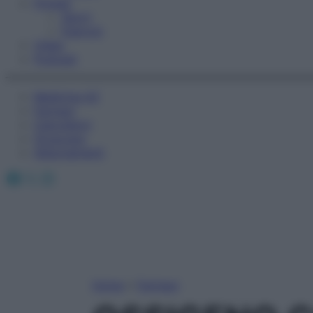
Fitness
Sport
Esercizi
Video
Podcast
Medicina AZ
Farmaci
Calcolatori
Oroscopo
Abbonamenti
Facebook
X
Instagram
Home
»
Farmaci