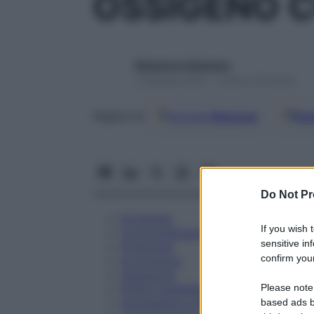
OSSIGENO C
Redazione Starbene
1 Gennaio 2025 – Lettura 18 minuti
Google
Discover
Fon
Seguici su
Do Not Pr
Eccipienti
If you wish 
Controindicazioni
sensitive in
Posologia
confirm your
Avvertenze
Interazioni
Please note
Effetti Indesiderati
Gravidanza e Allattamento
based ads b