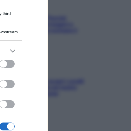
 third
Fame dopo cena? Perché
succede e 6 snack leggeri e
appetitosi che non rovinano il
Downstream
sonno
er and store
to grant or
ed purposes
Non solo Maldive: scopri i coralli
che si nascondono nel nostro
Mediterraneo (e come
proteggerli)