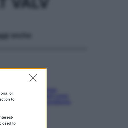
T VALV
ggi anche
Capelli spezzati lungo
sonal or
l’attaccatura? Scopri come
ection to
risolvere l’annoso problema
nterest-
closed to