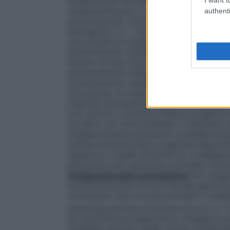
direttamente nel sangue attraverso un os
cardiopolmonare in cardiochirurgia ed in al
authenti
extracorporea. Esistono numerosi dispositi
distinguono in: •
Sistemi a basso flusso
È 
una miscela di ossigeno nell’aria inspirata
somministrato tramite un flussometro col
Sistemi ad alto flusso
Sistemi progettati p
garantendone il fabbisogno respiratorio to
concentrazioni stabilite e costanti di oss
circostante, un esempio sono le maschere di
inspirata dal paziente viene arricchita di
con valvola a richiesta
Sistemi progettati
contatto con l’aria ambiente. È destinato
Ossigenoterapia iperbarica
L’ossigenotera
camera pressurizzata progettata apposita
superiore a quella atmosferica. L’ossigen
attraverso una maschera a perfetta tenut
Ossigenoterapia normobarica
Per ossige
somministrazione di una miscela gassosa pi
contenente cioè una percentuale in ossigen
pressione parziale compresa tra 0,21 e 1 a
da insufficienza respiratoria, l’ossigeno
mediante cannule nasali, sonde nasofarin