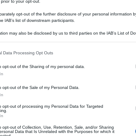
 prior to your opt-out.
rately opt-out of the further disclosure of your personal information by
he IAB’s list of downstream participants.
tion may also be disclosed by us to third parties on the IAB’s List of 
Descrizione tipo ricetta:
RR – RIPETIBILE
 that may further disclose it to other third parties.
10V IN 6MESI
 that this website/app uses one or more Google services and may gath
l Data Processing Opt Outs
Forma farmaceutica:
GAS
including but not limited to your visit or usage behaviour. You may click 
 to Google and its third-party tags to use your data for below specifi
a acuta e cronica. Trattamento in anestesia, in terapia
o opt-out of the Sharing of my personal data.
ogle consent section.
In
o opt-out of the Sale of my Personal Data.
In
to opt-out of processing my Personal Data for Targeted
ing.
In
o opt-out of Collection, Use, Retention, Sale, and/or Sharing
ersonal Data that Is Unrelated with the Purposes for which it
lected.