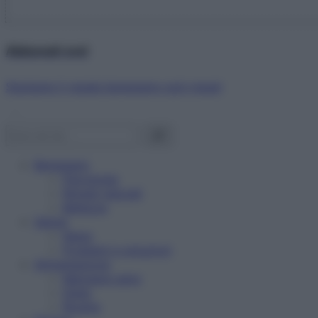
Abbonati ora!
Starbene ti regala benessere ogni mese!
Benessere
Psicologia
Rimedi naturali
Bellezza
Salute
News
Problemi e soluzioni
Alimentazione
Mangiare sano
Diete
Ricette