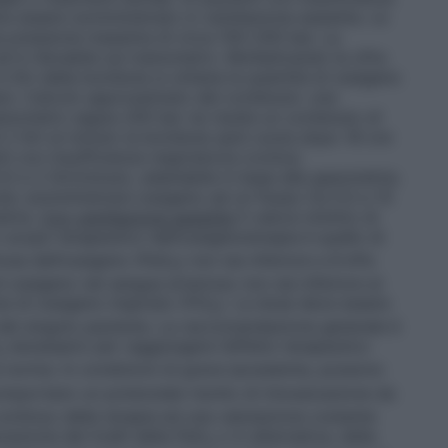
ve essere somministrato in ventilazione assistita. Le
a pressione massima di circa 150–200 bar. La
d è rilevabile sul manometro. Moltiplicando la cifra
 litri della bombola si ottiene la quantità di ossigeno
io: Calcolo approssimato del contenuto: una
manometro segna 200 bar ne risulta un contenuto di
 2 litri al minuto la bombola sarà vuota dopo 16 ore
ti con insufficienza respiratoria cronica:
5 e 2 litri/minuto, adattabile in base alla gasometria.
uta: somministrare ossigeno ad un flusso tra 0,5 e 15
etria.
Con ventilazione assistita
Il valore minimo di
o scopo terapeutico dell’ossigenoterapia è quello di
iosa dell’ossigeno (PaO
) non sia inferiore a 8 kPa
2
ossigeno nel sangue arterioso non sia inferiore al
e di ossigeno inspirato (FiO
). La dose deve essere
2
i del singolo paziente. La raccomandazione generale è
necessario per raggiungere l’effetto terapeutico
2
 norma. In condizioni di grave ipossiemia, possono
mportano un potenziale rischio di intossicazione da
ontinuo della terapia ed una valutazione costante
razione dei livelli della PaO
o in alternativa, della
2