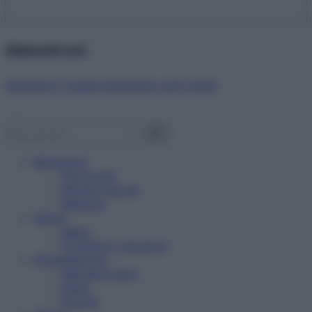
Abbonati ora!
Starbene ti regala benessere ogni mese!
Benessere
Psicologia
Rimedi naturali
Bellezza
Salute
News
Problemi e soluzioni
Alimentazione
Mangiare sano
Diete
Ricette