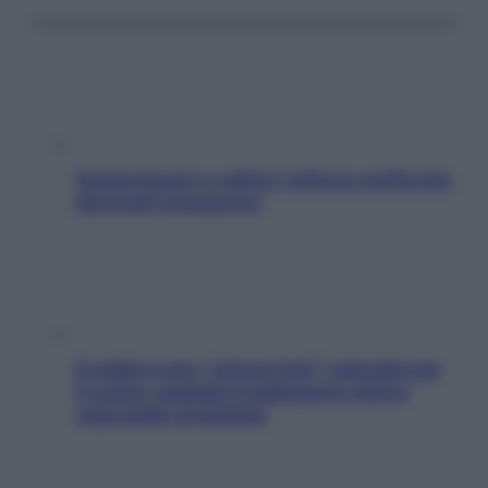
Grassi buoni e cattivi: tutta la verità che
dovresti conoscere
Il caldo è uno “stress test” naturale per
il cuore: quando il malessere estivo
nasconde un’aritmia