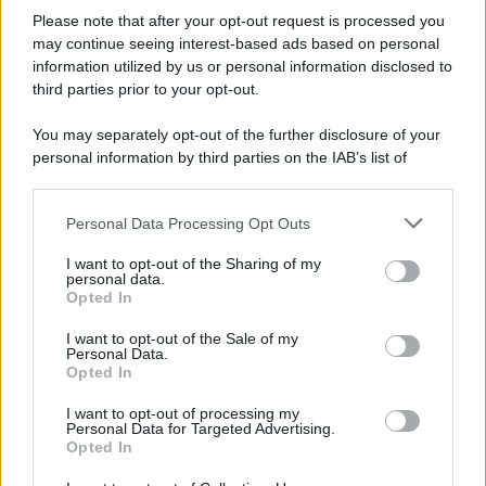
Please note that after your opt-out request is processed you
may continue seeing interest-based ads based on personal
information utilized by us or personal information disclosed to
third parties prior to your opt-out.
You may separately opt-out of the further disclosure of your
personal information by third parties on the IAB’s list of
downstream participants.
Personal Data Processing Opt Outs
This information may also be disclosed by us to third parties
on the IAB’s List of Downstream Participants that may further
I want to opt-out of the Sharing of my
disclose it to other third parties.
personal data.
Opted In
Please note that this website/app uses one or more Google
services and may gather and store information including but
I want to opt-out of the Sale of my
Personal Data.
not limited to your visit or usage behaviour. You may click to
Opted In
grant or deny consent to Google and its third-party tags to
use your data for below specified purposes in below Google
I want to opt-out of processing my
consent section.
Personal Data for Targeted Advertising.
Opted In