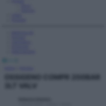
Fitness
Sport
Esercizi
Video
Podcast
Medicina AZ
Farmaci
Calcolatori
Oroscopo
Abbonamenti
Facebook
X
Instagram
Home
»
Farmaci
OSSIGENO COMPR 200BAR
3LT VALV
Redazione Starbene
1 Gennaio 2025 – Lettura 1 minuto