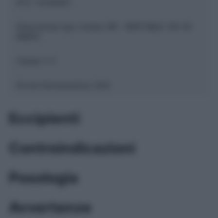
ATC:
V03AN01
Descrizione tipo ricetta:
RR – RIPETIBILE 10V IN
6MESI
Classe 1:
C
Forma farmaceutica:
GAS
Eccipienti
Controindicazioni
Posologia
Avvertenze