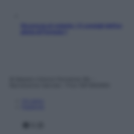
Sicurezza al volante: i 5 consigli dell’ex
pilota di Formula 1
© Belpietro Edizioni Periodiche SRL –
Riproduzione riservata – P.Iva 13673600964
Chi siamo
Pubblicità
Facebook
X
Instagram