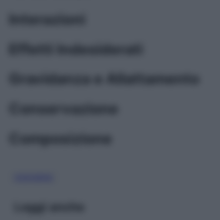
Interazioni
Effetti Indesiderati
Gravidanza e Allattamento
Conservazione
Composizione
OSSIGENO
Leggi anche