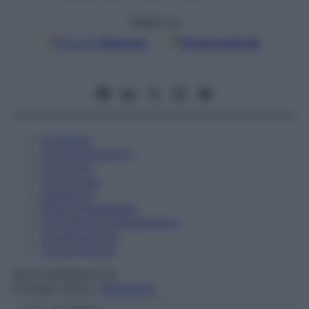
Seguici su
Google
Discover
Fonti preferite
Eccipienti
Controindicazioni
Posologia
Avvertenze
Interazioni
Effetti Indesiderati
Gravidanza e Allattamento
Conservazione
Composizione
ALFA OSSIGENO Srl
Principio attivo:
OSSIGENO