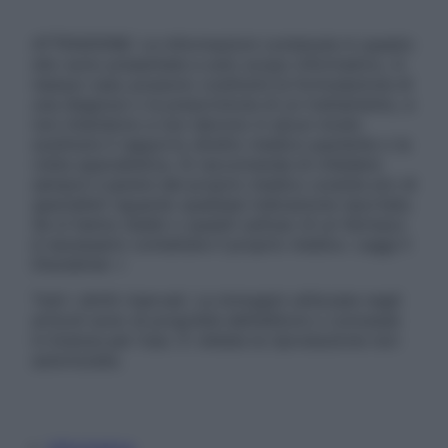
ATTENZIONE: Le informazioni contenute in questo
sito sono presentate a solo scopo informativo, in
nessun caso possono costituire la formulazione di
una diagnosi o la prescrizione di un trattamento, e
non intendono e non devono in alcun modo
sostituire il rapporto diretto medico-paziente o la
visita specialistica. Si raccomanda di chiedere
sempre il parere del proprio medico curante e/o di
specialisti riguardo qualsiasi indicazione riportata.
Se si hanno dubbi o quesiti sull’uso di un farmaco
è necessario contattare il proprio medico. Leggi il
Disclaimer »
Tutti i diritti riservati. Le immagini utilizzate negli
articoli sono di proprietà dell’editore o concesse
in licenza per l’uso. È vietata la riproduzione non
autorizzata.