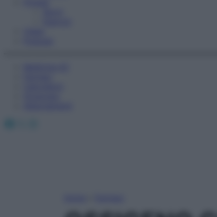
Fitness
Sport
Esercizi
Video
Podcast
Medicina AZ
Farmaci
Calcolatori
Oroscopo
Abbonamenti
Facebook
X
Instagram
Home
»
Farmaci