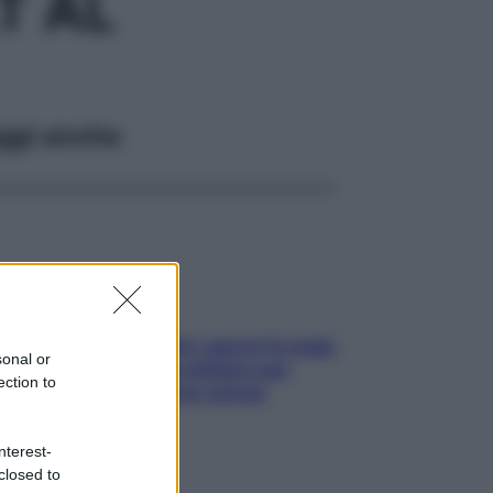
T AL
ggi anche
Doccia, lavarsi tutti i giorni fa male
sonal or
alla pelle? I miti da sfatare per
ection to
proteggerla davvero senza
stressarla
nterest-
closed to