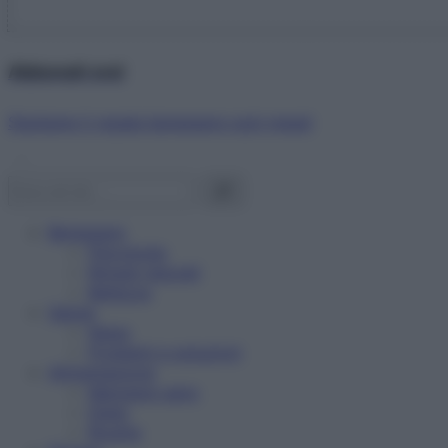
Abbonati ora!
Starbene ti regala benessere ogni mese!
Benessere
Psicologia
Rimedi naturali
Bellezza
Salute
News
Problemi e soluzioni
Alimentazione
Mangiare sano
Diete
Ricette