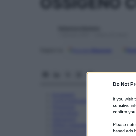
OSSIGENO C
Redazione Starbene
1 Gennaio 2025 – Lettura 25 minuti
Google
Discover
Fon
Seguici su
Do Not Pr
Eccipienti
If you wish 
Controindicazioni
sensitive in
Posologia
confirm your
Avvertenze
Interazioni
Please note
Effetti Indesiderati
Gravidanza e Allattamento
based ads b