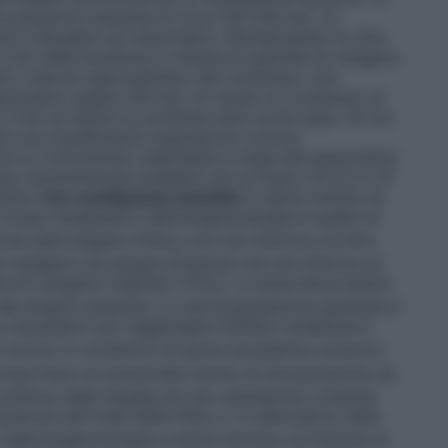
a pressione massima di circa 150-200 bar. La
d è rilevabile sul manometro. Moltiplicando la cifra
 litri della bombola si ottiene la quantità di ossigeno
io: Calcolo approssimato del contenuto: una
manometro segna 200 bar, ne risulta un contenuto di
 2 litri al minuto la bombola sarà vuota dopo 16 ore
ti con insufficienza respiratoria cronica:
5 e 2 litri/minuto, adattabile in base alla gasometria.
uta: somministrare ossigeno ad un flusso tra 0,5 e 15
etria.
Con ventilazione assistita
Il valore minimo di
o scopo terapeutico dell’ossigenoterapia è quello di
iosa dell’ossigeno (PaO
) non sia inferiore a 8 kPa
2
ossigeno nel sangue arterioso non sia inferiore al
e di ossigeno inspirato (FiO
). La dose deve essere
2
i del singolo paziente. La raccomandazione generale è
necessario per raggiungere l’effetto terapeutico
2
 norma. In condizioni di grave ipossiemia, possono
mportano un potenziale rischio di intossicazione da
ontinuo della terapia ed una valutazione costante
razione dei livelli della PaO
o, in alternativa, della
2
. Nell’ossigenoterapia a breve termine, la frazione di