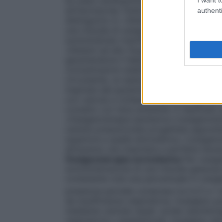
by-pass cardiopolmonare in cardiochirurgia 
extracorporea. Esistono numerosi dispositi
authenti
distinguono in: •
Sistemi a basso flusso
È 
una miscela di ossigeno nell’aria inspirata
somministrato tramite un flussometro col
•
Sistemi ad alto flusso
Sistemi progettati 
garantendone il fabbisogno respiratorio to
concentrazioni stabilite e costanti di oss
circostante, un esempio sono le maschere di
inspirata dal paziente viene arricchita di
con valvola a richiesta
Sistemi progettati
contatto con l’aria ambiente. È destinato
•
Ossigenoterapia iperbarica
L’ossigenoter
camera pressurizzata progettata apposita
superiore a quella atmosferica. L’ossigen
attraverso una maschera a perfetta tenut
Ossigenoterapia normobarica
Per ossige
somministrazione di una miscela gassosa pi
contenente cioè una percentuale in ossigen
pressione parziale compresa tra 0,21 e 1 a
da insufficienza respiratoria, l’ossigeno
mediante cannule nasali, sonde nasofarin
respiratoria o anestetizzati, l’ossigeno de