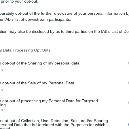
 prior to your opt-out.
rately opt-out of the further disclosure of your personal information by
he IAB’s list of downstream participants.
tion may also be disclosed by us to third parties on the IAB’s List of 
Descrizione tipo ricetta:
RR – RIPETIBILE
 that may further disclose it to other third parties.
10V IN 6MESI
 that this website/app uses one or more Google services and may gath
l Data Processing Opt Outs
Forma farmaceutica:
GAS
including but not limited to your visit or usage behaviour. You may click 
 to Google and its third-party tags to use your data for below specifi
’insufficienza respiratoria acuta e cronica.
o opt-out of the Sharing of my personal data.
ogle consent section.
iva, in camera iperbarica.
In
o opt-out of the Sale of my Personal Data.
In
to opt-out of processing my Personal Data for Targeted
ing.
In
o opt-out of Collection, Use, Retention, Sale, and/or Sharing
ersonal Data that Is Unrelated with the Purposes for which it
lected.