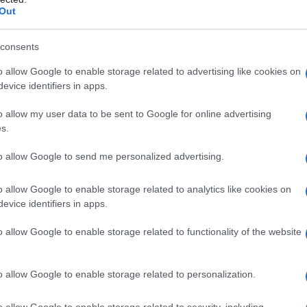
no controindicazioni assolute Ossigenoterapia
Out
sma evolutiva •pneumotorace, anamnesi pregressa di
ca ostruttiva (BPCO) •polmonite da Pneumocystis
rofobia •gravidanza normoevolvente (primo trimestre)
consents
te vie respiratorie •ipertermia •sferocitosi ereditaria
 •acidosi •somministrazione concomitante di alcuni
o allow Google to enable storage related to advertising like cookies on
leomicina, daunorubicina, cis-platino, steroidi,
evice identifiers in apps.
carburi aromatici, nicotina •infanti prematuri.
o allow my user data to be sent to Google for online advertising
s.
to allow Google to send me personalized advertising.
’ossigeno (compresso o criogenico) viene
referibilmente ricorrendo ad apparecchi dedicati
o allow Google to enable storage related to analytics like cookies on
 una maschera facciale); il dosaggio al paziente viene
evice identifiers in apps.
zione del gas medicinale tramite apparecchi dosatori
no viene somministrato attraverso l’aria inspirata,
o allow Google to enable storage related to functionality of the website
o di ossigeno lasciano il circuito inspiratorio del
ante (sistema aperto o
anti-rebreathing
). In anestesia
e che permette di inspirare nuovamente il gas
o allow Google to enable storage related to personalization.
sistema chiuso o
rebreathing
). L’ossigeno può anche
ngue attraverso un ossigenatore, con un sistema di
o allow Google to enable storage related to security, including