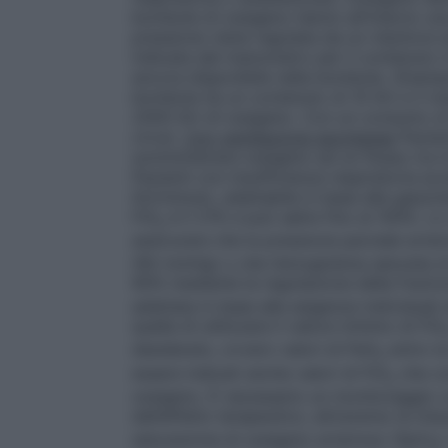
bombole di ossigeno hanno all’interno un
pressione viene regolata da un riduttore e
indicata dal manometro per il contenuto in
ancora disponibile nella bombola.
(Esemp
bombola ha un contenuto di 10 litri e il 
2000 litri di ossigeno. Con un consumo di
circa)
.
Con ventilazione spontanea
Pazien
somministrare ossigeno ad un flusso tra 0,
Pazienti con insufficienza respiratoria ac
litri/minuto, adattabile in base alla gasom
FiO
è il 21% e può salire fino al 100%. L
2
assicurare che la pressione parziale arter
(60 mmHg) o che l’emoglobina saturata di 
90% mediante la regolazione della frazion
adattata in base alle esigenze individual
quella di utilizzare il valore minimo di FiO
desiderato, ovvero valori di PaO
entro la
2
essere indicati anche valori di FiO
che co
2
ossigeno. È necessario un monitoraggio c
dell’effetto terapeutico, attraverso la misu
saturazione di ossigeno arterioso (SpO
)
2