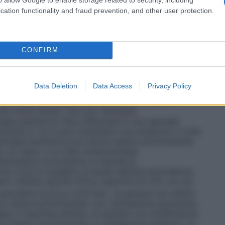
ed in altri casi in cui è richiesta la circolazione
vi destinati alla somministrazione dell’ossigeno, e si
cation functionality and fraud prevention, and other user protection.
il sistema più semplice per la somministrazione di
, un esempio è il sistema in cui l’ossigeno è
legato ad un cannula nasale o maschera facciale.
per fornire al paziente una miscela di gas
CONFIRM
tale. Questi sistemi sono progettati per rilasciare
igeno che non vengono influenzate/diluite dall’aria
 Venturi dove, stabilito il flusso di ossigeno, l’aria
Data Deletion
Data Access
Privacy Policy
 quella concentrazione costante di ossigeno. •
Sistemi
 per erogare ossigeno al 100% senza entrare in
 per breve tempo, solo per necessità.
apia iperbarica viene effettuata in una speciale
mente in cui si può mantenere una pressione 3 volte
oterapia iperbarica può anche essere somministrata
a, un casco o un tubo endotracheale.
noterapia normobarica si intende la
ù ricca in ossigeno di quella dell’aria atmosferica,
o nell’aria ispirata (FiO
) superiore al 21%, ad una
2
tmosfera (0,213 e 1,013 bar). Ai pazienti non affetti
 può essere somministrato con ventilazione spontanea
gee o maschere idonee. Ai pazienti con insufficienza
ve essere somministrato in ventilazione assistita. Le