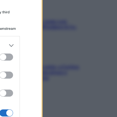
 third
Aria condizionata: usala così,
senza rischiare raffreddore & Co.
Downstream
er and store
to grant or
ed purposes
Mindfulness tra le vette: a Cortina
due giorni lontani da stress e
ansia da smartphone