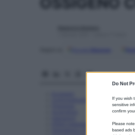
OSSIGENO C
Redazione Starbene
1 Gennaio 2025 – Lettura 17 minuti
Google
Discover
Fon
Seguici su
Do Not Pr
Eccipienti
If you wish 
Controindicazioni
sensitive in
Posologia
confirm your
Avvertenze
Interazioni
Please note
Effetti Indesiderati
Gravidanza e Allattamento
based ads b