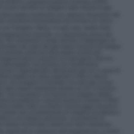
iva (PEEP) o pressione positiva continua (CPAP),
6 ovvero del 60% di ossigeno nella miscela di gas
e deve essere monitorata con ripetute misurazioni del
te ossimetria transcutanea che fornisce un valore
 con l’ossigeno (SpO
). In ogni caso, questi indici
2
ossigenazione tissutale. La valutazione clinica del
. Per trattamenti a lungo termine, il fabbisogno di
minato dai valori del gas stesso misurati nel sangue
 di anidride carbonica deve essere monitorato
ossigenoterapia in pazienti con ipercapnia. Devono
e dell’ossigeno nei pazienti con insufficienza
razione è rappresentato dall’ipossia (per es. a causa di
aria inalata non deve superare il 28%; in alcuni
vo. Se l’ossigeno è miscelato con altri gas, la sua
to deve essere mantenuta almeno al 21%. In pratica,
%. Ove necessario, la frazione di ossigeno inalato
azione pediatrica
I neonati possono ricevere il 100%
eve essere fatto un attento monitoraggio durante il
evitare una concentrazione di ossigeno eccedente il
tallino o di collasso polmonare. La pressione di
ve essere monitorata, tuttavia se viene mantenuta
significative variazioni nell’ossigenazione, il rischio