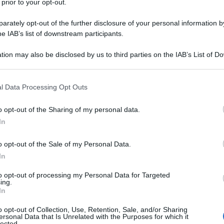
 prior to your opt-out.
rately opt-out of the further disclosure of your personal information by
he IAB’s list of downstream participants.
tion may also be disclosed by us to third parties on the IAB’s List of 
Descrizione tipo ricetta:
RR – RIPETIBILE
 that may further disclose it to other third parties.
10V IN 6MESI
 that this website/app uses one or more Google services and may gath
l Data Processing Opt Outs
Forma farmaceutica:
GAS
including but not limited to your visit or usage behaviour. You may click 
 to Google and its third-party tags to use your data for below specifi
utte le età
: – per il trattamento dell’insufficienza
o opt-out of the Sharing of my personal data.
ogle consent section.
tamento in anestesia, in terapia intensiva, in camera
In
o opt-out of the Sale of my Personal Data.
In
to opt-out of processing my Personal Data for Targeted
ing.
In
o opt-out of Collection, Use, Retention, Sale, and/or Sharing
ersonal Data that Is Unrelated with the Purposes for which it
lected.