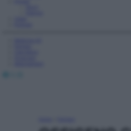
Fitness
Sport
Esercizi
Video
Podcast
Medicina AZ
Farmaci
Calcolatori
Oroscopo
Abbonamenti
Facebook
X
Instagram
Home
»
Farmaci