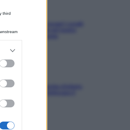
 third
Non solo Maldive: scopri i coralli
che si nascondono nel nostro
Downstream
Mediterraneo (e come
proteggerli)
er and store
to grant or
ed purposes
In menopausa il rischio d’infarto
aumenta: è ora di rinforzare il
cuore