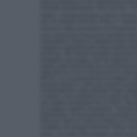
senza pressione di fine espirazione posit
evitando possibilmente valori di FiO
> 0,
2
inalato. L’ossigenoterapia a breve termin
gas nel sangue arterioso (PaO
) o median
2
numerico della saturazione di emoglobina
sono solamente misurazioni indirette dell’
trattamento riveste la massima importanza
ossigeno supplementare deve essere deter
arterioso. Per evitare eccessivi accumuli
l’ossigeno nel sangue, così da regolare l’
essere usati bassi livelli di concentrazion
respiratoria in cui lo stimolo per la respi
BPCO). La concentrazione di ossigeno nell’
pazienti persino il 24% può essere eccessi
concentrazione nella miscela di gas inala
si tende a non scendere al di sotto del 30
può essere aumentata fino al 100%.
Popol
di ossigeno quando necessario. Tuttavia d
trattamento. Si raccomanda comunque di 
40% per ridurre il rischio di danno al cris
ossigeno nel sangue arterioso (PaO
) de
2
sotto i 13,3 kPa (100 mmHg) e sono evitate 