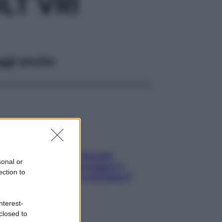
LT VRI
ggi anche
Fame dopo cena? Perché
sonal or
succede e 6 snack leggeri e
ection to
appetitosi che non rovinano il
sonno
nterest-
closed to