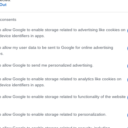
Out
ontroindicazioni assolute. In condizioni iperbariche,
i: • enfisema bolloso • asma evolutiva •
neumotorace • BPCO • polmonite da Pneumocystis
consents
strofobia • gravidanza normoevolvente (primo
oni delle alte vie respiratorie • ipertermia •
o allow Google to enable storage related to advertising like cookies on
 ottico • tumori maligni • acidosi • somministrazione
evice identifiers in apps.
rubicina, adriamicina, bleomicina, daunorubicina,
cool, idrocarburi aromatici, cis-platino, nicotina •
o allow my user data to be sent to Google for online advertising
s.
to allow Google to send me personalized advertising.
o allow Google to enable storage related to analytics like cookies on
Per ossigeno terapia normobarica si intende la
evice identifiers in apps.
ù ricca in ossigeno di quella dell’aria atmosferica,
o nell’aria ispirata (FiO
) superiore al 21%, ad una
2
o allow Google to enable storage related to functionality of the website
tmosfera (0,213 e 1,013 bar). Ai pazienti non affetti
 può essere somministrato con ventilazione spontanea
gee o maschere idonee. Ai pazienti con insufficienza
o allow Google to enable storage related to personalization.
ve essere somministrato in ventilazione assistita. Le
a pressione massima di circa 150-200 bar. La
o allow Google to enable storage related to security, including