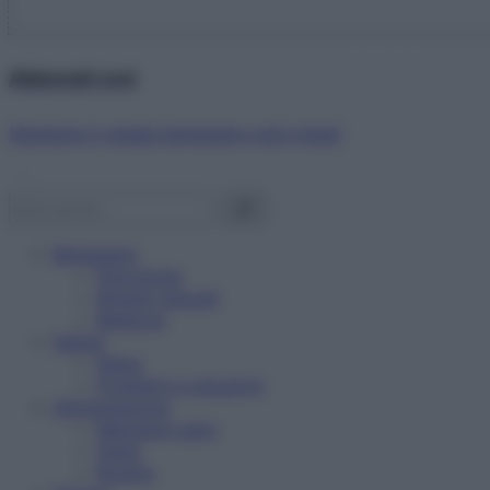
Abbonati ora!
Starbene ti regala benessere ogni mese!
Benessere
Psicologia
Rimedi naturali
Bellezza
Salute
News
Problemi e soluzioni
Alimentazione
Mangiare sano
Diete
Ricette