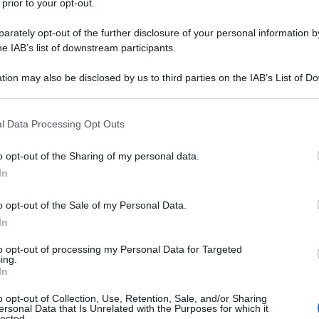
 prior to your opt-out.
rately opt-out of the further disclosure of your personal information by
he IAB’s list of downstream participants.
tion may also be disclosed by us to third parties on the IAB’s List of 
Descrizione tipo ricetta:
RR – RIPETIBILE
 that may further disclose it to other third parties.
10V IN 6MESI
 that this website/app uses one or more Google services and may gath
l Data Processing Opt Outs
Forma farmaceutica:
GAS
including but not limited to your visit or usage behaviour. You may click 
 to Google and its third-party tags to use your data for below specifi
a acuta e cronica. Trattamento in anestesia, in terapia
o opt-out of the Sharing of my personal data.
ogle consent section.
In
o opt-out of the Sale of my Personal Data.
In
to opt-out of processing my Personal Data for Targeted
ing.
In
o opt-out of Collection, Use, Retention, Sale, and/or Sharing
ersonal Data that Is Unrelated with the Purposes for which it
lected.