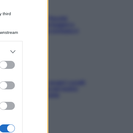
 third
Fame dopo cena? Perché
succede e 6 snack leggeri e
appetitosi che non rovinano il
Downstream
sonno
er and store
to grant or
ed purposes
Non solo Maldive: scopri i coralli
che si nascondono nel nostro
Mediterraneo (e come
proteggerli)