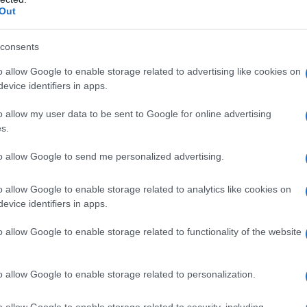
ontroindicazioni assolute. In condizioni iperbariche,
Out
i: • enfisema bolloso • asma evolutivo •
neumotorace • BPCO • polmonite da Pneumocystis
strofobia • gravidanza normoevolvente (primo
consents
oni delle alte vie respiratorie • ipertermia •
 ottico • tumori maligni • acidosi • somministrazione
o allow Google to enable storage related to advertising like cookies on
rubicina, adriamicina, bleomicina, daunorubicina,
evice identifiers in apps.
ool, idrocarburi aromatici, cis-platino, nicotina •
o allow my user data to be sent to Google for online advertising
s.
to allow Google to send me personalized advertising.
 somministrato attraverso l’aria inalata,
o allow Google to enable storage related to analytics like cookies on
dedicati (quali, per esempio, una cannula nasale o
evice identifiers in apps.
ziente viene effettuato indipendentemente dalla
arecchi dosatori (flussometri). Con questi sistemi,
o allow Google to enable storage related to functionality of the website
’aria inspirata, mentre il gas espirato e l’eventuale
nspiratorio del paziente mescolandosi con l’aria
hing). In anestesia è spesso utilizzato un sistema
o allow Google to enable storage related to personalization.
ovamente il gas precedentemente espirato dal
 L’ossigeno può anche essere somministrato
o allow Google to enable storage related to security, including