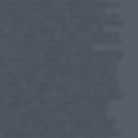
ve essere somministrato in ventilazione assistita. Le
a pressione massima di circa 150-200 bar. La
d è rilevabile sul manometro. Moltiplicando la cifra
 litri della bombola si ottiene la quantità di ossigeno
io: Calcolo approssimato del contenuto: una
manometro segna 200 bar, ne risulta un contenuto di
 2 litri al minuto la bombola sarà vuota dopo 16 ore
i con insufficienza respiratoria cronica:
5 e 2 litri/minuto, adattabile in base alla gasometria.
uta: somministrare ossigeno ad un flusso tra 0,5 e 15
etria. Con ventilazione assistita Il valore minimo di
o scopo terapeutico dell’ossigenoterapia è quello di
iosa dell’ossigeno (PaO2) non sia inferiore a 8 kPa
ossigeno nel sangue arterioso non sia inferiore al
e di ossigeno inspirato (FiO2). La dose deve essere
i del singolo paziente. La raccomandazione generale è
per raggiungere l’effetto terapeutico desiderato,
condizioni di grave ipossiemia, possono essere
ano un potenziale rischio di intossicazione da
ontinuo della terapia ed una valutazione costante
razione dei livelli della PaO2, in alternativa, della
Nell’ossigenoterapia a breve termine, la frazione di