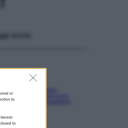
T
ggi anche
Capelli spezzati lungo
sonal or
l’attaccatura? Scopri come
ection to
risolvere l’annoso problema
nterest-
closed to