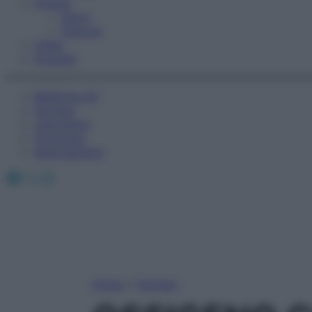
Fitness
Sport
Esercizi
Video
Podcast
Medicina AZ
Farmaci
Calcolatori
Oroscopo
Abbonamenti
Facebook
X
Instagram
Home
»
Farmaci