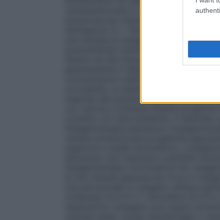
direttamente nel sangue attraverso un os
cardiopolmonare in cardiochirurgia ed in al
authenti
extracorporea. Esistono numerosi dispositi
distinguono in: • Sistemi a basso flusso È
una miscela di ossigeno nell’aria inspirata
somministrato tramite un flussometro col
Sistemi ad alto flusso Sistemi progettati 
garantendone il fabbisogno respiratorio to
concentrazioni stabilite e costanti di oss
circostante, un esempio sono le maschere di
inspirata dal paziente viene arricchita di
con valvola a richiesta Sistemi progettat
contatto con l’aria ambiente. È destinato
Ossigenoterapia iperbarica L’ossigenotera
camera pressurizzata progettata apposita
superiore a quella atmosferica. L’ossigen
attraverso una maschera a perfetta tenut
Ossigenoterapia normobarica Per ossigen
di una miscela gassosa più ricca in ossige
una percentuale in ossigeno nell’aria ispi
compresa tra 0,21 e 1 atmosfera (0,213 e 1
respiratoria, l’ossigeno può essere somm
cannule nasali, sonde nasofaringee o masc