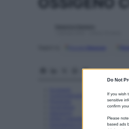
OSSIGENO C
Redazione Starbene
1 Gennaio 2025 – Lettura 18 minuti
Google
Discover
Fon
Seguici su
Do Not Pr
Eccipienti
If you wish 
Controindicazioni
sensitive in
Posologia
confirm your
Avvertenze
Interazioni
Please note
Effetti Indesiderati
Gravidanza e Allattamento
based ads b