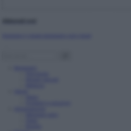
Abbonati ora!
Starbene ti regala benessere ogni mese!
Benessere
Psicologia
Rimedi naturali
Bellezza
Salute
News
Problemi e soluzioni
Alimentazione
Mangiare sano
Diete
Ricette