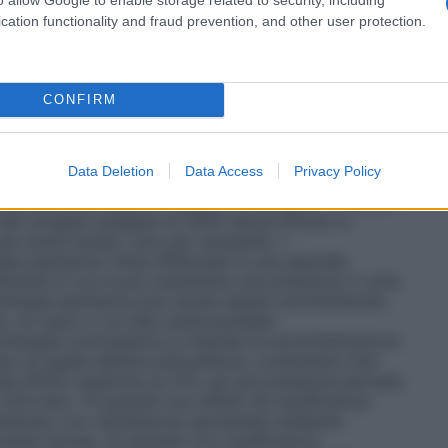
sigenatore, con un sistema di by-pass
tri casi in cui è richiesta la circolazione
cation functionality and fraud prevention, and other user protection.
vi destinati alla somministrazione dell’ossigeno, e si
 il sistema più semplice per la somministrazione di
, un esempio è il sistema in cui l’ossigeno è
legato ad un cannula nasale o maschera facciale. •
CONFIRM
per fornire al paziente una miscela di gas
tale. Questi sistemi sono progettati per rilasciare
igeno che non vengono influenzate/diluite dall’aria
Data Deletion
Data Access
Privacy Policy
 Venturi dove, stabilito il flusso di ossigeno, l’aria
 quella concentrazione costante di ossigeno. • Sistemi
i per erogare ossigeno al 100% senza entrare in
 per breve tempo, solo per necessità. •
pia iperbarica viene effettuata in una speciale
mente in cui si può mantenere una pressione 3 volte
oterapia iperbarica può anche essere somministrata
a, un casco o un tubo endotracheale.
oterapia normobarica si intende la somministrazione
no di quella dell’aria atmosferica, contenente cioè
rata (FiO2) superiore al 21%, ad una pressione parziale
,013 bar). Ai pazienti non affetti da insufficienza
inistrato con ventilazione spontanea mediante
here idonee. Ai pazienti con insufficienza