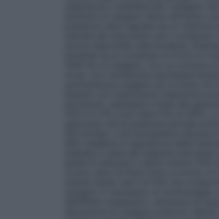
respiratoria o anestetizzati, l’ossigeno de
bombole di ossigeno hanno all’interno un
pressione viene regolata da un riduttore e
indicata dal manometro per il contenuto in
ancora disponibile nella bombola. (Esemp
bombola ha un contenuto di 10 litri e il 
2000 litri di ossigeno. Con un consumo di
circa). Con ventilazione spontanea Pazient
somministrare ossigeno ad un flusso tra 0,
Pazienti con insufficienza respiratoria ac
litri/minuto, adattabile in base alla gasom
FiO2 è il 21% e può salire fino al 100%. L
assicurare che la pressione parziale arter
(60 mmHg) o che l’emoglobina saturata di 
90% mediante la regolazione della frazion
adattata in base alle esigenze individual
quella di utilizzare il valore minimo FiO2 
ovvero valori di PaO2 entro la norma. In 
indicati anche valori di FiO2 che comport
ossigeno. È necessario un monitoraggio c
dell’effetto terapeutico, attraverso la misu
saturazione di ossigeno arterioso (SpO2). 