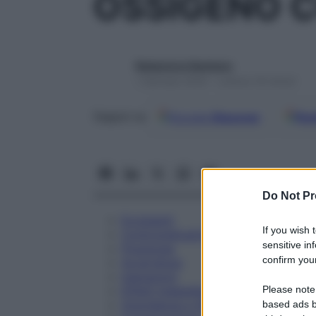
OSSIGENO C
Redazione Starbene
1 Gennaio 2025 – Lettura 18 minuti
Google
Discover
Fon
Seguici su
Do Not Pr
Eccipienti
If you wish 
Controindicazioni
sensitive in
Posologia
confirm your
Avvertenze
Interazioni
Please note
Effetti Indesiderati
Gravidanza e Allattamento
based ads b