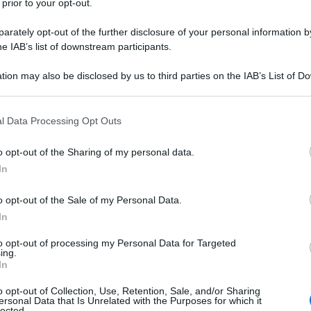
 prior to your opt-out.
rately opt-out of the further disclosure of your personal information by
he IAB’s list of downstream participants.
tion may also be disclosed by us to third parties on the IAB’s List of 
Descrizione tipo ricetta:
RR – RIPETIBILE
 that may further disclose it to other third parties.
10V IN 6MESI
 that this website/app uses one or more Google services and may gath
l Data Processing Opt Outs
Forma farmaceutica:
GAS
including but not limited to your visit or usage behaviour. You may click 
 to Google and its third-party tags to use your data for below specifi
a acuta e cronica. Trattamento in anestesia, in terapia
o opt-out of the Sharing of my personal data.
ogle consent section.
In
o opt-out of the Sale of my Personal Data.
In
to opt-out of processing my Personal Data for Targeted
ing.
In
o opt-out of Collection, Use, Retention, Sale, and/or Sharing
ersonal Data that Is Unrelated with the Purposes for which it
lected.