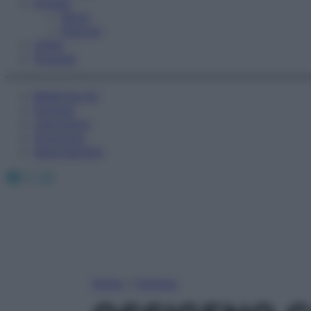
Fitness
Sport
Esercizi
Video
Podcast
Medicina AZ
Farmaci
Calcolatori
Oroscopo
Abbonamenti
Facebook
X
Instagram
Home
»
Farmaci