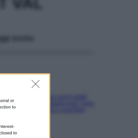
T VAL
ggi anche
Perché la pressione con il caldo
sonal or
scende e sale all’improvviso: cosa
ection to
succede alle donne e cosa fare
subito
nterest-
closed to