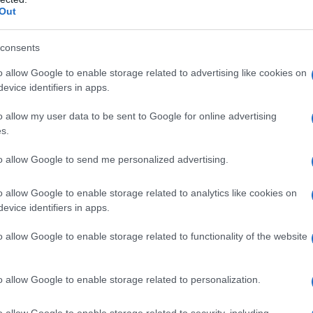
ontroindicazioni assolute. In condizioni iperbariche,
Out
i: • enfisema bolloso • asma evolutivo •
neumotorace • BPCO • polmonite da Pneumocysti
strofobia • gravidanza normoevolvente (primo
consents
oni delle alte vie respiratorie • ipertermia •
 ottico • tumori maligni • acidosi • somministrazione
o allow Google to enable storage related to advertising like cookies on
ubicina, bleomicina, steroidi, disulfiram, e di
evice identifiers in apps.
i, cis–platino, nicotina • infanti prematuri
o allow my user data to be sent to Google for online advertising
s.
to allow Google to send me personalized advertising.
 somministrato attraverso l’aria inalata,
dedicati (quali, per esempio, una cannula nasale o
o allow Google to enable storage related to analytics like cookies on
ziente viene effettuato indipendentemente dalla
evice identifiers in apps.
arecchi dosatori (flussometri). Con questi sistemi,
’aria inspirata, mentre il gas espirato e l’eventuale
o allow Google to enable storage related to functionality of the website
nspiratorio del paziente mescolandosi con l’aria
thing
). In anestesia è spesso utilizzato un sistema
ovamente il gas precedentemente espirato dal
o allow Google to enable storage related to personalization.
 L’ossigeno può anche essere somministrato
sigenatore, con un sistema di by–pass
o allow Google to enable storage related to security, including