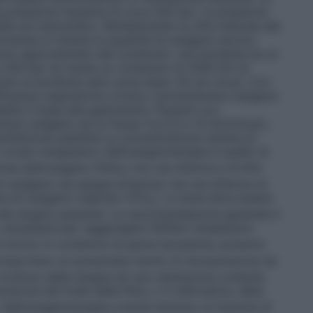
a pressione massima di circa 200 bar. La pressione
bile sul manometro. Moltiplicando la cifra indicata dal
bombola si ottiene la quantità di ossigeno ancora
colo approssimato del contenuto: una bombola ha un
 200 bar ne risulta un contenuto di 2000 litri di
nuto la bombola sarà vuota dopo 16 ore circa).
Con
ficienza respiratoria cronica: somministrare ossigeno
tabile in base alla gasometria. Pazienti con
rare ossigeno ad un flusso tra 0,5 e 15 litri/minuto,
ntilazione assistita
La concentrazione minima di
o scopo terapeutico dell’ossigenoterapia è quello di
iosa dell’ossigeno (PaO
) non sia inferiore a 8 kPa
2
ossigeno nel sangue arterioso non sia inferiore al
e di ossigeno inspirato (FiO
). La dose deve essere
2
i del singolo paziente. La raccomandazione generale è
necessaria per raggiungere l’effetto terapeutico
 norma. In condizioni di grave ipossemia, possono
mportano un potenziale rischio di intossicazione da
continuo della terapia ed una valutazione costante
razione dei livelli della PaO
o in alternativa, della
2
. Nell’ossigenoterapia a breve termine, la frazione di