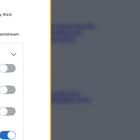
 third
Doccia, lavarsi tutti i giorni fa male
alla pelle? I miti da sfatare per
Downstream
proteggerla davvero senza
stressarla
er and store
to grant or
ed purposes
Aria condizionata: usala così,
senza rischiare raffreddore & Co.