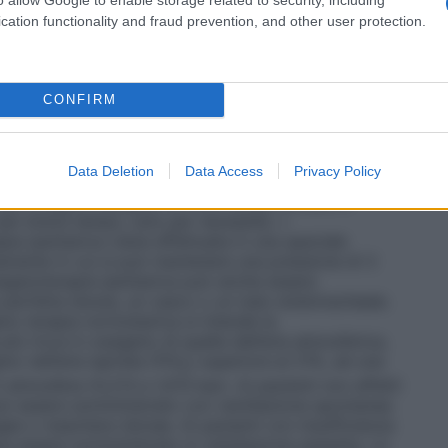
tri casi in cui è richiesta la circolazione
vi destinati alla somministrazione dell’ossigeno, e si
cation functionality and fraud prevention, and other user protection.
 il sistema più semplice per la somministrazione di
, un esempio è il sistema in cui l’ossigeno è
legato ad un catetere nasale o maschera facciale. •
er fornire al paziente una miscela di gas
CONFIRM
tale. Questi sistemi sono progettati per rilasciare
igeno che non vengono influenzate/diluite dall’aria
 Venturi dove, stabilito il flusso di ossigeno, l’aria
Data Deletion
Data Access
Privacy Policy
 quella concentrazione costante di ossigeno. •
Sistemi
 per erogare ossigeno al 100% senza entrare in
 per breve tempo, solo per necessità. •
pia iperbarica viene effettuata in una speciale
mente in cui si può mantenere una pressione di 3
ssigenoterapia iperbarica può anche essere
perfetta tenuta, un casco o un tubo endotracheale.
no terapia normobarica si intende la
ù ricca in ossigeno di quella dell’aria atmosferica,
o nell’aria ispirata (FiO
) superiore al 21%, ad una
2
 atmosfera (0,213 e 1,013 bar). Ai pazienti non affetti
 può essere somministrato con ventilazione spontanea
gee o maschere idonee. Ai pazienti con insufficienza
ve essere somministrato in ventilazione assistita. Le