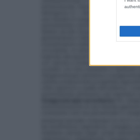
cardiopolmonare in cardiochirurgia ed in al
extracorporea. Esistono numerosi dispositi
authenti
distinguono in: •
Sistemi a basso flusso
E’
una miscela di ossigeno nell’aria inspirata
somministrato tramite un flussometro col
Sistemi ad alto flusso
Sistemi progettati p
garantendone il fabbisogno respiratorio to
concentrazioni stabilite e costanti di oss
circostante, un esempio sono le maschere di
inspirata dal paziente viene arricchita di
con valvola a richiesta
Sistemi progettati
contatto con l’aria ambiente. È destinato
Ossigenoterapia iperbarica
L’ossigenotera
camera pressurizzata progettata apposita
volte superiore a quella atmosferica. L’o
somministrata attraverso una maschera a 
Ossigenoterapia normobarica
Per ossige
somministrazione di una miscela gassosa pi
contenente cioè una percentuale in ossigen
pressione parziale compresa tra (0,21 e 1)
da insufficienza respiratoria, l’ossigeno
mediante cannule nasali, sonde nasofarin
respiratoria o anestetizzati, l’ossigeno de