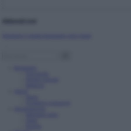
Abbonati ora!
Starbene ti regala benessere ogni mese!
Benessere
Psicologia
Rimedi naturali
Bellezza
Salute
News
Problemi e soluzioni
Alimentazione
Mangiare sano
Diete
Ricette