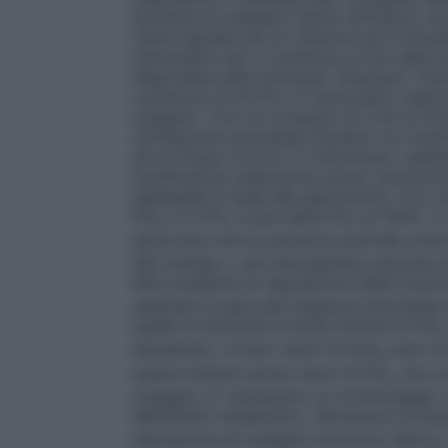
bombole di ossigeno hanno all’interno un
viene regolata da un riduttore ed è rileva
manometro per il contenuto in litri della 
disponibile nella bombola.
(Esempio: Cal
contenuto di 10 litri e il manometro segna
ossigeno. Con un consumo di 2 litri al mi
ventilazione spontanea
Pazienti con insuf
ad un flusso tra 0,5 e 2 litri/minuto, adat
insufficienza respiratoria acuta: somminist
adattabile in base alla gasometria.
Con ve
FiO
è il 21%, e può salire fino al 100%. L
2
assicurare che la pressione parziale arter
(60 mmHg) o che l’emoglobina saturata di 
90% mediante la regolazione della frazion
adattata in base alle esigenze individual
quella di utilizzare la dose minima di FiO
2
desiderato, ovvero valori di PaO
entro la
2
essere indicati anche valori di FiO
che co
2
ossigeno. E’ necessario un monitoraggio 
dell’effetto terapeutico, attraverso la misu
saturazione di ossigeno arterioso (SpO
)
2