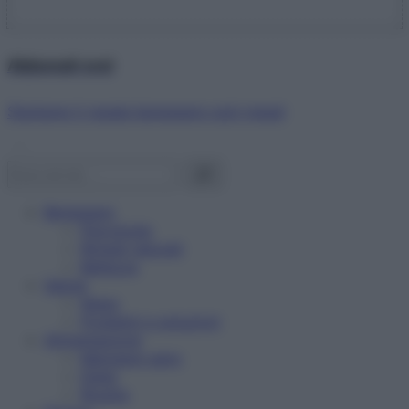
Abbonati ora!
Starbene ti regala benessere ogni mese!
Benessere
Psicologia
Rimedi naturali
Bellezza
Salute
News
Problemi e soluzioni
Alimentazione
Mangiare sano
Diete
Ricette