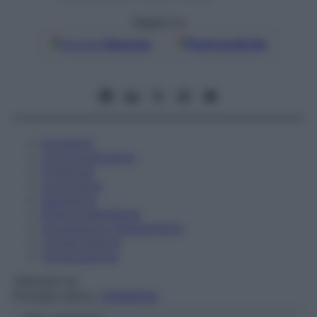
Seguici su
Google
Discover
Fonti preferite
Eccipienti
Controindicazioni
Posologia
Avvertenze
Interazioni
Effetti Indesiderati
Gravidanza e Allattamento
Conservazione
Composizione
TER.GAS Srl
Principio attivo:
OSSIGENO