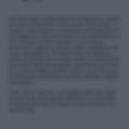
ATTENZIONE: Le informazioni contenute in questo
sito sono presentate a solo scopo informativo, in
nessun caso possono costituire la formulazione di
una diagnosi o la prescrizione di un trattamento, e
non intendono e non devono in alcun modo
sostituire il rapporto diretto medico-paziente o la
visita specialistica. Si raccomanda di chiedere
sempre il parere del proprio medico curante e/o di
specialisti riguardo qualsiasi indicazione riportata.
Se si hanno dubbi o quesiti sull’uso di un farmaco
è necessario contattare il proprio medico. Leggi il
Disclaimer »
Tutti i diritti riservati. Le immagini utilizzate negli
articoli sono di proprietà dell’editore o concesse
in licenza per l’uso. È vietata la riproduzione non
autorizzata.