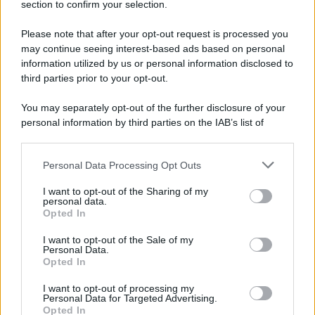
section to confirm your selection.
Please note that after your opt-out request is processed you
may continue seeing interest-based ads based on personal
information utilized by us or personal information disclosed to
third parties prior to your opt-out.
You may separately opt-out of the further disclosure of your
personal information by third parties on the IAB’s list of
downstream participants.
Personal Data Processing Opt Outs
This information may also be disclosed by us to third parties
on the IAB’s List of Downstream Participants that may further
I want to opt-out of the Sharing of my
disclose it to other third parties.
personal data.
Opted In
Please note that this website/app uses one or more Google
services and may gather and store information including but
I want to opt-out of the Sale of my
Personal Data.
not limited to your visit or usage behaviour. You may click to
Opted In
grant or deny consent to Google and its third-party tags to
use your data for below specified purposes in below Google
I want to opt-out of processing my
consent section.
Personal Data for Targeted Advertising.
Opted In