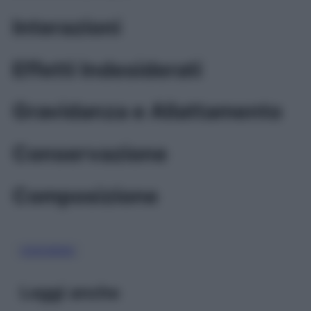
Interazioni
Effetti Indesiderati
Gravidanza e Allattamento
Conservazione
Composizione
OSSIGENO
Leggi anche