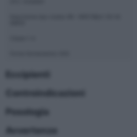
ATC:
V03AN01
Descrizione tipo ricetta:
RR – RIPETIBILE 10V IN
6MESI
Classe 1:
A
Forma farmaceutica:
GAS
Eccipienti
Controindicazioni
Posologia
Avvertenze