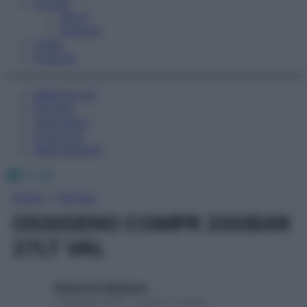
Fitness
Sport
Esercizi
Video
Podcast
Medicina AZ
Farmaci
Calcolatori
Oroscopo
Abbonamenti
Facebook
X
Instagram
Home
»
Farmaci
OSSIGENO COMPR 200BAR
27LT VAL
Redazione Starbene
1 Gennaio 2025 – Lettura 1 minuto