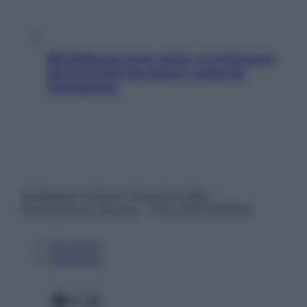
Mindfulness tra le vette: a Cortina due
giorni lontani da stress e ansia da
smartphone
© Belpietro Edizioni Periodiche SRL –
Riproduzione riservata – P.Iva 13673600964
Chi siamo
Pubblicità
Facebook
X
Instagram