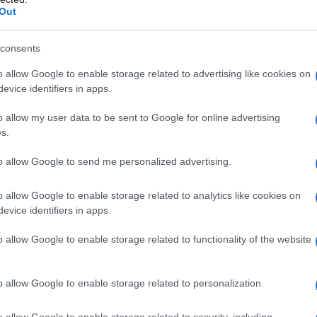
ontroindicazioni assolute. In condizioni iperbariche,
Out
i: • enfisema bolloso • asma evolutivo •
neumotorace • BPCO • polmonite da Pneumocysti
strofobia • gravidanza normoevolvente (primo
consents
oni delle alte vie respiratorie • ipertermia •
 ottico • tumori maligni • acidosi • somministrazione
o allow Google to enable storage related to advertising like cookies on
ubicina, bleomicina, steroidi, disulfiram, e di
evice identifiers in apps.
i, cis–platino, nicotina • infanti prematuri
o allow my user data to be sent to Google for online advertising
s.
to allow Google to send me personalized advertising.
 somministrato attraverso l’aria inalata,
dedicati (quali, per esempio, una cannula nasale o
o allow Google to enable storage related to analytics like cookies on
ziente viene effettuato indipendentemente dalla
evice identifiers in apps.
arecchi dosatori (flussometri). Con questi sistemi,
’aria inspirata, mentre il gas espirato e l’eventuale
o allow Google to enable storage related to functionality of the website
nspiratorio del paziente mescolandosi con l’aria
thing
). In anestesia è spesso utilizzato un sistema
ovamente il gas precedentemente espirato dal
o allow Google to enable storage related to personalization.
 L’ossigeno può anche essere somministrato
sigenatore, con un sistema di by–pass
o allow Google to enable storage related to security, including