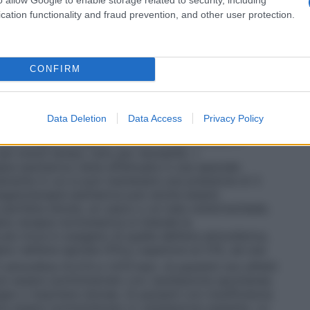
tri casi in cui è richiesta la circolazione
vi destinati alla somministrazione dell’ossigeno, e si
cation functionality and fraud prevention, and other user protection.
 il sistema più semplice per la somministrazione di
, un esempio è il sistema in cui l’ossigeno è
legato ad un catetere nasale o maschera facciale. •
er fornire al paziente una miscela di gas
CONFIRM
tale. Questi sistemi sono progettati per rilasciare
igeno che non vengono influenzate/diluite dall’aria
 Venturi dove, stabilito il flusso di ossigeno, l’aria
Data Deletion
Data Access
Privacy Policy
 quella concentrazione costante di ossigeno. •
Sistemi
 per erogare ossigeno al 100% senza entrare in
 per breve tempo, solo per necessità. •
pia iperbarica viene effettuata in una speciale
mente in cui si può mantenere una pressione di 3
ssigenoterapia iperbarica può anche essere
perfetta tenuta, un casco o un tubo endotracheale.
no terapia normobarica si intende la
ù ricca in ossigeno di quella dell’aria atmosferica,
o nell’aria ispirata (FiO
) superiore al 21%, ad una
2
 atmosfera (0,213 e 1,013 bar). Ai pazienti non affetti
 può essere somministrato con ventilazione spontanea
gee o maschere idonee. Ai pazienti con insufficienza
ve essere somministrato in ventilazione assistita. Le