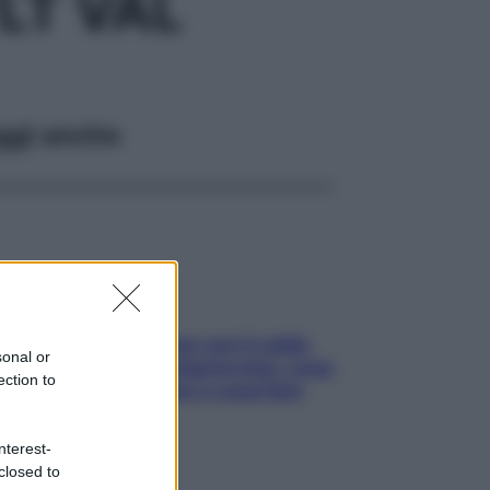
LT VAL
ggi anche
Perché la pressione con il caldo
sonal or
scende e sale all’improvviso: cosa
ection to
succede alle donne e cosa fare
subito
nterest-
closed to