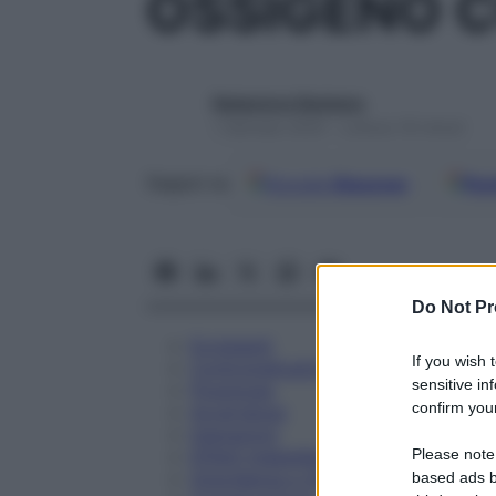
OSSIGENO C
Redazione Starbene
1 Gennaio 2025 – Lettura 18 minuti
Google
Discover
Fon
Seguici su
Do Not Pr
Eccipienti
If you wish 
Controindicazioni
sensitive in
Posologia
confirm your
Avvertenze
Interazioni
Please note
Effetti Indesiderati
Gravidanza e Allattamento
based ads b