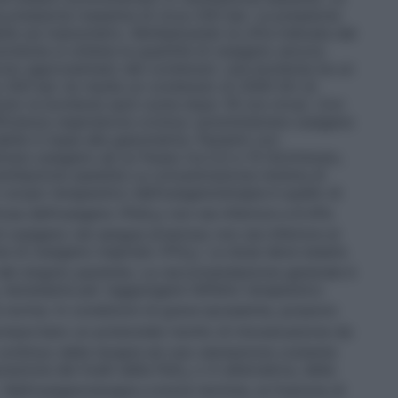
a pressione massima di circa 200 bar. La pressione
bile sul manometro. Moltiplicando la cifra indicata dal
bombola si ottiene la quantità di ossigeno ancora
colo approssimato del contenuto: una bombola ha un
 200 bar ne risulta un contenuto di 2000 litri di
nuto la bombola sarà vuota dopo 16 ore circa).
Con
ficienza respiratoria cronica: somministrare ossigeno
tabile in base alla gasometria. Pazienti con
rare ossigeno ad un flusso tra 0,5 e 15 litri/minuto,
ntilazione assistita
La concentrazione minima di
o scopo terapeutico dell’ossigenoterapia è quello di
iosa dell’ossigeno (PaO
) non sia inferiore a 8 kPa
2
ossigeno nel sangue arterioso non sia inferiore al
e di ossigeno inspirato (FiO
). La dose deve essere
2
i del singolo paziente. La raccomandazione generale è
necessaria per raggiungere l’effetto terapeutico
 norma. In condizioni di grave ipossemia, possono
mportano un potenziale rischio di intossicazione da
continuo della terapia ed una valutazione costante
razione dei livelli della PaO
o in alternativa, della
2
. Nell’ossigenoterapia a breve termine, la frazione di