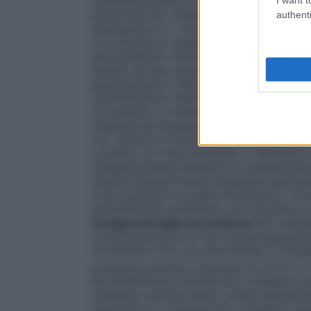
cardiopolmonare in cardiochirurgia ed in al
extracorporea. Esistono numerosi dispositi
authenti
distinguono in: •
Sistemi a basso flusso
E’
una miscela di ossigeno nell’aria inspirata
somministrato tramite un flussometro col
Sistemi ad alto flusso
Sistemi progettati p
garantendone il fabbisogno respiratorio to
concentrazioni stabilite e costanti di oss
circostante, un esempio sono le maschere di
inspirata dal paziente viene arricchita di
con valvola a richiesta
Sistemi progettati
contatto con l’aria ambiente. È destinato
Ossigenoterapia iperbarica
L’ossigenotera
camera pressurizzata progettata apposita
volte superiore a quella atmosferica. L’o
somministrata attraverso una maschera a 
Ossigenoterapia normobarica
Per ossige
somministrazione di una miscela gassosa pi
contenente cioè una percentuale in ossigen
pressione parziale compresa tra (0,21 e 1)
da insufficienza respiratoria, l’ossigeno
mediante cannule nasali, sonde nasofarin
respiratoria o anestetizzati, l’ossigeno de