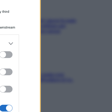
 third
Doccia, lavarsi tutti i giorni fa male
alla pelle? I miti da sfatare per
Downstream
proteggerla davvero senza
stressarla
er and store
to grant or
ed purposes
Aria condizionata: usala così,
senza rischiare raffreddore & Co.