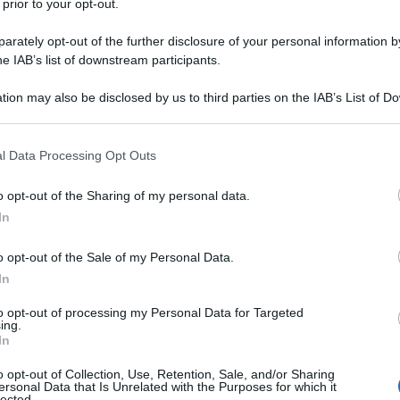
 prior to your opt-out.
rately opt-out of the further disclosure of your personal information by
he IAB’s list of downstream participants.
tion may also be disclosed by us to third parties on the IAB’s List of 
Descrizione tipo ricetta:
RR – RIPETIBILE
 that may further disclose it to other third parties.
10V IN 6MESI
 that this website/app uses one or more Google services and may gath
l Data Processing Opt Outs
Forma farmaceutica:
GAS
including but not limited to your visit or usage behaviour. You may click 
 to Google and its third-party tags to use your data for below specifi
a acuta e cronica. Trattamento in anestesia, in terapia
o opt-out of the Sharing of my personal data.
ogle consent section.
In
o opt-out of the Sale of my Personal Data.
In
to opt-out of processing my Personal Data for Targeted
ing.
In
o opt-out of Collection, Use, Retention, Sale, and/or Sharing
ersonal Data that Is Unrelated with the Purposes for which it
lected.