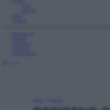
Fitness
Sport
Esercizi
Video
Podcast
Medicina AZ
Farmaci
Calcolatori
Oroscopo
Abbonamenti
Facebook
X
Instagram
Home
»
Farmaci