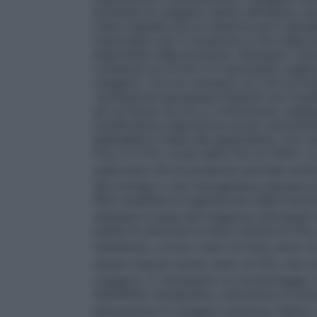
bombole di ossigeno hanno all’interno un
viene regolata da un riduttore ed è rileva
manometro per il contenuto in litri della 
disponibile nella bombola.
(Esempio: Cal
contenuto di 10 litri e il manometro segna
ossigeno. Con un consumo di 2 litri al mi
ventilazione spontanea
Pazienti con insuf
ad un flusso tra 0,5 e 2 litri/minuto, adat
insufficienza respiratoria acuta: somminist
adattabile in base alla gasometria.
Con ve
FiO
è il 21%, e può salire fino al 100%. L
2
assicurare che la pressione parziale arter
(60 mmHg) o che l’emoglobina saturata di 
90% mediante la regolazione della frazion
adattata in base alle esigenze individual
quella di utilizzare la dose minima di FiO
2
desiderato, ovvero valori di PaO
entro la
2
essere indicati anche valori di FiO
che co
2
ossigeno. E’ necessario un monitoraggio 
dell’effetto terapeutico, attraverso la misu
saturazione di ossigeno arterioso (SpO
)
2