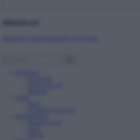
Abbonati ora!
Starbene ti regala benessere ogni mese!
Benessere
Psicologia
Rimedi naturali
Bellezza
Salute
News
Problemi e soluzioni
Alimentazione
Mangiare sano
Diete
Ricette