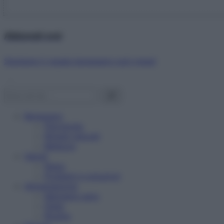
Abbonati ora!
Starbene ti regala benessere ogni mese!
Benessere
Psicologia
Rimedi naturali
Bellezza
Salute
News
Problemi e soluzioni
Alimentazione
Mangiare sano
Diete
Ricette