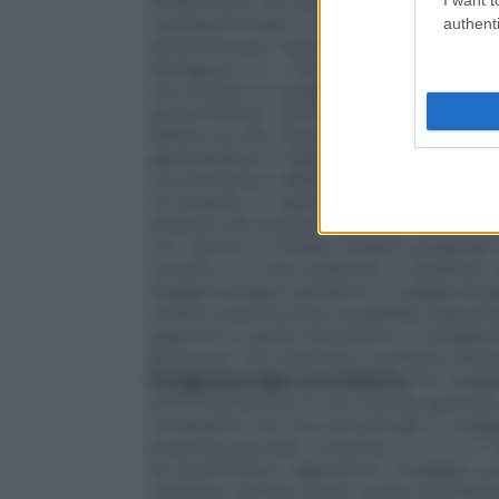
direttamente nel sangue attraverso un os
cardiopolmonare in cardiochirurgia ed in al
authenti
extracorporea. Esistono numerosi dispositi
distinguono in: •
Sistemi a basso flusso
E
una miscela di ossigeno nell’aria inspirata
somministrato tramite un flussometro col
Sistemi ad alto flusso
Sistemi progettati 
garantendone il fabbisogno respiratorio to
concentrazioni stabilite e costanti di oss
circostante, un esempio sono le maschere di
inspirata dal paziente viene arricchita di
con valvola a richiesta
Sistemi progettati
contatto con l’aria ambiente. È destinato
Ossigenoterapia iperbarica
L’ossigenotera
camera pressurizzata progettata apposita
superiore a quella atmosferica. L’ossigen
attraverso una maschera a perfetta tenut
Ossigenoterapia normobarica
Per ossige
somministrazione di una miscela gassosa pi
contenente cioè una percentuale in ossigen
pressione parziale compresa tra 0,21 e 1 a
da insufficienza respiratoria, l’ossigeno
mediante cannule nasali, sonde nasofarin