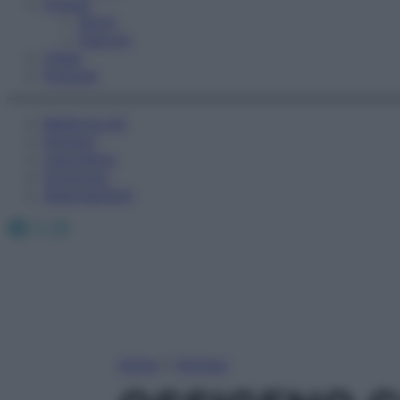
Fitness
Sport
Esercizi
Video
Podcast
Medicina AZ
Farmaci
Calcolatori
Oroscopo
Abbonamenti
Facebook
X
Instagram
Home
»
Farmaci