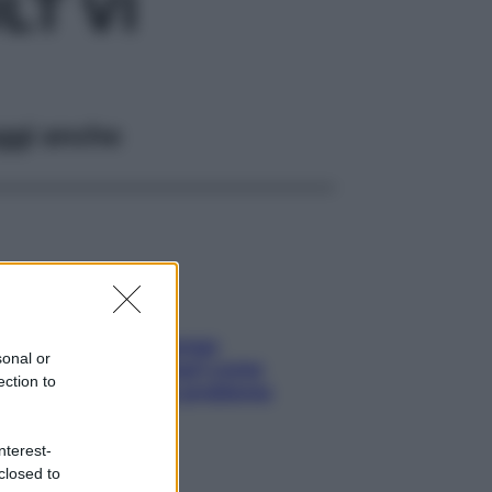
LT VI
ggi anche
Capelli spezzati lungo
sonal or
l’attaccatura? Scopri come
ection to
risolvere l’annoso problema
nterest-
closed to