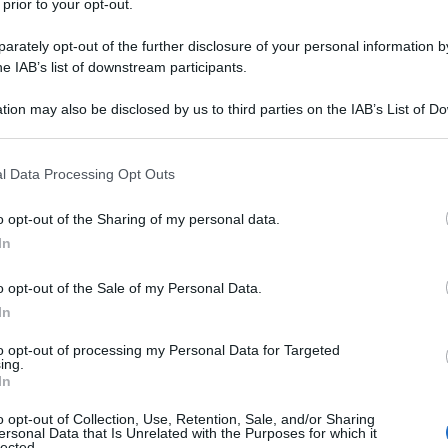
 prior to your opt-out.
rately opt-out of the further disclosure of your personal information by
he IAB’s list of downstream participants.
tion may also be disclosed by us to third parties on the IAB’s List of 
Descrizione tipo ricetta:
RR – RIPETIBILE
 that may further disclose it to other third parties.
10V IN 6MESI
 that this website/app uses one or more Google services and may gath
l Data Processing Opt Outs
Forma farmaceutica:
GAS
including but not limited to your visit or usage behaviour. You may click 
 to Google and its third-party tags to use your data for below specifi
a acuta e cronica. Trattamento in anestesia, in terapia
o opt-out of the Sharing of my personal data.
ogle consent section.
In
o opt-out of the Sale of my Personal Data.
In
to opt-out of processing my Personal Data for Targeted
ing.
In
o opt-out of Collection, Use, Retention, Sale, and/or Sharing
ersonal Data that Is Unrelated with the Purposes for which it
lected.