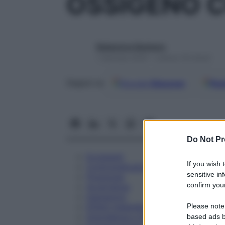
OSSIGENO C
Redazione Starbene
1 Gennaio 2025 – Lettura 18 minuti
Google
Discover
Fon
Seguici su
Do Not Pr
Eccipienti
If you wish 
Controindicazioni
sensitive in
Posologia
confirm your
Avvertenze
Interazioni
Please note
Effetti Indesiderati
Gravidanza e Allattamento
based ads b