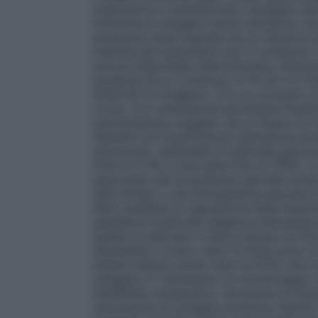
respiratoria o anestetizzati, l’ossigeno de
bombole di ossigeno hanno all’interno un
pressione viene regolata da un riduttore e
indicata dal manometro per il contenuto in
ancora disponibile nella bombola.
(Esemp
bombola ha un contenuto di 10 litri e il 
2000 litri di ossigeno. Con un consumo di
circa).
Con ventilazione spontanea
Pazien
somministrare ossigeno ad un flusso tra 0,
Pazienti con insufficienza respiratoria ac
litri/minuto, adattabile in base alla gasom
FiO2 è il 21%, e può salire fino al 100%. 
assicurare che la pressione parziale arter
(60 mmHg) o che l’emoglobina saturata di 
90% mediante la regolazione della frazion
adattata in base alle esigenze individual
quella di utilizzare il valore minimo di Fi
desiderato, ovvero valori di PaO2 entro l
essere indicati anche valori di FiO2 che 
ossigeno. E’ necessario un monitoraggio 
dell’effetto terapeutico, attraverso la misu
saturazione di ossigeno arterioso (SpO2). 