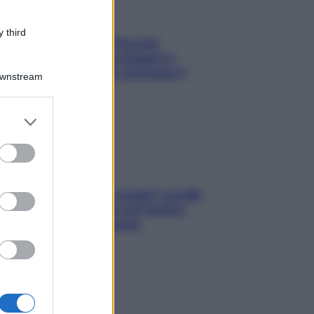
 third
Fame dopo cena? Perché
succede e 6 snack leggeri e
appetitosi che non rovinano il
Downstream
sonno
er and store
to grant or
ed purposes
Non solo Maldive: scopri i coralli
che si nascondono nel nostro
Mediterraneo (e come
proteggerli)