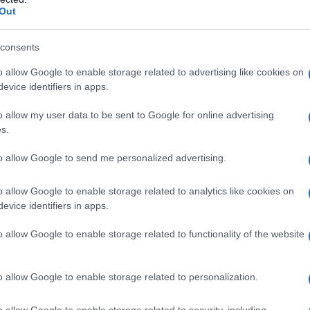
ontroindicazioni assolute. In condizioni iperbariche,
Out
i: • enfisema bolloso • asma evolutiva •
neumotorace • BPCO • polmonite da Pneumocystis
strofobia • gravidanza normoevolvente (primo
consents
oni delle alte vie respiratorie • ipertermia •
 ottico • tumori maligni • acidosi • somministrazione
o allow Google to enable storage related to advertising like cookies on
rubicina, adriamicina, bleomicina, daunorubicina,
evice identifiers in apps.
cool, idrocarburi aromatici, cis–platino, nicotina •
o allow my user data to be sent to Google for online advertising
s.
to allow Google to send me personalized advertising.
 somministrato attraverso l’aria inalata,
o allow Google to enable storage related to analytics like cookies on
dedicati (quali, per esempio, una cannula nasale o
evice identifiers in apps.
ziente viene effettuato indipendentemente dalla
arecchi dosatori (flussometri). Con questi sistemi,
o allow Google to enable storage related to functionality of the website
’aria inspirata, mentre il gas espirato e l’eventuale
nspiratorio del paziente mescolandosi con l’aria
thing
). In anestesia è spesso utilizzato un sistema
o allow Google to enable storage related to personalization.
ovamente il gas precedentemente espirato dal
 L’ossigeno può anche essere somministrato
o allow Google to enable storage related to security, including