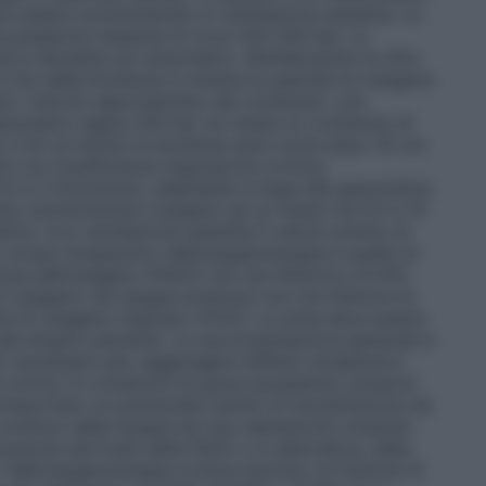
ve essere somministrato in ventilazione assistita. Le
a pressione massima di circa 150–200 bar. La
d è rilevabile sul manometro. Moltiplicando la cifra
 litri della bombola si ottiene la quantità di ossigeno
io: Calcolo approssimato del contenuto: una
manometro segna 200 bar ne risulta un contenuto di
 2 litri al minuto la bombola sarà vuota dopo 16 ore
ti con insufficienza respiratoria cronica:
5 e 2 litri/minuto, adattabile in base alla gasometria.
uta: somministrare ossigeno ad un flusso tra 0,5 e 15
etria.
Con ventilazione assistita
Il valore minimo di
Lo scopo terapeutico dell’ossigenoterapia è quello di
iosa dell’ossigeno (PaO2) non sia inferiore a 8 kPa
ossigeno nel sangue arterioso non sia inferiore al
e di ossigeno inspirato (FiO2). La dose deve essere
i del singolo paziente. La raccomandazione generale è
O2 necessario per raggiungere l’effetto terapeutico
a norma. In condizioni di grave ipossiemia, possono
comportano un potenziale rischio di intossicazione da
continuo della terapia ed una valutazione costante
razione dei livelli della PaO2 o in alternativa, della
Nell’ossigenoterapia a breve termine, la frazione di