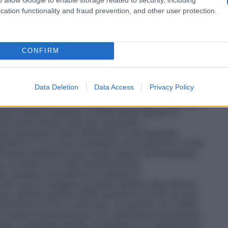
sigenatore, con un sistema di by–pass
tri casi in cui è richiesta la circolazione
cation functionality and fraud prevention, and other user protection.
vi destinati alla somministrazione dell’ossigeno, e si
’ il sistema più semplice per la somministrazione di
, un esempio è il sistema in cui l’ossigeno è
legato ad una cannula nasale o maschera facciale. •
CONFIRM
per fornire al paziente una miscela di gas
tale. Questi sistemi sono progettati per rilasciare
igeno che non vengono influenzate/diluite dall’aria
Data Deletion
Data Access
Privacy Policy
 Venturi dove, stabilito il flusso di ossigeno, l’aria
 quella concentrazione costante di ossigeno. •
Sistemi
 per erogare ossigeno al 100% senza entrare in
 per breve tempo, solo per necessità. •
pia iperbarica viene effettuata in una speciale
mente in cui si può mantenere una pressione 3 volte
oterapia iperbarica può anche essere somministrata
a, un casco o un tubo endotracheale.
no terapia normobarica si intende la
ù ricca in ossigeno di quella dell’aria atmosferica,
o nell’aria ispirata (FiO2) superiore al 21%, ad una
tmosfera (0,213 e 1,013 bar). Ai pazienti non affetti
 può essere somministrato con ventilazione spontanea
gee o maschere idonee. Ai pazienti con insufficienza