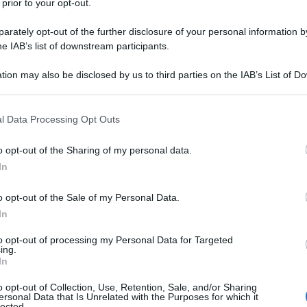
 prior to your opt-out.
rately opt-out of the further disclosure of your personal information by
he IAB’s list of downstream participants.
tion may also be disclosed by us to third parties on the IAB’s List of 
Descrizione tipo ricetta:
RR – RIPETIBILE
 that may further disclose it to other third parties.
10V IN 6MESI
 that this website/app uses one or more Google services and may gath
l Data Processing Opt Outs
Forma farmaceutica:
GAS
including but not limited to your visit or usage behaviour. You may click 
 to Google and its third-party tags to use your data for below specifi
’insufficienza respiratoria acuta e cronica.
o opt-out of the Sharing of my personal data.
ogle consent section.
iva, in camera iperbarica.
In
o opt-out of the Sale of my Personal Data.
In
to opt-out of processing my Personal Data for Targeted
ing.
In
o opt-out of Collection, Use, Retention, Sale, and/or Sharing
ersonal Data that Is Unrelated with the Purposes for which it
lected.