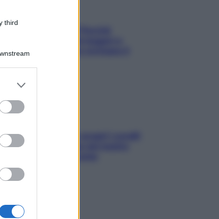
 third
Fame dopo cena? Perché
succede e 6 snack leggeri e
appetitosi che non rovinano il
Downstream
sonno
er and store
to grant or
ed purposes
Non solo Maldive: scopri i coralli
che si nascondono nel nostro
Mediterraneo (e come
proteggerli)