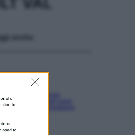
LT VAL
ggi anche
Capelli spezzati lungo
sonal or
l’attaccatura? Scopri come
ection to
risolvere l’annoso problema
nterest-
closed to