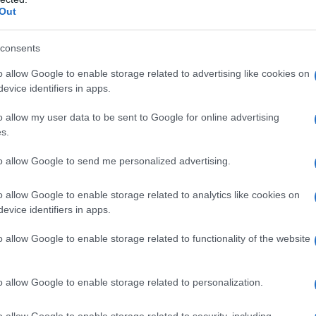
no controindicazioni assolute Ossigenoterapia
Out
sma evolutiva •pneumotorace, anamnesi pregressa di
ca ostruttiva (BPCO) •polmonite da Pneumocystis
rofobia •gravidanza normoevolvente (primo trimestre)
consents
te vie respiratorie •ipertermia •sferocitosi ereditaria
 •acidosi •somministrazione concomitante di alcuni
o allow Google to enable storage related to advertising like cookies on
leomicina, daunorubicina, cis-platino, steroidi,
evice identifiers in apps.
carburi aromatici, nicotina •infanti prematuri.
o allow my user data to be sent to Google for online advertising
s.
to allow Google to send me personalized advertising.
’ossigeno (compresso o criogenico) viene
referibilmente ricorrendo ad apparecchi dedicati
o allow Google to enable storage related to analytics like cookies on
 una maschera facciale); il dosaggio al paziente viene
evice identifiers in apps.
zione del gas medicinale tramite apparecchi dosatori
no viene somministrato attraverso l’aria inspirata,
o allow Google to enable storage related to functionality of the website
o di ossigeno lasciano il circuito inspiratorio del
ante (sistema aperto o
anti-rebreathing
). In anestesia
e che permette di inspirare nuovamente il gas
o allow Google to enable storage related to personalization.
sistema chiuso o
rebreathing
). L’ossigeno può anche
ngue attraverso un ossigenatore, con un sistema di
o allow Google to enable storage related to security, including