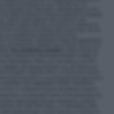
a pressione massima di circa 150-200 bar. La
d è rilevabile sul manometro. Moltiplicando la cifra
 litri della bombola si ottiene la quantità di ossigeno
io: Calcolo approssimato del contenuto: una
manometro segna 200 bar, ne risulta un contenuto di
 2 litri al minuto la bombola sarà vuota dopo 16 ore
ti con insufficienza respiratoria cronica:
5 e 2 litri/minuto, adattabile in base alla gasometria.
uta: somministrare ossigeno ad un flusso tra 0,5 e 15
etria.
Con ventilazione assistita
Il valore minimo di
o scopo terapeutico dell’ossigenoterapia è quello di
iosa dell’ossigeno (PaO
) non sia inferiore a 8 kPa
2
ossigeno nel sangue arterioso non sia inferiore al
e di ossigeno inspirato (FiO
). La dose deve essere
2
i del singolo paziente. La raccomandazione generale è
necessario per raggiungere l’effetto terapeutico
2
 norma. In condizioni di grave ipossiemia, possono
mportano un potenziale rischio di intossicazione da
ontinuo della terapia ed una valutazione costante
razione dei livelli della PaO
o, in alternativa, della
2
. Nell’ossigenoterapia a breve termine, la frazione di