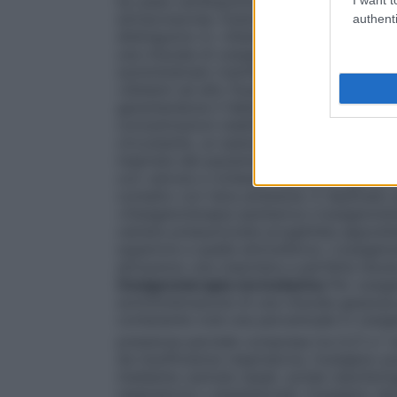
by-pass cardiopolmonare in cardiochirurgia 
extracorporea. Esistono numerosi dispositi
authenti
distinguono in: •
Sistemi a basso flusso
È 
una miscela di ossigeno nell’aria inspirata
somministrato tramite un flussometro col
•
Sistemi ad alto flusso
Sistemi progettati 
garantendone il fabbisogno respiratorio to
concentrazioni stabilite e costanti di oss
circostante, un esempio sono le maschere di
inspirata dal paziente viene arricchita di
con valvola a richiesta
Sistemi progettati
contatto con l’aria ambiente. È destinato
•
Ossigenoterapia iperbarica
L’ossigenoter
camera pressurizzata progettata apposita
superiore a quella atmosferica. L’ossigen
attraverso una maschera a perfetta tenut
Ossigenoterapia normobarica
Per ossige
somministrazione di una miscela gassosa pi
contenente cioè una percentuale in ossigen
pressione parziale compresa tra 0,21 e 1 a
da insufficienza respiratoria, l’ossigeno
mediante cannule nasali, sonde nasofarin
respiratoria o anestetizzati, l’ossigeno de