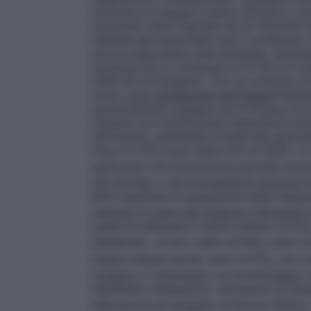
bombole di ossigeno hanno all’interno un
pressione viene regolata da un riduttore e
indicata dal manometro per il contenuto in
ancora disponibile nella bombola.
(Esemp
bombola ha un contenuto di 10 litri e il 
2000 litri di ossigeno. Con un consumo di
circa)
.
Con ventilazione spontanea
Pazien
somministrare ossigeno ad un flusso tra 0,
Pazienti con insufficienza respiratoria ac
litri/minuto, adattabile in base alla gasom
FiO
è il 21% e può salire fino al 100%. L
2
assicurare che la pressione parziale arter
(60 mmHg) o che l’emoglobina saturata di 
90% mediante la regolazione della frazion
adattata in base alle esigenze individual
quella di utilizzare il valore minimo di FiO
desiderato, ovvero valori di PaO
entro la
2
essere indicati anche valori di FiO
che co
2
ossigeno. È necessario un monitoraggio c
dell’effetto terapeutico, attraverso la misu
saturazione di ossigeno arterioso (SpO
)
2