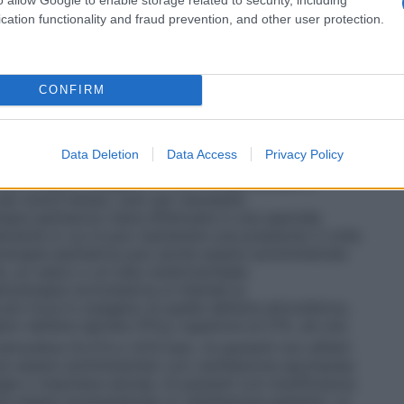
ed in altri casi in cui è richiesta la circolazione
vi destinati alla somministrazione dell’ossigeno, e si
cation functionality and fraud prevention, and other user protection.
il sistema più semplice per la somministrazione di
, un esempio è il sistema in cui l’ossigeno è
legato ad un cannula nasale o maschera facciale.
per fornire al paziente una miscela di gas
CONFIRM
tale. Questi sistemi sono progettati per rilasciare
igeno che non vengono influenzate/diluite dall’aria
 Venturi dove, stabilito il flusso di ossigeno, l’aria
Data Deletion
Data Access
Privacy Policy
 quella concentrazione costante di ossigeno. •
Sistemi
 per erogare ossigeno al 100% senza entrare in
 per breve tempo, solo per necessità.
apia iperbarica viene effettuata in una speciale
mente in cui si può mantenere una pressione 3 volte
oterapia iperbarica può anche essere somministrata
a, un casco o un tubo endotracheale.
noterapia normobarica si intende la
ù ricca in ossigeno di quella dell’aria atmosferica,
o nell’aria ispirata (FiO
) superiore al 21%, ad una
2
tmosfera (0,213 e 1,013 bar). Ai pazienti non affetti
 può essere somministrato con ventilazione spontanea
gee o maschere idonee. Ai pazienti con insufficienza
ve essere somministrato in ventilazione assistita. Le