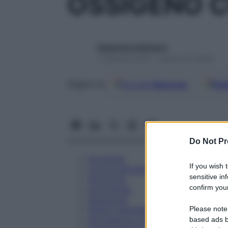
OSSIGENO C
Redazione Starbene
1 Gennaio 2025 – Lettura 25 minuti
Google
Discover
Fon
Seguici su
Do Not Pr
Eccipienti
If you wish 
Controindicazioni
sensitive in
Posologia
confirm your
Avvertenze
Interazioni
Please note
Effetti Indesiderati
Gravidanza e Allattamento
based ads b