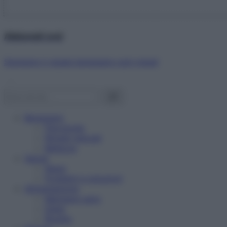
Abbonati ora!
Starbene ti regala benessere ogni mese!
Benessere
Psicologia
Rimedi naturali
Bellezza
Salute
News
Problemi e soluzioni
Alimentazione
Mangiare sano
Diete
Ricette