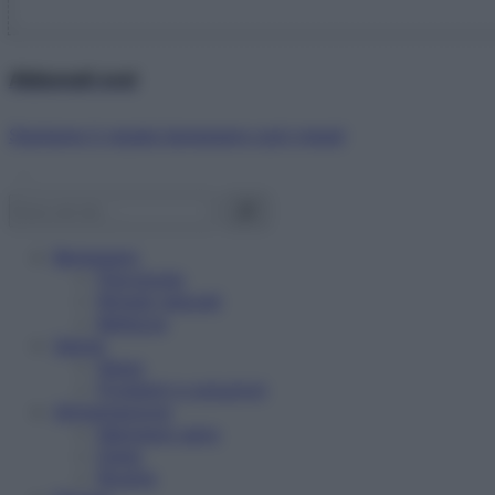
Abbonati ora!
Starbene ti regala benessere ogni mese!
Benessere
Psicologia
Rimedi naturali
Bellezza
Salute
News
Problemi e soluzioni
Alimentazione
Mangiare sano
Diete
Ricette