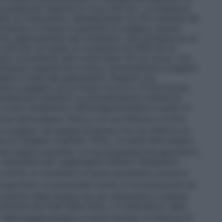
a pressione massima di circa 200 bar. La pressione
bile sul manometro. Moltiplicando la cifra indicata dal
bombola si ottiene la quantità di ossigeno ancora
colo approssimato del contenuto: una bombola ha un
 200 bar ne risulta un contenuto di 2000 litri di
nuto la bombola sarà vuota dopo 16 ore circa).
Con
ficienza respiratoria cronica: somministrare ossigeno
tabile in base alla gasometria. Pazienti con
rare ossigeno ad un flusso tra 0,5 e 15 litri/minuto,
ntilazione assistita
La concentrazione minima di
o scopo terapeutico dell’ossigenoterapia è quello di
iosa dell’ossigeno (PaO
) non sia inferiore a 8 kPa
2
ossigeno nel sangue arterioso non sia inferiore al
e di ossigeno inspirato (FiO
). La dose deve essere
2
i del singolo paziente. La raccomandazione generale è
necessaria per raggiungere l’effetto terapeutico
 norma. In condizioni di grave ipossemia, possono
mportano un potenziale rischio di intossicazione da
continuo della terapia ed una valutazione costante
razione dei livelli della PaO
o in alternativa, della
2
. Nell’ossigenoterapia a breve termine, la frazione di