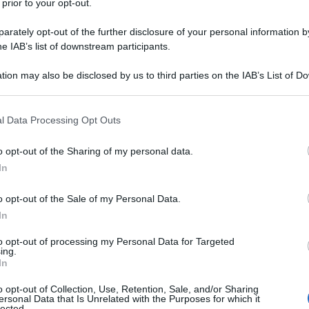
 prior to your opt-out.
rately opt-out of the further disclosure of your personal information by
he IAB’s list of downstream participants.
tion may also be disclosed by us to third parties on the IAB’s List of 
Descrizione tipo ricetta:
RR – RIPETIBILE
 that may further disclose it to other third parties.
10V IN 6MESI
 that this website/app uses one or more Google services and may gath
l Data Processing Opt Outs
Forma farmaceutica:
GAS
including but not limited to your visit or usage behaviour. You may click 
 to Google and its third-party tags to use your data for below specifi
a acuta e cronica. Trattamento in anestesia, in terapia
o opt-out of the Sharing of my personal data.
ogle consent section.
In
o opt-out of the Sale of my Personal Data.
In
to opt-out of processing my Personal Data for Targeted
ing.
In
o opt-out of Collection, Use, Retention, Sale, and/or Sharing
ersonal Data that Is Unrelated with the Purposes for which it
lected.