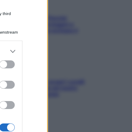
 third
Fame dopo cena? Perché
succede e 6 snack leggeri e
appetitosi che non rovinano il
Downstream
sonno
er and store
to grant or
ed purposes
Non solo Maldive: scopri i coralli
che si nascondono nel nostro
Mediterraneo (e come
proteggerli)