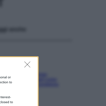
T
ggi anche
Capelli spezzati lungo
sonal or
l’attaccatura? Scopri come
ection to
risolvere l’annoso problema
nterest-
closed to