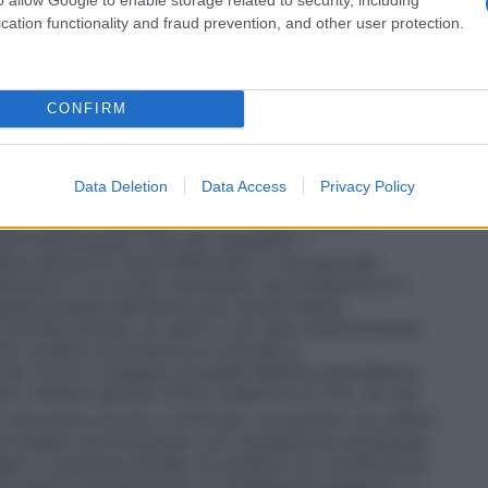
tri casi in cui è richiesta la circolazione
vi destinati alla somministrazione dell’ossigeno, e si
cation functionality and fraud prevention, and other user protection.
 il sistema più semplice per la somministrazione di
, un esempio è il sistema in cui l’ossigeno è
legato ad un catetere nasale o maschera facciale. •
er fornire al paziente una miscela di gas
CONFIRM
tale. Questi sistemi sono progettati per rilasciare
igeno che non vengono influenzate/diluite dall’aria
 Venturi dove, stabilito il flusso di ossigeno, l’aria
Data Deletion
Data Access
Privacy Policy
 quella concentrazione costante di ossigeno. •
Sistemi
 per erogare ossigeno al 100% senza entrare in
 per breve tempo, solo per necessità. •
pia iperbarica viene effettuata in una speciale
mente in cui si può mantenere una pressione di 3
ssigenoterapia iperbarica può anche essere
perfetta tenuta, un casco o un tubo endotracheale.
no terapia normobarica si intende la
ù ricca in ossigeno di quella dell’aria atmosferica,
o nell’aria ispirata (FiO
) superiore al 21%, ad una
2
 atmosfera (0,213 e 1,013 bar). Ai pazienti non affetti
 può essere somministrato con ventilazione spontanea
gee o maschere idonee. Ai pazienti con insufficienza
ve essere somministrato in ventilazione assistita. Le