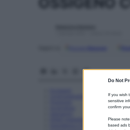
OSSIGENO C
Redazione Starbene
1 Gennaio 2025 – Lettura 18 minuti
Google
Discover
Fon
Seguici su
Do Not Pr
Eccipienti
If you wish 
Controindicazioni
sensitive in
Posologia
confirm your
Avvertenze
Interazioni
Please note
Effetti Indesiderati
Gravidanza e Allattamento
based ads b