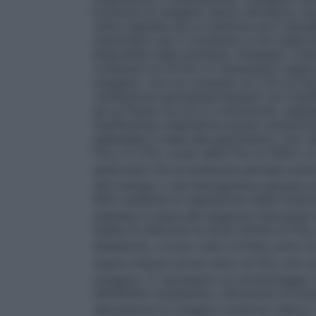
bombole di ossigeno hanno all’interno un
viene regolata da un riduttore ed è rileva
manometro per il contenuto in litri della 
disponibile nella bombola.
(Esempio: Cal
contenuto di 10 litri e il manometro segna
ossigeno. Con un consumo di 2 litri al mi
ventilazione spontanea
Pazienti con insuf
ad un flusso tra 0,5 e 2 litri/minuto, adat
insufficienza respiratoria acuta: somminist
adattabile in base alla gasometria.
Con ve
FiO
è il 21%, e può salire fino al 100%. L
2
assicurare che la pressione parziale arter
(60 mmHg) o che l’emoglobina saturata di 
90% mediante la regolazione della frazion
adattata in base alle esigenze individual
quella di utilizzare la dose minima di FiO
2
desiderato, ovvero valori di PaO
entro la
2
essere indicati anche valori di FiO
che co
2
ossigeno. E’ necessario un monitoraggio 
dell’effetto terapeutico, attraverso la misu
saturazione di ossigeno arterioso (SpO
)
2