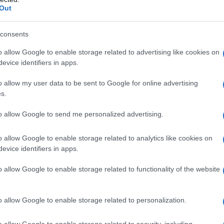
ontroindicazioni assolute. In condizioni iperbariche,
Out
i: • enfisema bolloso • asma evolutivo •
neumotorace • BPCO • polmonite da Pneumocysti
strofobia • gravidanza normoevolvente (primo
consents
oni delle alte vie respiratorie • ipertermia •
 ottico • tumori maligni • acidosi • somministrazione
o allow Google to enable storage related to advertising like cookies on
ubicina, bleomicina, steroidi, disulfiram, e di
evice identifiers in apps.
i, cis–platino, nicotina • infanti prematuri
o allow my user data to be sent to Google for online advertising
s.
to allow Google to send me personalized advertising.
 somministrato attraverso l’aria inalata,
dedicati (quali, per esempio, una cannula nasale o
o allow Google to enable storage related to analytics like cookies on
ziente viene effettuato indipendentemente dalla
evice identifiers in apps.
arecchi dosatori (flussometri). Con questi sistemi,
’aria inspirata, mentre il gas espirato e l’eventuale
o allow Google to enable storage related to functionality of the website
nspiratorio del paziente mescolandosi con l’aria
thing
). In anestesia è spesso utilizzato un sistema
ovamente il gas precedentemente espirato dal
o allow Google to enable storage related to personalization.
 L’ossigeno può anche essere somministrato
sigenatore, con un sistema di by–pass
o allow Google to enable storage related to security, including