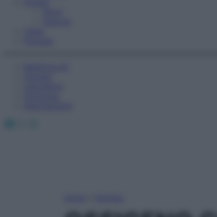
Fitness
Sport
Esercizi
Video
Podcast
Medicina AZ
Farmaci
Calcolatori
Oroscopo
Abbonamenti
Facebook
X
Instagram
Home
»
Farmaci