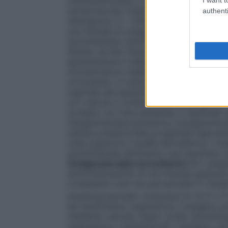
cardiopolmonare in cardiochirurgia ed in al
extracorporea. Esistono numerosi dispositi
authenti
distinguono in: •
Sistemi a basso flusso
E’
una miscela di ossigeno nell’aria inspirata
somministrato tramite un flussometro col
Sistemi ad alto flusso
Sistemi progettati p
garantendone il fabbisogno respiratorio to
concentrazioni stabilite e costanti di oss
circostante, un esempio sono le maschere di
inspirata dal paziente viene arricchita di
con valvola a richiesta
Sistemi progettati
contatto con l’aria ambiente. È destinato
Ossigenoterapia iperbarica
L’ossigenotera
camera pressurizzata progettata apposita
volte superiore a quella atmosferica. L’o
somministrata attraverso una maschera a 
Ossigenoterapia normobarica
Per ossige
somministrazione di una miscela gassosa pi
contenente cioè una percentuale in ossigen
pressione parziale compresa tra (0,21 e 1)
da insufficienza respiratoria, l’ossigeno
mediante cannule nasali, sonde nasofarin
respiratoria o anestetizzati, l’ossigeno de