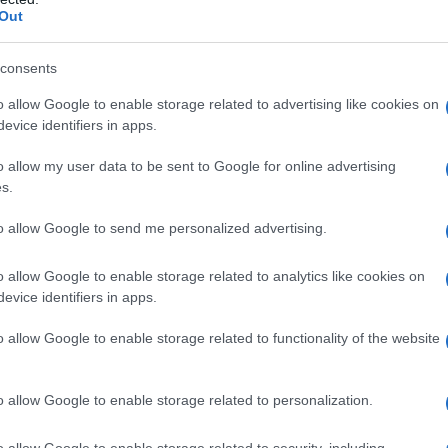
o controindicazioni assolute. Ossigenoterapia
Out
olutiva • pneumotorace, anamnesi pregressa di
ica ostruttiva (BPCO) • polmonite da Pneumocystis
strofobia • gravidanza normoevolvente (primo
consents
oni delle alte vie respiratorie • ipertermia •
 ottico • tumori maligni • acidosi • somministrazione
o allow Google to enable storage related to advertising like cookies on
rubicina, adriamicina, bleomicina, daunorubicina,
evice identifiers in apps.
nze quali alcool, idrocarburi aromatici, nicotina •
o allow my user data to be sent to Google for online advertising
s.
to allow Google to send me personalized advertising.
 somministrato attraverso l’aria inalata,
o allow Google to enable storage related to analytics like cookies on
dedicati (quali, per esempio, una cannula nasale o
evice identifiers in apps.
ziente viene effettuato indipendentemente dalla
arecchi dosatori (flussometri). Con questi sistemi,
o allow Google to enable storage related to functionality of the website
’aria inspirata, mentre il gas espirato e l’eventuale
nspiratorio del paziente mescolandosi con l’aria
thing
). In anestesia è spesso utilizzato un sistema
o allow Google to enable storage related to personalization.
ovamente il gas precedentemente espirato dal
 L’ossigeno può anche essere somministrato
o allow Google to enable storage related to security, including