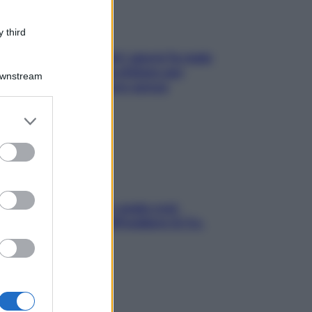
 third
Doccia, lavarsi tutti i giorni fa male
alla pelle? I miti da sfatare per
Downstream
proteggerla davvero senza
stressarla
er and store
to grant or
ed purposes
Aria condizionata: usala così,
senza rischiare raffreddore & Co.