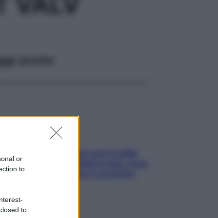
T VALV
ggi anche
Perché la pressione con il caldo
sonal or
scende e sale all’improvviso: cosa
ection to
succede alle donne e cosa fare
subito
nterest-
closed to