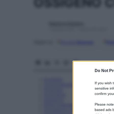
OSSIGENO C
Redazione Starbene
1 Gennaio 2025 – Lettura 25 minuti
Google
Discover
Fon
Seguici su
Do Not Pr
Eccipienti
If you wish 
Controindicazioni
sensitive in
Posologia
confirm your
Avvertenze
Interazioni
Please note
Effetti Indesiderati
Gravidanza e Allattamento
based ads b