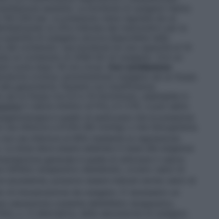
entilazione assistita. Le bombole di ossigeno hanno
a 150-200 bar. La pressione viene regolata da un
oltiplicando la cifra indicata dal manometro per la
la quantità di ossigeno ancora disponibile nella
 del contenuto: una bombola ha una capacità di 10
ulta un contenuto di 2000 litri di ossigeno. Con un
arà vuota dopo 16 ore circa).
Con ventilazione
piratoria cronica: somministrare ossigeno ad un flusso
e alla gasometria. Pazienti con insufficienza
ad un flusso tra 0,5 e 15 litri/minuto, adattabile in
istita
Il valore minimo di FiO
è il 21%, e può salire
2
sigenoterapia è quello di assicurare che la pressione
n sia inferiore a 8 kPa (60 mmHg) o che l’emoglobina
 non sia inferiore al 90% mediante la regolazione
). La dose deve essere adattata in base alle esigenze
mandazione generale è quella di utilizzare il valore
l’effetto terapeutico desiderato, ovvero valori di
ve ipossiemia, possono essere indicati anche valori di
 di intossicazione da ossigeno. È necessario un
a valutazione costante dell’effetto terapeutico,
 PaO
o, in alternativa, della saturazione di ossigeno
2