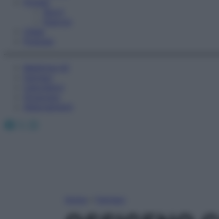
Fitness
Sport
Esercizi
Video
Podcast
Medicina AZ
Farmaci
Calcolatori
Oroscopo
Abbonamenti
Facebook
X
Instagram
Home
»
Farmaci