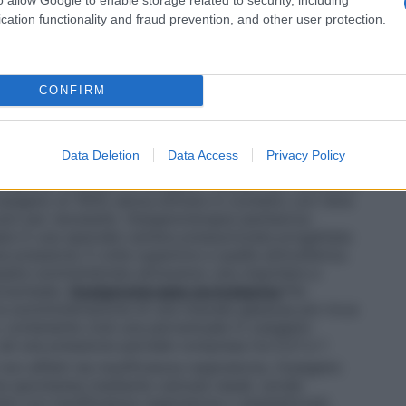
sigenatore, con un sistema di by-pass
tri casi in cui è richiesta la circolazione
cation functionality and fraud prevention, and other user protection.
vi destinati alla somministrazione dell’ossigeno, e si
l sistema più semplice per la somministrazione di una
 esempio è il sistema in cui l’ossigeno è somministrato
cannula nasale o maschera facciale.
Sistemi ad alto
CONFIRM
aziente una miscela di gas garantendone il
temi sono progettati per rilasciare concentrazioni
ngono influenzate/diluite dall’aria circostante, un
Data Deletion
Data Access
Privacy Policy
tabilito il flusso di ossigeno, l’aria inspirata dal
ntrazione costante di ossigeno.
Sistemi con valvola a
ssigeno al 100% senza entrare in contatto con l’aria
olo per necessità.
Ossigenoterapia iperbarica:
uata in una speciale camera pressurizzata progettata
 pressione 3 volte superiore a quella atmosferica.
ssere somministrata attraverso una maschera a
tracheale.
Ossigenoterapia normobarica
Per
la somministrazione di una miscela gassosa più ricca
a, contenente cioè una percentuale in ossigeno
 ad una pressione parziale compresa tra 0,21 e 1
non affetti da insufficienza respiratoria, l’ossigeno
ne spontanea mediante cannule nasali, sonde
i con insufficienza respiratoria o anestetizzati,