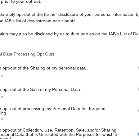
 prior to your opt-out.
rately opt-out of the further disclosure of your personal information by
he IAB’s list of downstream participants.
tion may also be disclosed by us to third parties on the IAB’s List of 
Descrizione tipo ricetta:
RR – RIPETIBILE
 that may further disclose it to other third parties.
10V IN 6MESI
 that this website/app uses one or more Google services and may gath
l Data Processing Opt Outs
Forma farmaceutica:
GAS
including but not limited to your visit or usage behaviour. You may click 
 to Google and its third-party tags to use your data for below specifi
a acuta e cronica. Trattamento in anestesia, in terapia
o opt-out of the Sharing of my personal data.
ogle consent section.
In
o opt-out of the Sale of my Personal Data.
In
to opt-out of processing my Personal Data for Targeted
ing.
In
o opt-out of Collection, Use, Retention, Sale, and/or Sharing
ersonal Data that Is Unrelated with the Purposes for which it
lected.