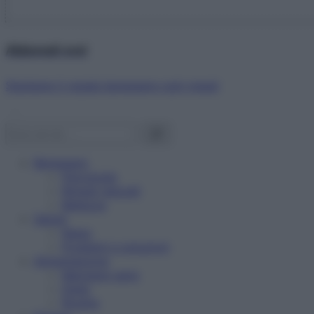
Abbonati ora!
Starbene ti regala benessere ogni mese!
Benessere
Psicologia
Rimedi naturali
Bellezza
Salute
News
Problemi e soluzioni
Alimentazione
Mangiare sano
Diete
Ricette