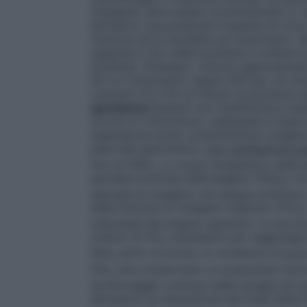
l’ossigeno deve essere somministrato in v
all’interno una pressione massima di circ
riduttore ed è rilevabile sul manometro. M
capacità in litri della bombola si ottiene 
bombola.
(Esempio: Calcolo approssimato
litri e il manometro segna 200 bar; ne ris
consumo di 2 litri al minuto la bombola s
spontanea
Pazienti con insufficienza res
tra 0,5 e 2 litri/minuto, adattabile in bas
respiratoria acuta: somministrare ossigeno 
base alla gasometria.
Con ventilazione ass
fino al 100%. Lo scopo terapeutico dell’os
parziale arteriosa dell’ossigeno (PaO
) no
2
saturata di ossigeno nel sangue arterioso
della frazione di ossigeno inspirato (FiO
2
individuali del singolo paziente. La racco
minimo di FiO
necessario per raggiungere 
2
PaO
entro la norma. In condizioni di gra
2
FiO
che comportano un potenziale rischio
2
monitoraggio continuo della terapia ed un
attraverso la misurazione dei livelli della