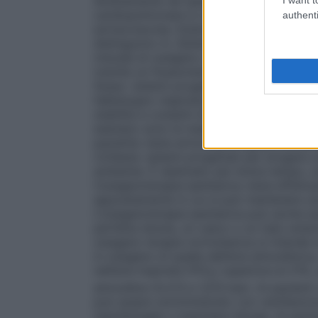
direttamente nel sangue attraverso un os
cardiopolmonare in cardiochirurgia ed in al
authenti
extracorporea. Esistono numerosi dispositi
distinguono in:
Sistemi a basso flusso:
è
i
miscela di ossigeno nell’aria inspirata, un
tramite un flussometro collegato ad una 
flusso:
sistemi progettati per fornire al p
fabbisogno respiratorio totale. Questi sis
stabilite e costanti di ossigeno che non ve
esempio sono le maschere di Venturi dove, s
paziente viene arricchita di quella conce
richiesta:
sistemi progettati per erogare o
ambiente. È destinato per breve tempo, s
l’ossigenoterapia iperbarica viene effett
appositamente in cui si può mantenere una
L’ossigenoterapia iperbarica può anche e
perfetta tenuta, un casco o un tubo endo
ossigeno terapia normobarica si intende 
in ossigeno di quella dell’aria atmosferic
nell’aria inspirata (FiO
) superiore al 21%,
2
atmosfera (0,213 e 1,013 bar). Ai pazienti 
può essere somministrato con ventilazio
nasofaringee o maschere idonee. Ai pazient