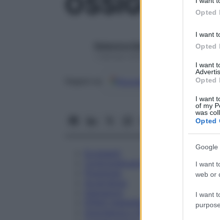
OSSIGENO C
I want t
in below Go
Opted 
I want t
Redazione Starbene
Opted 
1 Gennaio 2025 – Lettura 1 minuto
I want 
Advertis
Opted 
Google
Discover
Fon
Seguici su
I want t
of my P
was col
Opted 
Google 
Eccipienti
Controindicazioni
I want t
Posologia
web or d
Avvertenze
Interazioni
I want t
Effetti Indesiderati
purpose
Gravidanza e Allattamento