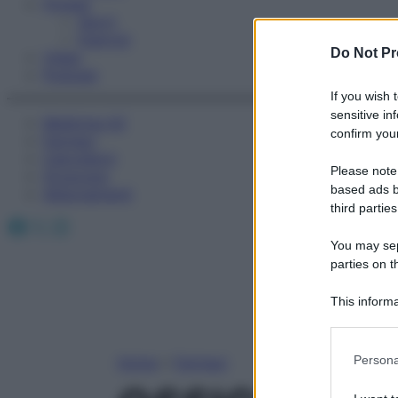
Fitness
Sport
Esercizi
Do Not Pr
Video
Podcast
If you wish 
sensitive in
Medicina AZ
confirm your
Farmaci
Calcolatori
Please note
Oroscopo
based ads b
Abbonamenti
third parties
Facebook
X
Instagram
You may sepa
parties on t
This informa
Participants
Please note
Persona
Home
»
Farmaci
information 
deny consent