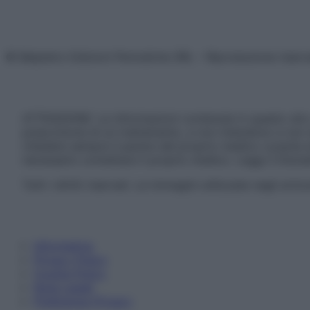
© Belpietro Edizioni Periodiche SRL – Riproduzione riser
ATTENZIONE: Le informazioni contenute in questo sito 
prescrizione di un trattamento, e non intendono e non 
chiedere sempre il parere del proprio medico curante e/o
necessario contattare il proprio medico. Leggi il Discl
Tutti i diritti riservati. Le immagini utilizzate negli ar
Informativa
Privacy Policy
Cookie Policy
Note Legali
Preferenze Privacy