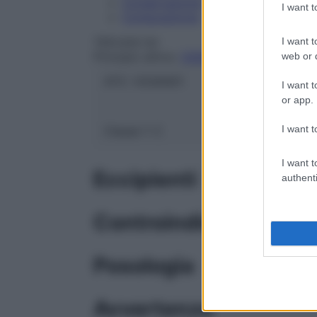
Conservazione
I want 
Composizione
I want t
TER.GAS Srl
Principio attivo:
OSSIGENO
web or d
ATC:
V03AN01
I want t
or app.
I want t
Classe 1:
C
I want t
Eccipienti
authenti
Controindicazioni
Posologia
Avvertenze