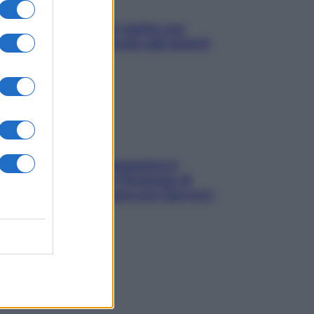
L’oroscopo food di Jupiter per
l’estate 2026 dedicato agli amanti
del cibo
La trappola della dopamina ti
segue in spiaggia? Strategie di
digital detox per staccare davvero