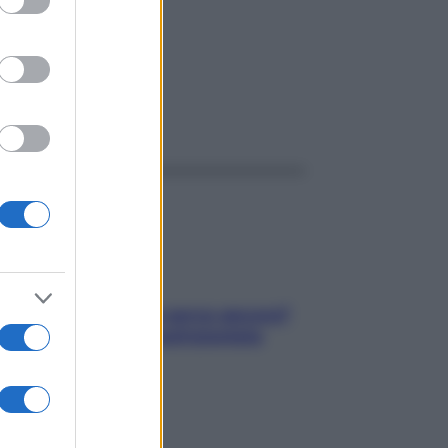
T VAL
ggi anche
Contare le calorie serve ancora?
La risposta della nutrizionista