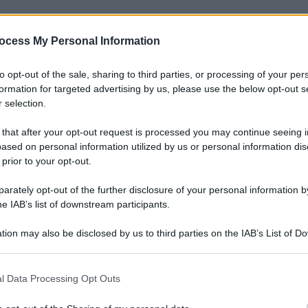
ocess My Personal Information
to opt-out of the sale, sharing to third parties, or processing of your per
formation for targeted advertising by us, please use the below opt-out s
 selection.
 that after your opt-out request is processed you may continue seeing i
ased on personal information utilized by us or personal information dis
 prior to your opt-out.
rately opt-out of the further disclosure of your personal information by
he IAB’s list of downstream participants.
tion may also be disclosed by us to third parties on the IAB’s List of 
 that may further disclose it to other third parties.
 that this website/app uses one or more Google services and may gath
l Data Processing Opt Outs
including but not limited to your visit or usage behaviour. You may click 
 to Google and its third-party tags to use your data for below specifi