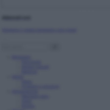
Abbonati ora!
Starbene ti regala benessere ogni mese!
Benessere
Psicologia
Rimedi naturali
Bellezza
Salute
News
Problemi e soluzioni
Alimentazione
Mangiare sano
Diete
Ricette