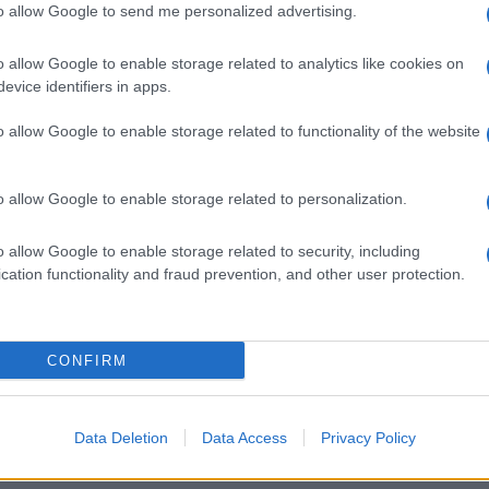
to allow Google to send me personalized advertising.
o allow Google to enable storage related to analytics like cookies on
evice identifiers in apps.
Descrizione tipo ricetta:
RR – RIPETIBILE
o allow Google to enable storage related to functionality of the website
10V IN 6MESI
o allow Google to enable storage related to personalization.
Forma farmaceutica:
GAS
o allow Google to enable storage related to security, including
cation functionality and fraud prevention, and other user protection.
CONFIRM
Data Deletion
Data Access
Privacy Policy