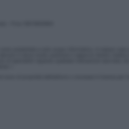
vata – P.Iva 13673600964
sono presentate a solo scopo informativo, in nessun caso p
devono in alcun modo sostituire il rapporto diretto medico-p
 di specialisti riguardo qualsiasi indicazione riportata. Se
aimer »
ticoli sono di proprietà dell’editore o concesse in licenza per 