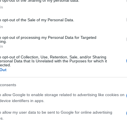
OMPR 200BAR 1L
o opt-out of the Sharing of my personal data.
ogle consent section.
In
o opt-out of the Sale of my Personal Data.
In
Le
to opt-out of processing my Personal Data for Targeted
ing.
In
ti preferite
o opt-out of Collection, Use, Retention, Sale, and/or Sharing
ersonal Data that Is Unrelated with the Purposes for which it
lected.
Out
consents
o allow Google to enable storage related to advertising like cookies on
evice identifiers in apps.
o allow my user data to be sent to Google for online advertising
s.