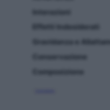
Interazioni
Effetti Indesiderati
Gravidanza e Allatta
Conservazione
Composizione
OSSIGENO