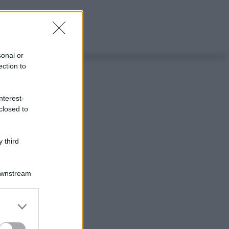
sonal or
ection to
nterest-
closed to
 third
Downstream
er and store
to grant or
ed purposes