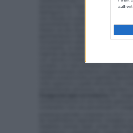
cardiopolmonare in cardiochirurgia ed in al
extracorporea. Esistono numerosi dispositi
authenti
distinguono in: •
Sistemi a basso flusso
E’
una miscela di ossigeno nell’aria inspirata
somministrato tramite un flussometro col
Sistemi ad alto flusso
Sistemi progettati p
garantendone il fabbisogno respiratorio to
concentrazioni stabilite e costanti di oss
circostante, un esempio sono le maschere di
inspirata dal paziente viene arricchita di
con valvola a richiesta
Sistemi progettati
contatto con l’aria ambiente. È destinato
Ossigenoterapia iperbarica
L’ossigenotera
camera pressurizzata progettata apposita
volte superiore a quella atmosferica. L’o
somministrata attraverso una maschera a 
Ossigenoterapia normobarica
Per ossige
somministrazione di una miscela gassosa pi
contenente cioè una percentuale in ossigen
pressione parziale compresa tra (0,21 e 1)
da insufficienza respiratoria, l’ossigeno
mediante cannule nasali, sonde nasofarin
respiratoria o anestetizzati, l’ossigeno de