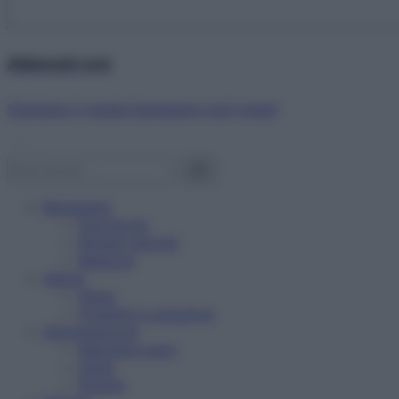
Abbonati ora!
Starbene ti regala benessere ogni mese!
Benessere
Psicologia
Rimedi naturali
Bellezza
Salute
News
Problemi e soluzioni
Alimentazione
Mangiare sano
Diete
Ricette