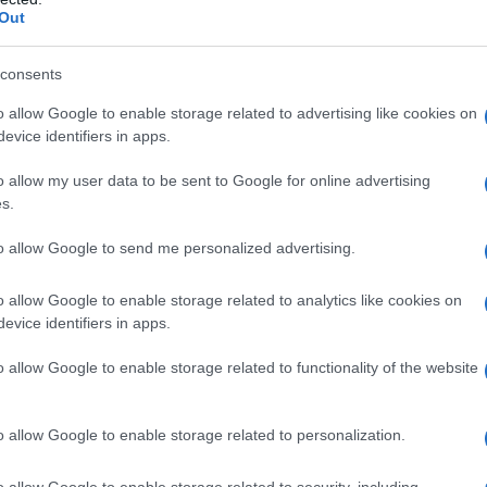
ontroindicazioni assolute. In condizioni iperbariche,
Out
i: • enfisema bolloso • asma evolutivo •
neumotorace • BPCO • polmonite da Pneumocysti
strofobia • gravidanza normoevolvente (primo
consents
oni delle alte vie respiratorie • ipertermia •
 ottico • tumori maligni • acidosi • somministrazione
o allow Google to enable storage related to advertising like cookies on
ubicina, bleomicina, steroidi, disulfiram, e di
evice identifiers in apps.
i, cis–platino, nicotina • infanti prematuri
o allow my user data to be sent to Google for online advertising
s.
to allow Google to send me personalized advertising.
 somministrato attraverso l’aria inalata,
dedicati (quali, per esempio, una cannula nasale o
o allow Google to enable storage related to analytics like cookies on
ziente viene effettuato indipendentemente dalla
evice identifiers in apps.
arecchi dosatori (flussometri). Con questi sistemi,
’aria inspirata, mentre il gas espirato e l’eventuale
o allow Google to enable storage related to functionality of the website
nspiratorio del paziente mescolandosi con l’aria
thing
). In anestesia è spesso utilizzato un sistema
ovamente il gas precedentemente espirato dal
o allow Google to enable storage related to personalization.
 L’ossigeno può anche essere somministrato
sigenatore, con un sistema di by–pass
o allow Google to enable storage related to security, including