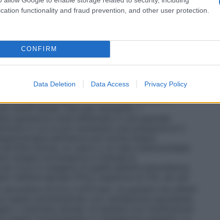
tri casi in cui è richiesta la circolazione
vi destinati alla somministrazione dell’ossigeno, e si
cation functionality and fraud prevention, and other user protection.
 il sistema più semplice per la somministrazione di
, un esempio è il sistema in cui l’ossigeno è
legato ad un catetere nasale o maschera facciale. •
er fornire al paziente una miscela di gas
CONFIRM
tale. Questi sistemi sono progettati per rilasciare
igeno che non vengono influenzate/diluite dall’aria
 Venturi dove, stabilito il flusso di ossigeno, l’aria
Data Deletion
Data Access
Privacy Policy
 quella concentrazione costante di ossigeno. •
Sistemi
 per erogare ossigeno al 100% senza entrare in
 per breve tempo, solo per necessità. •
pia iperbarica viene effettuata in una speciale
mente in cui si può mantenere una pressione di 3
ssigenoterapia iperbarica può anche essere
perfetta tenuta, un casco o un tubo endotracheale.
no terapia normobarica si intende la
ù ricca in ossigeno di quella dell’aria atmosferica,
o nell’aria ispirata (FiO
) superiore al 21%, ad una
2
 atmosfera (0,213 e 1,013 bar). Ai pazienti non affetti
 può essere somministrato con ventilazione spontanea
gee o maschere idonee. Ai pazienti con insufficienza
ve essere somministrato in ventilazione assistita. Le