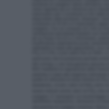
bombole di ossigeno hanno all’interno un
viene regolata da un riduttore ed è rileva
manometro per il contenuto in litri della 
disponibile nella bombola.
(Esempio: Cal
contenuto di 10 litri e il manometro segna
ossigeno. Con un consumo di 2 litri al mi
ventilazione spontanea
Pazienti con insuf
ad un flusso tra 0,5 e 2 litri/minuto, adat
insufficienza respiratoria acuta: somminist
adattabile in base alla gasometria.
Con ve
FiO
è il 21%, e può salire fino al 100%. L
2
assicurare che la pressione parziale arter
(60 mmHg) o che l’emoglobina saturata di 
90% mediante la regolazione della frazion
adattata in base alle esigenze individual
quella di utilizzare la dose minima di FiO
2
desiderato, ovvero valori di PaO
entro la
2
essere indicati anche valori di FiO
che co
2
ossigeno. E’ necessario un monitoraggio 
dell’effetto terapeutico, attraverso la misu
saturazione di ossigeno arterioso (SpO
)
2