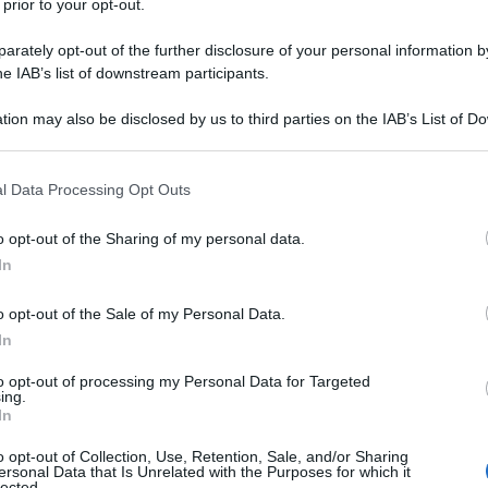
 prior to your opt-out.
rately opt-out of the further disclosure of your personal information by
he IAB’s list of downstream participants.
tion may also be disclosed by us to third parties on the IAB’s List of 
Descrizione tipo ricetta:
OSP – USO
 that may further disclose it to other third parties.
OSPEDALIERO
 that this website/app uses one or more Google services and may gath
l Data Processing Opt Outs
Forma farmaceutica:
GAS
including but not limited to your visit or usage behaviour. You may click 
 to Google and its third-party tags to use your data for below specifi
a acuta e cronica. Trattamento in anestesia, in terapia
o opt-out of the Sharing of my personal data.
ogle consent section.
In
o opt-out of the Sale of my Personal Data.
In
to opt-out of processing my Personal Data for Targeted
ing.
In
o opt-out of Collection, Use, Retention, Sale, and/or Sharing
ersonal Data that Is Unrelated with the Purposes for which it
lected.