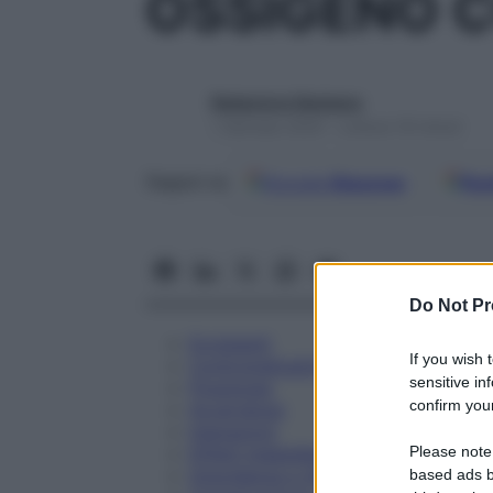
OSSIGENO 
Redazione Starbene
1 Gennaio 2025 – Lettura 18 minuti
Google
Discover
Fon
Seguici su
Do Not Pr
Eccipienti
If you wish 
Controindicazioni
sensitive in
Posologia
confirm your
Avvertenze
Interazioni
Please note
Effetti Indesiderati
Gravidanza e Allattamento
based ads b