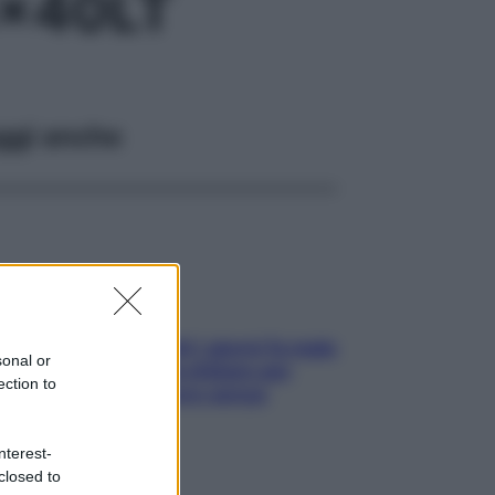
x40LT
ggi anche
Doccia, lavarsi tutti i giorni fa male
sonal or
alla pelle? I miti da sfatare per
ection to
proteggerla davvero senza
stressarla
nterest-
closed to