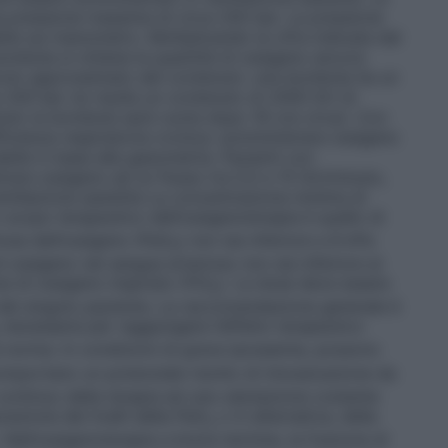
a pressione massima di circa 200 bar. La pressione
bile sul manometro. Moltiplicando la cifra indicata dal
bombola si ottiene la quantità di ossigeno ancora
colo approssimato del contenuto: una bombola ha un
 200 bar ne risulta un contenuto di 2000 litri di
nuto la bombola sarà vuota dopo 16 ore circa).
Con
ficienza respiratoria cronica: somministrare ossigeno
tabile in base alla gasometria. Pazienti con
rare ossigeno ad un flusso tra 0,5 e 15 litri/minuto,
ntilazione assistita
La concentrazione minima di
o scopo terapeutico dell’ossigenoterapia è quello di
iosa dell’ossigeno (PaO
) non sia inferiore a 8 kPa
2
ossigeno nel sangue arterioso non sia inferiore al
e di ossigeno inspirato (FiO
). La dose deve essere
2
i del singolo paziente. La raccomandazione generale è
necessaria per raggiungere l’effetto terapeutico
 norma. In condizioni di grave ipossemia, possono
mportano un potenziale rischio di intossicazione da
continuo della terapia ed una valutazione costante
razione dei livelli della PaO
o in alternativa, della
2
. Nell’ossigenoterapia a breve termine, la frazione di