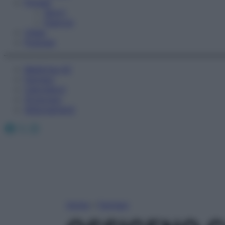
Fitness
Sport
Esercizi
Video
Podcast
Medicina AZ
Farmaci
Calcolatori
Oroscopo
Abbonamenti
Facebook
X
Instagram
Home
»
Farmaci