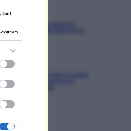
 third
Aria condizionata: usala così,
senza rischiare raffreddore & Co.
Downstream
er and store
to grant or
ed purposes
Mindfulness tra le vette: a Cortina
due giorni lontani da stress e
ansia da smartphone