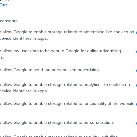
ontroindicazioni assolute. In condizioni iperbariche,
Out
i: • enfisema bolloso • asma evolutivo •
neumotorace • BPCO • polmonite da Pneumocysti
fobia • gravidanza normoevolvente (primo trimestre)
consents
e vie respiratorie • ipertermia • sferocitosi ereditaria
 acidosi • somministrazione concomitante di alcuni
o allow Google to enable storage related to advertising like cookies on
roidi, disulfiram, e di sostanze quali alcool,
evice identifiers in apps.
a • infanti prematuri
o allow my user data to be sent to Google for online advertising
s.
to allow Google to send me personalized advertising.
 somministrato attraverso l’aria inalata,
dedicati (quali, per esempio, una cannula nasale o
o allow Google to enable storage related to analytics like cookies on
ziente viene effettuato indipendentemente dalla
evice identifiers in apps.
arecchi dosatori (flussometri). Con questi sistemi,
’aria inspirata, mentre il gas espirato e l’eventuale
o allow Google to enable storage related to functionality of the website
nspiratorio del paziente mescolandosi con l’aria
thing
). In anestesia è spesso utilizzato un sistema
ovamente il gas precedentemente espirato dal
o allow Google to enable storage related to personalization.
 L’ossigeno può anche essere somministrato
sigenatore, con un sistema di by–pass
o allow Google to enable storage related to security, including