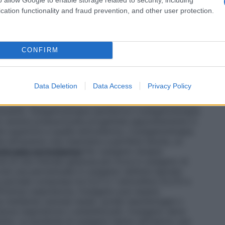
tri casi in cui è richiesta la circolazione
vi destinati alla somministrazione dell’ossigeno, e si
cation functionality and fraud prevention, and other user protection.
 sistema più semplice per la somministrazione di una
 esempio è il sistema in cui l’ossigeno è somministrato
atetere nasale o maschera facciale.
Sistemi ad alto
aziente una miscela di gas garantendone il fabbisogno
CONFIRM
ogettati per rilasciare concentrazioni stabilite e
uenzate/diluite dall’aria circostante, un esempio sono
usso di ossigeno, l’aria inspirata dal paziente viene
Data Deletion
Data Access
Privacy Policy
nte di ossigeno.
Sistemi con valvola a richiesta
l 100% senza entrare in contatto con l’aria ambiente.
cessità.
Ossigenoterapia iperbarica
L’ossigenoterapia
le camera pressurizzata progettata appositamente in
e superiore a quella atmosferica. L’ossigenoterapia
a attraverso una maschera a perfetta tenuta, un
terapia normobarica
Per ossigeno terapia
e di una miscela gassosa più ricca in ossigeno di
ioè una percentuale in ossigeno nell’aria ispirata
 parziale compresa tra 0,21 e 1 atmosfera (0,213 e
fficienza respiratoria, l’ossigeno può essere
a mediante cannule nasali, sonde nasofaringee o
enza respiratoria o anestetizzati, l’ossigeno deve
stita. Le bombole di ossigeno hanno all’interno una