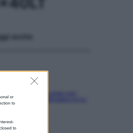
x40LT
ggi anche
Aria condizionata: usala così,
sonal or
senza rischiare raffreddore & Co.
ection to
nterest-
closed to