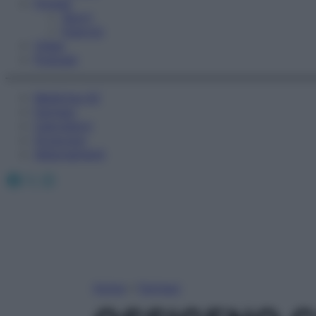
Fitness
Sport
Esercizi
Video
Podcast
Medicina AZ
Farmaci
Calcolatori
Oroscopo
Abbonamenti
Facebook
X
Instagram
Home
»
Farmaci