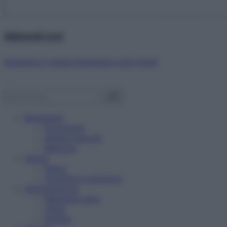
Abbonati ora!
Starbene ti regala benessere ogni mese!
Benessere
Psicologia
Rimedi naturali
Bellezza
Salute
News
Problemi e soluzioni
Alimentazione
Mangiare sano
Diete
Ricette