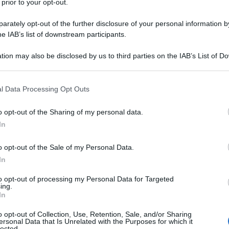
 prior to your opt-out.
rately opt-out of the further disclosure of your personal information by
he IAB’s list of downstream participants.
tion may also be disclosed by us to third parties on the IAB’s List of 
Descrizione tipo ricetta:
OSP – USO
 that may further disclose it to other third parties.
OSPEDALIERO
 that this website/app uses one or more Google services and may gath
l Data Processing Opt Outs
Forma farmaceutica:
GAS
including but not limited to your visit or usage behaviour. You may click 
 to Google and its third-party tags to use your data for below specifi
a acuta e cronica. Trattamento in anestesia, in terapia
o opt-out of the Sharing of my personal data.
ogle consent section.
In
o opt-out of the Sale of my Personal Data.
In
to opt-out of processing my Personal Data for Targeted
ing.
In
o opt-out of Collection, Use, Retention, Sale, and/or Sharing
ersonal Data that Is Unrelated with the Purposes for which it
lected.