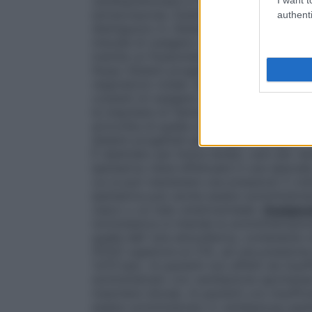
cardiopolmonare in cardiochirurgia ed in al
extracorporea. Esistono numerosi dispositi
authenti
distinguono in:
Sistemi a basso flusso
È il
miscela di ossigeno nell’aria inspirata, un
tramite un flussometro collegato ad un c
flusso
Sistemi progettati per fornire al p
respiratorio totale. Questi sistemi sono pr
costanti di ossigeno che non vengono infl
le maschere di Venturi dove, stabilito il fl
arricchita di quella concentrazione costa
Sistemi progettati per erogare ossigeno a
È destinato per breve tempo, solo per ne
iperbarica viene effettuata in una specia
cui si può mantenere una pressione 3 volt
iperbarica può anche essere somministrat
casco o un tubo endotracheale.
Ossigeno
normobarica si intende la somministrazion
quella dell’ aria atmosferica, contenente c
(FiO2) superiore al 21%, ad una pressione
1,013 bar). Ai pazienti non affetti da insu
somministrato con ventilazione spontane
maschere idonee. Ai pazienti con insuffici
essere somministrato in ventilazione assi