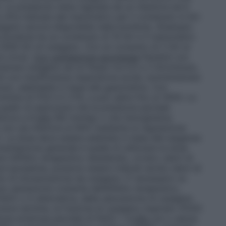
 La pressione viene regolata da un riduttore ed è
cifra indicata dal manometro per il contenuto in litri
ssigeno ancora disponibile nella bombola.
(Esempio:
 bombola ha un contenuto di 10 litri e il manometro
000 litri di ossigeno. Con un consumo di 2 litri al
 circa).
Con ventilazione spontanea
Pazienti con
strare ossigeno ad un flusso tra 0,5 e 2 litri/minuto,
ti con insufficienza respiratoria acuta: somministrare
nuto, adattabile in base alla gasometria.
Con
nima di FiO2 è il 21%, e può salire fino al 100%. Lo
uello di assicurare che la pressione parziale
eriore a 8
kPa
(60 mmHg) o che l’emoglobina
 non sia inferiore al 90% mediante la regolazione
). La dose deve essere adattata in base alle esigenze
mandazione generale è quella di utilizzare la dose
 l’effetto terapeutico desiderato, ovvero valori di
ve ipossemia, possono essere indicati anche valori di
o di intossicazione da ossigeno. È necessario un
a valutazione costante dell’effetto terapeutico,
 PaO2 o in alternativa, della saturazione di ossigeno
reve termine, la frazione di ossigeno inspirato (FiO2)
one arteriosa parziale di PaO2 > 8
kPa
con o senza