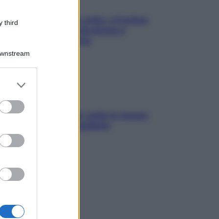
Mindfulness tra le vette: a Cortina
 third
due giorni lontani da stress e
ansia da smartphone
Downstream
er and store
to grant or
ed purposes
SOS pelle irritabile: tutte le mosse
per riportarla in equilibrio