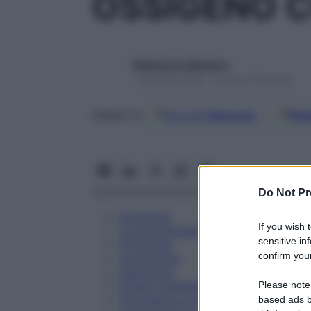
OSSIGENO 
Redazione Starbene
1 Gennaio 2025 – Lettura 18 minuti
Google
Discover
Fon
Seguici su
Do Not Pr
Eccipienti
If you wish 
Controindicazioni
sensitive in
Posologia
confirm your
Avvertenze
Interazioni
Please note
Effetti Indesiderati
Gravidanza e Allattamento
based ads b