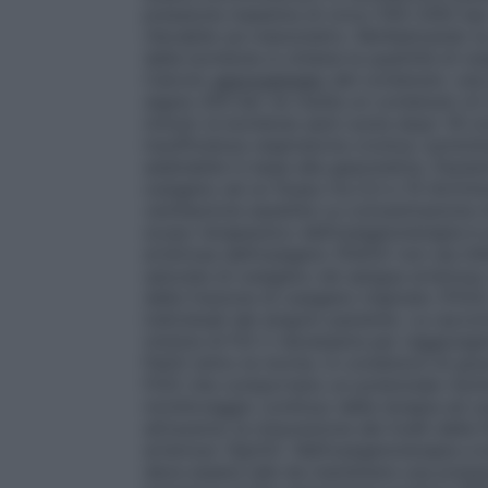
pressione massima di circa (150–200) bar.
rilevabile sul manometro. Moltiplicando la 
della bombola si ottiene la quantità di o
Calcolo
approssimato
del contenuto: una
segna 200 bar ne risulta un contenuto di 2
minuto la bombola sarà vuota dopo 16 ore
insufficienza respiratoria cronica: sommini
adattabile in base alla gasometria. Pazien
ossigeno ad un flusso tra 0,5 e 15 litri/mi
ventilazione assistita
La concentrazione mi
scopo terapeutico dell’ossigenoterapia è q
arteriosa dell’ossigeno (PaO2) non sia inf
saturata di ossigeno nel sangue arterioso
della frazione di ossigeno inspirato (FiO2
individuali del singolo paziente. La racco
minima di FiO 2 necessaria per raggiungere
PaO2 entro la norma. In condizioni di gra
FiO2 che comportano un potenziale rischi
monitoraggio continuo della terapia ed un
attraverso la misurazione dei livelli della
arterioso (SpO2). Nell’ossigenoterapia a b
deve essere tale da mantenere una pressi