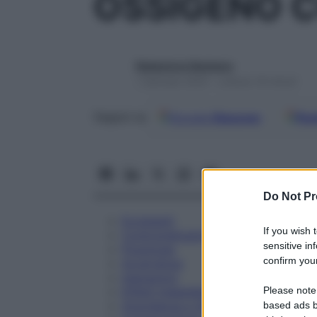
OSSIGENO 
Redazione Starbene
1 Gennaio 2025 – Lettura 18 minuti
Google
Discover
Fon
Seguici su
Do Not Pr
Eccipienti
If you wish 
Controindicazioni
sensitive in
Posologia
confirm your
Avvertenze
Interazioni
Please note
Effetti Indesiderati
Gravidanza e Allattamento
based ads b