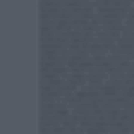
pressione massima di circa 150–200 bar. L
rilevabile sul manometro. Moltiplicando la 
della bombola si ottiene la quantità di o
Calcolo approssimato del contenuto: una 
segna
200 bar ne risulta un contenuto di 2
minuto la bombola sarà vuota dopo 16 ore
insufficienza respiratoria cronica: sommini
adattabile in base alla gasometria. Pazien
ossigeno ad un flusso tra 0,5 e 15 litri/mi
ventilazione assistita
Il valore minimo di F
terapeutico dell’ossigenoterapia è quello 
dell’ossigeno (PaO2) non sia inferiore a 
ossigeno nel sangue arterioso non sia inf
di ossigeno inspirato (FiO2). La dose deve
singolo paziente. La raccomandazione gene
necessario per raggiungere l’effetto tera
norma. In condizioni di grave ipossiemia,
comportano un potenziale rischio di into
monitoraggio continuo della terapia ed un
attraverso la misurazione dei livelli della
arterioso (SpO2). Nell’ossigenoterapia a b
deve essere tale da mantenere un livello 