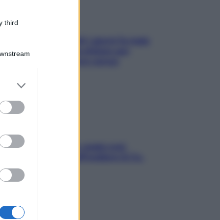
 third
Doccia, lavarsi tutti i giorni fa male
alla pelle? I miti da sfatare per
Downstream
proteggerla davvero senza
stressarla
er and store
to grant or
ed purposes
Aria condizionata: usala così,
senza rischiare raffreddore & Co.