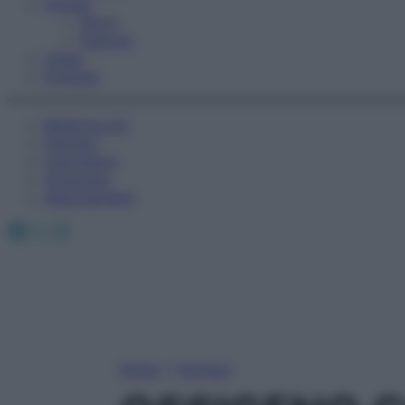
Fitness
Sport
Esercizi
Video
Podcast
Medicina AZ
Farmaci
Calcolatori
Oroscopo
Abbonamenti
Facebook
X
Instagram
Home
»
Farmaci