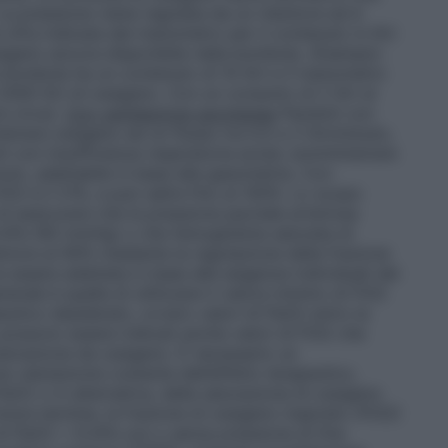
a pressione viene regolata da un riduttore ed è
cifra indicata dal manometro per il contenuto in litri
ssigeno ancora disponibile nella bombola.
(Esempio:
bombola ha un contenuto di 10 litri e il manometro
000 litri di ossigeno. Con un consumo di 2 litri al
 circa).
Con ventilazione spontanea
Pazienti con
strare ossigeno ad un flusso tra 0,5 e 2 litri/minuto,
ti con insufficienza respiratoria acuta: somministrare
nuto, adattabile in base alla gasometria.
Con
iO2 è il 21%, e può salire fino al 100%. Lo scopo
di assicurare che la pressione parziale arteriosa
8 kPa (60 mmHg) o che l’emoglobina saturata di
eriore al 90% mediante la regolazione della frazione
 essere adattata in base alle esigenze individuali del
rale è quella di utilizzare il valore minimo di FiO2
peutico desiderato, ovvero valori di PaO2 entro la
 possono essere indicati anche valori di FiO2 che
ssicazione da ossigeno. È necessario un
a valutazione costante dell’effetto terapeutico,
 PaO2 o in alternativa, della saturazione di ossigeno
reve termine, la frazione di ossigeno inspirato (FiO2)
di PaO2 > 8 kPa con o senza pressione di fine