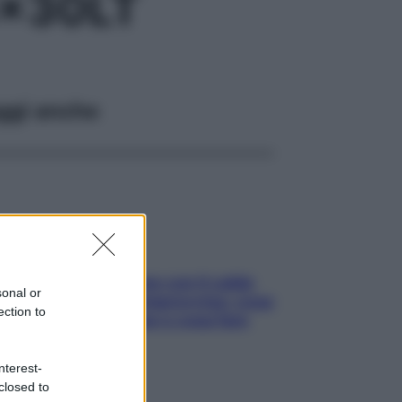
x30LT
ggi anche
Perché la pressione con il caldo
sonal or
scende e sale all’improvviso: cosa
ection to
succede alle donne e cosa fare
subito
nterest-
closed to