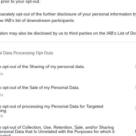
 prior to your opt-out.
rately opt-out of the further disclosure of your personal information by
he IAB’s list of downstream participants.
tion may also be disclosed by us to third parties on the IAB’s List of 
Descrizione tipo ricetta:
OSP – USO
 that may further disclose it to other third parties.
OSPEDALIERO
 that this website/app uses one or more Google services and may gath
l Data Processing Opt Outs
Forma farmaceutica:
GAS
including but not limited to your visit or usage behaviour. You may click 
 to Google and its third-party tags to use your data for below specifi
a acuta e cronica. Trattamento in anestesia, in terapia
o opt-out of the Sharing of my personal data.
ogle consent section.
In
o opt-out of the Sale of my Personal Data.
In
to opt-out of processing my Personal Data for Targeted
ing.
In
o opt-out of Collection, Use, Retention, Sale, and/or Sharing
ersonal Data that Is Unrelated with the Purposes for which it
lected.