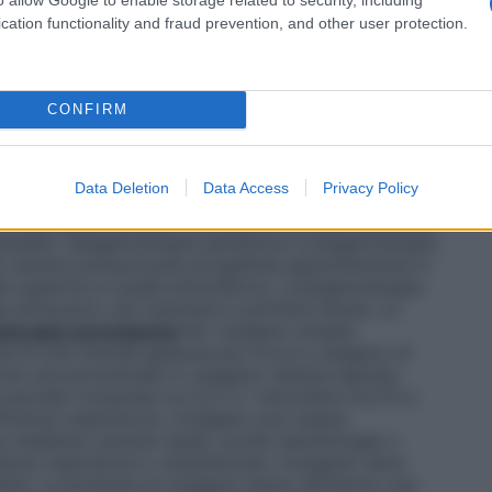
tri casi in cui è richiesta la circolazione
vi destinati alla somministrazione dell’ossigeno, e si
cation functionality and fraud prevention, and other user protection.
 sistema più semplice per la somministrazione di una
 esempio è il sistema in cui l’ossigeno è somministrato
cannula nasale o maschera facciale.
Sistemi ad alto
aziente una miscela di gas garantendone il fabbisogno
CONFIRM
ogettati per rilasciare concentrazioni stabilite e
uenzate/diluite dall’aria circostante, un esempio sono
usso di ossigeno, l’aria inspirata dal paziente viene
Data Deletion
Data Access
Privacy Policy
nte di ossigeno.
Sistemi con valvola a richiesta
l 100% senza entrare in contatto con l’aria ambiente.
cessità.
Ossigenoterapia iperbarica
L’ossigenoterapia
le camera pressurizzata progettata appositamente in
e superiore a quella atmosferica. L’ossigenoterapia
a attraverso una maschera a perfetta tenuta, un
terapia normobarica
Per ossigeno terapia
e di una miscela gassosa più ricca in ossigeno di
ioè una percentuale in ossigeno nell’aria ispirata
 parziale compresa tra 0,21 e 1 atmosfera (0,213 e
fficienza respiratoria, l’ossigeno può essere
a mediante cannule nasali, sonde nasofaringee o
enza respiratoria o anestetizzati, l’ossigeno deve
stita. Le bombole di ossigeno hanno all’interno una