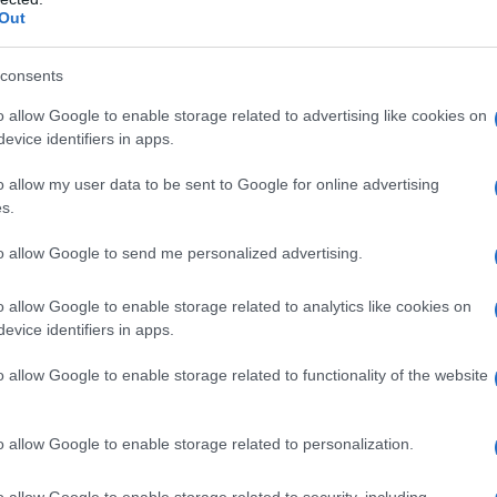
ontroindicazioni assolute. In condizioni iperbariche,
Out
i: • enfisema bolloso • asma evolutiva •
neumotorace • BPCO • polmonite da Pneumocystis
fobia • gravidanza normoevolvente (primo trimestre)
consents
e vie respiratorie • ipertermia • sferocitosi ereditaria
 acidosi • somministrazione concomitante di alcuni
o allow Google to enable storage related to advertising like cookies on
leomicina, daunorubicina, steroidi, disulfiram, e di
evice identifiers in apps.
i, cis– platino, nicotina • infanti prematuri
o allow my user data to be sent to Google for online advertising
s.
to allow Google to send me personalized advertising.
 somministrato attraverso l’aria inalata,
dedicati (quali, per esempio, una cannula nasale o
o allow Google to enable storage related to analytics like cookies on
ziente viene effettuato indipendentemente dalla
evice identifiers in apps.
arecchi dosatori (flussometri). Con questi sistemi,
’aria inspirata, mentre il gas espirato e l’eventuale
o allow Google to enable storage related to functionality of the website
nspiratorio del paziente mescolandosi con l’aria
thing
). In anestesia è spesso utilizzato un sistema
ovamente il gas precedentemente espirato dal
o allow Google to enable storage related to personalization.
 L’ossigeno può anche essere somministrato
sigenatore, con un sistema di by–pass
o allow Google to enable storage related to security, including