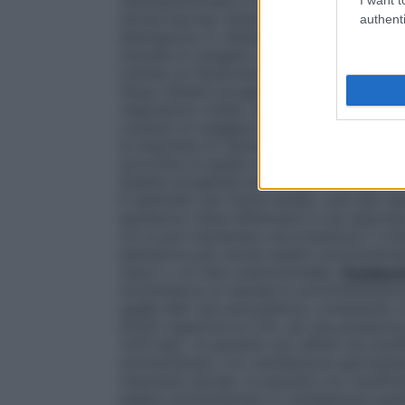
cardiopolmonare in cardiochirurgia ed in al
extracorporea. Esistono numerosi dispositi
authenti
distinguono in:
Sistemi a basso flusso
È il
miscela di ossigeno nell’aria inspirata, un
tramite un flussometro collegato ad una 
flusso
Sistemi progettati per fornire al p
respiratorio totale. Questi sistemi sono pr
costanti di ossigeno che non vengono infl
le maschere di Venturi dove, stabilito il fl
arricchita di quella concentrazione costa
Sistemi progettati per erogare ossigeno a
È destinato per breve tempo, solo per ne
iperbarica viene effettuata in una specia
cui si può mantenere una pressione 3 volt
iperbarica può anche essere somministrat
casco o un tubo endotracheale.
Ossigeno
normobarica si intende la somministrazion
quella dell’ aria atmosferica, contenente c
(FiO2) superiore al 21%, ad una pressione
1,013 bar). Ai pazienti non affetti da insu
somministrato con ventilazione spontane
maschere idonee. Ai pazienti con insuffici
essere somministrato in ventilazione assi