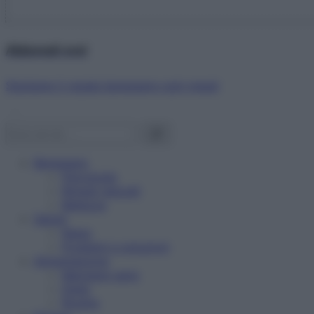
Abbonati ora!
Starbene ti regala benessere ogni mese!
Benessere
Psicologia
Rimedi naturali
Bellezza
Salute
News
Problemi e soluzioni
Alimentazione
Mangiare sano
Diete
Ricette