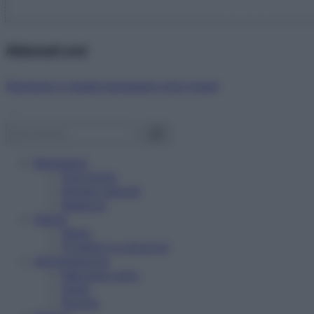
Abbonati ora!
Starbene ti regala benessere ogni mese!
Benessere
Psicologia
Rimedi naturali
Bellezza
Salute
News
Problemi e soluzioni
Alimentazione
Mangiare sano
Diete
Ricette