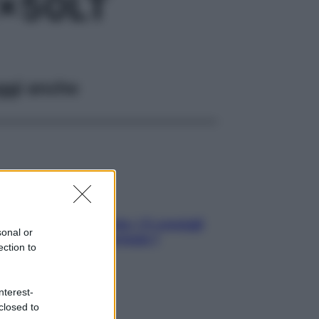
x50LT
ggi anche
Sicurezza al volante: i 5 consigli
sonal or
dell’ex pilota di Formula 1
ection to
nterest-
closed to