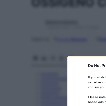
OSSIGENO 
Redazione Starbene
1 Gennaio 2025 – Lettura 17 minuti
Google
Discover
Fon
Seguici su
Do Not Pr
Eccipienti
If you wish 
Controindicazioni
sensitive in
Posologia
confirm your
Avvertenze
Interazioni
Please note
Effetti Indesiderati
Gravidanza e Allattamento
based ads b