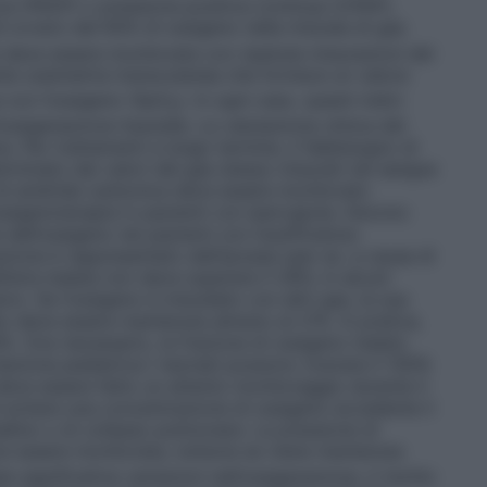
iva (PEEP) o pressione positiva continua (CPAP),
6 ovvero del 60% di ossigeno nella miscela di gas
e deve essere monitorata con ripetute misurazioni del
te ossimetria transcutanea che fornisce un valore
 con l’ossigeno (SpO
). In ogni caso, questi indici
2
ossigenazione tissutale. La valutazione clinica del
. Per trattamenti a lungo termine, il fabbisogno di
minato dai valori del gas stesso misurati nel sangue
 di anidride carbonica deve essere monitorato
ossigenoterapia in pazienti con ipercapnia. Devono
e dell’ossigeno nei pazienti con insufficienza
razione è rappresentato dall’ipossia (per es. a causa di
aria inalata non deve superare il 28%; in alcuni
vo. Se l’ossigeno è miscelato con altri gas, la sua
to deve essere mantenuta almeno al 21%. In pratica,
%. Ove necessario, la frazione di ossigeno inalato
azione pediatrica
I neonati possono ricevere il 100%
eve essere fatto un attento monitoraggio durante il
evitare una concentrazione di ossigeno eccedente il
tallino o di collasso polmonare. La pressione di
ve essere monitorata, tuttavia se viene mantenuta
significative variazioni nell’ossigenazione, il rischio