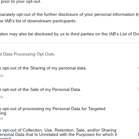
 prior to your opt-out.
rately opt-out of the further disclosure of your personal information by
he IAB’s list of downstream participants.
tion may also be disclosed by us to third parties on the IAB’s List of 
Descrizione tipo ricetta:
OSP – USO
 that may further disclose it to other third parties.
OSPEDALIERO
 that this website/app uses one or more Google services and may gath
l Data Processing Opt Outs
Forma farmaceutica:
GAS
including but not limited to your visit or usage behaviour. You may click 
 to Google and its third-party tags to use your data for below specifi
utte le età
: – per il trattamento dell’insufficienza
o opt-out of the Sharing of my personal data.
ogle consent section.
tamento in anestesia, in terapia intensiva, in camera
In
o opt-out of the Sale of my Personal Data.
In
to opt-out of processing my Personal Data for Targeted
ing.
In
o opt-out of Collection, Use, Retention, Sale, and/or Sharing
ersonal Data that Is Unrelated with the Purposes for which it
lected.