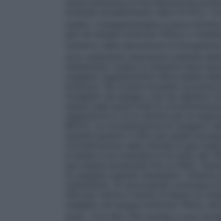
senza pressione di fine espirazione posit
evitando possibilmente valori di FiO
> 0,
2
inalato. L’ossigenoterapia a breve termin
gas nel sangue arterioso (PaO
) o median
2
numerico della saturazione di emoglobina
sono solamente misurazioni indirette dell’
trattamento riveste la massima importanza
ossigeno supplementare deve essere deter
arterioso. Per evitare eccessivi accumuli
l’ossigeno nel sangue, così da regolare l’
essere usati bassi livelli di concentrazion
respiratoria in cui lo stimolo per la respi
BPCO). La concentrazione di ossigeno nell’
pazienti persino il 24% può essere eccessi
concentrazione nella miscela di gas inala
si tende a non scendere al di sotto del 30
può essere aumentata fino al 100%.
Popol
di ossigeno quando necessario. Tuttavia d
trattamento. Si raccomanda comunque di 
40% per ridurre il rischio di danno al cris
ossigeno nel sangue arterioso (PaO
) de
2
sotto i 13,3 kPa (100 mmHg) e sono evitate 