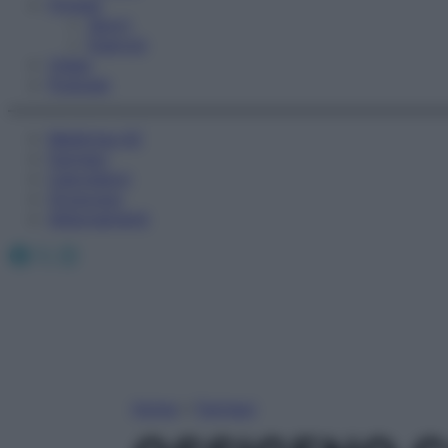
Fitness
Sport
Esercizi
Video
Podcast
Medicina AZ
Farmaci
Calcolatori
Oroscopo
Abbonamenti
Facebook
X
Instagram
Home
»
Farmaci