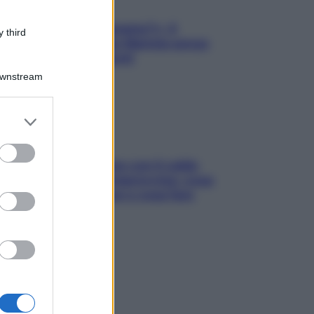
«Oggi che se magnamo?»: 4
 third
ricette facili di Max Mariola senza
pesare gli ingredienti
Downstream
er and store
to grant or
ed purposes
Perché la pressione con il caldo
scende e sale all’improvviso: cosa
succede alle donne e cosa fare
subito