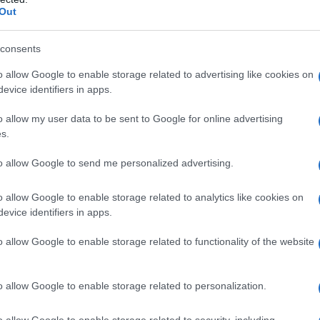
Out
ontroindicazioni assolute. In condizioni iperbariche,
i: • enfisema bolloso • asma evolutiva •
neumotorace • BPCO • polmonite da Pneumocystis
consents
strofobia • gravidanza normoevolvente (primo
oni delle alte vie respiratorie • ipertermia •
o allow Google to enable storage related to advertising like cookies on
 ottico • tumori maligni • acidosi • somministrazione
evice identifiers in apps.
rubicina, adriamicina, bleomicina, daunorubicina,
cool, idrocarburi aromatici, cis-platino, nicotina •
o allow my user data to be sent to Google for online advertising
s.
to allow Google to send me personalized advertising.
o allow Google to enable storage related to analytics like cookies on
Per ossigeno terapia normobarica si intende la
evice identifiers in apps.
ù ricca in ossigeno di quella dell’aria atmosferica,
o nell’aria ispirata (FiO
) superiore al 21%, ad una
2
o allow Google to enable storage related to functionality of the website
tmosfera (0,213 e 1,013 bar). Ai pazienti non affetti
 può essere somministrato con ventilazione spontanea
gee o maschere idonee. Ai pazienti con insufficienza
o allow Google to enable storage related to personalization.
ve essere somministrato in ventilazione assistita. Le
a pressione massima di circa 150-200 bar. La
o allow Google to enable storage related to security, including