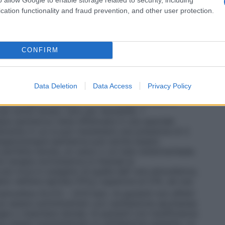
tri casi in cui è richiesta la circolazione
vi destinati alla somministrazione dell’ossigeno, e si
cation functionality and fraud prevention, and other user protection.
 il sistema più semplice per la somministrazione di
, un esempio è il sistema in cui l’ossigeno è
legato ad un catetere nasale o maschera facciale. •
per fornire al paziente una miscela di gas
CONFIRM
tale. Questi sistemi sono progettati per rilasciare
igeno che non vengono influenzate/diluite dall’aria
 Venturi dove, stabilito il flusso di ossigeno, l’aria
Data Deletion
Data Access
Privacy Policy
 quella concentrazione costante di ossigeno. • Sistemi
i per erogare ossigeno al 100% senza entrare in
 per breve tempo, solo per necessità. •
pia iperbarica viene effettuata in una speciale
mente in cui si può mantenere una pressione di 3
ssigenoterapia iperbarica può anche essere
perfetta tenuta, un casco o un tubo endotracheale.
 terapia normobarica si intende la
ù ricca in ossigeno di quella dell’ aria atmosferica,
o nell’aria ispirata (FiO
) superiore al 21%, ad una
2
tmosfera (0,213 – 1,013 bar). Ai pazienti non affetti
 può essere somministrato con ventilazione spontanea
gee o maschere idonee. Ai pazienti con insufficienza
ve essere somministrato in ventilazione assistita. Le