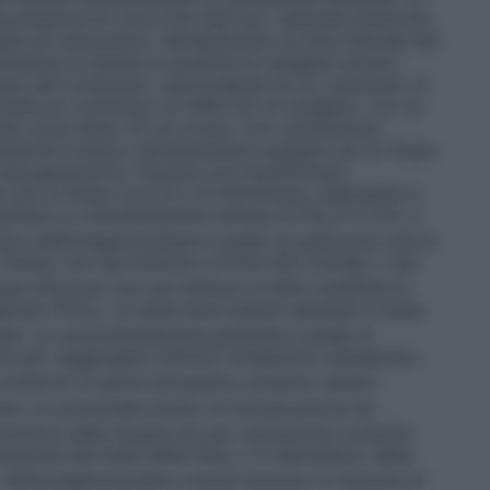
 pressione di circa 124–200 bar. L’elevata pressione
bile sul manometro. Moltiplicando la cifra indicata dal
bombola si ottiene la quantità di ossigeno ancora
colo del contenuto: una bombola ha un contenuto di
isulta un contenuto di 2000 litri di ossigeno: con un
arà vuota dopo 16 ore circa). Con ventilazione
iratoria cronica: somministrare ossigeno ad un flusso
e alla gasometria. Pazienti con insufficienza
ad un flusso tra 0,5 e 15 litri/minuto, adattabile in
sistita La concentrazione minima di FiO
è il 21%, e
2
ico dell’ossigenoterapia è quello di assicurare che la
o (PaO
) non sia inferiore a 8 KPa (60 mmHg) o che
2
gue arterioso non sia inferiore al 90% mediante la
pirato (FiO
). La dose deve essere adattata in base
2
iente. La raccomandazione generale è quella di
a per raggiungere l’effetto terapeutico desiderato,
condizioni di grave ipossemia, possono essere
o un potenziale rischio di intossicazione da
ontinuo della terapia ed una valutazione costante
razione dei livelli della PaO
o in alternativa, della
2
. Nell’ossigenoterapia a breve termine, la frazione di