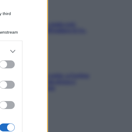
 third
Aria condizionata: usala così,
senza rischiare raffreddore & Co.
Downstream
er and store
to grant or
ed purposes
Mindfulness tra le vette: a Cortina
due giorni lontani da stress e
ansia da smartphone