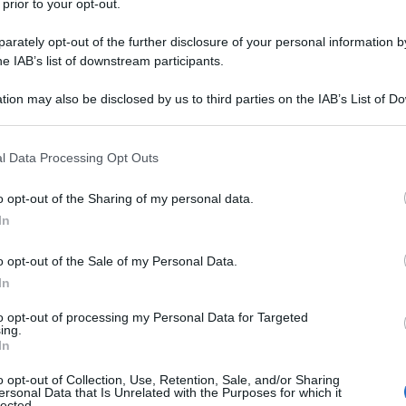
 prior to your opt-out.
rately opt-out of the further disclosure of your personal information by
he IAB’s list of downstream participants.
tion may also be disclosed by us to third parties on the IAB’s List of 
Descrizione tipo ricetta:
OSP – USO
 that may further disclose it to other third parties.
OSPEDALIERO
 that this website/app uses one or more Google services and may gath
l Data Processing Opt Outs
Forma farmaceutica:
GAS
including but not limited to your visit or usage behaviour. You may click 
 to Google and its third-party tags to use your data for below specifi
a acuta e cronica. Trattamento in anestesia, in terapia
o opt-out of the Sharing of my personal data.
ogle consent section.
In
o opt-out of the Sale of my Personal Data.
In
to opt-out of processing my Personal Data for Targeted
ing.
In
o opt-out of Collection, Use, Retention, Sale, and/or Sharing
ersonal Data that Is Unrelated with the Purposes for which it
lected.