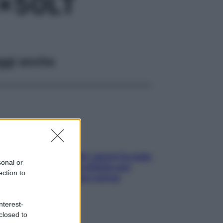
x50LT
ggi anche
Doccia, lavarsi tutti i giorni fa male
sonal or
alla pelle? I miti da sfatare per
ection to
proteggerla davvero senza
stressarla
nterest-
closed to