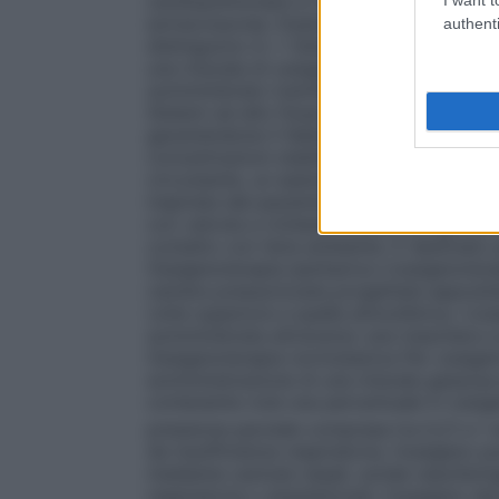
cardiopolmonare in cardiochirurgia ed in al
extracorporea. Esistono numerosi dispositi
authenti
distinguono in: • Sistemi a basso flusso È
una miscela di ossigeno nell’aria inspirata
somministrato tramite un flussometro col
Sistemi ad alto flusso Sistemi progettati 
garantendone il fabbisogno respiratorio to
concentrazioni stabilite e costanti di oss
circostante, un esempio sono le maschere di
inspirata dal paziente viene arricchita di
con valvola a richiesta Sistemi progettat
contatto con l’aria ambiente. È destinato
Ossigenoterapia iperbarica L’ossigenotera
camera pressurizzata progettata apposita
volte superiore a quella atmosferica. L’o
somministrata attraverso una maschera a 
Ossigenoterapia normobarica Per ossigeno
somministrazione di una miscela gassosa pi
contenente cioè una percentuale in ossigen
pressione parziale compresa tra 0,21 e 1 a
da insufficienza respiratoria, l’ossigeno
mediante cannule nasali, sonde nasofarin
respiratoria o anestetizzati, l’ossigeno de