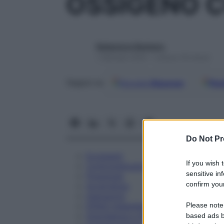
OSSIGENO 
Redazione Starbene
1 Gennaio 2025 – Lettura 18 minuti
Google
Discover
Fon
Seguici su
Do Not Pr
Eccipienti
If you wish 
Controindicazioni
sensitive in
Posologia
confirm your
Avvertenze
Interazioni
Please note
Effetti Indesiderati
Gravidanza e Allattamento
based ads b