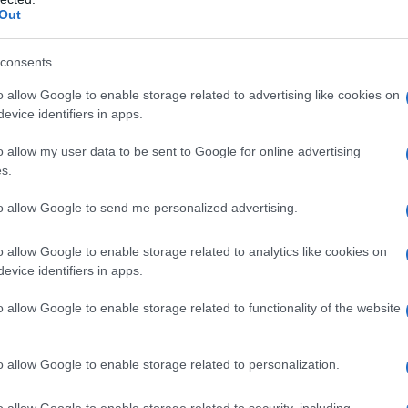
ontroindicazioni assolute. In condizioni iperbariche,
Out
i: • enfisema bolloso • asma evolutivo •
neumotorace • BPCO • polmonite da Pneumocystic
strofobia • gravidanza normoevolvente (primo
consents
oni delle alte vie respiratorie • ipertermia •
 ottico • tumori maligni • acidosi • somministrazione
o allow Google to enable storage related to advertising like cookies on
ubicina, bleomicina, steroidi, disulfiram, e di
evice identifiers in apps.
i, cisplatino, nicotina • infanti prematuri
o allow my user data to be sent to Google for online advertising
s.
to allow Google to send me personalized advertising.
 somministrato attraverso l’aria inalata,
dedicati (quali, per esempio, un catetere nasale o
o allow Google to enable storage related to analytics like cookies on
ziente viene effettuato indipendentemente dalla
evice identifiers in apps.
arecchi dosatori (flussometri). Con questi sistemi,
’aria inspirata, mentre il gas espirato e l’eventuale
o allow Google to enable storage related to functionality of the website
nspiratorio del paziente mescolandosi con l’aria
hing). In anestesia è spesso utilizzato un sistema
ovamente il gas precedentemente espirato dal
o allow Google to enable storage related to personalization.
 L’ossigeno può anche essere somministrato
sigenatore, con un sistema di by–pass
o allow Google to enable storage related to security, including