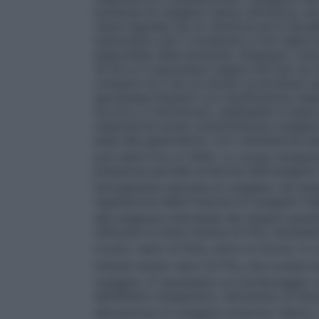
bombole di ossigeno hanno all’interno una
viene regolata da un riduttore ed è rileva
manometro per il contenuto in litri della 
disponibile nella bombola. (Esempio: Cal
10 litri e il manometro segna 200 bar ne r
consumo di 2 litri al minuto la bombola s
spontanea Pazienti con insufficienza resp
tra 0,5 e 2 litri/minuto, adattabile in bas
respiratoria acuta: somministrare ossigeno 
base alla gasometria. Con ventilazione as
può salire fino al 100%. Lo scopo terapeut
pressione parziale arteriosa dell’ossigen
l’emoglobina saturata di ossigeno nel san
regolazione della frazione di ossigeno ins
alle esigenze individuali del singolo paz
utilizzare la dose minima di FiO
necessari
2
ovvero valori di PaO
entro la norma. In 
2
indicati anche valori di FiO
che comportan
2
ossigeno. È necessario un monitoraggio c
dell’effetto terapeutico, attraverso la misu
saturazione di ossigeno arterioso (SpO
)
2