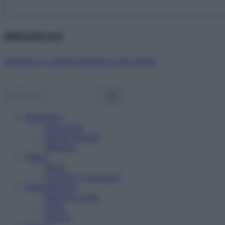
Abbonati ora!
Starbene ti regala benessere ogni mese!
Benessere
Psicologia
Rimedi naturali
Bellezza
Salute
News
Problemi e soluzioni
Alimentazione
Mangiare sano
Diete
Ricette