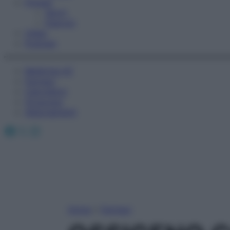
Fitness
Sport
Esercizi
Video
Podcast
Medicina AZ
Farmaci
Calcolatori
Oroscopo
Abbonamenti
Facebook
X
Instagram
Home
»
Farmaci