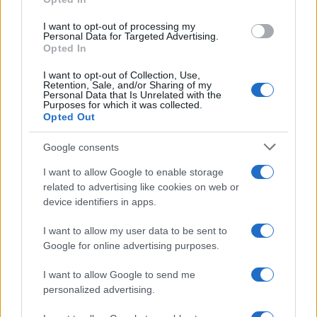
grant or deny consent to Google and its third-party tags to
use your data for below specified purposes in below Google
I want to opt-out of processing my
consent section.
Personal Data for Targeted Advertising.
Opted In
I want to opt-out of Collection, Use,
Retention, Sale, and/or Sharing of my
Personal Data that Is Unrelated with the
Purposes for which it was collected.
Opted Out
Google consents
I want to allow Google to enable storage
related to advertising like cookies on web or
device identifiers in apps.
I want to allow my user data to be sent to
Google for online advertising purposes.
I want to allow Google to send me
personalized advertising.