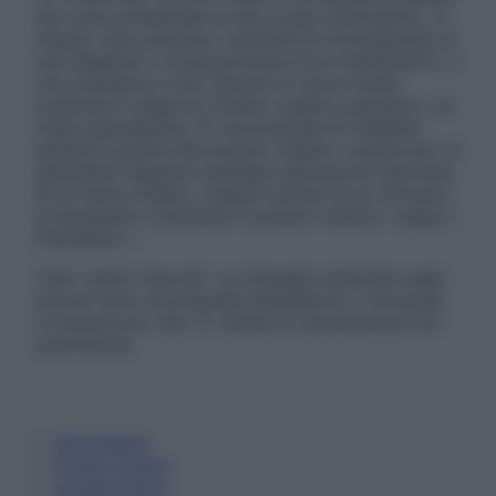
sito sono presentate a solo scopo informativo, in
nessun caso possono costituire la formulazione di
una diagnosi o la prescrizione di un trattamento, e
non intendono e non devono in alcun modo
sostituire il rapporto diretto medico-paziente o la
visita specialistica. Si raccomanda di chiedere
sempre il parere del proprio medico curante e/o di
specialisti riguardo qualsiasi indicazione riportata.
Se si hanno dubbi o quesiti sull’uso di un farmaco
è necessario contattare il proprio medico. Leggi il
Disclaimer »
Tutti i diritti riservati. Le immagini utilizzate negli
articoli sono di proprietà dell’editore o concesse
in licenza per l’uso. È vietata la riproduzione non
autorizzata.
Informativa
Privacy Policy
Cookie Policy