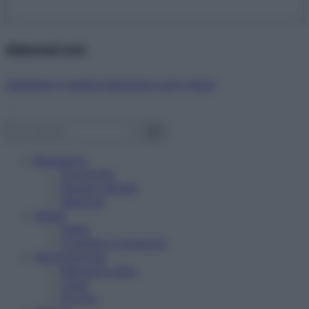
Abbonati ora!
Starbene ti regala benessere ogni mese!
Benessere
Psicologia
Rimedi naturali
Bellezza
Salute
News
Problemi e soluzioni
Alimentazione
Mangiare sano
Diete
Ricette