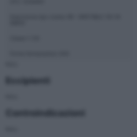
ATC:
V03AN01
Descrizione tipo ricetta:
RR – RIPETIBILE 10V IN
6MESI
Classe 1:
CN
Forma farmaceutica:
GAS
NULL
Eccipienti
NULL
Controindicazioni
NULL