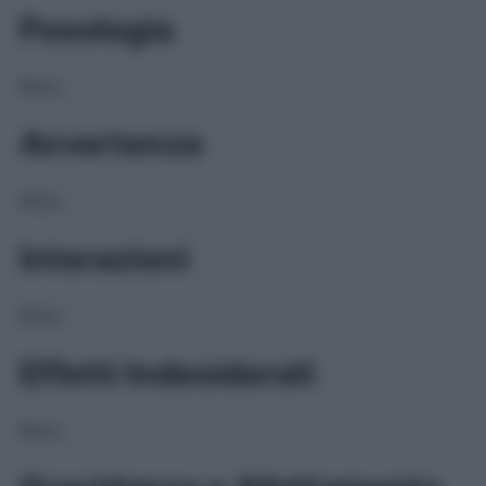
Posologia
NULL
Avvertenze
NULL
Interazioni
NULL
Effetti Indesiderati
NULL