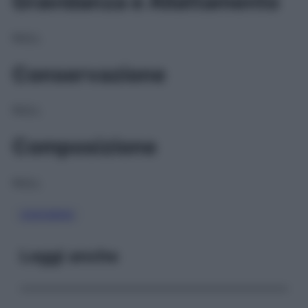
Gravidanza e Allattamento
NULL
Conservazione
NULL
Composizione
NULL
OSSIGENO
Leggi anche