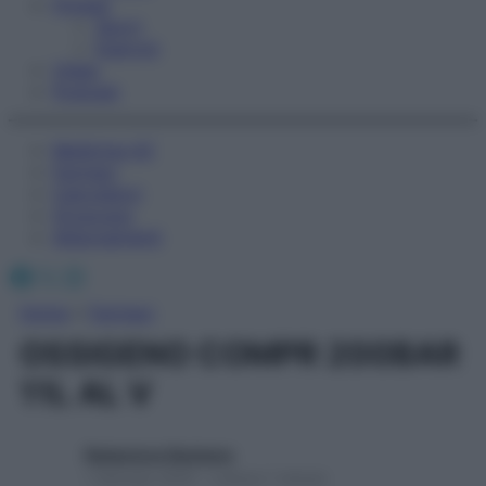
Fitness
Sport
Esercizi
Video
Podcast
Medicina AZ
Farmaci
Calcolatori
Oroscopo
Abbonamenti
Facebook
X
Instagram
Home
»
Farmaci
OSSIGENO COMPR 200BAR
11L AL V
Redazione Starbene
1 Gennaio 2025 – Lettura 1 minuto