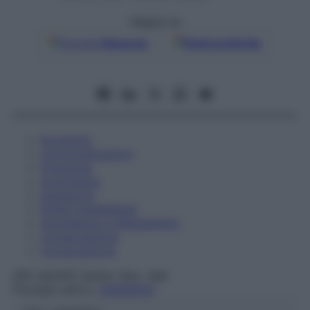
Seguici su
Google
Discover
Fonti preferite
Eccipienti
Controindicazioni
Posologia
Avvertenze
Interazioni
Effetti Indesiderati
Gravidanza e Allattamento
Conservazione
Composizione
AIR LIQUIDE Sanita' Serv. SpA
Principio attivo:
OSSIGENO