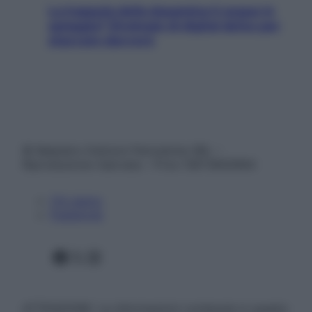
La trappola della dopamina ti segue in
spiaggia? Strategie di digital detox per
staccare davvero
© Belpietro Edizioni Periodiche SRL –
Riproduzione riservata – P.Iva 13673600964
Chi siamo
Pubblicità
Facebook
X
Instagram
ATTENZIONE: Le informazioni contenute in questo