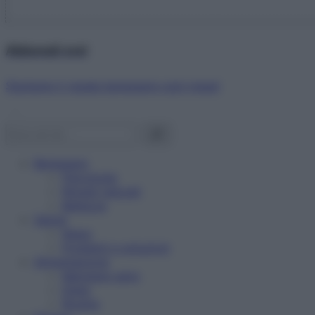
Abbonati ora!
Starbene ti regala benessere ogni mese!
Benessere
Psicologia
Rimedi naturali
Bellezza
Salute
News
Problemi e soluzioni
Alimentazione
Mangiare sano
Diete
Ricette