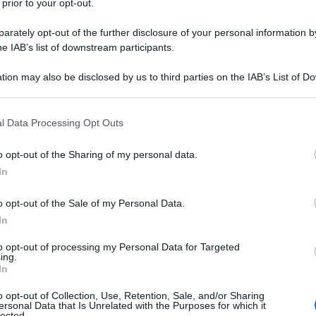
 prior to your opt-out.
rately opt-out of the further disclosure of your personal information by
he IAB’s list of downstream participants.
tion may also be disclosed by us to third parties on the IAB’s List of 
Descrizione tipo ricetta:
RR – RIPETIBILE
 that may further disclose it to other third parties.
10V IN 6MESI
 that this website/app uses one or more Google services and may gath
l Data Processing Opt Outs
Forma farmaceutica:
GAS
including but not limited to your visit or usage behaviour. You may click 
 to Google and its third-party tags to use your data for below specifi
’insufficienza respiratoria acuta e cronica.
o opt-out of the Sharing of my personal data.
ogle consent section.
iva, in camera iperbarica.
In
o opt-out of the Sale of my Personal Data.
In
to opt-out of processing my Personal Data for Targeted
ing.
In
o opt-out of Collection, Use, Retention, Sale, and/or Sharing
ersonal Data that Is Unrelated with the Purposes for which it
lected.