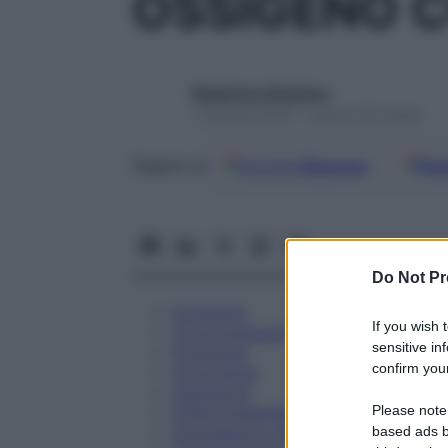
OSSIGENO C
Redazione Starbene
1 Gennaio 2025 – Lettura 25 minuti
Google
Discover
Fon
Seguici su
Do Not Pr
Eccipienti
If you wish 
Controindicazioni
sensitive in
Posologia
confirm your
Avvertenze
Interazioni
Please note
Effetti Indesiderati
Gravidanza e Allattamento
based ads b