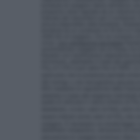
bombole di ossigeno hanno all’interno un
pressione viene regolata da un riduttore e
indicata dal manometro per il contenuto in
ancora disponibile nella bombola.
(Esemp
bombola ha un contenuto di 10 litri e il 
2000 litri di ossigeno. Con un consumo di
circa)
.
Con ventilazione spontanea
Pazien
somministrare ossigeno ad un flusso tra 0,
Pazienti con insufficienza respiratoria ac
litri/minuto, adattabile in base alla gasom
FiO
è il 21% e può salire fino al 100%. L
2
assicurare che la pressione parziale arter
(60 mmHg) o che l’emoglobina saturata di 
90% mediante la regolazione della frazion
adattata in base alle esigenze individual
quella di utilizzare il valore minimo di FiO
desiderato, ovvero valori di PaO
entro la
2
essere indicati anche valori di FiO
che co
2
ossigeno. È necessario un monitoraggio c
dell’effetto terapeutico, attraverso la misu
saturazione di ossigeno arterioso (SpO
)
2