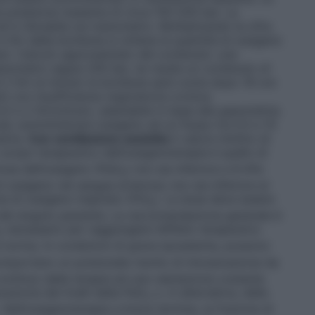
a pressione massima di circa 150-200 bar. La
d è rilevabile sul manometro. Moltiplicando la cifra
 litri della bombola si ottiene la quantità di ossigeno
io: Calcolo approssimato del contenuto: una
manometro segna 200 bar, ne risulta un contenuto di
 2 litri al minuto la bombola sarà vuota dopo 16 ore
ti con insufficienza respiratoria cronica:
5 e 2 litri/minuto, adattabile in base alla gasometria.
uta: somministrare ossigeno ad un flusso tra 0,5 e 15
etria.
Con ventilazione assistita
Il valore minimo di
o scopo terapeutico dell’ossigenoterapia è quello di
iosa dell’ossigeno (PaO
) non sia inferiore a 8 kPa
2
ossigeno nel sangue arterioso non sia inferiore al
e di ossigeno inspirato (FiO
). La dose deve essere
2
i del singolo paziente. La raccomandazione generale è
necessario per raggiungere l’effetto terapeutico
2
 norma. In condizioni di grave ipossiemia, possono
mportano un potenziale rischio di intossicazione da
ontinuo della terapia ed una valutazione costante
razione dei livelli della PaO
o, in alternativa, della
2
. Nell’ossigenoterapia a breve termine, la frazione di