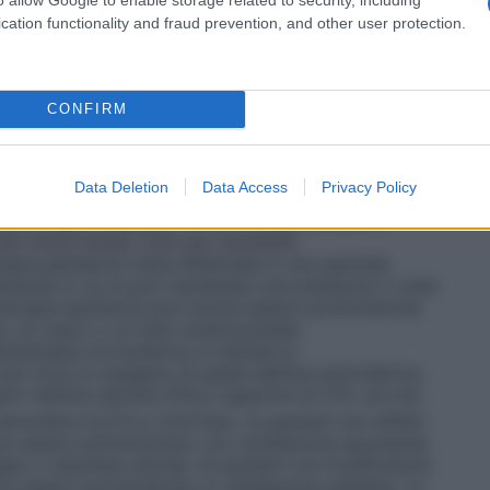
ed in altri casi in cui è richiesta la circolazione
vi destinati alla somministrazione dell’ossigeno, e si
cation functionality and fraud prevention, and other user protection.
il sistema più semplice per la somministrazione di
, un esempio è il sistema in cui l’ossigeno è
legato ad un cannula nasale o maschera facciale.
per fornire al paziente una miscela di gas
CONFIRM
tale. Questi sistemi sono progettati per rilasciare
igeno che non vengono influenzate/diluite dall’aria
 Venturi dove, stabilito il flusso di ossigeno, l’aria
Data Deletion
Data Access
Privacy Policy
 quella concentrazione costante di ossigeno. •
Sistemi
 per erogare ossigeno al 100% senza entrare in
 per breve tempo, solo per necessità.
apia iperbarica viene effettuata in una speciale
mente in cui si può mantenere una pressione 3 volte
oterapia iperbarica può anche essere somministrata
a, un casco o un tubo endotracheale.
noterapia normobarica si intende la
ù ricca in ossigeno di quella dell’aria atmosferica,
o nell’aria ispirata (FiO
) superiore al 21%, ad una
2
tmosfera (0,213 e 1,013 bar). Ai pazienti non affetti
 può essere somministrato con ventilazione spontanea
gee o maschere idonee. Ai pazienti con insufficienza
ve essere somministrato in ventilazione assistita. Le