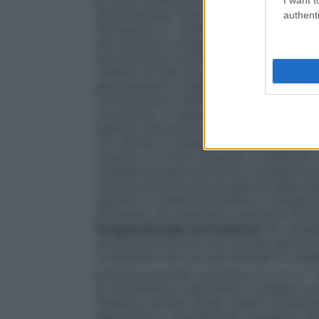
by-pass cardiopolmonare in cardiochirurgia 
extracorporea. Esistono numerosi dispositi
authenti
distinguono in: •
Sistemi a basso flusso
È 
una miscela di ossigeno nell’aria inspirata
somministrato tramite un flussometro col
•
Sistemi ad alto flusso
Sistemi progettati 
garantendone il fabbisogno respiratorio to
concentrazioni stabilite e costanti di oss
circostante, un esempio sono le maschere di
inspirata dal paziente viene arricchita di
con valvola a richiesta
Sistemi progettati
contatto con l’aria ambiente. È destinato
•
Ossigenoterapia iperbarica
L’ossigenoter
camera pressurizzata progettata apposita
superiore a quella atmosferica. L’ossigen
attraverso una maschera a perfetta tenut
Ossigenoterapia normobarica
Per ossige
somministrazione di una miscela gassosa pi
contenente cioè una percentuale in ossigen
pressione parziale compresa tra 0,21 e 1 a
da insufficienza respiratoria, l’ossigeno
mediante cannule nasali, sonde nasofarin
respiratoria o anestetizzati, l’ossigeno de