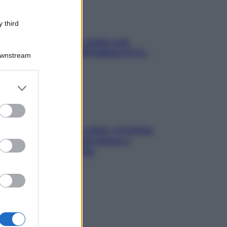
 third
Aria condizionata: usala così,
senza rischiare raffreddore & Co.
Downstream
er and store
to grant or
ed purposes
Mindfulness tra le vette: a Cortina
due giorni lontani da stress e
ansia da smartphone