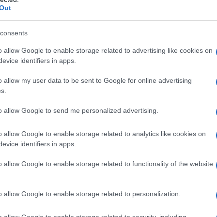
no controindicazioni assolute Ossigenoterapia
Out
sma evolutiva •pneumotorace, anamnesi pregressa di
ca ostruttiva (BPCO) •polmonite da Pneumocystis
rofobia •gravidanza normoevolvente (primo trimestre)
consents
te vie respiratorie •ipertermia •sferocitosi ereditaria
 •acidosi •somministrazione concomitante di alcuni
o allow Google to enable storage related to advertising like cookies on
leomicina, daunorubicina, cis-platino, steroidi,
evice identifiers in apps.
carburi aromatici, nicotina •infanti prematuri.
o allow my user data to be sent to Google for online advertising
s.
to allow Google to send me personalized advertising.
’ossigeno (compresso o criogenico) viene
referibilmente ricorrendo ad apparecchi dedicati
o allow Google to enable storage related to analytics like cookies on
 una maschera facciale); il dosaggio al paziente viene
evice identifiers in apps.
zione del gas medicinale tramite apparecchi dosatori
no viene somministrato attraverso l’aria inspirata,
o allow Google to enable storage related to functionality of the website
o di ossigeno lasciano il circuito inspiratorio del
ante (sistema aperto o
anti-rebreathing
). In anestesia
e che permette di inspirare nuovamente il gas
o allow Google to enable storage related to personalization.
sistema chiuso o
rebreathing
). L’ossigeno può anche
ngue attraverso un ossigenatore, con un sistema di
o allow Google to enable storage related to security, including