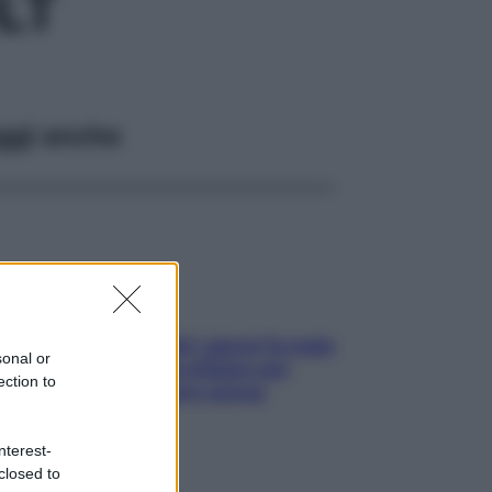
LT
ggi anche
Doccia, lavarsi tutti i giorni fa male
sonal or
alla pelle? I miti da sfatare per
ection to
proteggerla davvero senza
stressarla
nterest-
closed to