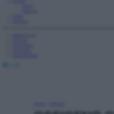
Fitness
Sport
Esercizi
Video
Podcast
Medicina AZ
Farmaci
Calcolatori
Oroscopo
Abbonamenti
Facebook
X
Instagram
Home
»
Farmaci