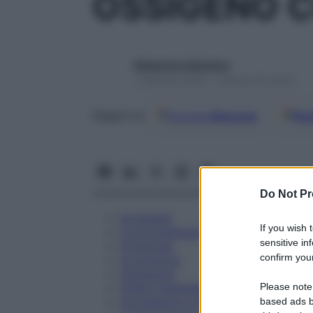
OSSIGENO C
Redazione Starbene
1 Gennaio 2025 – Lettura 25 minuti
Google
Discover
Fon
Seguici su
Do Not Pr
Eccipienti
If you wish 
Controindicazioni
sensitive in
Posologia
confirm your
Avvertenze
Interazioni
Please note
Effetti Indesiderati
Gravidanza e Allattamento
based ads b