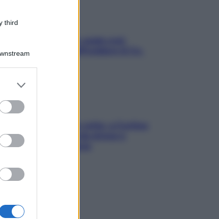
 third
Aria condizionata: usala così,
senza rischiare raffreddore & Co.
Downstream
er and store
to grant or
ed purposes
Mindfulness tra le vette: a Cortina
due giorni lontani da stress e
ansia da smartphone