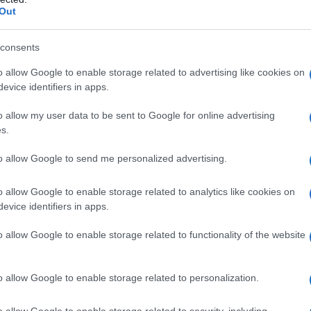
no controindicazioni assolute Ossigenoterapia
Out
sma evolutiva •pneumotorace, anamnesi pregressa di
ca ostruttiva (BPCO) •polmonite da Pneumocystis
rofobia •gravidanza normoevolvente (primo trimestre)
consents
te vie respiratorie •ipertermia •sferocitosi ereditaria
 •acidosi •somministrazione concomitante di alcuni
o allow Google to enable storage related to advertising like cookies on
leomicina, daunorubicina, cis-platino, steroidi,
evice identifiers in apps.
carburi aromatici, nicotina •infanti prematuri.
o allow my user data to be sent to Google for online advertising
s.
to allow Google to send me personalized advertising.
’ossigeno (compresso o criogenico) viene
referibilmente ricorrendo ad apparecchi dedicati
o allow Google to enable storage related to analytics like cookies on
 una maschera facciale); il dosaggio al paziente viene
evice identifiers in apps.
zione del gas medicinale tramite apparecchi dosatori
no viene somministrato attraverso l’aria inspirata,
o allow Google to enable storage related to functionality of the website
o di ossigeno lasciano il circuito inspiratorio del
ante (sistema aperto o
anti-rebreathing
). In anestesia
e che permette di inspirare nuovamente il gas
o allow Google to enable storage related to personalization.
sistema chiuso o
rebreathing
). L’ossigeno può anche
ngue attraverso un ossigenatore, con un sistema di
o allow Google to enable storage related to security, including