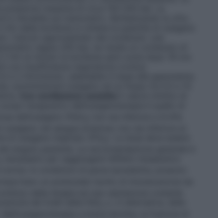
a pressione massima di circa 150-200 bar. La
d è rilevabile sul manometro. Moltiplicando la cifra
 litri della bombola si ottiene la quantità di ossigeno
io: Calcolo approssimato del contenuto: una
manometro segna 200 bar, ne risulta un contenuto di
 2 litri al minuto la bombola sarà vuota dopo 16 ore
ti con insufficienza respiratoria cronica:
5 e 2 litri/minuto, adattabile in base alla gasometria.
uta: somministrare ossigeno ad un flusso tra 0,5 e 15
etria.
Con ventilazione assistita
Il valore minimo di
o scopo terapeutico dell’ossigenoterapia è quello di
iosa dell’ossigeno (PaO
) non sia inferiore a 8 kPa
2
ossigeno nel sangue arterioso non sia inferiore al
e di ossigeno inspirato (FiO
). La dose deve essere
2
i del singolo paziente. La raccomandazione generale è
necessario per raggiungere l’effetto terapeutico
2
 norma. In condizioni di grave ipossiemia, possono
mportano un potenziale rischio di intossicazione da
ontinuo della terapia ed una valutazione costante
razione dei livelli della PaO
o, in alternativa, della
2
. Nell’ossigenoterapia a breve termine, la frazione di