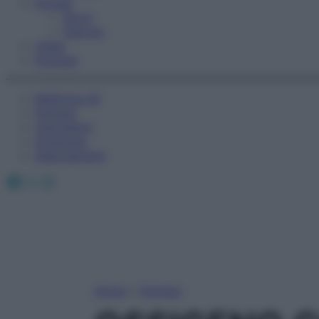
Fitness
Sport
Esercizi
Video
Podcast
Medicina AZ
Farmaci
Calcolatori
Oroscopo
Abbonamenti
Facebook
X
Instagram
Home
»
Farmaci