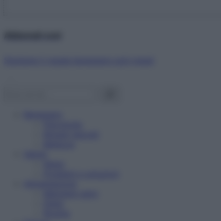
Abbonati ora!
Starbene ti regala benessere ogni mese!
Benessere
Psicologia
Rimedi naturali
Bellezza
Salute
News
Problemi e soluzioni
Alimentazione
Mangiare sano
Diete
Ricette