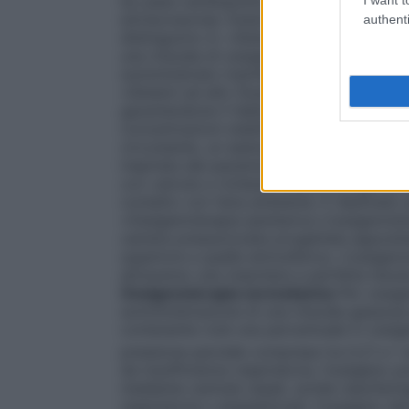
by-pass cardiopolmonare in cardiochirurgia 
extracorporea. Esistono numerosi dispositi
authenti
distinguono in: •
Sistemi a basso flusso
È 
una miscela di ossigeno nell’aria inspirata
somministrato tramite un flussometro col
•
Sistemi ad alto flusso
Sistemi progettati 
garantendone il fabbisogno respiratorio to
concentrazioni stabilite e costanti di oss
circostante, un esempio sono le maschere di
inspirata dal paziente viene arricchita di
con valvola a richiesta
Sistemi progettati
contatto con l’aria ambiente. È destinato
•
Ossigenoterapia iperbarica
L’ossigenoter
camera pressurizzata progettata apposita
superiore a quella atmosferica. L’ossigen
attraverso una maschera a perfetta tenut
Ossigenoterapia normobarica
Per ossige
somministrazione di una miscela gassosa pi
contenente cioè una percentuale in ossigen
pressione parziale compresa tra 0,21 e 1 a
da insufficienza respiratoria, l’ossigeno
mediante cannule nasali, sonde nasofarin
respiratoria o anestetizzati, l’ossigeno de