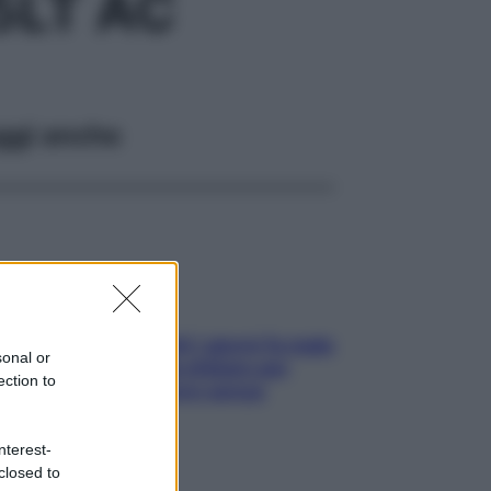
5LT AC
ggi anche
Doccia, lavarsi tutti i giorni fa male
sonal or
alla pelle? I miti da sfatare per
ection to
proteggerla davvero senza
stressarla
nterest-
closed to