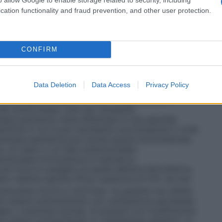
ed in altri casi in cui è richiesta la circolazione
vi destinati alla somministrazione dell’ossigeno, e si
cation functionality and fraud prevention, and other user protection.
il sistema più semplice per la somministrazione di
, un esempio è il sistema in cui l’ossigeno è
legato ad un cannula nasale o maschera facciale.
per fornire al paziente una miscela di gas
CONFIRM
tale. Questi sistemi sono progettati per rilasciare
igeno che non vengono influenzate/diluite dall’aria
 Venturi dove, stabilito il flusso di ossigeno, l’aria
Data Deletion
Data Access
Privacy Policy
 quella concentrazione costante di ossigeno. •
Sistemi
 per erogare ossigeno al 100% senza entrare in
 per breve tempo, solo per necessità.
apia iperbarica viene effettuata in una speciale
mente in cui si può mantenere una pressione 3 volte
oterapia iperbarica può anche essere somministrata
a, un casco o un tubo endotracheale.
noterapia normobarica si intende la
ù ricca in ossigeno di quella dell’aria atmosferica,
o nell’aria ispirata (FiO
) superiore al 21%, ad una
2
tmosfera (0,213 e 1,013 bar). Ai pazienti non affetti
 può essere somministrato con ventilazione spontanea
gee o maschere idonee. Ai pazienti con insufficienza
ve essere somministrato in ventilazione assistita. Le