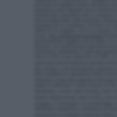
bombole di ossigeno hanno all’interno un
pressione viene regolata da un riduttore e
indicata dal manometro per il contenuto in
ancora disponibile nella bombola.
(Esemp
bombola ha un contenuto di 10 litri e il 
2000 litri di ossigeno. Con un consumo di
circa)
.
Con ventilazione spontanea
Pazien
somministrare ossigeno ad un flusso tra 0,
Pazienti con insufficienza respiratoria ac
litri/minuto, adattabile in base alla gasom
FiO
è il 21% e può salire fino al 100%. L
2
assicurare che la pressione parziale arter
(60 mmHg) o che l’emoglobina saturata di 
90% mediante la regolazione della frazion
adattata in base alle esigenze individual
quella di utilizzare il valore minimo di FiO
desiderato, ovvero valori di PaO
entro la
2
essere indicati anche valori di FiO
che co
2
ossigeno. È necessario un monitoraggio c
dell’effetto terapeutico, attraverso la misu
saturazione di ossigeno arterioso (SpO
)
2