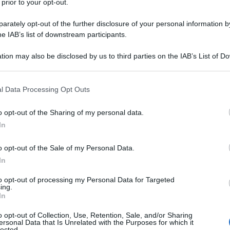
 prior to your opt-out.
rately opt-out of the further disclosure of your personal information by
he IAB’s list of downstream participants.
tion may also be disclosed by us to third parties on the IAB’s List of 
Descrizione tipo ricetta:
RR – RIPETIBILE
 that may further disclose it to other third parties.
10V IN 6MESI
 that this website/app uses one or more Google services and may gath
l Data Processing Opt Outs
Forma farmaceutica:
GAS
including but not limited to your visit or usage behaviour. You may click 
 to Google and its third-party tags to use your data for below specifi
’insufficienza respiratoria acuta e cronica.
o opt-out of the Sharing of my personal data.
ogle consent section.
iva, in camera iperbarica.
In
o opt-out of the Sale of my Personal Data.
In
to opt-out of processing my Personal Data for Targeted
ing.
In
o opt-out of Collection, Use, Retention, Sale, and/or Sharing
ersonal Data that Is Unrelated with the Purposes for which it
lected.