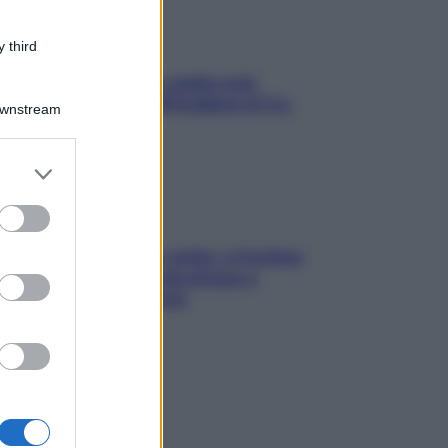
 third
Aria condizionata: usala così,
senza rischiare raffreddore & Co.
Downstream
er and store
to grant or
ed purposes
Mindfulness tra le vette: a Cortina
due giorni lontani da stress e
ansia da smartphone