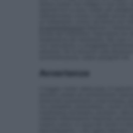
dolore cronico non maligno e non sono co
oppioidi forti si sono rivelati utili nell’all
osteoartrosico cronico e quello dovuto all
un trattamento cronico nel dolore non mal
di somministrazione
Iniezione o infusione
Durata del trattamento
Ossicodone non dev
Sospensione del trattamento:
Nel caso in 
con ossicodone, è consigliabile diminuirn
astinenza. Per le istruzioni sulla diluizio
somministrazione, vedere paragrafo 6.6.
Avvertenze
Il maggior rischio nell’eccesso di oppioid
estrema cautela nel somministrare ossicod
polmonare gravemente compromessa, pazie
con mixedema, ipotiroidismo, morbo di Add
insufficienza surrenalica, alcolismo, deliri
malattie infiammatorie intestinali, ipotens
trauma cranico (a causa del rischio di el
benzodiazepine, o altri agenti depressivi 