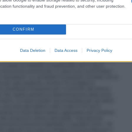
temente di ogni 4 ore. –
e.v. (infusione):
diluire a
rosio 5% o acqua per preparazioni iniettabili. Si
cation functionality and fraud prevention, and other user protection.
e.v. (ACP):
diluire a 1mg/ml in soluzione fisiologica
ni iniettabili. La dose in bolo da 0,03 mg/kg deve
 blocco minimo di 5 minuti. –
s.c. (bolo)
: usare la
iglia una dose iniziale da 5 mg, ripetere ad intervalli
CONFIRM
)
: diluire in soluzione fisiologica 0,9%, destrosio 5% o
cessario. Nei pazienti non trattati precedentemente
e di 7,5 mg/giorno, titolando gradualmente in base al
Data Deletion
Data Access
Privacy Policy
ogici che assumevano ossicodone per via orale
 alte (vedere di seguito).
Passaggio dall’ossicodone
La dose va stabilita considerando che 2 mg di
ossicodone parenterale. È opportuno sottolineare
necessaria. La variabilità tra pazienti richiede che la
e per ogni paziente.
Anziani:
Si consiglia la
un’attenta titolazione per il controllo del dolore.
a:
Per questi pazienti la determinazione della dose
vativo. La dose iniziale raccomandata per gli adulti
una dose giornaliera orale totale di 10 mg in
paziente la dose deve essere aggiustata per ottenere
lla situazione clinica individuale.
Popolazione
icodone soluzione iniettabile in pazienti sotto i 18
Gli oppioidi non sono la terapia di prima linea per il