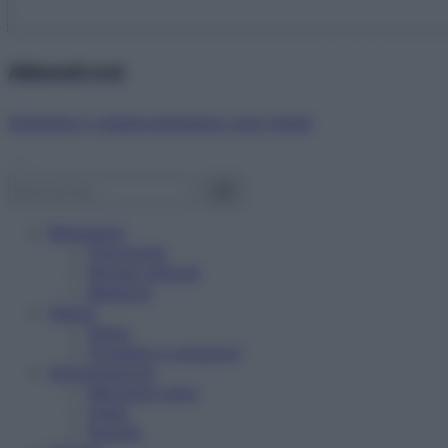
Abbonati ora!
Starbene ti regala benessere ogni mese!
Benessere
Psicologia
Rimedi naturali
Bellezza
Salute
News
Problemi e soluzioni
Alimentazione
Mangiare sano
Diete
Ricette