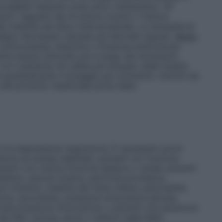
nsigliati neanche come unico trattamento. Gli
eviare i seguenti tipi di dolore cronico: il dolore
a malattia del disco intervertebrale. La necessità di
igno dev’essere valutata ad intervalli regolari.
Modo
 sottocutanea. Iniezione o infusione endovenosa.
e essere utilizzato più a lungo del necessario.
cui il paziente non abbia più bisogno della terapia
e gradualmente il dosaggio per prevenire i sintomi da
ne del prodotto medicinale prima della
i è la depressione respiratoria. È necessario porre
one ad anziani debilitati, pazienti con funzione
nti con ridotta funzione epatica o renale; pazienti
ison, psicosi tossica, ipertrofia prostatica,
um tremens, malattie del tratto biliare, pancreatite,
ione, ipovolemia, pressione intracranica elevata,
evata pressione intracranica) o pazienti che assumono
del SNC (incluso alcol) o inibitori delle MAO.