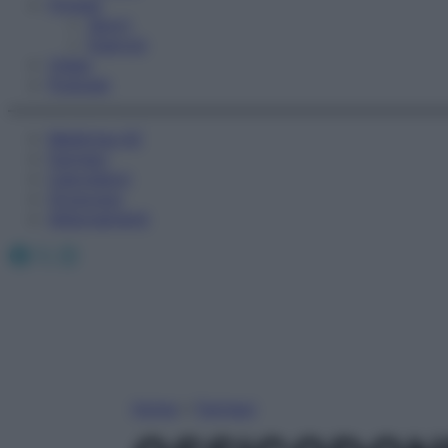
Fitness
Sport
Esercizi
Video
Podcast
Medicina AZ
Farmaci
Calcolatori
Oroscopo
Abbonamenti
Facebook
X
Instagram
Home
»
Farmaci