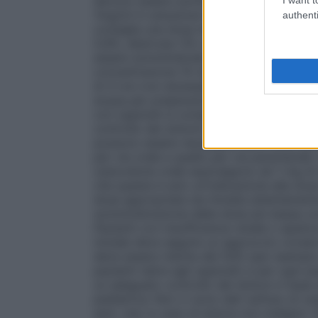
devono essere somministrate più frequen
1mg/ml in soluzione fisiologica 0,9%, dest
authenti
consiglia una dose iniziale di 2 mg/ora. –
0,9%, destrosio 5% o acqua per preparazio
essere somministrata con un intervallo di
concentrazione 10 mg/ml tal quale. Si cons
di 4 ore ove necessario. –
s.c. (infusione
acqua per preparazioni iniettabili ove ne
con oppioidi si consiglia una dose inizial
controllo dei sintomi. Nei pazienti oncol
possono essere necessarie dosi molto più
per via orale a quello per via parenterale:
ossicodone orale equivalgono ad 1 mg di 
che questa è solo un’indicazione alla dose 
dose appropriata sia titolata attentament
somministrazione della dose più bassa con 
Pazienti con insufficienza renale o epatic
iniziale deve seguire un approccio conser
deve essere ridotta del 50% (per esempio 
pazienti naïve agli oppioidi) e per ogni 
un adeguato controllo del dolore in base a
pediatrica:
Non ci sono dati sull’uso di oss
anni.
Uso in caso di dolore non maligno
: 