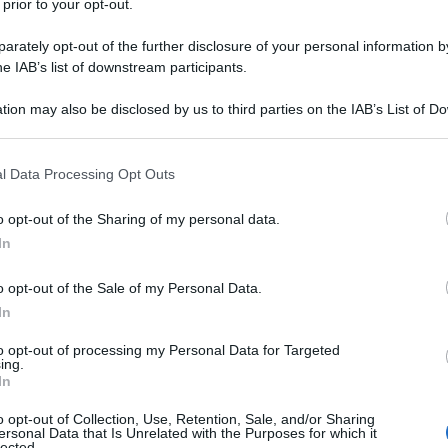
 prior to your opt-out.
rately opt-out of the further disclosure of your personal information by
he IAB’s list of downstream participants.
O
tion may also be disclosed by us to third parties on the IAB’s List of 
Descrizione tipo ricetta:
MMR/SSN –
 that may further disclose it to other third parties.
MOD.RICALCO/RIC.SSN
 that this website/app uses one or more Google services and may gath
l Data Processing Opt Outs
Forma farmaceutica:
SOLUZIONE
including but not limited to your visit or usage behaviour. You may click 
INIETTABILE
 to Google and its third-party tags to use your data for below specifi
o opt-out of the Sharing of my personal data.
ogle consent section.
el dolore da moderato a intenso in pazienti
In
r il trattamento del dolore intenso che richiede
o opt-out of the Sale of my Personal Data.
In
to opt-out of processing my Personal Data for Targeted
ing.
In
Cloruro di sodio Acido cloridrico diluito (per
correggere il pH) Acqua per preparazioni iniettabili
o opt-out of Collection, Use, Retention, Sale, and/or Sharing
ersonal Data that Is Unrelated with the Purposes for which it
lected.