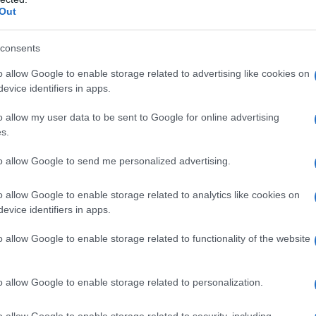
Out
dicato in pazienti con nota ipersensibilità
consents
cipienti elencati al paragrafo 6.1. L’ossicodone non
 cui siano controindicati gli oppioidi: depressione
o allow Google to enable storage related to advertising like cookies on
alitico; addome acuto; broncopneumopatia cronica
evice identifiers in apps.
onchiale grave; elevati livelli di biossido di
ica da moderata a grave; stitichezza cronica.
o allow my user data to be sent to Google for online advertising
s.
to allow Google to send me personalized advertising.
ase all’intensità del dolore, allo stato generale del
o allow Google to enable storage related to analytics like cookies on
ecedente o in corso.
Adulti sopra i 18 anni:
Le
evice identifiers in apps.
 i pazienti non trattati in precedenza con oppioidi. La
 al trattamento terapeutico precedente o in corso
o allow Google to enable storage related to functionality of the website
to precedentemente con altri oppioidi), alle condizioni
olore. In caso di analgesia insufficiente o aumento
essario incrementare gradualmente la dose. –
e.v.
o allow Google to enable storage related to personalization.
ologica 0,9%, destrosio 5% o acqua per preparazioni
e da 1 a 10 mg, lentamente per 1-2 minuti. Le dosi non
o allow Google to enable storage related to security, including