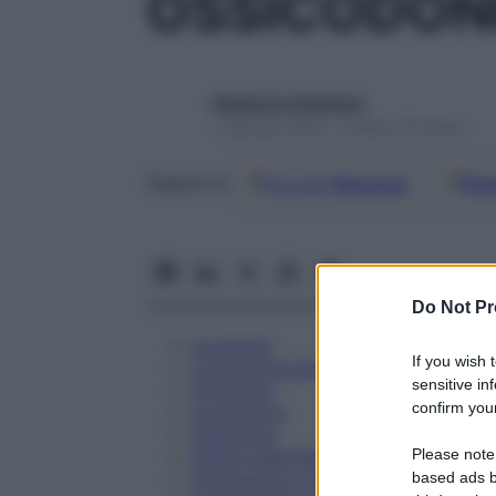
OSSICODONE
Redazione Starbene
1 Gennaio 2025 – Lettura 16 minuti
Google
Discover
Fon
Seguici su
Do Not Pr
Eccipienti
If you wish 
Controindicazioni
sensitive in
Posologia
confirm your
Avvertenze
Interazioni
Please note
Effetti Indesiderati
Gravidanza e Allattamento
based ads b