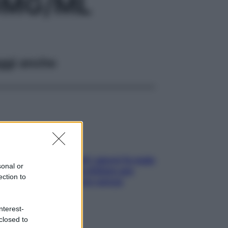
0MG/ML
ggi anche
Doccia, lavarsi tutti i giorni fa male
sonal or
alla pelle? I miti da sfatare per
ection to
proteggerla davvero senza
stressarla
nterest-
closed to