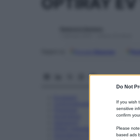
OPTIRAY EV
Redazione Starbene
1 Gennaio 2025 – Lettura 24 minuti
Google
Discover
Fon
Seguici su
Do Not Pr
Eccipienti
If you wish 
Controindicazioni
sensitive in
Posologia
confirm your
Avvertenze
Interazioni
Please note
Effetti Indesiderati
Gravidanza e Allattamento
based ads b