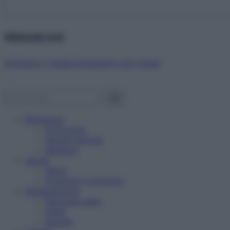
Abbonati ora!
Starbene ti regala benessere ogni mese!
Benessere
Psicologia
Rimedi naturali
Bellezza
Salute
News
Problemi e soluzioni
Alimentazione
Mangiare sano
Diete
Ricette