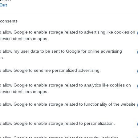
o idrossido e/o acido cloridrico (per portare pH tra
Out
 preparazioni iniettabili.
consents
o allow Google to enable storage related to advertising like cookies on
evice identifiers in apps.
 qualsiasi degli eccipienti elencati al paragrafo 6.1.
o allow my user data to be sent to Google for online advertising
s.
to allow Google to send me personalized advertising.
olare si ottiene con qualunque tecnica radiologica
o allow Google to enable storage related to analytics like cookies on
i
:
Arteriografia cerebrale
La dose singola
evice identifiers in apps.
one delle arterie carotidi e vertebrali è di 2-12 ml e
L’iniezione nell’arco aortico per la contemporanea
 una dose di 20-50 ml. La dose totale non dovrebbe
o allow Google to enable storage related to functionality of the website
iografia periferica
La dose singola utilizzata per la
è usualmente la seguente: Biforcazione dell’aorta 20-
 comune e arteria femorale 10-50 ml (mediamente 40
o allow Google to enable storage related to personalization.
 15-30 ml (mediamente 20 ml) e può essere ripetuta in
ste indicazioni non deve mai superare i 250 ml.
o allow Google to enable storage related to security, including