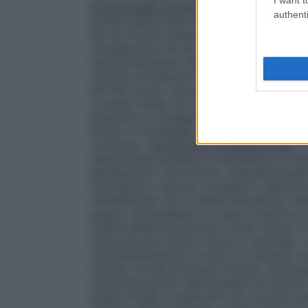
Arteriografia viscerale e renale – Aortogr
authenti
arterie addominali si impiegano, usualme
45 ml) Arteria celiaca 60 ml (mediamente
(mediamente 45 ml) Arteria renale o mese
somministrazione del mezzo di contrasto p
volume complessivo non deve mai supera
50-100 ml per ciascuna estremità, anche s
La dose totale non dovrebbe comunque sup
praticare un lavaggio del sistema venoso 
Inoltre, il massaggio e il sollevamento deg
contrasto.
Tomografia computerizzata
TC
determinare presenza e estensione di talun
glioblastomi, astrocitomi, oligodendrogl
meningiomi, neuromi, pinealomi, adenomi p
metastatiche. Non è stata dimostrata l’uti
spazio retrobulbare e in caso di glioma a b
l’utilità dell’enhancement è meno sicura. 
tumorale può essere ridotto o annullato. 
somministrazione di mezzi di contrasto ha 
numero di test altrimenti normali. Patolog
nell’enhancement dell’immagine di lesioni 
essere meglio visualizzati con contrast e