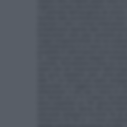
risultare meno evidente usando mezzi di c
migliora il potere discriminativo in circa i
1-4 settimane dall’insorgenza dei sintomi.
facilitata dalla somministrazione di mezz
aneurismi è utile il contrast enhancement.
probabilmente dipende dalle concentrazioni
enhancement viene usato raramente per e
coaguli intraparenchimali che non presenta
somministrazione di un mezzo di contrasto
possibilità di malformazioni arterovenose 
ml. L’esame può essere eseguito immedia
contrasto. Normalmente la dose non dovr
essere utile nell’ enhancement dell’immag
reni, aorta, mediastino, pelvi, cavità ad
della TC con Optiray può essere vantaggio
sopracitate con maggiore sicurezza di qu
enhancement. In altri casi, il mezzo di co
non rilevate con la TC in bianco (ad esemp
lesioni sospettate con TAC senza enhance
somministrazione: Optiray 300 può essere 
utilizzando ambedue le tecniche. Per gli ad
l’infusione è 50-150 ml. La dose comples
digitale sottrattiva intravenosa (IV-DSA)
L