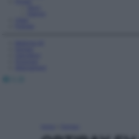
Fitness
Sport
Esercizi
Video
Podcast
Medicina AZ
Farmaci
Calcolatori
Oroscopo
Abbonamenti
Facebook
X
Instagram
Home
»
Farmaci