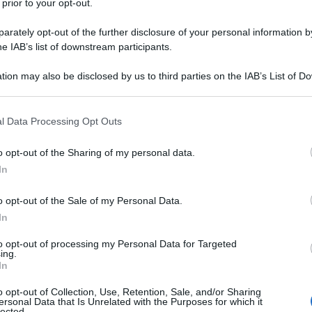
 prior to your opt-out.
rately opt-out of the further disclosure of your personal information by
he IAB’s list of downstream participants.
tion may also be disclosed by us to third parties on the IAB’s List of 
Descrizione tipo ricetta:
OSP – USO
 that may further disclose it to other third parties.
OSPEDALIERO
 that this website/app uses one or more Google services and may gath
l Data Processing Opt Outs
Forma farmaceutica:
SOLUZIONE
including but not limited to your visit or usage behaviour. You may click 
INIETTABILE
 to Google and its third-party tags to use your data for below specifi
o opt-out of the Sharing of my personal data.
ogle consent section.
In
o opt-out of the Sale of my Personal Data.
ay 300è indicato negli adulti in arteriografia
 indicato in TC cerebrale "contrast enhanced" e total
In
ografia. Nei bambini è indicato in arteriografia
grafia escretoria endovenosa.
to opt-out of processing my Personal Data for Targeted
ing.
In
o opt-out of Collection, Use, Retention, Sale, and/or Sharing
ersonal Data that Is Unrelated with the Purposes for which it
lected.