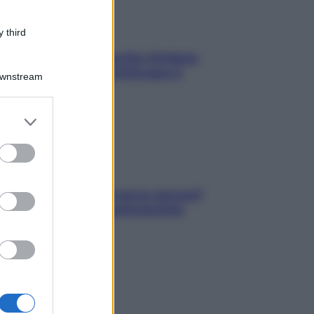
 third
In menopausa il rischio d’infarto
aumenta: è ora di rinforzare il
Downstream
cuore
er and store
to grant or
ed purposes
Contare le calorie serve ancora?
La risposta della nutrizionista