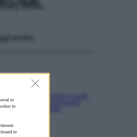
MG/ML
ggi anche
Non solo Maldive: scopri i coralli
sonal or
che si nascondono nel nostro
ection to
Mediterraneo (e come
proteggerli)
nterest-
closed to