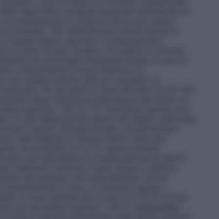
ontrasto. L’uso di mezzi di contrasto organoiodati
l 60% degli infarti cerebrali esaminati nel periodo di
 La localizzazione di infezioni attive può essere
i di contrasto. Per malformazioni arterovenose e
 In queste lesioni vascolari, il potenziamento
 in iodio nel pool ematico circolante. Il contrast
matomi ed emorragie intraparenchimali. In caso di
no un’espressione clinica obiettiva, la
 può essere tuttavia utile per escludere la
associate. Per gli adulti la dose abituale è di 50-150
tamente dopo l’iniezione endovenosa del mezzo di
ebbe superare i 150 ml.
TC Total Body
Optiray può
ine TC per diagnosticare lesioni del fegato, pancreas,
dominale e spazio retroperitoneale. L’enhancement
so nella diagnosi di alcune lesioni nelle sedi
anto sia possibile con la TC senza contrast
ntrasto può permettere la visualizzazione di lesioni
io estensioni tumorali) o può aiutare a definire
ment (ad esempio cisti pancreatiche). Dosi e
somministrato in bolo, in infusione rapida o
ulti, la dose abituale per il bolo è di 25-75 ml; per
siva non dovrebbe superare i 150 ml.
Angiografia
’IV-DSA è indicata solitamente negli esami: cardiaci,