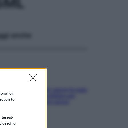
5ML
ggi anche
Doccia, lavarsi tutti i giorni fa male
sonal or
alla pelle? I miti da sfatare per
ection to
proteggerla davvero senza
stressarla
nterest-
closed to