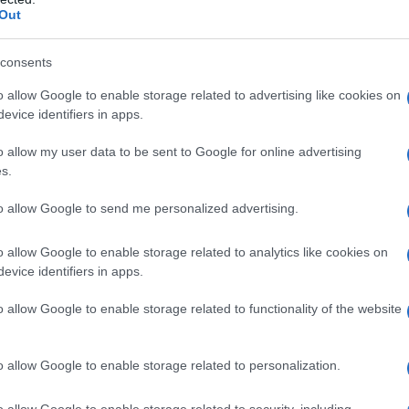
 esistano controindicazioni assolute o relative
Out
consents
o allow Google to enable storage related to advertising like cookies on
evice identifiers in apps.
 cloridrico (aggiustamento del pH) e acqua per
o è compreso tra 6,8 e 7,6.
o allow my user data to be sent to Google for online advertising
s.
to allow Google to send me personalized advertising.
 qualsiasi degli eccipienti elencati al paragrafo 6.1.
i a Omnipaque in anamnesi.
o allow Google to enable storage related to analytics like cookies on
evice identifiers in apps.
o allow Google to enable storage related to functionality of the website
all’età, peso, gittata cardiaca, condizioni generali del
 impiegate le stesse concentrazioni e volumi
o allow Google to enable storage related to personalization.
 iodati per radiodiagnostica di corrente uso. Come per
evono essere adeguatamente idratati prima e dopo la
o allow Google to enable storage related to security, including