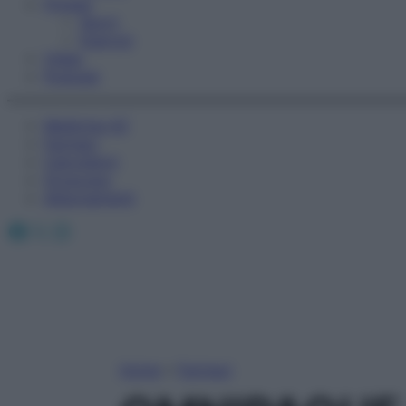
Fitness
Sport
Esercizi
Video
Podcast
Medicina AZ
Farmaci
Calcolatori
Oroscopo
Abbonamenti
Facebook
X
Instagram
Home
»
Farmaci