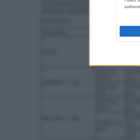
somministrazione del prodotto. Per uso e
authenti
corporee. I seguenti dosaggi possono ser
Concentraz
Indicazione
Volu
ione
Urografia
300 mg
40-8
I/ml o
adulti:
350 mg
40-8
I/ml
240 mg
4 ml
I/ml o
p.c.
bambini < 7 kg
300 mg
3 ml
I/ml
p.c.
240 mg
3 ml
I/ml
p.c.
2 ml
bambini > 7 kg
o 300 mg
p.c.
I/ml
(max
ml)