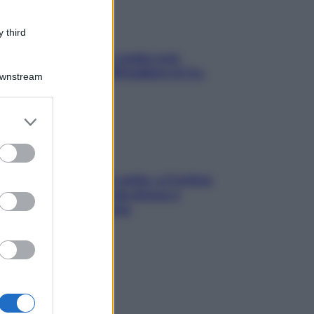
 third
Aria condizionata: usala così,
senza rischiare raffreddore & Co.
Downstream
er and store
to grant or
ed purposes
Mindfulness tra le vette: a Cortina
due giorni lontani da stress e
ansia da smartphone