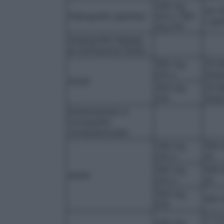
240 mg
20-1
Flebografia (gamba)
I/ml o 300
/ ga
mg I/ml
Angiografia digitale
di sottrazione (DSA)
300 mg
20-6
I/ml o
iniez
Adulti
350 mg
20-6
I/ml
iniez
Enhancement in
tomografia
computerizzata
240 mg
100-
I/ml o
ml
300 mg
100-
adulti:
I/ml o
ml
350 mg
100-
I/ml
2-3 
240 mg