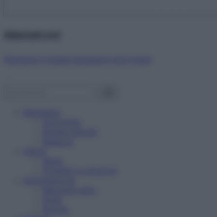
Abbonati ora!
Starbene ti regala benessere ogni mese!
Benessere
Psicologia
Rimedi naturali
Bellezza
Salute
News
Problemi e soluzioni
Alimentazione
Mangiare sano
Diete
Ricette