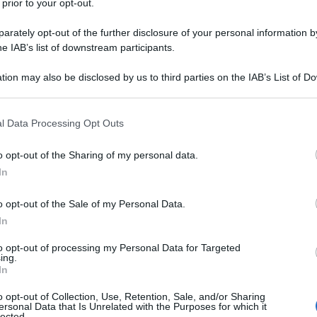
 prior to your opt-out.
rately opt-out of the further disclosure of your personal information by
he IAB’s list of downstream participants.
tion may also be disclosed by us to third parties on the IAB’s List of 
Descrizione tipo ricetta:
OSP – USO
 that may further disclose it to other third parties.
OSPEDALIERO
 that this website/app uses one or more Google services and may gath
l Data Processing Opt Outs
Forma farmaceutica:
SOLUZIONE
including but not limited to your visit or usage behaviour. You may click 
INIETTABILE
 to Google and its third-party tags to use your data for below specifi
o opt-out of the Sharing of my personal data.
ogle consent section.
In
o opt-out of the Sale of my Personal Data.
o di contrasto per radiodiagnostica per l’uso in
ia, flebografia e contrast enhancement in tomografia
In
acica e cervicale e tomografia computerizzata delle
oidea. Artrografia, pancreatografia endoscopica
to opt-out of processing my Personal Data for Targeted
ing.
a endoscopica retrograda (ERCP), erniografia,
In
el tratto gastrointestinale. Omnipaque è indicato negli
fia spettrale con mezzo di contrasto (CESM –
o opt-out of Collection, Use, Retention, Sale, and/or Sharing
) una lesione nota o sospetta della mammella, in
ersonal Data that Is Unrelated with the Purposes for which it
lected.