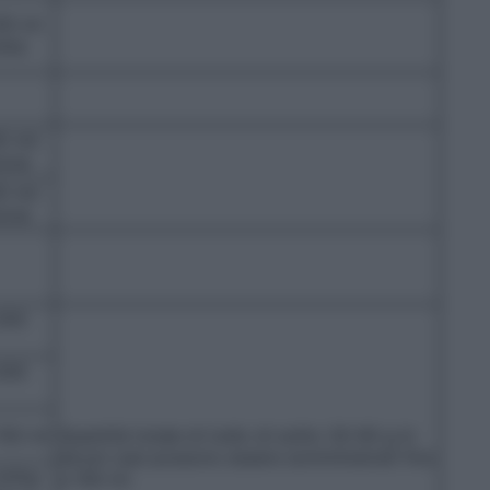
00 ml
mba
0 ml/
ione
0 ml/
ione
250
200
150 ml
Quantità totale di iodio di solito 30-60 g In
alcuni casi possono essere somministrati fino
ml/kg
a 100 ml.