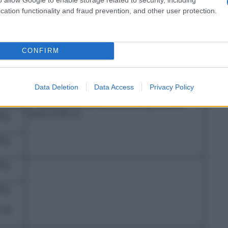
ndovenoso, endoarterioso, intratecale o in cavità
cation functionality and fraud prevention, and other user protection.
vire da riferimento:
Uso endovenoso
me
Commenti
CONFIRM
0 ml
Data Deletion
Data Access
Privacy Policy
0 ml
In casi particolari è possibile superare la
dose di 80 ml.
/kg
/kg
/kg
/kg
.40