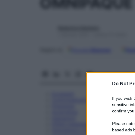
OMNIPAQUE 
Redazione Starbene
1 Gennaio 2025 – Lettura 31 minuti
Google
Discover
Fon
Seguici su
Do Not Pr
Eccipienti
If you wish 
Controindicazioni
sensitive in
Posologia
confirm your
Avvertenze
Interazioni
Please note
Effetti Indesiderati
Gravidanza e Allattamento
based ads b