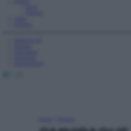
Fitness
Sport
Esercizi
Video
Podcast
Medicina AZ
Farmaci
Calcolatori
Oroscopo
Abbonamenti
Facebook
X
Instagram
Home
»
Farmaci