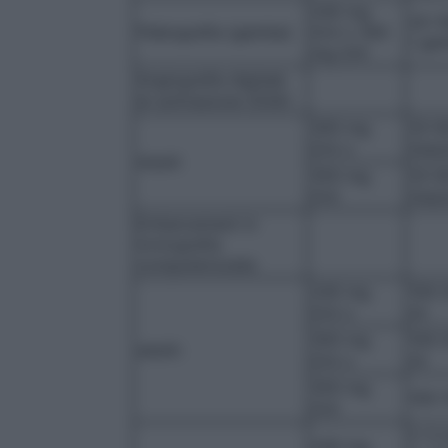
240 mg
20-1
Flebografia (gamba)
I/ml o 300
/ ga
mg I/ml
Angiografia digitale
di sottrazione (DSA)
300 mg
20-6
I/ml o
iniez
Adulti
350 mg
20-6
I/ml
iniez
Enhancement in
tomografia
computerizzata
240 mg
100-
I/ml o
ml
300 mg
100-
adulti:
I/ml o
ml
350 mg
100-
I/ml
2-3 
240 mg