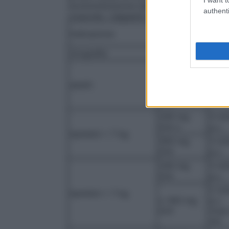
somministrazione del prodotto. Per uso e
authenti
corporee. I seguenti dosaggi possono ser
Concentraz
Indicazione
Volu
ione
Urografia
300 mg
40-8
I/ml o
adulti:
350 mg
40-8
I/ml
240 mg
4 ml
I/ml o
p.c.
bambini < 7 kg
300 mg
3 ml
I/ml
p.c.
240 mg
3 ml
I/ml
p.c.
2 ml
bambini > 7 kg
o 300 mg
p.c.
I/ml
(max
ml)