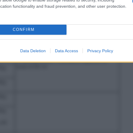
ndovenoso, endoarterioso, intratecale o in cavità
cation functionality and fraud prevention, and other user protection.
vire da riferimento:
Uso endovenoso
me
Commenti
CONFIRM
0 ml
Data Deletion
Data Access
Privacy Policy
0 ml
In casi particolari è possibile superare la
dose di 80 ml.
/kg
/kg
/kg
/kg
.40