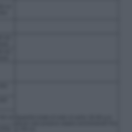
00 ml
mba
0 ml/
ione
0 ml/
ione
250
200
150 ml
Quantità totale di iodio di solito 30-60 g In
alcuni casi possono essere somministrati fino
ml/kg
a 100 ml.