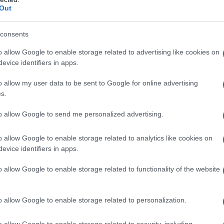
 esistano controindicazioni assolute o relative
Out
consents
o allow Google to enable storage related to advertising like cookies on
evice identifiers in apps.
 cloridrico (aggiustamento del pH) e acqua per
o è compreso tra 6,8 e 7,6.
o allow my user data to be sent to Google for online advertising
s.
to allow Google to send me personalized advertising.
 qualsiasi degli eccipienti elencati al paragrafo 6.1.
i a Omnipaque in anamnesi.
o allow Google to enable storage related to analytics like cookies on
evice identifiers in apps.
o allow Google to enable storage related to functionality of the website
all’età, peso, gittata cardiaca, condizioni generali del
 impiegate le stesse concentrazioni e volumi
o allow Google to enable storage related to personalization.
 iodati per radiodiagnostica di corrente uso. Come per
evono essere adeguatamente idratati prima e dopo la
o allow Google to enable storage related to security, including