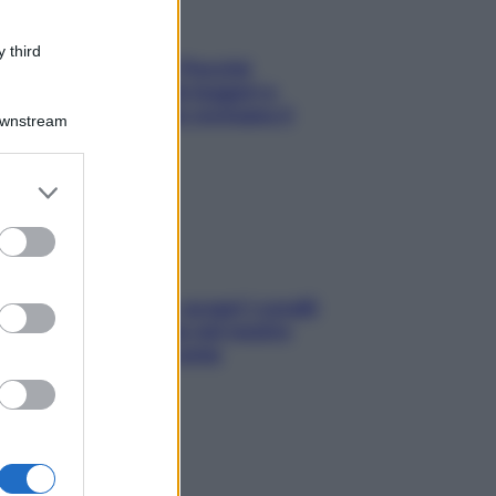
 third
Fame dopo cena? Perché
succede e 6 snack leggeri e
appetitosi che non rovinano il
Downstream
sonno
er and store
to grant or
ed purposes
Non solo Maldive: scopri i coralli
che si nascondono nel nostro
Mediterraneo (e come
proteggerli)