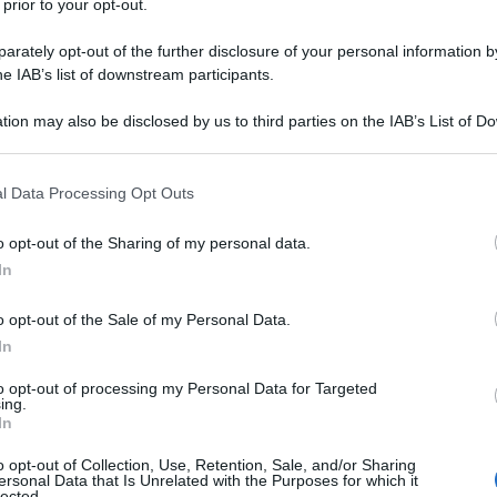
 prior to your opt-out.
rately opt-out of the further disclosure of your personal information by
he IAB’s list of downstream participants.
tion may also be disclosed by us to third parties on the IAB’s List of 
Descrizione tipo ricetta:
OSP – USO
 that may further disclose it to other third parties.
OSPEDALIERO
 that this website/app uses one or more Google services and may gath
l Data Processing Opt Outs
Forma farmaceutica:
SOLUZIONE
including but not limited to your visit or usage behaviour. You may click 
INIETTABILE
 to Google and its third-party tags to use your data for below specifi
o opt-out of the Sharing of my personal data.
ogle consent section.
In
o opt-out of the Sale of my Personal Data.
o di contrasto per radiodiagnostica per l’uso in
ia, flebografia e contrast enhancement in tomografia
In
acica e cervicale e tomografia computerizzata delle
oidea. Artrografia, pancreatografia endoscopica
to opt-out of processing my Personal Data for Targeted
ing.
a endoscopica retrograda (ERCP), erniografia,
In
el tratto gastrointestinale. Omnipaque è indicato negli
fia spettrale con mezzo di contrasto (CESM –
o opt-out of Collection, Use, Retention, Sale, and/or Sharing
) una lesione nota o sospetta della mammella, in
ersonal Data that Is Unrelated with the Purposes for which it
lected.