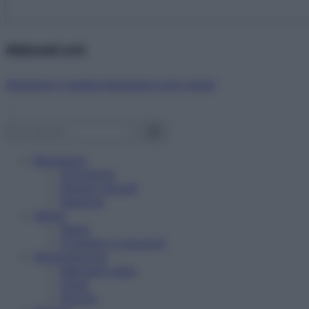
Abbonati ora!
Starbene ti regala benessere ogni mese!
Benessere
Psicologia
Rimedi naturali
Bellezza
Salute
News
Problemi e soluzioni
Alimentazione
Mangiare sano
Diete
Ricette