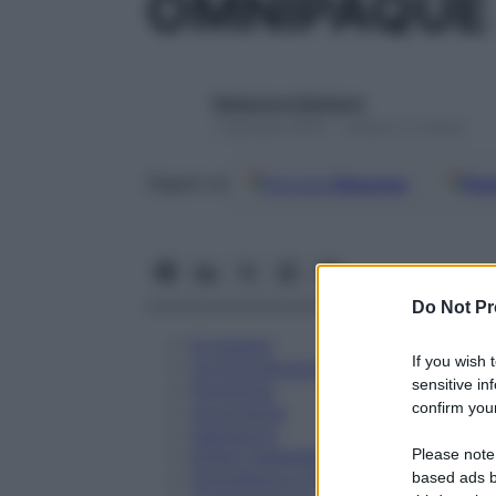
OMNIPAQUE 
Redazione Starbene
1 Gennaio 2025 – Lettura 31 minuti
Google
Discover
Fon
Seguici su
Do Not Pr
Eccipienti
If you wish 
Controindicazioni
sensitive in
Posologia
confirm your
Avvertenze
Interazioni
Please note
Effetti Indesiderati
Gravidanza e Allattamento
based ads b