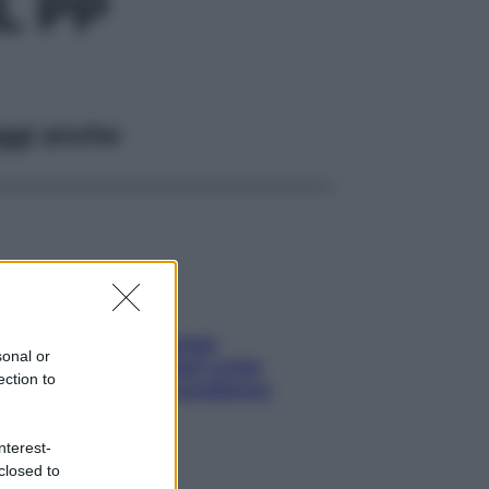
L PP
ggi anche
Capelli spezzati lungo
sonal or
l’attaccatura? Scopri come
ection to
risolvere l’annoso problema
nterest-
closed to