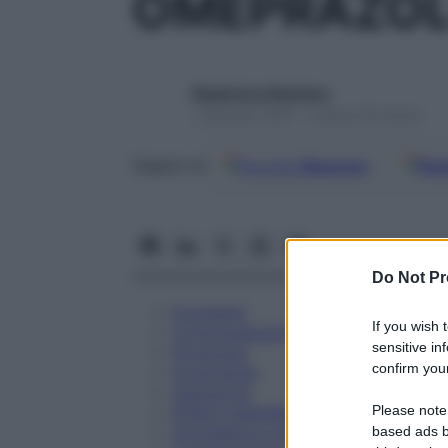
OMEPRAZOL
Redazione Starbene
1 Gennaio 2025 – Lettura 20 minuti
Google
Discover
Fon
Seguici su
Do Not Pr
Eccipienti
If you wish 
Controindicazioni
sensitive in
Posologia
confirm your
Avvertenze
Interazioni
Please note
Effetti Indesiderati
Gravidanza e Allattamento
based ads b