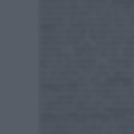
solitamente entro 8 settimane.
Prevenzion
prevenzione delle recidive di ulcera gast
la dose raccomandata è 20 mg una volta a
aumentata a 40 mg una volta al giorno.
E
peptica
Per l’eradicazione dell’
H. pylori
la 
tolleranza individuale del paziente al far
terapeutici nazionali, regionali e locali e
claritromicina 500 mg + amoxicillina 100
settimana, o – Omeprazolo 20 mg+ clarit
metronidazolo 400 mg (o 500 mg o tinida
giorno per una settimana, o – Omeprazolo
500 mg e metronidazolo 400 mg (o 500 mg
per una settimana. Con ciascun regime la t
ancora positivo
all’H. pylori
.
Trattamento d
terapia con FANS
Per il trattamento delle
con FANS la dose raccomandata è 20 mg un
si ha la guarigione entro 4 settimane di 
completamente guariti dopo il trattamento i
4 settimane di trattamento.
Prevenzione d
terapia con FANS nei pazienti a rischio
Per
associate alla terapia con FANS nei pazien
ulcere gastriche e duodenali e di sanguina
raccomandata è 20 mg una volta al gior