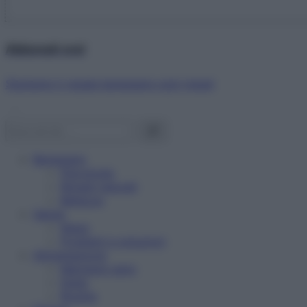
Abbonati ora!
Starbene ti regala benessere ogni mese!
Benessere
Psicologia
Rimedi naturali
Bellezza
Salute
News
Problemi e soluzioni
Alimentazione
Mangiare sano
Diete
Ricette