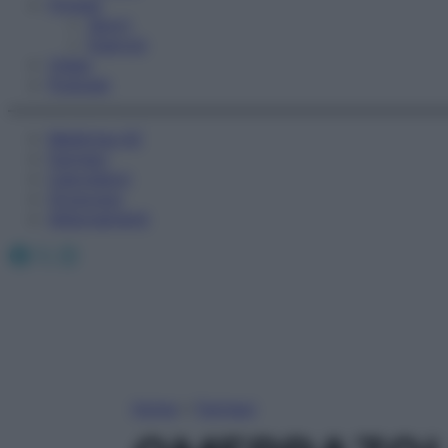
Fitness
Sport
Esercizi
Video
Podcast
Medicina AZ
Farmaci
Calcolatori
Oroscopo
Abbonamenti
Facebook
X
Instagram
Home
»
Farmaci