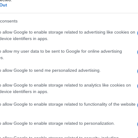
a reflusso gastroesofageo sintomatica; – Trattamento
Out
zione pediatrica
:
Bambini di età superiore ad un
to dell’esofagite da reflusso; • Trattamento
gurgito gastroesofageo nella malattia da reflusso
consents
ai 4 anni e adolescenti
• Trattamento, in
a duodenale causata da
H. pylori
.
o allow Google to enable storage related to advertising like cookies on
evice identifiers in apps.
o allow my user data to be sent to Google for online advertising
s.
ccarosio e amido di mais) lattosio anidro ipromellosa
lsolfato sodio fosfato bibasico dodecaidrato
to allow Google to send me personalized advertising.
ato copolimero (1:1) dispersione 30% macrogol 6000
ontiene: Corpo: ferro ossido nero (E 172) ferro ossido
o allow Google to enable storage related to analytics like cookies on
itanio diossido (E 171) gelatina Testa: indigo carmine
evice identifiers in apps.
rro ossido rosso (E 172) ferro ossido giallo (E 172)
o allow Google to enable storage related to functionality of the website
o allow Google to enable storage related to personalization.
zoli sostituiti o a uno qualsiasi degli eccipienti
o allow Google to enable storage related to security, including