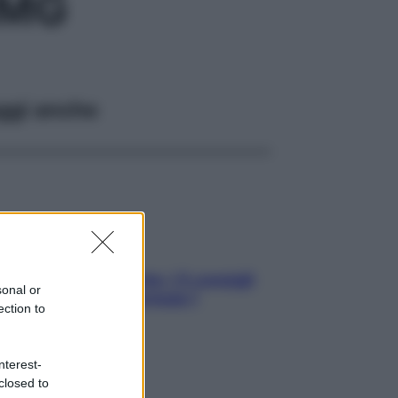
0MG
ggi anche
Sicurezza al volante: i 5 consigli
sonal or
dell’ex pilota di Formula 1
ection to
nterest-
closed to