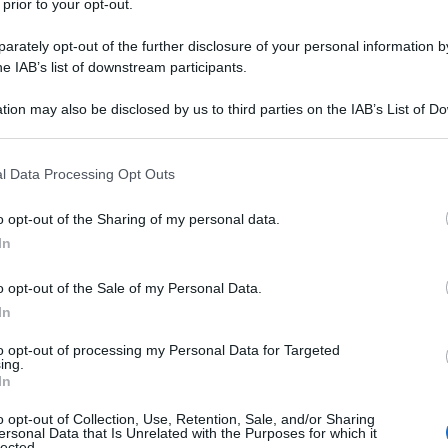
 prior to your opt-out.
rately opt-out of the further disclosure of your personal information by
he IAB’s list of downstream participants.
tion may also be disclosed by us to third parties on the IAB’s List of 
Descrizione tipo ricetta:
RR – RIPETIBILE
 that may further disclose it to other third parties.
10V IN 6MESI
 that this website/app uses one or more Google services and may gath
l Data Processing Opt Outs
Forma farmaceutica:
CAPSULE
including but not limited to your visit or usage behaviour. You may click 
GASTRORESISTENTI
 to Google and its third-party tags to use your data for below specifi
o opt-out of the Sharing of my personal data.
ogle consent section.
In
o opt-out of the Sale of my Personal Data.
ono indicate per:
Adulti
: – Trattamento dell’ulcera
 ulcera duodenale; – Trattamento dell’ulcera gastrica;
In
trica; – Eradicazione dell’infezione da
Helicobacter
 con appropriate terapie antibiotiche; – Trattamento
to opt-out of processing my Personal Data for Targeted
ing.
 al trattamento con farmaci antinfiammatori non
In
 gastriche e duodenali associate al trattamento con
S) in pazienti a rischio; – Trattamento dell’esofagite
o opt-out of Collection, Use, Retention, Sale, and/or Sharing
l paziente con esofagite da reflusso guarita; –
ersonal Data that Is Unrelated with the Purposes for which it
lected.