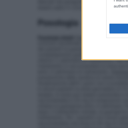
elencati nel paragrafo 6.1. L’omeprazolo c
authenti
essere usato in concomitanza con nelfinav
Posologia
Posologia
Adulti
Trattamento delle ulcer
un’ulcera duodenale in corso è 20 mg di 
dei pazienti la guarigione avviene entro 
completamente guariti, dopo il trattamento
ulteriori 2 settimane di trattamento. Nei
trattamento è raccomandata la dose giorna
entro 4 settimane di trattamento.
Prevenz
prevenzione delle recidive di ulcera duode
l’eradicazione dell’H. pylori non è possib
In alcuni pazienti la dose giornaliera di 1
terapia, la dose può essere aumentata a
raccomandata è 20 mg di omeprazolo una v
ottiene la guarigione entro 4 settimane. 
dopo il trattamento iniziale, la guarigione
trattamento. Per i pazienti con ulcera ga
raccomandata una dose di 40 mg di omepra