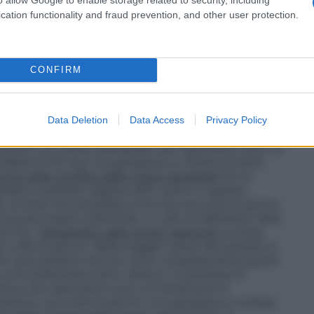
ome altri inibitori di pompa protonica (IPP) non deve
cation functionality and fraud prevention, and other user protection.
ir (vedere paragrafo 4.5).
CONFIRM
e duodenali
La dose raccomandata nei pazienti con
omeprazolo una volta al giorno. Nella maggior parte
2 settimane. Per alcuni pazienti che non sono
Data Deletion
Data Access
Privacy Policy
 iniziale, di solito la guarigione avviene durante le
 pazienti con ulcera duodenale che rispondono poco al
liera di 40 mg e la guarigione si ottiene di solito
ione delle recidive delle ulcere duodenali
Per la
nale in pazienti negativi all’H. pylori o quando
ile, la dose raccomandata è 20 mg una volta al giorno.
0 mg può essere sufficiente. In caso di fallimento della
 40 mg.
Trattamento delle ulcere gastriche
La dose
olta al giorno. Nella maggior parte dei pazienti si
Per quei pazienti che non sono completamente guariti
 si ha solitamente entro ulteriori 4 settimane di
strica che rispondono poco al trattamento è
zolo una volta la giorno e la guarigione si ottiene