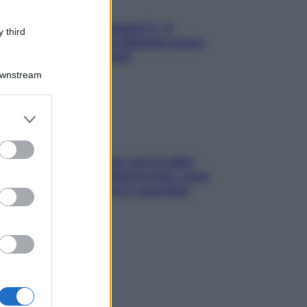
«Oggi che se magnamo?»: 4
 third
ricette facili di Max Mariola senza
pesare gli ingredienti
Downstream
er and store
to grant or
ed purposes
Perché la pressione con il caldo
scende e sale all’improvviso: cosa
succede alle donne e cosa fare
subito