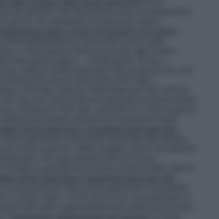
e delle recidive delle ulcere gastriche
Per la
rica nei pazienti che rispondono poco al trattamento
l giorno. Se necessario la dose può essere
radicazione dell’
H. pylori
nei pazienti con ulcera
scelta dell’antibiotico deve tener conto della
maco, e deve essere fatta in accordo agli schemi
 alle linee guida vigenti. – Omeprazolo 20 mg +
0 mg, ciascun medicinale due volte al giorno per una
romicina 250 mg (in alternativa 500 mg) +
zolo 500 mg), ciascun medicinale per due volte al
 40 mg una volta al giorno associato ad amoxicillina
 o tinidazolo 500 mg), entrambi tre volte al giorno
erapia può essere ripetuta se il paziente risulta
elle ulcere gastriche e duodenali associate alla
 ulcere gastriche e duodenali associate alla terapia
a volta la giorno. Nella maggior parte dei pazienti
trattamento. Per quei pazienti che non sono
niziale la guarigione di solito avviene nelle ulteriori
elle ulcere gastriche e duodenali associate alla
 la prevenzione delle ulcere gastriche e duodenali
ti a rischio (età > di 60 anni e con una anamnesi di
menti del tratto gastrointestinale superiore) la dose
no.
Trattamento dell’esofagite da reflusso
La dose