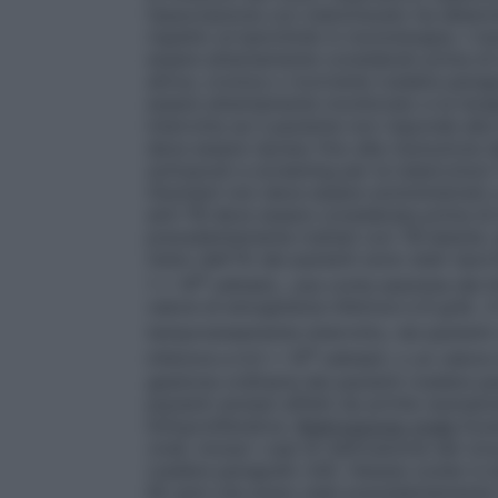
l’associazione con metotrexato ha determ
rispetto al baricitinib in monoterapia. I r
essere attentamente considerati prima di in
attiva, cronica o ricorrente (vedere paragr
essere attentamente monitorato e la ter
interrotta se il paziente non risponde all
deve essere ripreso fino alla risoluzione d
sottoposti a screening per la tubercolosi 
Olumiant non deve essere somministrato a 
anti-TB deve essere considerata prima di i
precedentemente trattati con TB latente.
meno dell’1% dei pazienti sono stati riport
9
1 x 10
cellule/L, una conta assoluta dei li
valore di emoglobina inferiore a 8 g/dL. I
temporaneamente interrotto, nei pazienti
9
inferiore a 0,5 x 10
cellule/L o un valore
gestione ordinaria dei pazienti (vedere par
pazienti anziani affetti da artrite reumatoi
linfoproliferative.
Riattivazione virale
Duran
virali, inclusi i casi di riattivazione del 
(vedere paragrafo 4.8). Herpes zoster è s
65 anni che erano stati precedentemente t