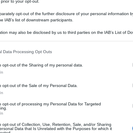
 prior to your opt-out.
rately opt-out of the further disclosure of your personal information by
he IAB’s list of downstream participants.
Descrizione tipo ricetta:
RNRL –
tion may also be disclosed by us to third parties on the IAB’s List of 
LIMITATIVA NON RIPETIB.
 that may further disclose it to other third parties.
Forma farmaceutica:
COMPRESSE
 that this website/app uses one or more Google services and may gath
l Data Processing Opt Outs
RIVESTITE
including but not limited to your visit or usage behaviour. You may click 
 to Google and its third-party tags to use your data for below specifi
o opt-out of the Sharing of my personal data.
ogle consent section.
Presenza Lattosio:
No
In
l’artrite reumatoide in fase attiva da moderata a
o opt-out of the Sale of my Personal Data.
una risposta inadeguata, o che sono intolleranti, ad
nti la malattia. Olumiant può essere somministrato in
In
xato (vedere paragrafi 4.4, 4.5 e 5.1 per i dati
to opt-out of processing my Personal Data for Targeted
ing.
In
o opt-out of Collection, Use, Retention, Sale, and/or Sharing
ersonal Data that Is Unrelated with the Purposes for which it
lected.