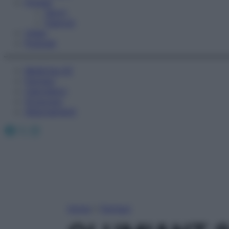
Fitness
Sport
Esercizi
Video
Podcast
Medicina AZ
Farmaci
Calcolatori
Oroscopo
Abbonamenti
Facebook
X
Instagram
Home
»
Farmaci