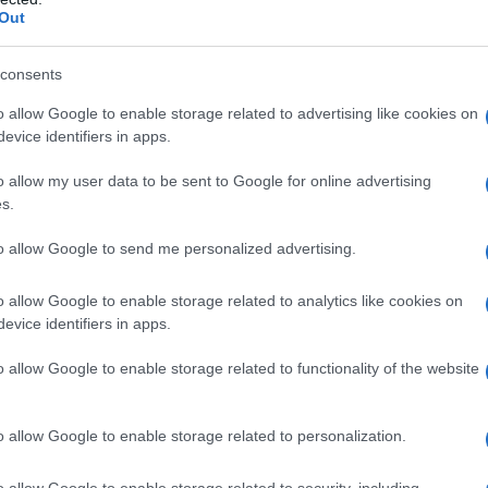
cristallina • croscarmellosa sodica • magnesio
Out
– Ferro ossido rosso (E172) – lecitina (di soia) (E322)
tanio diossido (E171)
consents
o allow Google to enable storage related to advertising like cookies on
evice identifiers in apps.
 qualsiasi degli eccipienti elencati al paragrafo 6.1.
o allow my user data to be sent to Google for online advertising
s.
to allow Google to send me personalized advertising.
o allow Google to enable storage related to analytics like cookies on
ici esperti nella diagnosi e nel trattamento
evice identifiers in apps.
raccomandata di Olumiant è 4 mg una volta al
no è appropriata per i pazienti di età ≥ 75 anni e
una storia di infezioni croniche o ricorrenti. Una
o allow Google to enable storage related to functionality of the website
re presa in considerazione anche per i pazienti che
ell’attività della malattia con 4 mg una volta al
e progressiva della dose (vedere paragrafo 5.1). Il
o allow Google to enable storage related to personalization.
azienti con una conta assoluta dei linfociti (ALC)
9
ssoluta dei neutrofili (ANC) inferiore a 1 x 10
o allow Google to enable storage related to security, including