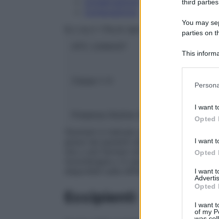
Conservazione
third parties
Composizione
You may sepa
ELI LILLY ITALIA SpA
parties on t
ATC:
L04AA37
This informa
Participants
Classe 1:
H
Please note
Persona
information 
deny consent
I want t
in below Go
Presenza Glutine:
No
Opted 
Olumiant è indicato per il trattamento del
I want t
grave nei pazienti adulti che hanno avuto 
uno o più farmaci anti-reumatici modifica
Opted 
monoterapia o in associazione con metotre
disponibili sulle differenti associazioni).
I want 
Advertis
Opted 
Eccipienti
I want t
of my P
was col