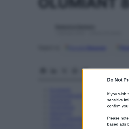
OLUMIANT 8
Redazione Starbene
1 Gennaio 2025 – Lettura 20 minuti
Google
Discover
Fon
Seguici su
Do Not Pr
Eccipienti
If you wish 
Controindicazioni
sensitive in
Posologia
confirm your
Avvertenze
Interazioni
Please note
Effetti Indesiderati
Gravidanza e Allattamento
based ads b