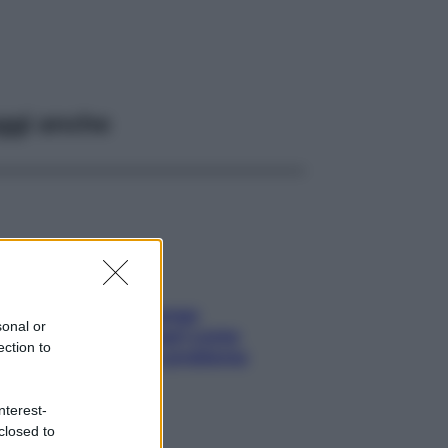
ggi anche
Capelli spezzati lungo
sonal or
l’attaccatura? Scopri come
ection to
risolvere l’annoso problema
nterest-
closed to