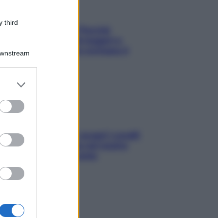
 third
Fame dopo cena? Perché
succede e 6 snack leggeri e
appetitosi che non rovinano il
Downstream
sonno
er and store
to grant or
ed purposes
Non solo Maldive: scopri i coralli
che si nascondono nel nostro
Mediterraneo (e come
proteggerli)