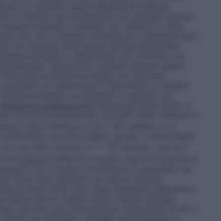
inato un aumento della frequenza di infezioni
ischi e i benefici del trattamento con Olumiant devono
iziare la terapia in pazienti con infezioni in fase
afo 4.2). Se si sviluppa un’infezione, il paziente deve
apia con Olumiant deve essere temporaneamente
a terapia standard. Il trattamento con Olumiant non
ell’infezione.
Tubercolosi
I pazienti devono essere
(TB) prima di iniziare la terapia con Olumiant.
pazienti con tubercolosi in fase attiva. La terapia
niziare la terapia con Olumiant in pazienti non
Alterazioni ematologiche
Durante gli studi clinici, in
ati una conta assoluta dei neutrofili (ANC) inferiore a
9
nfociti (ALC) inferiore a 0,5 x 10
cellule/L e un
l trattamento non deve essere iniziato, o deve essere
9
 con una ANC inferiore a 1 x 10
cellule/L, una ALC
 di emoglobina inferiore a 8 g/dL osservati durante la
agrafo 4.2). Il rischio di linfocitosi è aumentato nei
de. Sono stati segnalati rari casi di malattie
te gli studi clinici sono state segnalate riattivazioni
virus herpes (ad es. herpes zoster, herpes simplex)
tato riportato più comunemente nei pazienti di eta’ ≥
rattati con entrambi i DMARD, quelli biologici e