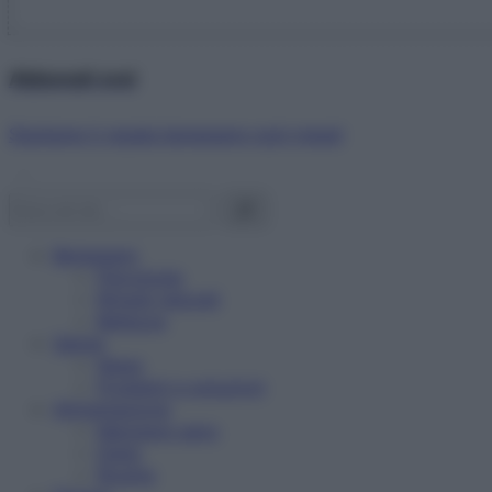
Abbonati ora!
Starbene ti regala benessere ogni mese!
Benessere
Psicologia
Rimedi naturali
Bellezza
Salute
News
Problemi e soluzioni
Alimentazione
Mangiare sano
Diete
Ricette