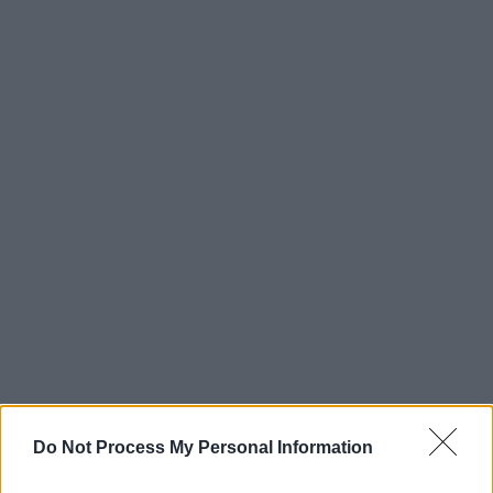
Do Not Process My Personal Information