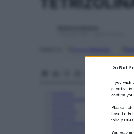
TETRIZOLIN
Redazione Starbene
1 Gennaio 2025 – Lettura 4 minuti
Google
Discover
Fon
Seguici su
Do Not Pr
If you wish 
sensitive in
Eccipienti
confirm your
Controindicazioni
Posologia
Please note
Avvertenze
based ads b
Interazioni
third parties
Effetti Indesiderati
Gravidanza e Allattamento
You may sepa