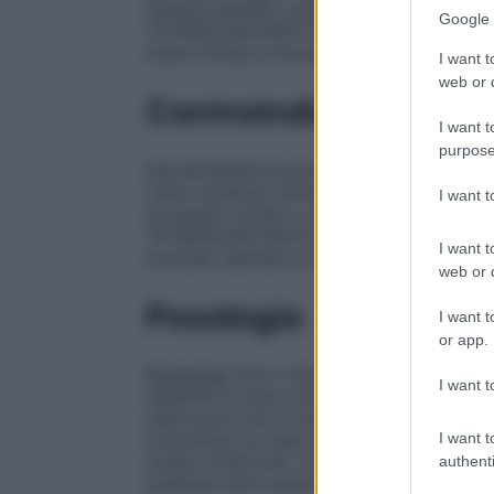
disodio edetato, polisorbato 80,
benzalco
Google 
TETRIZOLINA BOUTY 0,5 mg/ml collirio, 
sodio fosfato monobasico, disodio edetato
I want t
web or d
Controindicazioni
I want t
purpose
Ipersensibilità al principio attivo o ad uno
verso sostanze strettamente correlate dal
I want 
ad angolo stretto o da altre gravi patolog
TETRIZOLINA BOUTY collirio in flacone è c
I want t
morbide. Bambini al di sotto dei tre anni d
web or d
Posologia
I want t
or app.
Posologia
Una o due gocce da instillare, d
I want t
superare le dosi consigliate.
Modo di som
assicurarsi che il contenitore monodose 
I want t
monodose va usato solo immediatamente d
essere riutilizzato. Evitare che l’estremi
authenti
qualsiasi altra superficie.