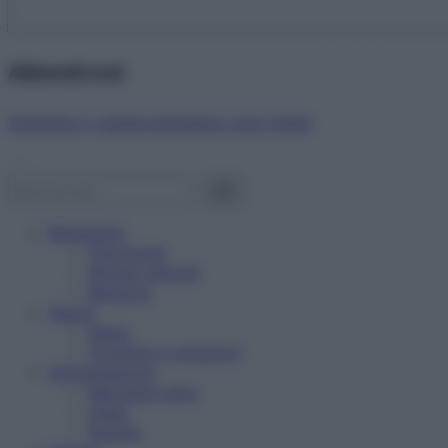
Abbonati ora!
Starbene ti regala benessere ogni mese!
Benessere
Psicologia
Rimedi naturali
Bellezza
Salute
News
Problemi e soluzioni
Alimentazione
Mangiare sano
Diete
Ricette