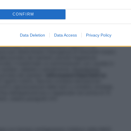
CONFIRM
nza o l’aggravamento della sintomatologia oculare
are l’oculista; in ogni caso il medicinale non deve
Data Deletion
Data Access
Privacy Policy
cutivi senza una corretta valutazione. Attenersi
medicinale, se accidentalmente ingerito o se
ve può determinare l’insorgenza di fenomeni tossici.
a portata dei bambini; poiché l’ingestione
cata. Il medicinale va somministrato con cautela in
i cardiaci, diabete e iperglicemia.
Popolazione
 portata dei bambini.
Informazioni importanti su
mg/ml collirio, flacone
contiene
benzalconio
cchi e decolorazione delle lenti a contatto morbide.
ima dell’applicazione e riapplicate non prima di 15
enti, vedere paragrafo 6.1).
pia con farmaci antidepressivi (inibitori delle MAO).