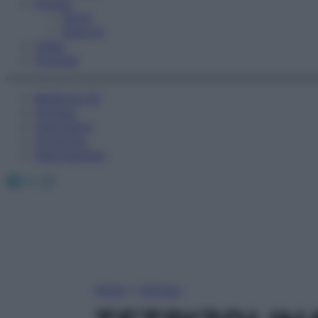
Fitness
Sport
Esercizi
Video
Podcast
Medicina AZ
Farmaci
Calcolatori
Oroscopo
Abbonamenti
Facebook
X
Instagram
Home
»
Farmaci