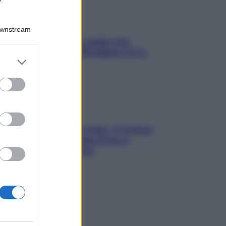
Downstream
Aria condizionata: usala così,
senza rischiare raffreddore & Co.
er and store
to grant or
ed purposes
Mindfulness tra le vette: a Cortina
due giorni lontani da stress e
ansia da smartphone