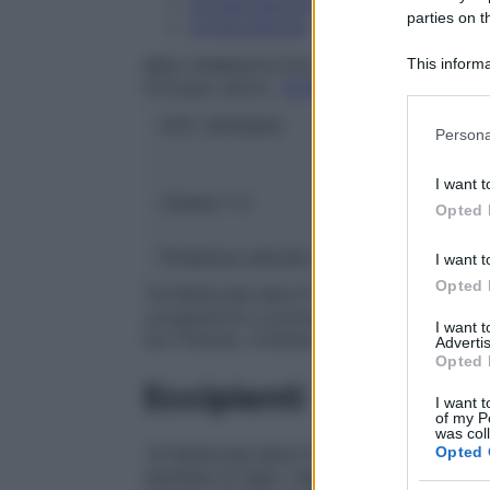
Conservazione
parties on t
Composizione
This informa
IBSA FARMACEUTICI ITALIA Srl
Principio attivo:
TETRIZOLINA CLORIDRA
Participants
ATC:
S01GA02
Please note
Persona
information 
deny consent
I want t
in below Go
Classe 1:
C
Opted 
Presenza Lattosio:
No
I want t
Opted 
TETRIZOLINA BOUTY collirio è indicato nel
congestione e prurito oculare scatenati da
I want 
luci intense, riverbero solare o da neve).
Advertis
Opted 
Eccipienti
I want t
of my P
was col
Opted 
TETRIZOLINA BOUTY 0,5 mg/ml collirio, f
distillata di tiglio, disodio fosfato dodec