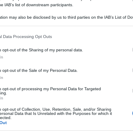
he IAB’s list of downstream participants.
tion may also be disclosed by us to third parties on the IAB’s List of 
TO
 that may further disclose it to other third parties.
Descrizione tipo ricetta:
OTC – LIBERA
 that this website/app uses one or more Google services and may gath
l Data Processing Opt Outs
VENDITA
including but not limited to your visit or usage behaviour. You may click 
 to Google and its third-party tags to use your data for below specifi
o opt-out of the Sharing of my personal data.
ogle consent section.
Forma farmaceutica:
COLLIRIO SOLUZIONE
In
o opt-out of the Sale of my Personal Data.
In
 trattamento di irritazione, arrossamento,
 cause allergiche, chimiche o fisiche (fumi, polveri,
to opt-out of processing my Personal Data for Targeted
ing.
In
o opt-out of Collection, Use, Retention, Sale, and/or Sharing
ersonal Data that Is Unrelated with the Purposes for which it
lected.
Out
lacone 8 ml
Acqua distillata di camomilla, acqua
aidrato, potassio diidrogeno fosfato, sodio cloruro,