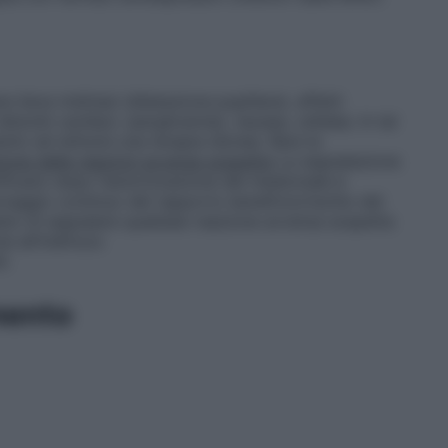
 lieve midriasi (dilatazione pupillare), effetti
sturbi cardiaci, iperglicemia), nausea, cefalea. In tal
nto ed istituire una terapia idonea. Rare le
ione delle reazioni avverse sospette
La segnalazione
ificano dopo l’autorizzazione del medicinale è
raggio continuo del rapporto beneficio/rischio del
iesto di segnalare qualsiasi reazione avversa sospetta
e all’indirizzo
i.
mento