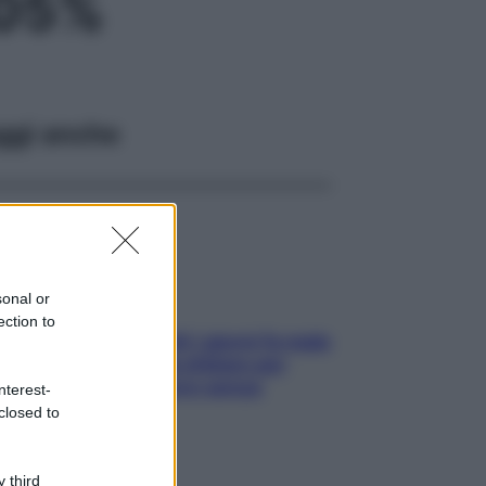
,05%
ggi anche
sonal or
ection to
Doccia, lavarsi tutti i giorni fa male
alla pelle? I miti da sfatare per
proteggerla davvero senza
nterest-
stressarla
closed to
 third