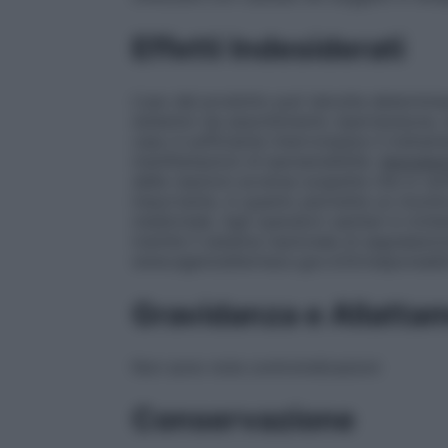
Effetti Indesiderati
L’uso del prodotto può talvolta determinare
sistemici da assorbimento (ipertensione, di
caso è sufficiente interrompere il trattame
manifestazioni di ipersensibilità.
Segnalaz
delle reazioni avverse sospette che si ver
importante, in quanto permette un monito
medicinale. Agli operatori sanitari è rich
tramite il sistema nazionale di segnalazion
www.agenziafarmaco.gov.it/it/responsabil
Gravidanza e Allatta
Non sono note controindicazioni
Conservazione