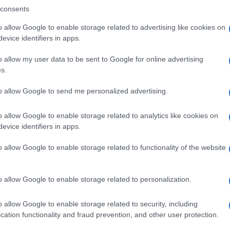
nio cloruro
(vedere paragrafo 4.4), acqua purificata.
consents
contenitore monodose
: Disodio fosfato dodecaidrato,
, sodio cloruro, acqua purificata.
o allow Google to enable storage related to advertising like cookies on
evice identifiers in apps.
o allow my user data to be sent to Google for online advertising
s.
 qualsiasi degli eccipienti elencati al paragrafo 6.1 o
 punto di vista chimico. Soggetti affetti da glaucoma
to allow Google to send me personalized advertising.
ie oculari. Per la presenza di benzalconio cloruro
ontroindicato nei portatori di lenti a contatto
o allow Google to enable storage related to analytics like cookies on
i età.
evice identifiers in apps.
o allow Google to enable storage related to functionality of the website
ue o tre volte al dì nel fornice congiuntivale. Non
o allow Google to enable storage related to personalization.
ministrazione
Uso oftalmico. Prima dell’uso
sia intatto. TETRIZOLINA BOUTY in contenitore
o allow Google to enable storage related to security, including
opo l’apertura. L’eventuale residuo non deve
tà del contenitore venga a contatto con l’occhio o con
cation functionality and fraud prevention, and other user protection.