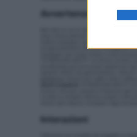
Avvertenze
Nel caso in cui si verificasse la persiste
dopo breve periodo di trattamento, consult
essere impiegato per più di 4 giorni conse
scrupolosamente alle dosi consigliate. Il 
impiegato per lungo tempo a dosi eccessi
TETRIZOLINA BOUTY va tenuto lontano dall
accidentale può provocare sedazione spic
pazienti affetti da ipertiroidismo, disturb
pediatrica
Tenere fuori dalla vista e della
alcuni eccipienti
TETRIZOLINA BOUTY 0,5 
cloruro
che può causare irritazione agli o
Le lenti a contatto devono essere tolte pr
minuti (per l’elenco completo degli eccipi
Interazioni
Utilizzare con cautela nei soggetti in tera