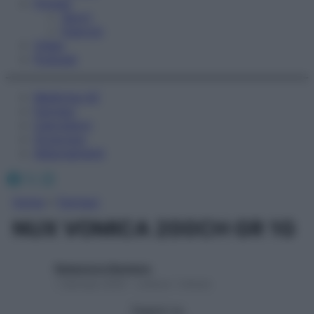
Fitness
Sport
Esercizi
Video
Podcast
Medicina AZ
Farmaci
Calcolatori
Oroscopo
Abbonamenti
Facebook
X
Instagram
Home
»
Farmaci
NUX VOMICA 200CH GR 1G
Redazione Starbene
1 Gennaio 2025 – Lettura 1 minuto
Seguici su