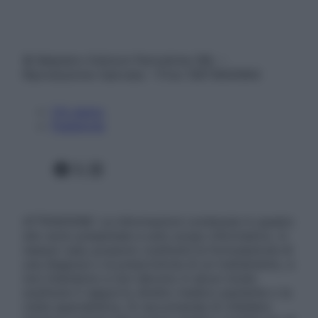
© Belpietro Edizioni Periodiche SRL –
Riproduzione riservata – P.Iva 13673600964
Chi siamo
Pubblicità
Facebook
X
Instagram
ATTENZIONE: Le informazioni contenute in questo
sito sono presentate a solo scopo informativo, in
nessun caso possono costituire la formulazione di
una diagnosi o la prescrizione di un trattamento, e
non intendono e non devono in alcun modo
sostituire il rapporto diretto medico-paziente o la
visita specialistica. Si raccomanda di chiedere