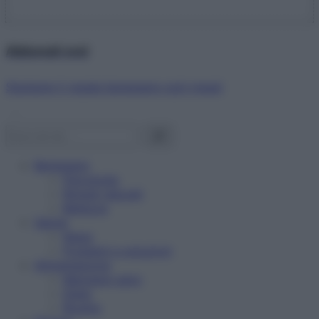
Abbonati ora!
Starbene ti regala benessere ogni mese!
Benessere
Psicologia
Rimedi naturali
Bellezza
Salute
News
Problemi e soluzioni
Alimentazione
Mangiare sano
Diete
Ricette