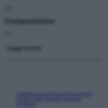
NULL
Composizione
NULL
Leggi anche
Capelli spezzati lungo l’attaccatura?
Scopri come risolvere l’annoso
problema