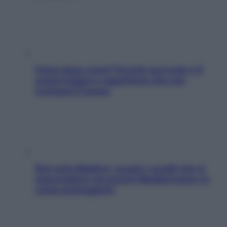
Fame dopo cena? Perché succede e 6
snack leggeri e appetitosi che non
rovinano il sonno
Non solo Maldive: scopri i coralli che si
nascondono nel nostro Mediterraneo (e
come proteggerli)