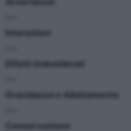
Avvertenze
NULL
Interazioni
NULL
Effetti Indesiderati
NULL
Gravidanza e Allattamento
NULL
Conservazione