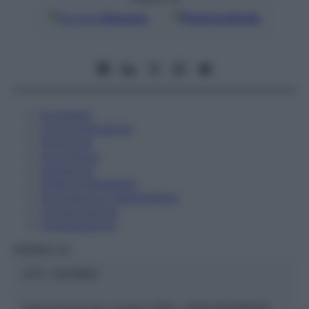
Google
Discover
Fonti preferite
Eccipienti
Controindicazioni
Posologia
Avvertenze
Interazioni
Effetti Indesiderati
Gravidanza e Allattamento
Conservazione
Composizione
HERING Srl
ATC:
2AA1B04
Descrizione tipo ricetta:
SOP – NON RICHIESTA