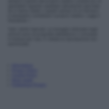
sempre il parere del proprio medico curante e/o di
specialisti riguardo qualsiasi indicazione riportata.
Se si hanno dubbi o quesiti sull’uso di un farmaco
è necessario contattare il proprio medico. Leggi il
Disclaimer »
Tutti i diritti riservati. Le immagini utilizzate negli
articoli sono di proprietà dell’editore o concesse
in licenza per l’uso. È vietata la riproduzione non
autorizzata.
Informativa
Privacy Policy
Cookie Policy
Note Legali
Preferenze Privacy