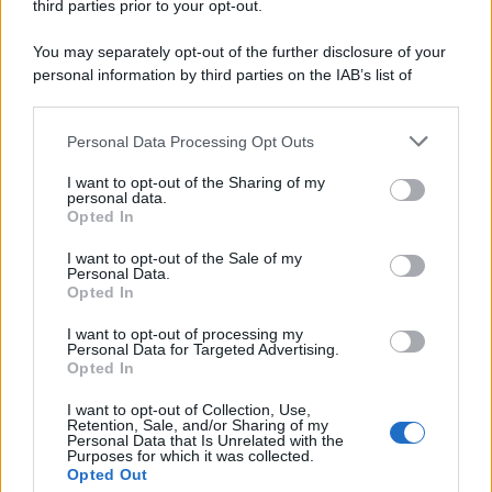
third parties prior to your opt-out.
You may separately opt-out of the further disclosure of your
personal information by third parties on the IAB’s list of
downstream participants.
Personal Data Processing Opt Outs
This information may also be disclosed by us to third parties
on the IAB’s List of Downstream Participants that may further
I want to opt-out of the Sharing of my
disclose it to other third parties.
personal data.
Opted In
Please note that this website/app uses one or more Google
services and may gather and store information including but
I want to opt-out of the Sale of my
Personal Data.
not limited to your visit or usage behaviour. You may click to
Opted In
grant or deny consent to Google and its third-party tags to
use your data for below specified purposes in below Google
I want to opt-out of processing my
consent section.
Personal Data for Targeted Advertising.
Opted In
I want to opt-out of Collection, Use,
Retention, Sale, and/or Sharing of my
Personal Data that Is Unrelated with the
Purposes for which it was collected.
Opted Out