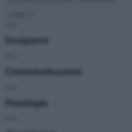
Classe 1:
C
NULL
Eccipienti
NULL
Controindicazioni
NULL
Posologia
NULL