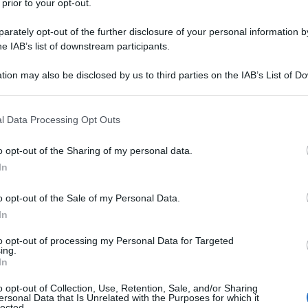
 prior to your opt-out.
rately opt-out of the further disclosure of your personal information by
he IAB’s list of downstream participants.
tion may also be disclosed by us to third parties on the IAB’s List of 
Descrizione tipo ricetta:
RR – RIPETIBILE
 that may further disclose it to other third parties.
10V IN 6MESI
 that this website/app uses one or more Google services and may gath
l Data Processing Opt Outs
Forma farmaceutica:
CEROTTI
including but not limited to your visit or usage behaviour. You may click 
 to Google and its third-party tags to use your data for below specifi
o opt-out of the Sharing of my personal data.
ogle consent section.
In
is in monoterapia o in associazione con altra terapia
o opt-out of the Sale of my Personal Data.
In
to opt-out of processing my Personal Data for Targeted
ing.
In
-2852), sorbitan oleato, glicole propilenico,
o opt-out of Collection, Use, Retention, Sale, and/or Sharing
ersonal Data that Is Unrelated with the Purposes for which it
lected.