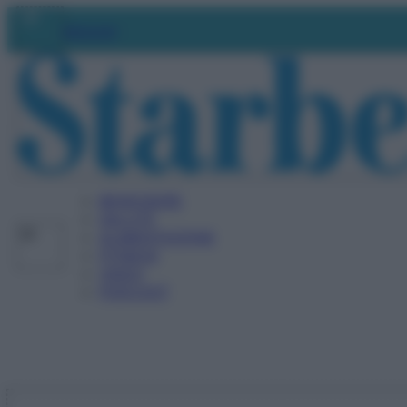
Vai
Abbonati
al
contenuto
BENESSERE
SALUTE
ALIMENTAZIONE
FITNESS
VIDEO
PODCAST