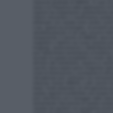
riduzione graduale di NIREDIL. In caso di 
dose e la frequenza delle applicazioni di
reazioni da sospensione caratteristiche de
infarto miocardico o insufficienza cardia
effettuato con cautela sotto stretto con
L’uso, specie se prolungato, di prodotti 
sensibilizzazione; in tal caso occorre in
terapeutiche. Il cerotto di NIREDIL deve 
magnetici o elettrici sul corpo durante 
Imaging), cardioversione o defibrillazion
può determinare ipotensione ortostatica, 
avvisati di questa possibilità in modo tal
all’inizio del trattamento. Qualora si verif
cerotto deve essere parte integrante del
(cioè di diminuzione o scomparsa di effica
nitroderivati può verificarsi con somminis
d’azione, incluso NIREDIL o altri cerotti
bassi i livelli plasmatici di nitroglicerina 
questa ragione è preferibile una terapia i
può interferire con il dosaggio delle catec
aumentando l’escrezione di queste sosta
cautela nei pazienti con ipossiemia arter