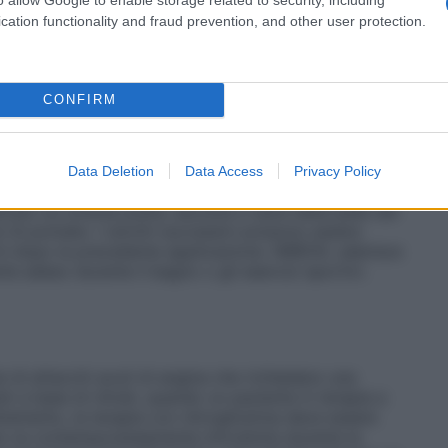
 verificata una attenuazione dell’effetto. In questi casi,
cation functionality and fraud prevention, and other user protection.
accomanda di applicare NIREDIL quotidianamente con un
iani: non ci sono informazioni particolari sull’uso
e suggerisca la necessità di variazioni nella dose.
 di NIREDIL nei bambini non è stata ancora stabilita. Il
CONFIRM
asparente di polietilene a bassa densità permeabile
i, ricoperto da una matrice adesiva acrilica in cui è
imensionale regola la velocità di cessione del
rotto di NIREDIL è contenuto in una bustina sigillata.
Data Deletion
Data Access
Privacy Policy
rana protettiva di poliestere che viene tolta ed
icato su un’area pulita, asciutta e sana della pelle del
ui di pomate. I cerotti successivi possono essere
orni dopo la precedente applicazione. NIREDIL aderisce
te adeso durante il bagno o gli esercizi sportivi.
i di attacchi acuti di angina che richiedano una
ti a base di nitrati, quando un paziente in terapia a
ttamento, la terapia con nitroglicerina deve essere
ia va contemporaneamente introdotta durante la