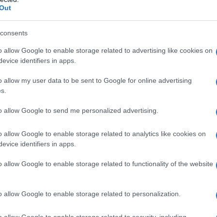
Out
consents
ai nitrati organici correlati, o ad uno qualsiasi degli
umentata pressione intraoculare • condizioni
o allow Google to enable storage related to advertising like cookies on
a • insufficienza circolatoria acuta associata a
evice identifiers in apps.
nza cardiaca dovuta ad ostruzione, come in caso di
ella pericardite costrittiva • gravidanza e
o allow my user data to be sent to Google for online advertising
pediatrica • l’uso concomitante di NIREDIL e inibitori
s.
e il sildenafil (Viagra), è controindicato poiché gli
gli effetti vasodilatatori di NIREDIL provocando grave
to allow Google to send me personalized advertising.
ensione grave (pressione sistolica inferiore a 90
o allow Google to enable storage related to analytics like cookies on
evice identifiers in apps.
o allow Google to enable storage related to functionality of the website
 soggetto ed in ogni caso occorre prescrivere la
iziare il trattamento con un cerotto di NIREDIL 5 mg
 dose: NIREDIL 10 mg o eventualmente NIREDIL 15 mg,
o allow Google to enable storage related to personalization.
ia continua per un periodo di 24 ore, sia
to notturno). In alcuni pazienti trattati con
o allow Google to enable storage related to security, including