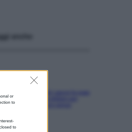
ggi anche
Doccia, lavarsi tutti i giorni fa male
sonal or
alla pelle? I miti da sfatare per
ection to
proteggerla davvero senza
stressarla
nterest-
closed to