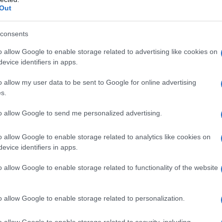
Out
consents
o allow Google to enable storage related to advertising like cookies on
ssere utilizzata nei casi di nota ipersensibilità alla
evice identifiers in apps.
enti elencati al paragrafo 6.1. Gravidanza accertata
lattamento (vedere paragrafo 4.6). Nifedipina Mylan
o allow my user data to be sent to Google for online advertising
 nei casi di shock cardiovascolare. Nifedipina Mylan
s.
 pazienti con tasca di Kock (ileostomia dopo
 essere utilizzata in combinazione con rifampicina
to allow Google to send me personalized advertising.
llo plasmatico efficace di nifedipina a causa
fo 4.5).
o allow Google to enable storage related to analytics like cookies on
evice identifiers in apps.
o allow Google to enable storage related to functionality of the website
 adattato alle necessità individuali in funzione della
paziente. Inoltre, in relazione al quadro clinico, la
o allow Google to enable storage related to personalization.
 Salvo diversa prescrizione medica, valgono le
Dose
o allow Google to enable storage related to security, including