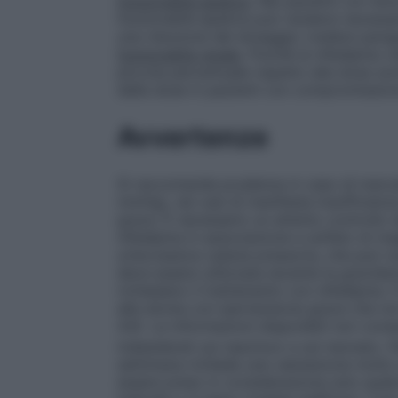
funzionalità epatica
. Nei pazienti con li
funzionalità epatica può rendersi necessa
una riduzione del dosaggio (vedere parag
funzionalità renale
. Poichè la nifedipina 
piccola percentuale rispetto alla dose s
della dose in pazienti con compromissione
Avvertenze
Si raccomanda prudenza in caso di marcata
mmHg), nei casi di manifesta insufficienza
grave. È necessario un attento controllo 
nifedipina in associazione a solfato di ma
un’eccessiva caduta pressoria, che può nu
deve essere utilizzata durante la gravida
richiedano il trattamento con nifedipina. 
alle donne con ipertensione grave che no
4.6). Le informazioni disponibili non conse
indesiderati sul nascituro e sul neonato. 
settimana richiede una valutazione molto
essere preso in considerazione solo qualo