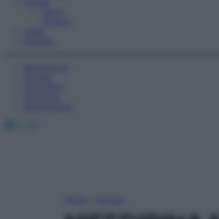
Fitness
Sport
Esercizi
Video
Podcast
Medicina AZ
Farmaci
Calcolatori
Oroscopo
Abbonamenti
Facebook
X
Instagram
Home
»
Farmaci