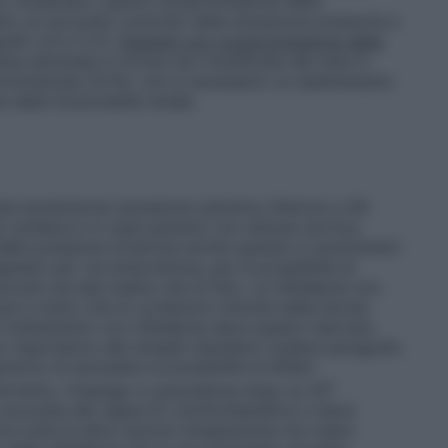
eve, moderata o grave compromissione della
rio un accurato controllo della situazione pressoria e
rafo 4.4 e 5.2).
Pazienti con compromissione della
viene eliminata in forma non modificata dal rene in
omministrata (0,1%), non è necessario un adattamento
 della funzionalità renale.
 ipotensione (pressione sistolica inferiore a 90
 cardiaca e in quei pazienti con stenosi aortica
della pressione arteriosa anche quando si somministri
gnesio per via endovenosa, per la possibilità di
ocere sia alla madre che al feto. La nifedipina non
nza a meno che le condizioni cliniche della donna
Il trattamento con nifedipina deve essere riservato
n rispondono alle terapie standard (vedere paragrafo
ntono di escludere la possibilità di effetti
a
Pertanto, l’impiego in gravidanza dopo la 20
 accurata del rapporto rischio/beneficio e deve
ra tutte le altre opzioni terapeutiche non siano