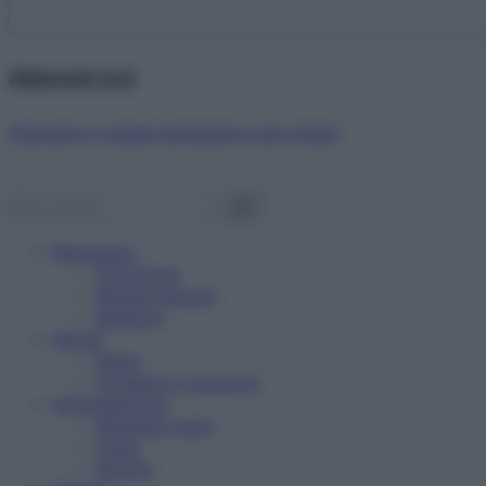
Abbonati ora!
Starbene ti regala benessere ogni mese!
Benessere
Psicologia
Rimedi naturali
Bellezza
Salute
News
Problemi e soluzioni
Alimentazione
Mangiare sano
Diete
Ricette