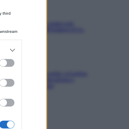
 third
Aria condizionata: usala così,
senza rischiare raffreddore & Co.
Downstream
er and store
to grant or
ed purposes
Mindfulness tra le vette: a Cortina
due giorni lontani da stress e
ansia da smartphone