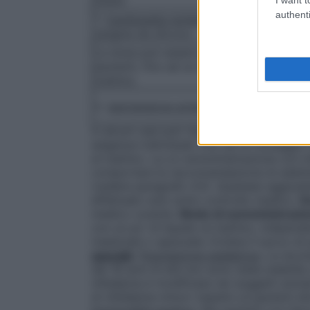
authenti
1.
Cardiopatia ischemica
angina pectoris 
(angina da sforzo)
La dose può essere gradatamente aumenta
pazienti, fino ad un dosaggio massimo di
mattino.
2.
Ipertensione arteriosa
In alcuni casi può risultare opportuno i
esigenze individuali, fino ad un dosaggi
al mattino. La co-somministrazione con i
comportare la raccomandazione di adattare
(vedere paragrafo 4.5). Qualsiasi aggiust
effettuato solo sotto controllo medico.
D
medico curante.
Modo di somministrazi
con un po’ di liquido al mattino, indipe
masticate o spezzate. Evitare il succo d
speciali
.
Popolazione pediatrica
. La sicur
dei 18 anni di età non sono state stabilite
nifedipina è modificata nei soggetti anzia
di nifedipina minori rispetto ai pazienti e