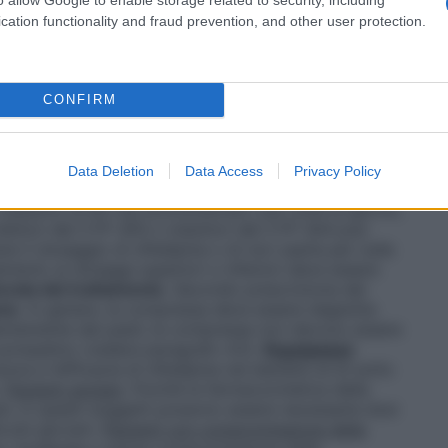
cation functionality and fraud prevention, and other user protection.
cronica stabile
1 cpr di nifedipina da 30 mg al
giorno
ta, in accordo con le esigenze individuali dei
 120 mg somministrato una volta al giorno, al
CONFIRM
1 cpr di nifedipina da 30 mg al
giorno
Data Deletion
Data Access
Privacy Policy
ncrementare gradualmente la dose, secondo le
o massimo di 60 mg somministrato una volta al giorno,
nibitori del CYP 3A4 o induttori del CYP 3A4 può
 il dosaggio di nifedipina o di non usarla per nulla
amento ai dosaggi superiori o inferiori deve essere
urata del trattamento
. Secondo prescrizione del
one
. In genere, la compressa deve essere deglutita
ndentemente dai pasti; le compresse non devono essere
i pompelmo (vedere paragrafo 4.5).
Popolazioni
ezza e l’efficacia di nifedipina nei bambini al di sotto
.
Pazienti anziani
. Poiché la farmacocinetica della
ni, in questi soggetti possono essere necessarie dosi
tà più giovani.
Pazienti con compromissione della