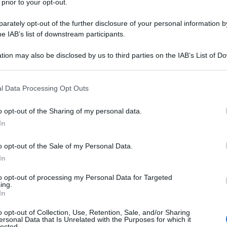
 prior to your opt-out.
rately opt-out of the further disclosure of your personal information by
he IAB’s list of downstream participants.
tion may also be disclosed by us to third parties on the IAB’s List of 
Descrizione tipo ricetta:
RR – RIPETIBILE
 that may further disclose it to other third parties.
10V IN 6MESI
 that this website/app uses one or more Google services and may gath
l Data Processing Opt Outs
Forma farmaceutica:
COMPRESSE
including but not limited to your visit or usage behaviour. You may click 
RIVESTITE RP
 to Google and its third-party tags to use your data for below specifi
o opt-out of the Sharing of my personal data.
ogle consent section.
In
o opt-out of the Sale of my Personal Data.
– angina pectoris cronica stabile (angina da sforzo).
In
to opt-out of processing my Personal Data for Targeted
ing.
In
4P, silice colloidale anidra, magnesio stearato,
o opt-out of Collection, Use, Retention, Sale, and/or Sharing
ersonal Data that Is Unrelated with the Purposes for which it
, titanio diossido (E171), macrogol 4000,
lected.