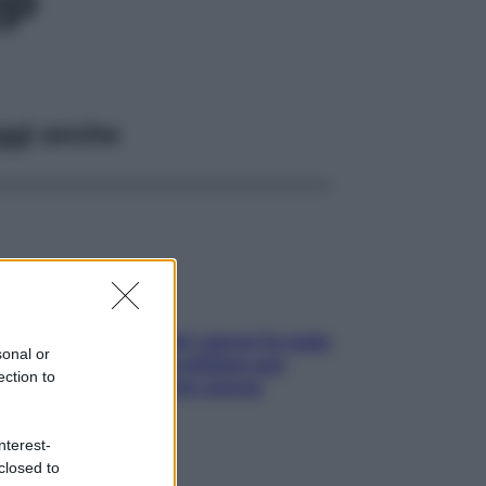
RP
ggi anche
Doccia, lavarsi tutti i giorni fa male
sonal or
alla pelle? I miti da sfatare per
ection to
proteggerla davvero senza
stressarla
nterest-
closed to