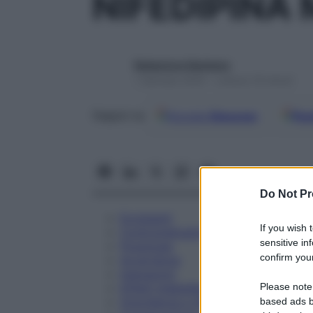
NIFEDIPINA
Redazione Starbene
1 Gennaio 2025 – Lettura 19 minuti
Google
Discover
Fon
Seguici su
Do Not Pr
Eccipienti
If you wish 
Controindicazioni
sensitive in
Posologia
confirm your
Avvertenze
Interazioni
Please note
Effetti Indesiderati
Gravidanza e Allattamento
based ads b