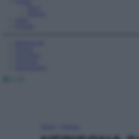
Fitness
Sport
Esercizi
Video
Podcast
Medicina AZ
Farmaci
Calcolatori
Oroscopo
Abbonamenti
Facebook
X
Instagram
Home
»
Farmaci