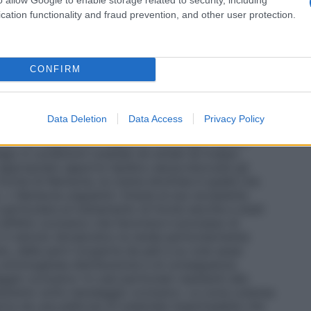
 bambini e adulti non devono essere trattati più a
bile in quattro forme farmaceutiche: crema, crema
cation functionality and fraud prevention, and other user protection.
 Queste forme farmaceutiche possono essere
 cutanee di ogni singolo caso: Nerisona crema nelle
a in condizioni cutanee né umide né troppo secche;
lto secca; Nerisona soluzione cutanea per le aree
CONFIRM
il suo elevato contenuto in acqua e basso livello di
nti dove contribuisce all’allontanamento delle
uzione e un essiccamento della cute. Nerisona crema
Data Deletion
Data Access
Privacy Policy
parti scoperte del corpo, su quelle coperte da peli e
oba
: Per l’equilibrato rapporto tra acqua e grassi
iego in condizioni cutanee né umide né troppo
 appropriato apporto lipidico senza bloccare gli
 forme di Nerisona, la crema idrofoba è quella che
o. •
Nerisona unguento
: Grazie al suo eccipiente
particolare al trattamento di forme secche e stadi
 effetto occlusivo che favorisce il processo di
: Il veicolo idroalcolico la rende particolarmente
o, delle parti ricoperte da peli e su cute assai
o un’omogenea distribuzione e di conseguenza
ggio occlusivo
: In casi particolari resistenti alla
ttamento sotto bendaggio occlusivo. La zona cutanea
erta da una pellicola di materiale impermeabile che