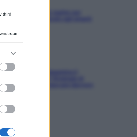
L’oroscopo food di Jupiter per
 third
l’estate 2026 dedicato agli amanti
del cibo
Downstream
er and store
to grant or
ed purposes
La trappola della dopamina ti
segue in spiaggia? Strategie di
digital detox per staccare davvero