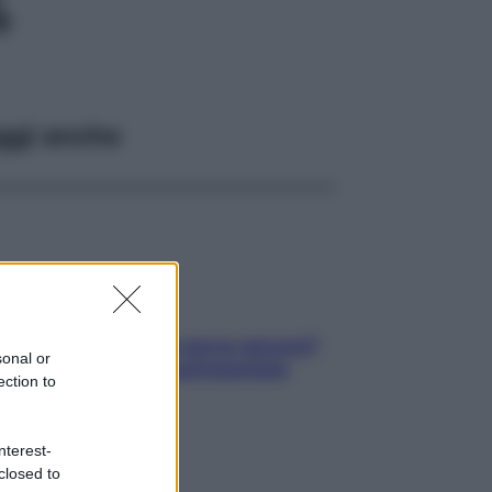
%
ggi anche
Contare le calorie serve ancora?
sonal or
La risposta della nutrizionista
ection to
nterest-
closed to