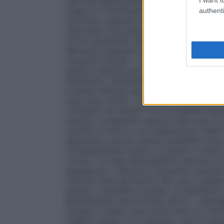
una sola applicazione al giorno. Lattanti,
lungo di 3 settimane. Nerisona è disponi
authenti
idrofoba, unguento e soluzione cutanea.
utilizzate a seconda delle caratteristiche
forme secernenti; Nerisona crema idrofob
Nerisona unguento in presenza di cute mo
ricoperte da peli. •
Nerisona crema
: Per 
grassi è elettiva per le dermatosi secerne
secrezioni, ottenendone una rapida dimin
è anche indicata per l’applicazione sulle 
sulle aree umide. •
Nerisona crema idrof
contenuti nel veicolo trova possibile imp
secche. Il preparato assicura alla cute un
scambi di calore o la traspirazione. Delle
garantisce una più ampia possibilità d’us
completamente anidro, si presta in modo 
cronici. La base dell’unguento esercita un
guarigione. •
Nerisona soluzione cutanea
indicata nelle dermatosi del cuoio capellut
grassa o sensibile ai grassi, consentend
penetrazione del principio attivo. •
Benda
terapia il medico può prescrivere un tra
malata trattata col preparato verrà ricop