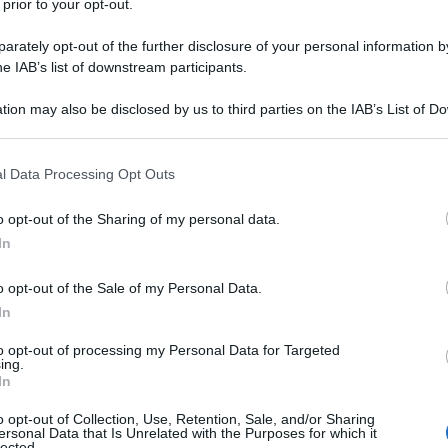
 prior to your opt-out.
rately opt-out of the further disclosure of your personal information by
he IAB’s list of downstream participants.
RATO
tion may also be disclosed by us to third parties on the IAB’s List of 
Descrizione tipo ricetta:
RR – RIPETIBILE
 that may further disclose it to other third parties.
10V IN 6MESI
 that this website/app uses one or more Google services and may gath
l Data Processing Opt Outs
Forma farmaceutica:
SOLUZIONE
including but not limited to your visit or usage behaviour. You may click 
CUTANEA
 to Google and its third-party tags to use your data for below specifi
o opt-out of the Sharing of my personal data.
ogle consent section.
o locale con glucocorticoidi quali: dermatite da
In
ofessionale, eczema volgare, nummulare,
o del capillizio, eczema del condotto uditivo
o opt-out of the Sale of my Personal Data.
arici (comunque non direttamente sull’ulcera),
In
dermite (eczema endogeno, dermatite atopica),
, eritematoide cronico discoide, ustioni di primo
to opt-out of processing my Personal Data for Targeted
itiriasi secca e in particolare quello stato seborroico
ing.
elluto comunemente riconosciuto col nome di
In
o opt-out of Collection, Use, Retention, Sale, and/or Sharing
ersonal Data that Is Unrelated with the Purposes for which it
lected.