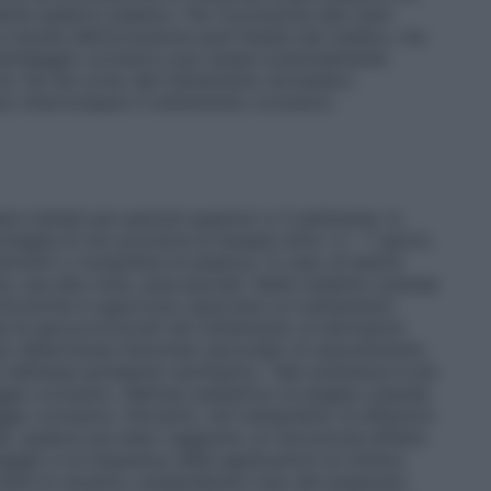
ante adesivo plastico. Per l’occlusione alle mani
a durata dell’occlusione sarà fissata dal medico, ma
l bendaggio occlusivo può essere eventualmente
ore. Se nel corso del trattamento dovessero
io interrompere il trattamento occlusivo.
e trattati per periodi superiori a 3 settimane. In
nsiglia di non protrarre la terapia oltre i 5 – 7 giorni,
nolini o mutandine di plastica. In caso di lesioni
, una alla volta, aree parziali. Nelle malattie cutanee
micotiche è opportuno associare un trattamento
ea di glucocorticoidi nel trattamento di dermatosi
può determinare fenomeni secondari di assorbimento
 dell’asse ipotalamo-ipofisario). Tale evenienza è più
gio occlusivo. Nell’uso pediatrico le pieghe cutanee
io occlusivo. Pertanto, nel trattamento di affezioni
e, qualora sia stato raggiunto un favorevole effetto
saggio e la frequenza delle applicazioni al minimo
itare le recidive, sospendendo l’uso del preparato