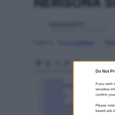
NERISONA S
Redazione Starbene
1 Gennaio 2025 – Lettura 9 minuti
Google
Discover
Fon
Seguici su
Do Not Pr
Eccipienti
If you wish 
Controindicazioni
sensitive in
Posologia
confirm your
Avvertenze
Interazioni
Please note
Effetti Indesiderati
Gravidanza e Allattamento
based ads b