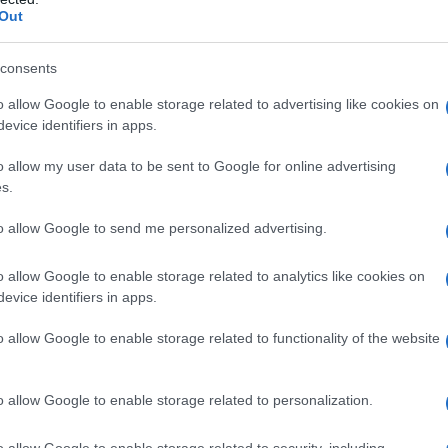
Out
 stearilico, paraffina liquida, vaselina bianca,
consents
o idrossido, metile paraidrossibenzoato, propile
risona crema idrofoba
: cera d’api bianca, paraffina
o allow Google to enable storage related to advertising like cookies on
 ad alto peso molecolare, acqua depurata.
Nerisona
evice identifiers in apps.
ca, cera microcristallina, olio di ricino idrogenato.
, glicerolo 85%, povidone, acqua depurata.
o allow my user data to be sent to Google for online advertising
s.
to allow Google to send me personalized advertising.
o qualsiasi degli eccipienti. Presenza nella zona da
o allow Google to enable storage related to analytics like cookies on
bercolare o luetica; patologie virali (ad es. varicella,
evice identifiers in apps.
ale e reazioni cutanee post-vacciniche.
o allow Google to enable storage related to functionality of the website
o allow Google to enable storage related to personalization.
re spalmando il preparato nella forma più idonea alla
olte al giorno. Ottenuto il miglioramento, è sufficiente
o allow Google to enable storage related to security, including