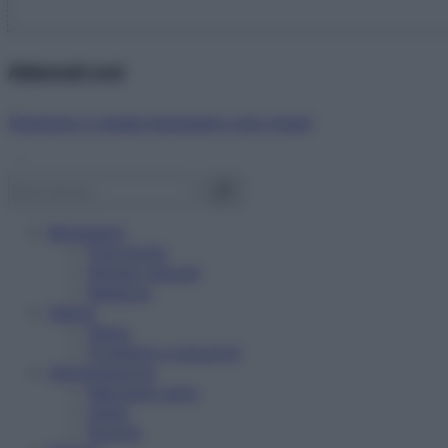
Abbonati ora!
Starbene ti regala benessere ogni mese!
Benessere
Psicologia
Rimedi naturali
Bellezza
Salute
News
Problemi e soluzioni
Alimentazione
Mangiare sano
Diete
Ricette