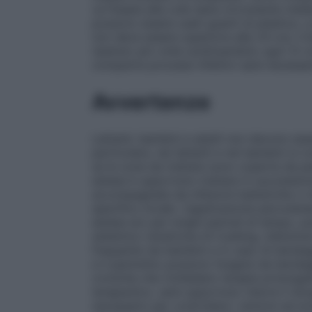
va fissata alla cute sana circostante medi
possono essere usati guanti di plastica. L
non deve essere superiore alle 24 ore. I
ripetuto più volte sostituendolo ogni 12 
comparire processi infettivi sarà necessar
Avvertenze
Lattanti, bambini e adulti non devono esser
particolare, nei lattanti e nei bambini si co
se le zone da trattare sono coperte da pan
estese è opportuno trattare in successione
accompagnate da infezioni batteriche o 
specifico locale. L’applicazione percutan
estese e/o per lunghi periodi di tempo, 
sistemico (sindrome di Cushing, inibizione
frequente nei bambini e in caso di bendag
e il pannolino possono fungere da bendagg
croniche che richiedano terapie prolungat
terapeutico, sarà opportuno ridurre il do
necessario per controllare i sintomi ed ev