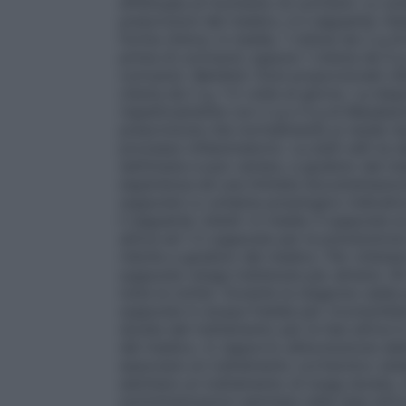
effettuata al momento di coricarsi. Lo sc
prescrizioni del medico, è il seguente: Adu
forma clinica, in media, 1 clisma da 2 g d
prima di coricarsi) oppure 1 clisma da 4 g
coricarsi). Bambini: Dosi proporzionali r
clisma da 2 g, 1-2 volte al giorno. La disp
rispettivamente con 2 g e 4 g di Mesalazi
prescrizione che normalmente si rende nece
processo infiammatorio. La duÂ–raÂ–ta de
settimane e può variare, a giudizio del me
esperienza ed una limitata documentazion
supposte Lo schema posologico indicativo
il seguente: Adulti: In media 3 supposte al
attiva ed 1-2 supposte per la prevenzion
ridotte a giudizio del medico. Per ottener
supposta venga trattenuta per almeno 30 
tutta la notte). Durante la stagione calda
supposte in acqua fredda per riconsolida
durata del trattamento per le fasi attive
del medico, in rapporto all’evoluzione dell
associare un trattamento cortisonico sis
adottare un trattamento di lunga durata,
somministrazioni adottata nella fase attiv