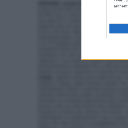
ARGONAL compresse gastroresistenti
.
authenti
prescrizione del medico, è il seguente: 
da 800 mg, 3 volte al giorno. La posolo
mg oppure 5 compresse da 800 mg, al gior
dispone solo di una documentazione limita
tra 6 e 18 anni). Bambini di sei anni di età 
individualmente, inizialmente con 30-50 
è di 75 mg/Kg al giorno in dosi frazionate
(massima dose per adulto) • Trattamento 
iniziando con una dose di 15-30 mg/kg al 
superare i 2 g al giorno (dose raccomand
somministrare a bambini fino a 40 kg di p
bambini di peso superiore ai 40 Kg la do
rettale
. Agitare bene prima dell’uso per
togliere il tappo dalla cannula rettale. Per
mantenendo diritta la gamba sinistra e pi
cannula nell’orifizio anale e premere il f
ottenere la completa espulsione del conte
alcune volte sui due fianchi per facilitar
rimanere coricati per almeno 30 minuti. Un
trattenendo la medicazione il più a lungo 
notte. Per tale motivo è consigliabile che