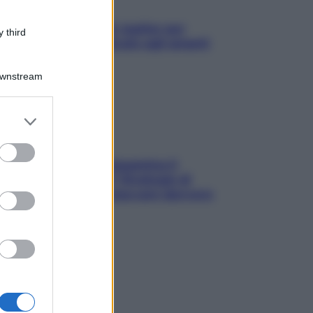
L’oroscopo food di Jupiter per
 third
l’estate 2026 dedicato agli amanti
del cibo
Downstream
er and store
to grant or
ed purposes
La trappola della dopamina ti
segue in spiaggia? Strategie di
digital detox per staccare davvero