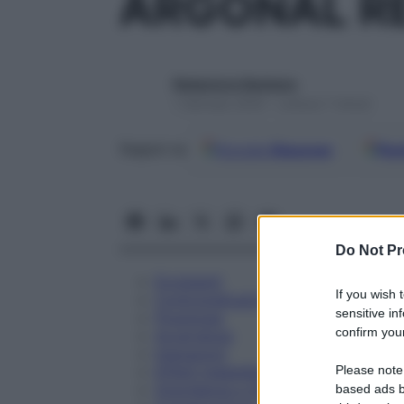
ARGONAL RE
Redazione Starbene
1 Gennaio 2025 – Lettura 7 minuti
Google
Discover
Fon
Seguici su
Do Not Pr
Eccipienti
If you wish 
Controindicazioni
sensitive in
Posologia
confirm your
Avvertenze
Interazioni
Please note
Effetti Indesiderati
Gravidanza e Allattamento
based ads b