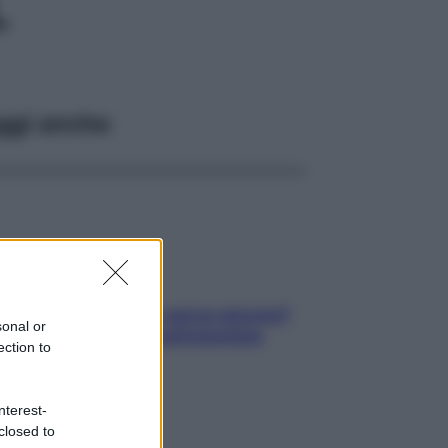
L
ggi anche
Contare le calorie serve ancora?
sonal or
La risposta della nutrizionista
ection to
nterest-
closed to