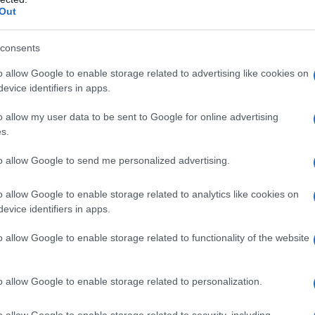
Out
00 mg: maltodestrina, povidone, sodio lauril
esio stearato, eudragit, sodio idrossido, trietil
consents
rro giallo, titanio biossido, polietilenglicole 6000
o allow Google to enable storage related to advertising like cookies on
0 ml: gomma adragante, gomma xantana, sodio
evice identifiers in apps.
oato, sodio acetato, acqua. Supposte 500 mg:
o allow my user data to be sent to Google for online advertising
s.
to allow Google to send me personalized advertising.
 salicilati in genere, uno qualsiasi dei componenti e
e dal punto di vista chimico. Non è altresì indicato in
o allow Google to enable storage related to analytics like cookies on
odenali. Nefropatie gravi. Il prodotto non va
evice identifiers in apps.
agica. Bambini di età inferiore ai 2 anni. Evitare
feriore ai 6 anni. Evitare l’uso del prodotto durante
o allow Google to enable storage related to functionality of the website
o allow Google to enable storage related to personalization.
o allow Google to enable storage related to security, including