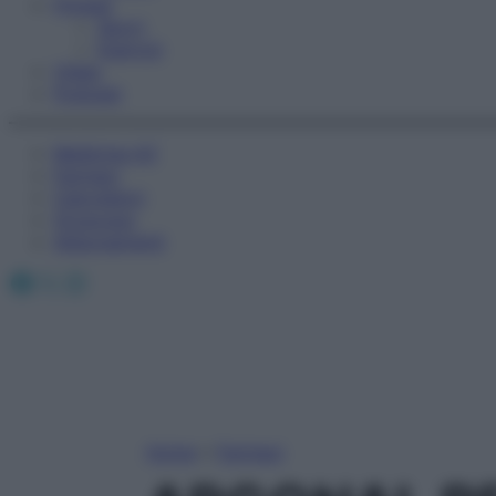
Fitness
Sport
Esercizi
Video
Podcast
Medicina AZ
Farmaci
Calcolatori
Oroscopo
Abbonamenti
Facebook
X
Instagram
Home
»
Farmaci