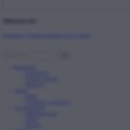
Abbonati ora!
Starbene ti regala benessere ogni mese!
Benessere
Psicologia
Rimedi naturali
Bellezza
Salute
News
Problemi e soluzioni
Alimentazione
Mangiare sano
Diete
Ricette