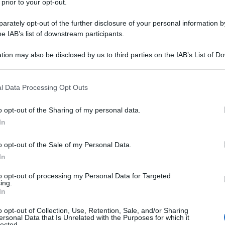
 prior to your opt-out.
rately opt-out of the further disclosure of your personal information by
he IAB’s list of downstream participants.
tion may also be disclosed by us to third parties on the IAB’s List of 
Descrizione tipo ricetta:
RR – RIPETIBILE
 that may further disclose it to other third parties.
10V IN 6MESI
 that this website/app uses one or more Google services and may gath
l Data Processing Opt Outs
Forma farmaceutica:
SOSPENSIONE
including but not limited to your visit or usage behaviour. You may click 
RETTALE
 to Google and its third-party tags to use your data for below specifi
o opt-out of the Sharing of my personal data.
ogle consent section.
In
o opt-out of the Sale of my Personal Data.
te ulcerosa e morbo di Crohn; trattamento delle fasi
ecidive. ARGONAL clismi pronti: colite ulcerosa nella
In
trattamento delle fasi attive e prevenzione delle
a nella localizzazione a livello rettale; trattamento
to opt-out of processing my Personal Data for Targeted
ing.
ive. Nelle fasi attive di grado severo è consigliabile
In
o.
o opt-out of Collection, Use, Retention, Sale, and/or Sharing
ersonal Data that Is Unrelated with the Purposes for which it
lected.