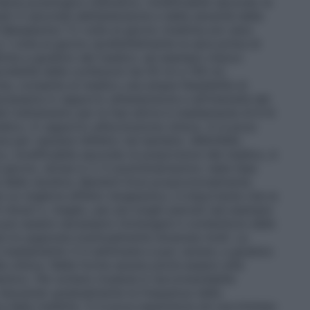
hema posologico indicativo, modificabile secondo le
lti A seconda dell’estensione e della severità della
i Mesalazina 1-2 volte al giorno (mattina e/o sera
 1 volta al giorno (preferibilmente la sera prima di
idotte a giudizio del medico: ad esempio mezzo
onibilità delle confezioni da 50 ml e 100 ml,
na, consente al medico una ampia flessibilità di
ssaria in rapporto all’estensione e all’intensità del
l trattamento per le fasi attive è mediamente di 6-8
dico, in rapporto all’evoluzione clinica. Vi è poca
e per valutare l’effetto nei bambini. ARGONAL
, modificabile secondo le prescrizioni del medico, è
 giorno, divise in 2-3 somministrazioni, nella fase
e delle recidive. Bambini Dosi proporzionalmente
e un migliore effetto terapeutico, è importante che la
minuti o, meglio, per più lunghi periodi (ad esempio
 può essere necessario immergere il contenitore delle
re le supposte eventualmente divenute molli. La
 è mediamente 3-4 settimane e può variare, a giudizio
a clinica. Nelle forme severe potrà essere utile
temico. Per evitare ricadute è raccomandabile
 riducendo gradualmente la frequenza delle
a della malattia. Vi è poca esperienza ed una limitata