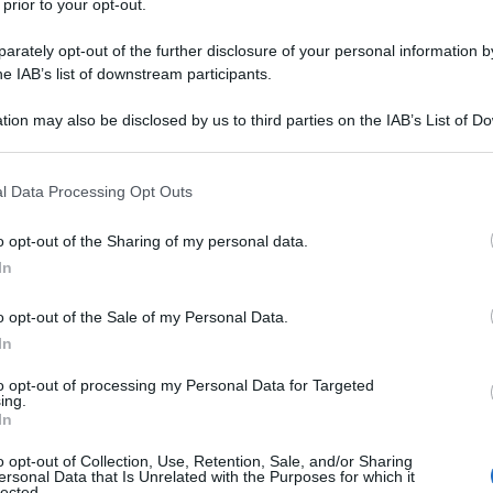
 prior to your opt-out.
rately opt-out of the further disclosure of your personal information by
he IAB’s list of downstream participants.
tion may also be disclosed by us to third parties on the IAB’s List of 
Descrizione tipo ricetta:
RR – RIPETIBILE
 that may further disclose it to other third parties.
10V IN 6MESI
 that this website/app uses one or more Google services and may gath
l Data Processing Opt Outs
Forma farmaceutica:
COMPRESSE
including but not limited to your visit or usage behaviour. You may click 
GASTRORESISTENTI
 to Google and its third-party tags to use your data for below specifi
o opt-out of the Sharing of my personal data.
ogle consent section.
In
o opt-out of the Sale of my Personal Data.
te ulcerosa e morbo di Crohn; trattamento delle fasi
ecidive. ARGONAL clismi pronti: colite ulcerosa nella
In
trattamento delle fasi attive e prevenzione delle
a nella localizzazione a livello rettale; trattamento
to opt-out of processing my Personal Data for Targeted
ing.
ive. Nelle fasi attive di grado severo è consigliabile
In
o.
o opt-out of Collection, Use, Retention, Sale, and/or Sharing
ersonal Data that Is Unrelated with the Purposes for which it
lected.