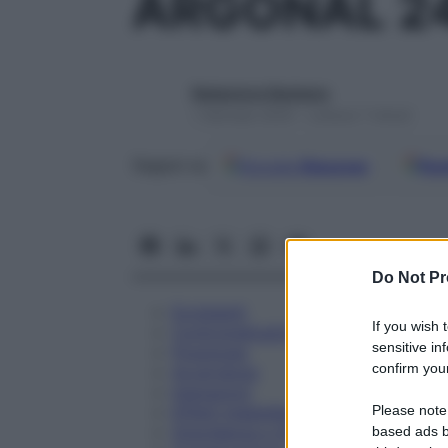
ARGONAL 2
Redazione Starbene
1 Gennaio 2025 – Lettura 7 minuti
Google
Discover
Fon
Seguici su
Do Not Pr
Eccipienti
If you wish 
Controindicazioni
sensitive in
Posologia
confirm your
Avvertenze
Interazioni
Please note
Effetti Indesiderati
Gravidanza e Allattamento
based ads b