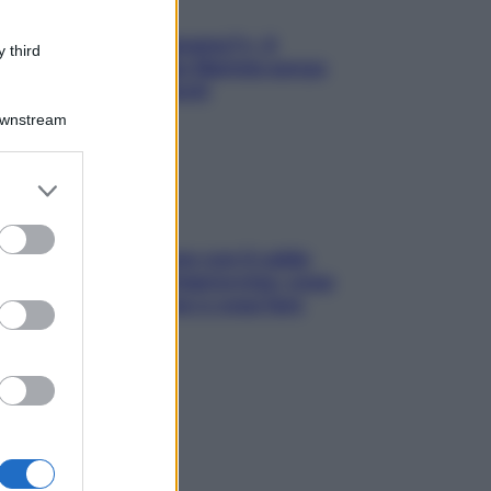
«Oggi che se magnamo?»: 4
 third
ricette facili di Max Mariola senza
pesare gli ingredienti
Downstream
er and store
to grant or
ed purposes
Perché la pressione con il caldo
scende e sale all’improvviso: cosa
succede alle donne e cosa fare
subito