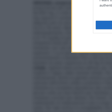
ARGONAL compresse gastroresistenti
.
authenti
prescrizione del medico, è il seguente: 
da 800 mg, 3 volte al giorno. La posolo
mg oppure 5 compresse da 800 mg, al gior
dispone solo di una documentazione limita
tra 6 e 18 anni). Bambini di sei anni di età 
individualmente, inizialmente con 30-50 
è di 75 mg/Kg al giorno in dosi frazionate
(massima dose per adulto) • Trattamento 
iniziando con una dose di 15-30 mg/kg al 
superare i 2 g al giorno (dose raccomand
somministrare a bambini fino a 40 kg di p
bambini di peso superiore ai 40 Kg la do
rettale
. Agitare bene prima dell’uso per
togliere il tappo dalla cannula rettale. Per
mantenendo diritta la gamba sinistra e pi
cannula nell’orifizio anale e premere il f
ottenere la completa espulsione del conte
alcune volte sui due fianchi per facilitar
rimanere coricati per almeno 30 minuti. Un
trattenendo la medicazione il più a lungo 
notte. Per tale motivo è consigliabile che