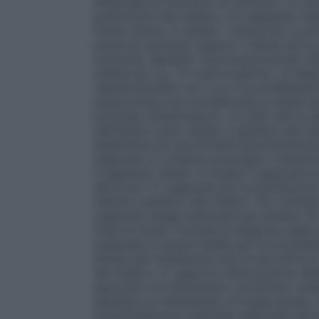
effettuata al momento di coricarsi. Lo sc
prescrizioni del medico, è il seguente: Adu
forma clinica, in media, 1 clisma da 2 g d
prima di coricarsi) oppure 1 clisma da 4 g
coricarsi). Bambini: Dosi proporzionali r
clisma da 2 g, 1-2 volte al giorno. La disp
rispettivamente con 2 g e 4 g di Mesalazi
prescrizione che normalmente si rende nece
processo infiammatorio. La duÂ–raÂ–ta de
settimane e può variare, a giudizio del me
esperienza ed una limitata documentazion
supposte Lo schema posologico indicativo
il seguente: Adulti: In media 3 supposte al
attiva ed 1-2 supposte per la prevenzion
ridotte a giudizio del medico. Per ottener
supposta venga trattenuta per almeno 30 
tutta la notte). Durante la stagione calda
supposte in acqua fredda per riconsolida
durata del trattamento per le fasi attive
del medico, in rapporto all’evoluzione dell
associare un trattamento cortisonico sis
adottare un trattamento di lunga durata,
somministrazioni adottata nella fase attiv