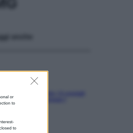
MG
ggi anche
Sicurezza al volante: i 5 consigli
sonal or
dell’ex pilota di Formula 1
ection to
nterest-
closed to