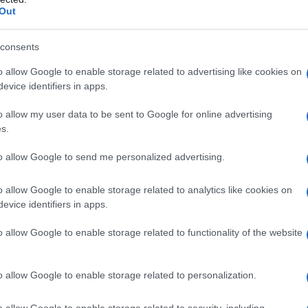
Out
00 mg: maltodestrina, povidone, sodio lauril
esio stearato, eudragit, sodio idrossido, trietil
consents
rro giallo, titanio biossido, polietilenglicole 6000
o allow Google to enable storage related to advertising like cookies on
0 ml: gomma adragante, gomma xantana, sodio
evice identifiers in apps.
oato, sodio acetato, acqua. Supposte 500 mg:
o allow my user data to be sent to Google for online advertising
s.
to allow Google to send me personalized advertising.
 salicilati in genere, uno qualsiasi dei componenti e
e dal punto di vista chimico. Non è altresì indicato in
o allow Google to enable storage related to analytics like cookies on
odenali. Nefropatie gravi. Il prodotto non va
evice identifiers in apps.
agica. Bambini di età inferiore ai 2 anni. Evitare
feriore ai 6 anni. Evitare l’uso del prodotto durante
o allow Google to enable storage related to functionality of the website
o allow Google to enable storage related to personalization.
o allow Google to enable storage related to security, including