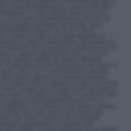
hema posologico indicativo, modificabile secondo le
lti A seconda dell’estensione e della severità della
i Mesalazina 1-2 volte al giorno (mattina e/o sera
 1 volta al giorno (preferibilmente la sera prima di
idotte a giudizio del medico: ad esempio mezzo
onibilità delle confezioni da 50 ml e 100 ml,
na, consente al medico una ampia flessibilità di
ssaria in rapporto all’estensione e all’intensità del
l trattamento per le fasi attive è mediamente di 6-8
dico, in rapporto all’evoluzione clinica. Vi è poca
e per valutare l’effetto nei bambini. ARGONAL
, modificabile secondo le prescrizioni del medico, è
 giorno, divise in 2-3 somministrazioni, nella fase
e delle recidive. Bambini Dosi proporzionalmente
e un migliore effetto terapeutico, è importante che la
minuti o, meglio, per più lunghi periodi (ad esempio
 può essere necessario immergere il contenitore delle
re le supposte eventualmente divenute molli. La
 è mediamente 3-4 settimane e può variare, a giudizio
a clinica. Nelle forme severe potrà essere utile
temico. Per evitare ricadute è raccomandabile
 riducendo gradualmente la frequenza delle
a della malattia. Vi è poca esperienza ed una limitata