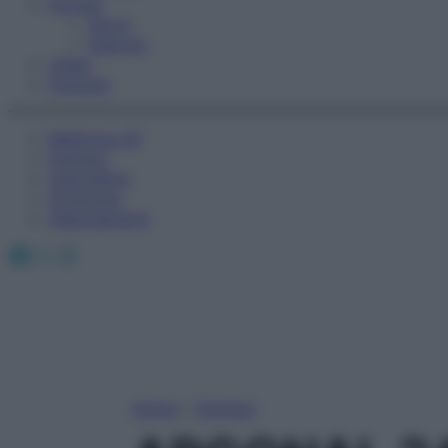
Fitness
Sport
Esercizi
Video
Podcast
Medicina AZ
Farmaci
Calcolatori
Oroscopo
Abbonamenti
Facebook
X
Instagram
Home
»
Farmaci