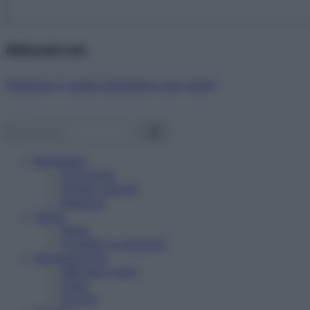
Abbonati ora!
Starbene ti regala benessere ogni mese!
Benessere
Psicologia
Rimedi naturali
Bellezza
Salute
News
Problemi e soluzioni
Alimentazione
Mangiare sano
Diete
Ricette