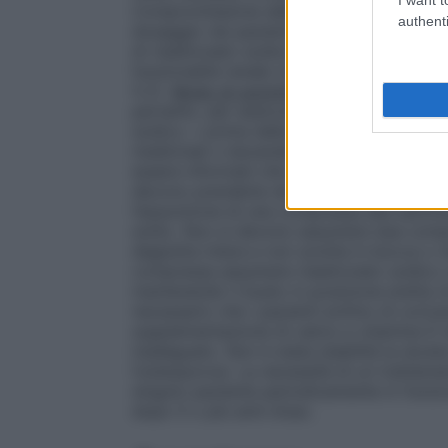
Compromissione della funzionalità renale
authenti
dosaggio nei pazienti con compromissione 
di risedronato sodico è controindicato n
funzionalità renale (clearance della creat
5.2).
Modo di somministrazione
L’assorbi
pertanto, per assicurarne un assorbiment
sodico: • prima della colazione: almeno 30 
medicinali o bevande del giorno (eccezione
essere informati che nel caso dimentic
devono prenderla nel giorno stesso in cui
l’assunzione di una compressa alla settim
solito. Non si devono assumere due comp
deglutita intera e non sciolta in bocca o m
compressa assumere risedronato sodico co
mantenendo il busto in posizione eretta (i
necessario che i pazienti evitino di coric
supplementazione di calcio e vitamina D 
inadeguato. Non è stata stabilità la durat
l’osteoporosi. La necessità di un trattame
singolo paziente periodicamente in funzion
dopo 5 o più anni d’uso.