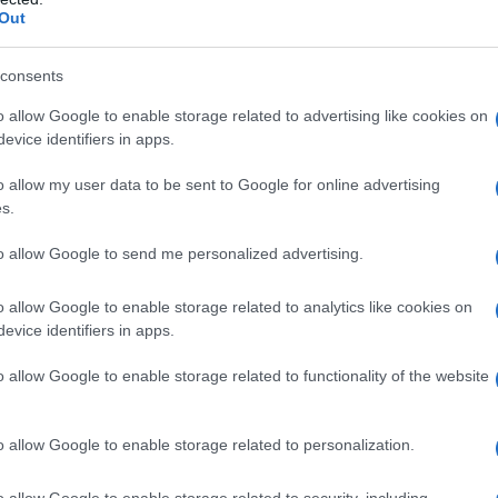
ovidone, magnesio stearato, lattosio monoidrato,
Out
do giallo, silice colloidale anidra, titanio diossido,
, idrossipropilcellulosa.
consents
o allow Google to enable storage related to advertising like cookies on
evice identifiers in apps.
 qualsiasi degli eccipienti elencati al paragrafo 6.1.
o allow my user data to be sent to Google for online advertising
idanza e allattamento. Grave compromissione della
s.
inina < 30 ml/min).
to allow Google to send me personalized advertising.
o allow Google to enable storage related to analytics like cookies on
evice identifiers in apps.
dulti è di una compressa da 35 mg per via orale una
ssere presa lo stesso giorno ogni settimana.
nato sodico non è raccomandato nei bambini al di
o allow Google to enable storage related to functionality of the website
ficienza dei dati su sicurezza ed efficacia (vedere
Non è necessario alcun aggiustamento del dosaggio
one e l’eliminazione nei soggetti anziani (>60 anni) si
o allow Google to enable storage related to personalization.
più giovani. Ciò è stato dimostrato anche in pazienti
e nella popolazione in postmenopausa.
o allow Google to enable storage related to security, including