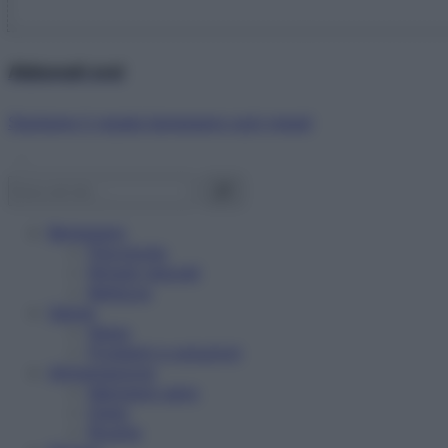
Abbonati ora!
Starbene ti regala benessere ogni mese!
Benessere
Psicologia
Rimedi naturali
Bellezza
Salute
News
Problemi e soluzioni
Alimentazione
Mangiare sano
Diete
Ricette