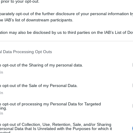
 prior to your opt-out.
rately opt-out of the further disclosure of your personal information by
he IAB’s list of downstream participants.
MIPENTAIDRATO
tion may also be disclosed by us to third parties on the IAB’s List of 
Descrizione tipo ricetta:
RR – RIPETIBILE
 that may further disclose it to other third parties.
10V IN 6MESI
 that this website/app uses one or more Google services and may gath
l Data Processing Opt Outs
Forma farmaceutica:
COMPRESSE
including but not limited to your visit or usage behaviour. You may click 
RIVESTITE
 to Google and its third-party tags to use your data for below specifi
o opt-out of the Sharing of my personal data.
ogle consent section.
In
o opt-out of the Sale of my Personal Data.
le per ridurre il rischio di fratture vertebrali.
ale manifesta per ridurre il rischio di fratture
In
nto dell’osteoporosi negli uomini ad alto rischio di
to opt-out of processing my Personal Data for Targeted
ing.
In
o opt-out of Collection, Use, Retention, Sale, and/or Sharing
ersonal Data that Is Unrelated with the Purposes for which it
lected.