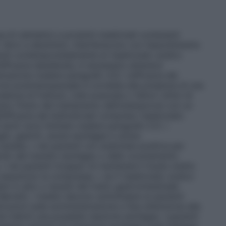
a di rubinetto) e prodotti medicinali contenenti
, ferro e alluminio), interferiscono con l’assorbimento
sunti contemporaneamente al risedronato sodico
efficacia desiderata, è necessario attenersi
trazione (vedere paragrafo 4.2). L’efficacia dei
rosi postmenopausale è correlata alla presenza di una
enza di fratture. L’età avanzata o fattori clinici di
icano l’inizio del trattamento dell’osteoporosi con un
’efficacia dei bisfosfonati compreso risedronato
anni) sono limitate (vedere paragrafo 5.1). I
iti, gastriti, ulcere esofagee e ulcere
cautela: • nei pazienti con anamnesi positiva per
ardo del transito esofageo o dello svuotamento
• nei pazienti incapaci di mantenere il busto eretto
assumono la compressa; • se il risedronato sodico
i in atto o recenti del tratto gastrointestinale
Barrett). I medici devono sottolineare ai pazienti
struzioni sulla somministrazione e fare attenzione alla
 indichi una possibile reazione esofagea. I pazienti