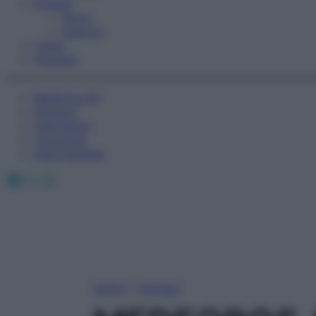
Fitness
Sport
Esercizi
Video
Podcast
Medicina AZ
Farmaci
Calcolatori
Oroscopo
Abbonamenti
Facebook
X
Instagram
Home
»
Farmaci