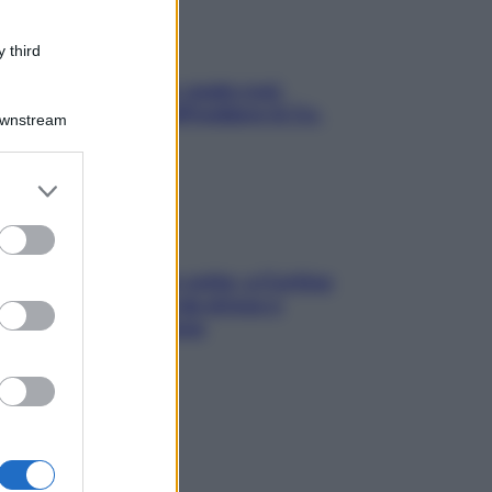
 third
Aria condizionata: usala così,
senza rischiare raffreddore & Co.
Downstream
er and store
to grant or
ed purposes
Mindfulness tra le vette: a Cortina
due giorni lontani da stress e
ansia da smartphone