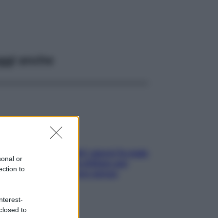
ggi anche
Doccia, lavarsi tutti i giorni fa male
sonal or
alla pelle? I miti da sfatare per
ection to
proteggerla davvero senza
stressarla
nterest-
closed to