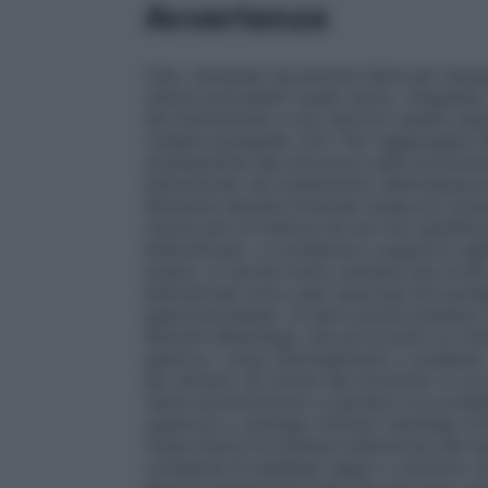
Avvertenze
Cibo, bevande (eccezione fatta per l’acqu
cationi polivalenti (quali calcio, magnesio
dei bisfosfonati e non devono essere as
(vedere paragrafo 4.5). Per raggiungere l’
strettamente alle istruzioni sulla somminis
bisfosfonati nel trattamento dell’osteopo
diminuita densità minerale ossea e/o preval
rischio per le fratture da soli non giustif
bisfosfonato. Le evidenze a supporto dell
sodico, in donne molto anziane (più di 80 
bisfosfonati sono stati associati ad esofag
gastroduodenali. Si deve quindi prestare 
disturbi all’esofago che provocano un rit
gastrico, come restringimento o acalasia; 
per almeno 30 minuti dal momento in cui 
viene somministrato a pazienti con problem
superiore o esofago (incluso l’esofago di 
l’importanza di prestare attenzione alle i
comparsa di qualsiasi segno o sintomo che