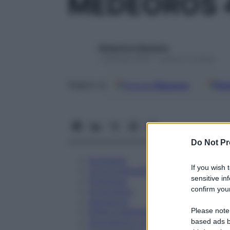
MEDEOROS 
Redazione Starbene
1 Gennaio 2025 – Lettura 12 minuti
Google
Discover
Fon
Seguici su
Do Not Pr
Eccipienti
If you wish 
Controindicazioni
sensitive in
Posologia
confirm your
Avvertenze
Interazioni
Please note
Effetti Indesiderati
Gravidanza e Allattamento
based ads b