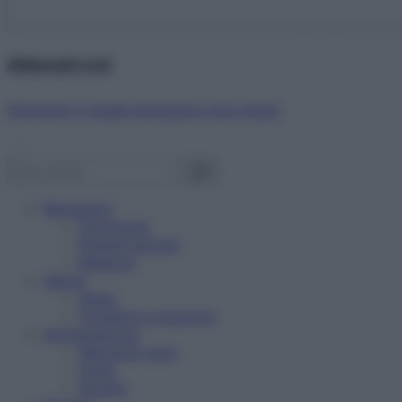
Abbonati ora!
Starbene ti regala benessere ogni mese!
Benessere
Psicologia
Rimedi naturali
Bellezza
Salute
News
Problemi e soluzioni
Alimentazione
Mangiare sano
Diete
Ricette