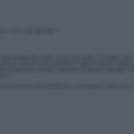
vata – P.Iva 13673600964
sono presentate a solo scopo informativo, in nessun caso p
devono in alcun modo sostituire il rapporto diretto medico-p
 di specialisti riguardo qualsiasi indicazione riportata. Se
aimer »
ticoli sono di proprietà dell’editore o concesse in licenza per 