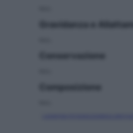
NULL
Gravidanza e Allatta
NULL
Conservazione
NULL
Composizione
NULL
LOSARTAN POTASSICO/IDROCLOROTIA