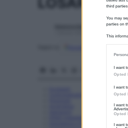
LOSARTAN I
third parties
You may sepa
parties on t
Redazione Starbene
1 Gennaio 2025 – Lettura 1 minuto
This informa
Participants
Google
Discover
Fon
Seguici su
Please note
Persona
information 
deny consent
I want t
in below Go
Opted 
I want t
Eccipienti
Opted 
Controindicazioni
Posologia
I want 
Avvertenze
Advertis
Interazioni
Opted 
Effetti Indesiderati
Gravidanza e Allattamento
I want t