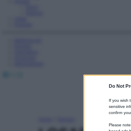
Fitness
Sport
Esercizi
Video
Podcast
Medicina AZ
Farmaci
Calcolatori
Oroscopo
Abbonamenti
Facebook
X
Instagram
Do Not Pr
If you wish 
sensitive in
confirm your
Home
»
Farmaci
Please note
based ads b