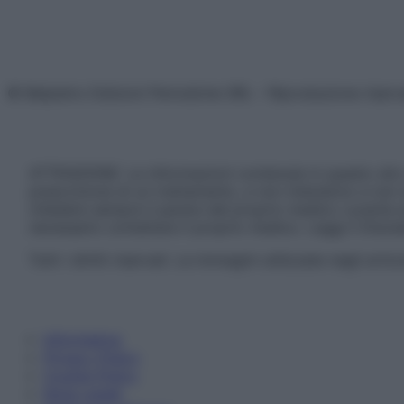
© Belpietro Edizioni Periodiche SRL – Riproduzione riser
ATTENZIONE: Le informazioni contenute in questo sito 
prescrizione di un trattamento, e non intendono e non 
chiedere sempre il parere del proprio medico curante e/o
necessario contattare il proprio medico. Leggi il Discl
Tutti i diritti riservati. Le immagini utilizzate negli ar
Informativa
Privacy Policy
Cookie Policy
Note Legali