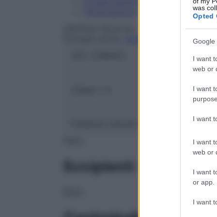
of my P
Conservazione
was col
Composizione
Opted 
ZENTIVA ITALIA Srl
Principio attivo:
LOSARTAN POTASSICO/
Google 
ATC:
C09DA01
I want t
web or d
I want t
Classe 1:
A
purpose
I want 
Presenza Lattosio:
Si
NULL
I want t
web or d
Eccipienti
I want t
or app.
NULL
I want t