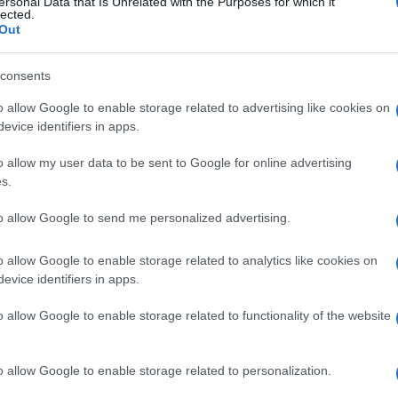
ersonal Data that Is Unrelated with the Purposes for which it
lected.
Out
IDROCLOROTIAZIDE
consents
Descrizione tipo ricetta:
RR – RIPETIBILE
o allow Google to enable storage related to advertising like cookies on
10V IN 6MESI
evice identifiers in apps.
o allow my user data to be sent to Google for online advertising
Forma farmaceutica:
COMPRESSE
RIVESTITE
s.
to allow Google to send me personalized advertising.
o allow Google to enable storage related to analytics like cookies on
evice identifiers in apps.
o allow Google to enable storage related to functionality of the website
o allow Google to enable storage related to personalization.