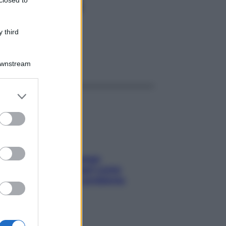
12,5MG
 third
ggi anche
Downstream
er and store
to grant or
ed purposes
Capelli spezzati lungo
l’attaccatura? Scopri come
risolvere l’annoso problema