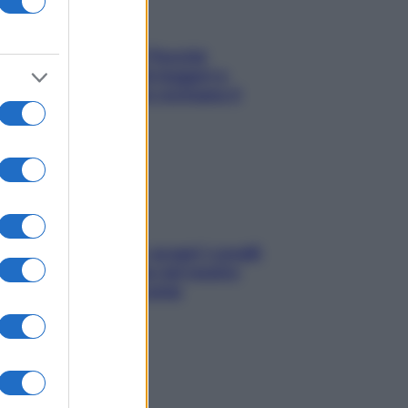
Fame dopo cena? Perché
succede e 6 snack leggeri e
appetitosi che non rovinano il
sonno
Non solo Maldive: scopri i coralli
che si nascondono nel nostro
Mediterraneo (e come
proteggerli)