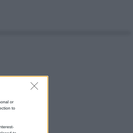
sonal or
ection to
nterest-
closed to