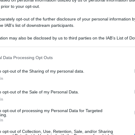
D ZEN 28CPR50+
 prior to your opt-out.
rately opt-out of the further disclosure of your personal information by
he IAB’s list of downstream participants.
Le
tion may also be disclosed by us to third parties on the IAB’s List of 
 that may further disclose it to other third parties.
ti preferite
 that this website/app uses one or more Google services and may gath
l Data Processing Opt Outs
including but not limited to your visit or usage behaviour. You may click 
 to Google and its third-party tags to use your data for below specifi
o opt-out of the Sharing of my personal data.
ogle consent section.
In
o opt-out of the Sale of my Personal Data.
In
to opt-out of processing my Personal Data for Targeted
ing.
In
o opt-out of Collection, Use, Retention, Sale, and/or Sharing