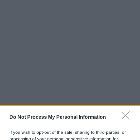
Do Not Process My Personal Information
If you wish to opt-out of the sale, sharing to third parties, or
processing of your personal or sensitive information for