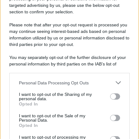
targeted advertising by us, please use the below opt-out
section to confirm your selection.
Please note that after your opt-out request is processed you
may continue seeing interest-based ads based on personal
information utilized by us or personal information disclosed to
third parties prior to your opt-out.
You may separately opt-out of the further disclosure of your
personal information by third parties on the IAB’s list of
downstream participants.
Personal Data Processing Opt Outs
This information may also be disclosed by us to third parties
on the IAB’s List of Downstream Participants that may further
I want to opt-out of the Sharing of my
disclose it to other third parties.
personal data.
Opted In
Please note that this website/app uses one or more Google
services and may gather and store information including but
I want to opt-out of the Sale of my
Personal Data.
not limited to your visit or usage behaviour. You may click to
Opted In
grant or deny consent to Google and its third-party tags to
use your data for below specified purposes in below Google
I want to opt-out of processing my