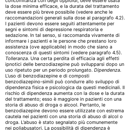
concomitanza con degli oppioidi, deve essere usata
la dose minima efficace, e la durata del trattamento
deve essere più breve possibile (vedere anche le
raccomandazioni generali sulla dose al paragrafo 4.2).
I pazienti devono essere seguiti attentamente per
segni e sintomi di depressione respiratoria e
sedazione. In tal senso, si raccomanda vivamente di
informare i pazienti e le persone che prestano loro
assistenza (ove applicabile) in modo che siano a
conoscenza di questi sintomi (vedere paragrafo 4.5).
Tolleranza.
Una certa perdita di efficacia agli effetti
ipnotici delle benzodiazepine può svilupparsi dopo un
uso ripetuto per un periodo prolungato.
Dipendenza.
L’uso di benzodiazepine e di composti
benzodiazepino-simili può condurre allo sviluppo di
dipendenza fisica e psicologica da questi medicinali. Il
rischio di dipendenza aumenta con la dose e la durata
del trattamento; esso è maggiore in pazienti con una
storia di abuso di droga o alcool. Pertanto, le
benzodiazepine devono essere utilizzate con estrema
cautela nei pazienti con una storia di abuso di alcol o
droga. L’abuso è stato segnalato più comunemente
nei poliabusatori. La possibilità di dipendenza è