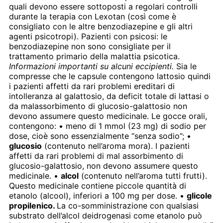
quali devono essere sottoposti a regolari controlli
durante la terapia con Lexotan (così come è
consigliato con le altre benzodiazepine e gli altri
agenti psicotropi). Pazienti con psicosi: le
benzodiazepine non sono consigliate per il
trattamento primario della malattia psicotica.
Informazioni importanti su alcuni eccipienti.
Sia le
compresse che le capsule contengono lattosio quindi
i pazienti affetti da rari problemi ereditari di
intolleranza al galattosio, da deficit totale di lattasi o
da malassorbimento di glucosio-galattosio non
devono assumere questo medicinale. Le gocce orali,
contengono: • meno di 1 mmol (23 mg) di sodio per
dose, cioè sono essenzialmente “senza sodio”; •
glucosio
(contenuto nell’aroma mora). I pazienti
affetti da rari problemi di mal assorbimento di
glucosio-galattosio, non devono assumere questo
medicinale. •
alcol
(contenuto nell’aroma tutti frutti).
Questo medicinale contiene piccole quantità di
etanolo (alcool), inferiori a 100 mg per dose. •
glicole
propilenico.
La co-somministrazione con qualsiasi
substrato dell’alcol deidrogenasi come etanolo può