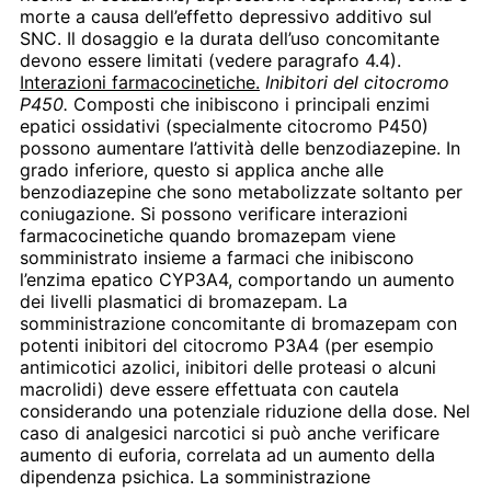
morte a causa dell’effetto depressivo additivo sul
SNC. Il dosaggio e la durata dell’uso concomitante
devono essere limitati (vedere paragrafo 4.4).
Interazioni farmacocinetiche.
Inibitori del citocromo
P450.
Composti che inibiscono i principali enzimi
epatici ossidativi (specialmente citocromo P450)
possono aumentare l’attività delle benzodiazepine. In
grado inferiore, questo si applica anche alle
benzodiazepine che sono metabolizzate soltanto per
coniugazione. Si possono verificare interazioni
farmacocinetiche quando bromazepam viene
somministrato insieme a farmaci che inibiscono
l’enzima epatico CYP3A4, comportando un aumento
dei livelli plasmatici di bromazepam. La
somministrazione concomitante di bromazepam con
potenti inibitori del citocromo P3A4 (per esempio
antimicotici azolici, inibitori delle proteasi o alcuni
macrolidi) deve essere effettuata con cautela
considerando una potenziale riduzione della dose. Nel
caso di analgesici narcotici si può anche verificare
aumento di euforia, correlata ad un aumento della
dipendenza psichica. La somministrazione