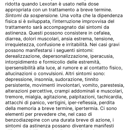
ridotta quando Lexotan è usato nella dose
appropriata con un trattamento a breve termine.
Sintomi da sospensione.
Una volta che la dipendenza
fisica si è sviluppata, l’interruzione improvvisa del
trattamento sarà accompagnato dai sintomi da
astinenza. Questi possono consistere in cefalea,
diarrea, dolori muscolari, ansia estrema, tensione,
irrequietezza, confusione e irritabilità. Nei casi gravi
possono manifestarsi i seguenti sintomi:
derealizzazione, depersonalizzazione, iperacusia,
intorpidimento e formicolio delle estremità,
ipersensibilità alla luce, al rumore e al contatto fisico,
allucinazioni o convulsioni. Altri sintomi sono:
depressione, insonnia, sudorazione, tinnito
persistente, movimenti involontari, vomito, parestesia,
alterazioni percettive, crampi addominali e muscolari,
tremore, mialgia, agitazione, palpitazioni, tachicardia,
attacchi di panico, vertigini, iper-reflessia, perdita
della memoria a breve termine, ipertermia. Ci sono
elementi per prevedere che, nel caso di
benzodiazepine con una durata breve di azione, i
sintomi da astinenza possano diventare manifesti