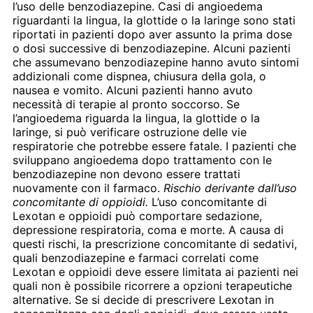
l’uso delle benzodiazepine. Casi di angioedema
riguardanti la lingua, la glottide o la laringe sono stati
riportati in pazienti dopo aver assunto la prima dose
o dosi successive di benzodiazepine. Alcuni pazienti
che assumevano benzodiazepine hanno avuto sintomi
addizionali come dispnea, chiusura della gola, o
nausea e vomito. Alcuni pazienti hanno avuto
necessità di terapie al pronto soccorso. Se
l’angioedema riguarda la lingua, la glottide o la
laringe, si può verificare ostruzione delle vie
respiratorie che potrebbe essere fatale. I pazienti che
sviluppano angioedema dopo trattamento con le
benzodiazepine non devono essere trattati
nuovamente con il farmaco.
Rischio derivante dall’uso
concomitante di oppioidi.
L’uso concomitante di
Lexotan e oppioidi può comportare sedazione,
depressione respiratoria, coma e morte. A causa di
questi rischi, la prescrizione concomitante di sedativi,
quali benzodiazepine e farmaci correlati come
Lexotan e oppioidi deve essere limitata ai pazienti nei
quali non è possibile ricorrere a opzioni terapeutiche
alternative. Se si decide di prescrivere Lexotan in