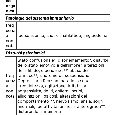
ca
orga
nica
Patologie del sistema immunitario
freq
uenz
a
Ipersensibilità, shock anafilattico, angioedema
non
nota
Disturbi psichiatrici
Stato confusionale*, disorientamento*, disturbi
dello stato emotivo e dell’umore*, alterazioni
della libido, dipendenza**, abuso del
freq
farmaco**, sindrome da sospensione
uenz
Depressione Reazioni paradosse quali
a
irrequietezza, agitazione, irritabilità,
non
aggressività, deliri, collera, incubi,
nota
allucinazioni, psicosi, alterazioni del
comportamento **, nervosismo, ansia, sogni
anormali, iperattività, amnesia anterograda**,
disturbi della memoria