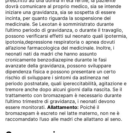
prescritto ad una donna in età fertile, la paziente
dovrà comunicare al proprio medico, sia se intende
iniziare una gravidanza, sia se sospetta di essere
incinta, per quanto riguarda la sospensione del
medicinale. Se Lexotan è somministrato durante
l’ultimo periodo di gravidanza, o durante il travaglio,
possono verificarsi effetti sul neonato quali ipotermia,
ipotonia,depressione respiratoria o apnea dovuti
all’azione farmacologica del medicinale. Inoltre, i
neonati nati da madri che hanno assunto
cronicamente benzodiazepine durante le fasi
avanzate della gravidanza, possono sviluppare
dipendenza fisica e possono presentare un certo
rischio di sviluppare i sintomi da astinenza nel
periodo postnatale, quali ipereccitabilità, agitazione e
tremore anche dopo alcuni giorni dalla nascita. Se il
trattamento con bromazepam è necessario durante
l’ultimo trimestre di gravidanza, i neonati devono
essere monitorati.
Allattamento:
Poiché il
bromazepam è escreto nel latte materno, non ne è
raccomandato l’uso alle madri che allattano al seno.