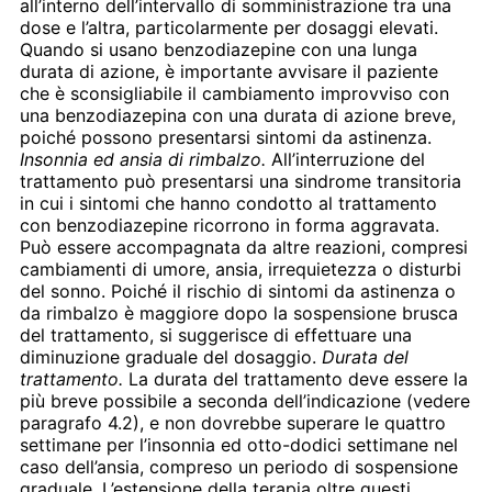
all’interno dell’intervallo di somministrazione tra una
dose e l’altra, particolarmente per dosaggi elevati.
Quando si usano benzodiazepine con una lunga
durata di azione, è importante avvisare il paziente
che è sconsigliabile il cambiamento improvviso con
una benzodiazepina con una durata di azione breve,
poiché possono presentarsi sintomi da astinenza.
Insonnia ed ansia di rimbalzo.
All’interruzione del
trattamento può presentarsi una sindrome transitoria
in cui i sintomi che hanno condotto al trattamento
con benzodiazepine ricorrono in forma aggravata.
Può essere accompagnata da altre reazioni, compresi
cambiamenti di umore, ansia, irrequietezza o disturbi
del sonno. Poiché il rischio di sintomi da astinenza o
da rimbalzo è maggiore dopo la sospensione brusca
del trattamento, si suggerisce di effettuare una
diminuzione graduale del dosaggio.
Durata del
trattamento.
La durata del trattamento deve essere la
più breve possibile a seconda dell’indicazione (vedere
paragrafo 4.2), e non dovrebbe superare le quattro
settimane per l’insonnia ed otto-dodici settimane nel
caso dell’ansia, compreso un periodo di sospensione
graduale. L’estensione della terapia oltre questi