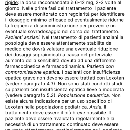
rigide
: la dose raccomandata è 6-12 mg, 2-3 volte al
giorno. Nelle prime fasi del trattamento il paziente
deve essere monitorato con regolarità per identificare
il dosaggio minimo efficace ed eventualmente ridurne
la frequenza di somministrazione per prevenire un
eventuale sovradosaggio nel corso del trattamento.
Pazienti anziani.
Nel trattamento di pazienti anziani la
posologia deve essere attentamente stabilita dal
medico che dovrà valutare una eventuale riduzione
dei dosaggi sopraindicati a causa del potenziale
aumento della sensibilità dovuta ad una differente
farmacocinetica e farmacodinamica.
Pazienti con
compromissione epatica.
I pazienti con insufficienza
epatica grave non devono essere trattati con Lexotan
(vedere paragrafo 4.3). Non sono stati condotti studi
su pazienti con insufficienza epatica lieve o moderata
(vedere paragrafo 5.2).
Popolazione pediatrica.
Non
esiste alcuna indicazione per un uso specifico di
Lexotan nella popolazione pediatrica.
Ansia.
Il
trattamento deve essere il più breve possibile. Il
paziente deve essere rivalutato regolarmente e la
necessità di un trattamento continuato deve essere
valutata attentamente, particolarmente se il paziente