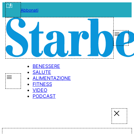
Vai
Facebo
X
Ins
Abbonati
al
contenuto
BENESSERE
SALUTE
ALIMENTAZIONE
FITNESS
VIDEO
PODCAST