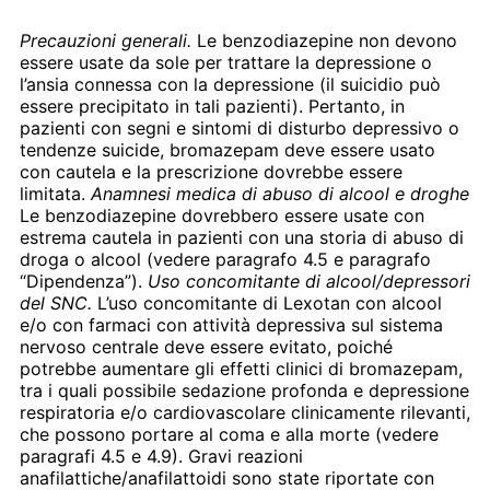
Precauzioni generali.
Le benzodiazepine non devono
essere usate da sole per trattare la depressione o
l’ansia connessa con la depressione (il suicidio può
essere precipitato in tali pazienti). Pertanto, in
pazienti con segni e sintomi di disturbo depressivo o
tendenze suicide, bromazepam deve essere usato
con cautela e la prescrizione dovrebbe essere
limitata.
Anamnesi medica di abuso di alcool e droghe
Le benzodiazepine dovrebbero essere usate con
estrema cautela in pazienti con una storia di abuso di
droga o alcool (vedere paragrafo 4.5 e paragrafo
“Dipendenza”).
Uso concomitante di alcool/depressori
del SNC.
L’uso concomitante di Lexotan con alcool
e/o con farmaci con attività depressiva sul sistema
nervoso centrale deve essere evitato, poiché
potrebbe aumentare gli effetti clinici di bromazepam,
tra i quali possibile sedazione profonda e depressione
respiratoria e/o cardiovascolare clinicamente rilevanti,
che possono portare al coma e alla morte (vedere
paragrafi 4.5 e 4.9). Gravi reazioni
anafilattiche/anafilattoidi sono state riportate con