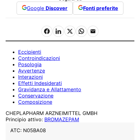
Google
Discover
Fonti preferite
Eccipienti
Controindicazioni
Posologia
Avvertenze
Interazioni
Effetti Indesiderati
Gravidanza e Allattamento
Conservazione
Composizione
CHEPLAPHARM ARZNEIMITTEL GMBH
Principio attivo:
BROMAZEPAM
ATC:
N05BA08