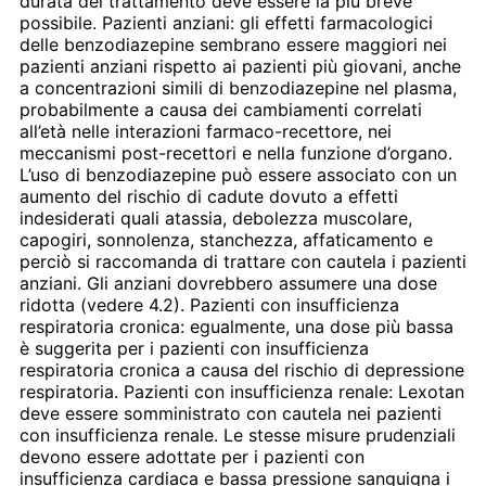
durata del trattamento deve essere la più breve
possibile. Pazienti anziani: gli effetti farmacologici
delle benzodiazepine sembrano essere maggiori nei
pazienti anziani rispetto ai pazienti più giovani, anche
a concentrazioni simili di benzodiazepine nel plasma,
probabilmente a causa dei cambiamenti correlati
all’età nelle interazioni farmaco-recettore, nei
meccanismi post-recettori e nella funzione d’organo.
L’uso di benzodiazepine può essere associato con un
aumento del rischio di cadute dovuto a effetti
indesiderati quali atassia, debolezza muscolare,
capogiri, sonnolenza, stanchezza, affaticamento e
perciò si raccomanda di trattare con cautela i pazienti
anziani. Gli anziani dovrebbero assumere una dose
ridotta (vedere 4.2). Pazienti con insufficienza
respiratoria cronica: egualmente, una dose più bassa
è suggerita per i pazienti con insufficienza
respiratoria cronica a causa del rischio di depressione
respiratoria. Pazienti con insufficienza renale: Lexotan
deve essere somministrato con cautela nei pazienti
con insufficienza renale. Le stesse misure prudenziali
devono essere adottate per i pazienti con
insufficienza cardiaca e bassa pressione sanguigna i