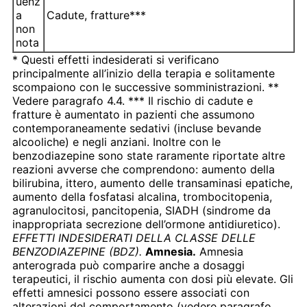
uenz
a
Cadute, fratture***
non
nota
* Questi effetti indesiderati si verificano
principalmente all’inizio della terapia e solitamente
scompaiono con le successive somministrazioni. **
Vedere paragrafo 4.4. *** Il rischio di cadute e
fratture è aumentato in pazienti che assumono
contemporaneamente sedativi (incluse bevande
alcooliche) e negli anziani. Inoltre con le
benzodiazepine sono state raramente riportate altre
reazioni avverse che comprendono: aumento della
bilirubina, ittero, aumento delle transaminasi epatiche,
aumento della fosfatasi alcalina, trombocitopenia,
agranulocitosi, pancitopenia, SIADH (sindrome da
inappropriata secrezione dell’ormone antidiuretico).
EFFETTI INDESIDERATI DELLA CLASSE DELLE
BENZODIAZEPINE (BDZ).
Amnesia.
Amnesia
anterograda può comparire anche a dosaggi
terapeutici, il rischio aumenta con dosi più elevate. Gli
effetti amnesici possono essere associati con
alterazioni del comportamento (vedere paragrafo