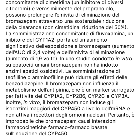
concomitante di cimetidina (un inibitore di diversi
citocromi) e verosimilmente del propranololo,
possono prolungare l’emivita di eliminazione del
bromazepam attraverso una sostanziale riduzione
della clearance (con cimetidina: riduzione del 50%).
La somministrazione concomitante di fluvoxamina, un
inibitore del CYP1A2, porta ad un aumento
significativo dell’esposizione a bromazepam (aumento
dell’AUC di 2,4 volte) e dell’emivita di eliminazione
(aumento di 1,9 volte). In uno studio condotto
in vitro
su epatociti umani bromazepam non ha indotto
enzimi epatici ossidativi. La somministrazione di
teofilline o amminofilline può ridurre gli effetti delle
benzodiazepine. Il bromazepam non influenza il
metabolismo dell’antipirina, che è un marker surrogato
per l’attività del CYP1A2, CYP2B6, CYP2C e CYP3A.
Inoltre,
in vitro
, il bromazepam non induce gli
isoenzimi maggiori del CYP450 a livello dell’mRNA e
non attiva i recettori degli ormoni nucleari. Pertanto, è
improbabile che bromazepam causi interazioni
farmacocinetiche farmaco-farmaco basate
sull’induzione del CYP450.