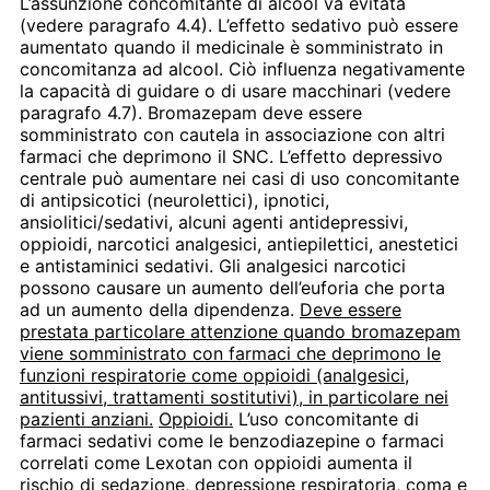
L’assunzione concomitante di alcool va evitata
(vedere paragrafo 4.4). L’effetto sedativo può essere
aumentato quando il medicinale è somministrato in
concomitanza ad alcool. Ciò influenza negativamente
la capacità di guidare o di usare macchinari (vedere
paragrafo 4.7). Bromazepam deve essere
somministrato con cautela in associazione con altri
farmaci che deprimono il SNC. L’effetto depressivo
centrale può aumentare nei casi di uso concomitante
di antipsicotici (neurolettici), ipnotici,
ansiolitici/sedativi, alcuni agenti antidepressivi,
oppioidi, narcotici analgesici, antiepilettici, anestetici
e antistaminici sedativi. Gli analgesici narcotici
possono causare un aumento dell’euforia che porta
ad un aumento della dipendenza.
Deve essere
prestata particolare attenzione quando bromazepam
viene somministrato con farmaci che deprimono le
funzioni respiratorie come oppioidi (analgesici,
antitussivi, trattamenti sostitutivi), in particolare nei
pazienti anziani.
Oppioidi.
L’uso concomitante di
farmaci sedativi come le benzodiazepine o farmaci
correlati come Lexotan con oppioidi aumenta il
rischio di sedazione, depressione respiratoria, coma e