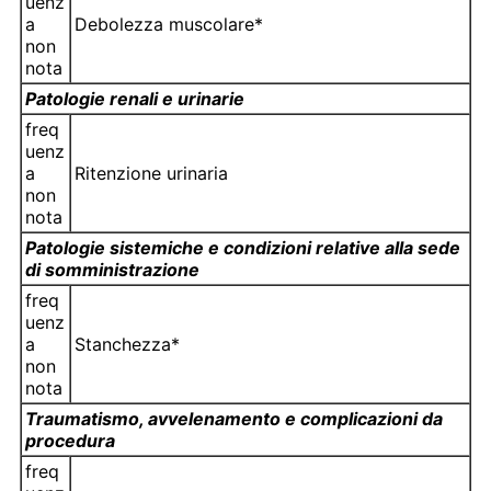
uenz
a
Debolezza muscolare*
non
nota
Patologie renali e urinarie
freq
uenz
a
Ritenzione urinaria
non
nota
Patologie sistemiche e condizioni relative alla sede
di somministrazione
freq
uenz
a
Stanchezza*
non
nota
Traumatismo, avvelenamento e complicazioni da
procedura
freq