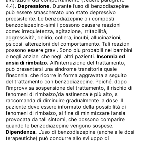
4.4).
Depressione.
Durante l’uso di benzodiazepine
può essere smascherato uno stato depressivo
preesistente. Le benzodiazepine o i composti
benzodiazepino-simili possono causare reazioni
come: irrequietezza, agitazione, irritabilità,
aggressività, delirio, collera, incubi, allucinazioni,
psicosi, alterazioni del comportamento. Tali reazioni
possono essere gravi. Sono più probabili nei bambini
e negli anziani che negli altri pazienti.
Insonnia ed
ansia di rimbalzo.
All’interruzione del trattamento,
può presentarsi una sindrome transitoria quale
l’insonnia, che ricorre in forma aggravata a seguito
del trattamento con benzodiazepine. Poiché, dopo
l’improvvisa sospensione del trattamento, il rischio di
fenomeni di rimbalzo/da astinenza è più alto, si
raccomanda di diminuire gradualmente la dose. Il
paziente deve essere informato della possibilità di
fenomeni di rimbalzo, al fine di minimizzare l’ansia
provocata da tali sintomi, che possono comparire
quando le benzodiazepine vengono sospese.
Dipendenza.
L’uso di benzodiazepine (anche alle dosi
terapeutiche) può condurre allo sviluppo di