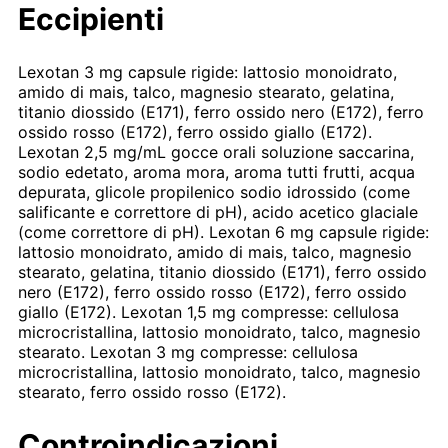
Eccipienti
Lexotan 3 mg capsule rigide: lattosio monoidrato,
amido di mais, talco, magnesio stearato, gelatina,
titanio diossido (E171), ferro ossido nero (E172), ferro
ossido rosso (E172), ferro ossido giallo (E172).
Lexotan 2,5 mg/mL gocce orali soluzione saccarina,
sodio edetato, aroma mora, aroma tutti frutti, acqua
depurata, glicole propilenico sodio idrossido (come
salificante e correttore di pH), acido acetico glaciale
(come correttore di pH). Lexotan 6 mg capsule rigide:
lattosio monoidrato, amido di mais, talco, magnesio
stearato, gelatina, titanio diossido (E171), ferro ossido
nero (E172), ferro ossido rosso (E172), ferro ossido
giallo (E172). Lexotan 1,5 mg compresse: cellulosa
microcristallina, lattosio monoidrato, talco, magnesio
stearato. Lexotan 3 mg compresse: cellulosa
microcristallina, lattosio monoidrato, talco, magnesio
stearato, ferro ossido rosso (E172).
Controindicazioni