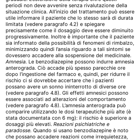
periodi non deve avvenire senza rivalutazione della
situazione clinica. All’inizio del trattamento può essere
utile informare il paziente che lo stesso sarà di durata
limitata (vedere paragrafo 4.2) e spiegare
precisamente come il dosaggio deve essere diminuito
progressivamente. Inoltre è importante che il paziente
sia informato della possibilità di fenomeni di rimbalzo,
minimizzando quindi l’ansia riguardo a tali sintomi se
dovessero accadere alla sospensione del medicinale.
Amnesia.
Le benzodiazepine possono indurre amnesia
anterograda. Ciò accade più spesso parecchie ore
dopo l’ingestione del farmaco e, quindi, per ridurre il
rischio ci si dovrebbe accertare che i pazienti
possano avere un sonno ininterrotto di diverse ore
(vedere paragrafo 4.8). Gli effetti amnesici possono
essere associati ad alterazioni del comportamento
(vedere paragrafo 4.8). L’amnesia anterograda può
comparire utilizzando le dosi terapeutiche più alte (è
stata documentata con 6 mg): il rischio è superiore a
dosaggi più elevati.
Reazioni psichiatriche e
paradosse.
Quando si usano benzodiazepine è noto
che possano accadere reazioni come irrequietezza,