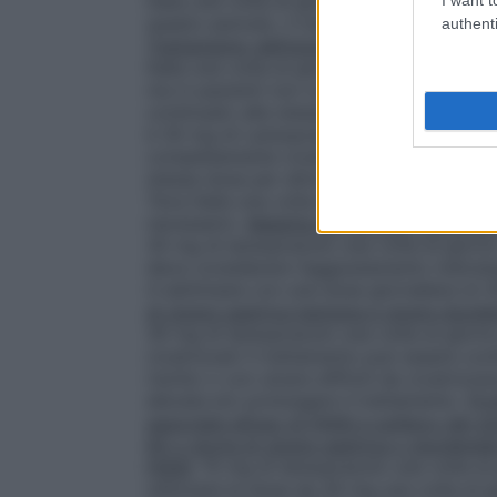
Italia una volta al giorno per 2 settimane
questo periodo, il trattamento viene cont
authenti
Trattamento dell’ulcera gastrica benigna
:
Italia una volta al giorno per 4 settimane.
ma in pazienti non completamente cicatri
continuato alla stessa dose per altre 4 s
è 30 mg di Lansoprazolo Teva Italia una v
completamente cicatrizzati entro questo p
stessa dose per altre 4 settimane.
Profila
Teva Italia una volta al giorno. La dose 
necessario.
Malattia da reflusso gastroes
30 mg di lansoprazolo una volta al giorno.
deve considerare l’aggiustamento individu
4 settimane con una dose giornaliera di 
di ulcera gastrica benigna e ulcera duoden
30 mg di lansoprazolo una volta al giorn
cicatrizzati il trattamento può essere cont
rischio o con ulcere difficili da cicatrizz
elevata e/o prolungare il trattamento.
Pro
associate all’uso di FANS e sollievo dei si
65 o storia di ulcera gastrica o duodena
FANS
: 15 mg di lansoprazolo una volta al
utilizzare la dose da 30 mg una volta al 