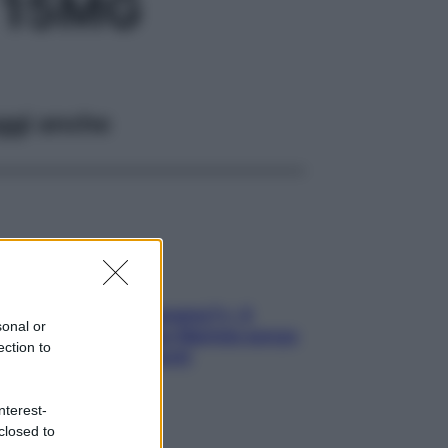
 15MG
ggi anche
«Oggi che se magnamo?»: 4
sonal or
ricette facili di Max Mariola senza
ection to
pesare gli ingredienti
nterest-
closed to