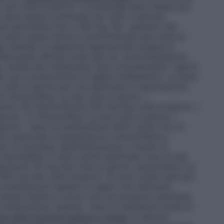
una volta al giorno. La posologia deve essere poi
 deve essere continuato per tutto il periodo
si giornaliere fino a 180 mg. Per i pazienti che
e deve essere divisa e somministrata due volte al
i:
Quando si seleziona l’appropriata terapia di
ee guida ufficiali locali (per es. raccomandazioni
ica, durata del trattamento (più comunemente 7 giorni,
ato uso e prescrizione di agenti antibatterici. La dose
olte al giorno per una settimana in associazione
) Amoxicillina 1 g due volte al giorno +
orno. B) Claritromicina 250 mg due volte al giorno +
orno. C) Amoxicillina 1 g due volte al giorno +
rno. I tassi di eradicazione dell’
H. pylori
fino al
 è associata a lansoprazolo e amoxicillina o
o di successo dell’eradicazione, il rischio di
 improbabile. È stato anche esaminato l’uso di una
prazolo 30 mg due volte al giorno, amoxicillina 1 g
00 mg due volte al giorno. Si sono notati tassi più
combinazione rispetto ai regimi che utilizzano
 essere adatta a coloro che non possono assumere
 eradicazione, quando i tassi di resistenza locale al
 della funzione epatica e renale:
Si devono