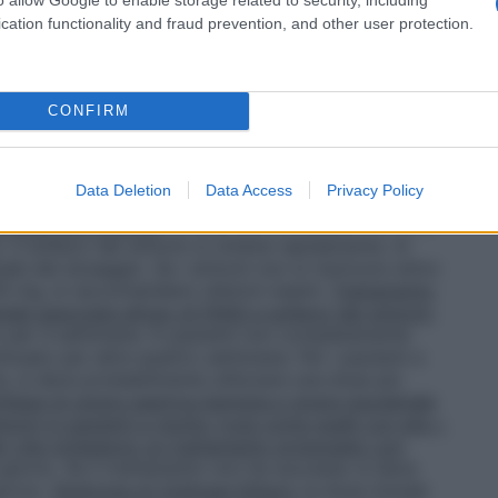
. In pazienti non completamente cicatrizzati entro
inuato alla stessa dose per altre due settimane.
cation functionality and fraud prevention, and other user protection.
 la dose raccomandata è 30 mg di Lansoprazolo Teva
 L’ulcera di solito cicatrizza entro quattro settimane,
zzati entro questo periodo, il trattamento può essere
ettimane.
Esofagite da reflusso
: la dose raccomandata
CONFIRM
olta al giorno per 4 settimane. In pazienti non
eriodo, il trattamento può essere continuato alla
ssi dell’esofagite da reflusso
: 15 mg di Lansoprazolo
Data Deletion
Data Access
Privacy Policy
può essere aumentata fino a 30 mg al giorno, quando
ofageo sintomatica:
la dose raccomandata è di 15 o
 Il sollievo dei sintomi si ottiene rapidamente. Si
ale del dosaggio. Se i sintomi non si risolvono entro
30 mg, si raccomandano ulteriori esami.
Trattamento
ale associata all’uso di FANS e sollievo dei sintomi:
o per 4 settimane. In pazienti non completamente
inuato per altre quattro settimane. Per i pazienti a
are, si deve probabilmente utilizzare una dose più
filassi di ulcera gastrica benigna e ulcera duodenale
ntomi in pazienti a rischio (così come quelli con età >
le) che richiedono un trattamento prolungato con
 giorno. Se il trattamento non ha successo si deve
giorno.
Sindrome di Zollinger-Ellison:
la dose iniziale