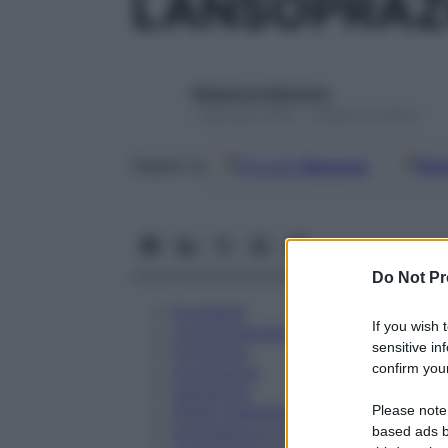
LANSOPRAZ
Redazione Starbene
1 Gennaio 2025 – Lettura 15 minuti
Google
Discover
Fon
Seguici su
Do Not Pr
Eccipienti
If you wish 
Controindicazioni
sensitive in
Posologia
confirm your
Avvertenze
Interazioni
Please note
Effetti Indesiderati
Gravidanza e Allattamento
based ads b