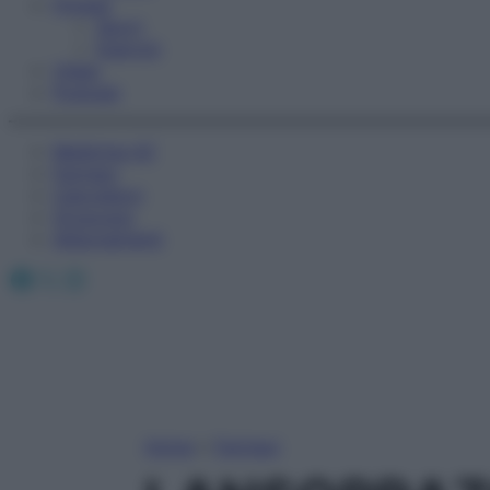
Fitness
Sport
Esercizi
Video
Podcast
Medicina AZ
Farmaci
Calcolatori
Oroscopo
Abbonamenti
Facebook
X
Instagram
Home
»
Farmaci