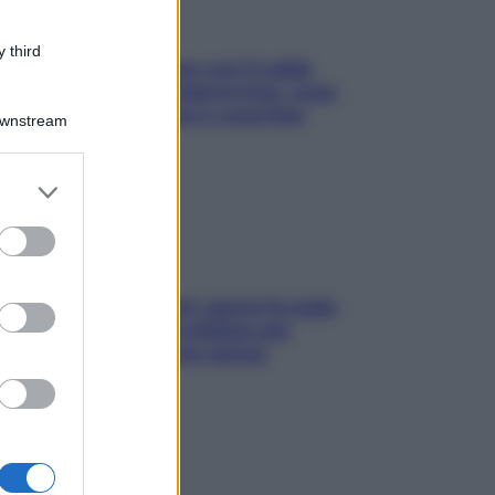
 third
Perché la pressione con il caldo
scende e sale all’improvviso: cosa
succede alle donne e cosa fare
Downstream
subito
er and store
to grant or
ed purposes
Doccia, lavarsi tutti i giorni fa male
alla pelle? I miti da sfatare per
proteggerla davvero senza
stressarla