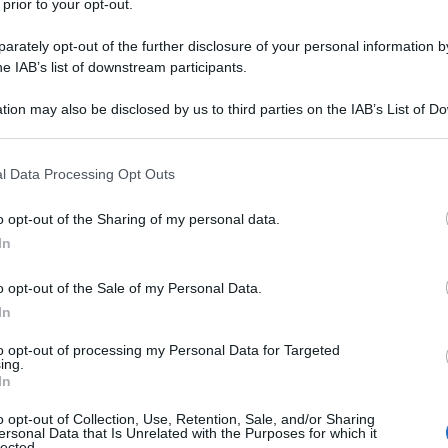
 prior to your opt-out.
rately opt-out of the further disclosure of your personal information by
he IAB’s list of downstream participants.
tion may also be disclosed by us to third parties on the IAB’s List of 
Descrizione tipo ricetta:
RR – RIPETIBILE
 that may further disclose it to other third parties.
10V IN 6MESI
 that this website/app uses one or more Google services and may gath
l Data Processing Opt Outs
Forma farmaceutica:
CAPSULE
including but not limited to your visit or usage behaviour. You may click 
GASTRORESISTENTI
 to Google and its third-party tags to use your data for below specifi
o opt-out of the Sharing of my personal data.
ogle consent section.
astrica benigna • Trattamento e profilassi
In
 Reflusso Gastroesofageo (MRGE) sintomatica. •
he benigne e ulcere duodenali associate all’uso di
o opt-out of the Sale of my Personal Data.
che richiedono trattamento continuato con FANS. •
In
llison. • Eradicazione di
Helicobacter pylori
in
appropriata e prevenzione delle recidive di ulcera
to opt-out of processing my Personal Data for Targeted
a
H. pylori
.
ing.
In
o opt-out of Collection, Use, Retention, Sale, and/or Sharing
ersonal Data that Is Unrelated with the Purposes for which it
lected.