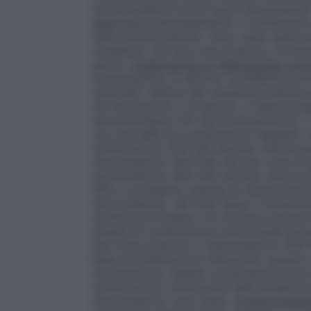
raccomandata è di 60 mg di lansoprazolo 
aggiustata individualmente. Il trattamento
clinicamente indicato. Sono state usate do
richiedono 120 mg o più al giorno, la dos
giorno.
Eradicazione di Helicobacter pylor
combinazione, si devono considerare le lin
nazionali) relative alla resistenza batter
ma talvolta fino a 14 giorni), e l’appropri
raccomandata è 30 mg di lansoprazolo 2 v
con una delle tre combinazioni seguenti: A
claritromicina 250-500 mg due volte al gi
metronidazolo 400-500 mg due volte al gi
metronidazolo 400-500 mg due volte al gio
90% si ottengono quando la claritromicina
metronidazolo. Sei mesi dopo il trattament
reinfezione è basso e la recidiva è quindi
terapia di combinazione che include lanso
due volte al giorno e metronidazolo 400-5
bassi di eradicazione utilizzando questa 
claritromicina. Questa combinazione può
claritromicina come parte della terapia di
metronidazolo sono bassi.
Compromissione