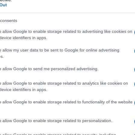
Out
hero (saccarosio e amido di mais)
aurilsolfato Povidone K30 Fosfato trisodico
 metacrilico – etilacrilato 1:1, dispersione 30 per
consents
71) Talco
Involucro della capsula:
Titanio diossido (E
ampa:
Gomma lacca Alcool etilico anidro Alcool
o allow Google to enable storage related to advertising like cookies on
alcool Ammonio idrossido Potassio idrossido Ferro
evice identifiers in apps.
o allow my user data to be sent to Google for online advertising
s.
to allow Google to send me personalized advertising.
 qualsiasi degli eccipienti elencati al paragrafo 6.1.
ato con atazanavir (vedere paragrafo 4.5).
o allow Google to enable storage related to analytics like cookies on
evice identifiers in apps.
o allow Google to enable storage related to functionality of the website
razolo Teva Italia deve essere assunto una volta al
lizzato per l’eradicazione dell’
H. pylori
quando il
o allow Google to enable storage related to personalization.
 volte al giorno, una volta la mattina e una volta la
la dose raccomandata è 30 mg di Lansoprazolo Teva
o allow Google to enable storage related to security, including