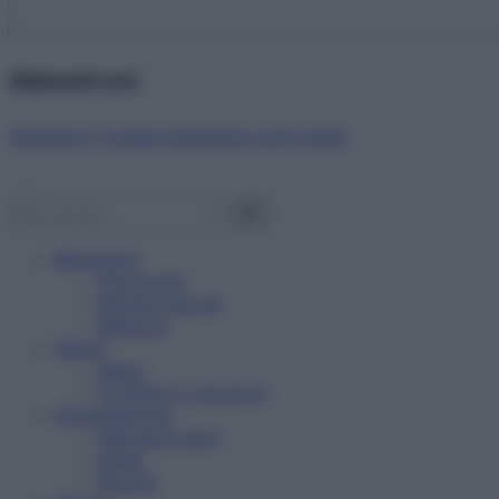
Abbonati ora!
Starbene ti regala benessere ogni mese!
Benessere
Psicologia
Rimedi naturali
Bellezza
Salute
News
Problemi e soluzioni
Alimentazione
Mangiare sano
Diete
Ricette