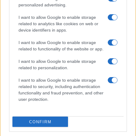
personalized advertising.
I want to allow Google to enable storage
related to analytics like cookies on web or
device identifiers in apps.
I want to allow Google to enable storage
related to functionality of the website or app.
I want to allow Google to enable storage
related to personalization.
I want to allow Google to enable storage
related to security, including authentication
functionality and fraud prevention, and other
user protection.
CONFIRM