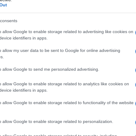
Out
consents
o allow Google to enable storage related to advertising like cookies on
 qualsiasi degli eccipienti elencati al paragrafo 6.1.
evice identifiers in apps.
o allow my user data to be sent to Google for online advertising
s.
ico con esperienza nella gestione dell’infezione da
to allow Google to send me personalized advertising.
o in associazione con altre terapie antiretrovirali
 Poiché le formulazioni hanno profili farmacocinetici
o allow Google to enable storage related to analytics like cookies on
mpressa da 600 mg non devono essere sostituite con
evice identifiers in apps.
 le compresse masticabili (vedere paragrafo 5.2). Il
resse masticabili non sono stati studiati in
o allow Google to enable storage related to functionality of the website
 con infezione da HIV.
Neonati, lattanti e bambini
specificato nella Tabella 1 e nella Tabella 2. I
 con il granulato per sospensione orale finché il
o allow Google to enable storage related to personalization.
pazienti con un peso compreso tra 11 e 20 kg è
 sospensione orale che la compressa masticabile come
o allow Google to enable storage related to security, including