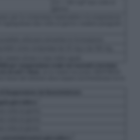
‡
1,5 x 100 mg
due volte al
giorno
eso per la compressa masticabile e la sospensione
 6 mg/kg/dose due volte al giorno (
vedere paragrafo
ossibile utilizzare entrambe le formulazioni.
sponibili come compresse da 25 mg e da 100 mg.
 essere divisa in due metà uguali.
SS per sospensione orale nei neonati a termine
ni] di età*)
Nota
: se la madre ha preso ISENTRESS
ima dose del lattante deve essere somministrata tra le
di Sospensione da Somministrare
†
gola giornaliera
a volta al giorno
a volta al giorno
a volta al giorno
‡
e somministrazioni giornaliere