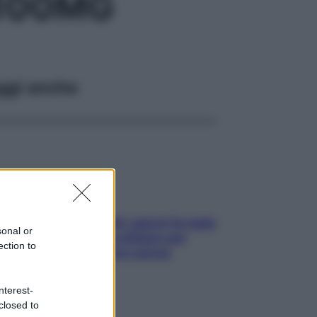
 100MG
ggi anche
Doccia, lavarsi tutti i giorni fa male
sonal or
alla pelle? I miti da sfatare per
ection to
proteggerla davvero senza
stressarla
nterest-
closed to