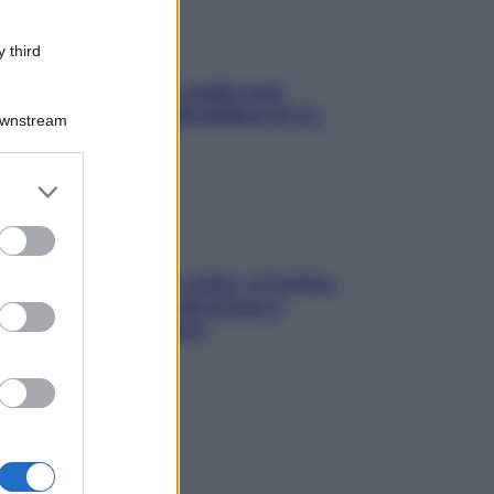
 third
Aria condizionata: usala così,
senza rischiare raffreddore & Co.
Downstream
er and store
to grant or
ed purposes
Mindfulness tra le vette: a Cortina
due giorni lontani da stress e
ansia da smartphone