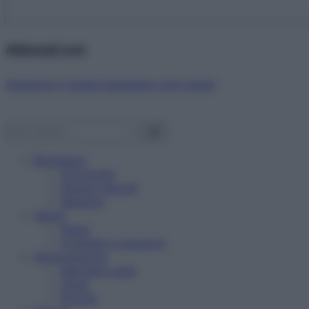
Abbonati ora!
Starbene ti regala benessere ogni mese!
Benessere
Psicologia
Rimedi naturali
Bellezza
Salute
News
Problemi e soluzioni
Alimentazione
Mangiare sano
Diete
Ricette