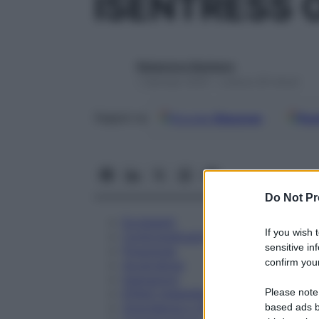
ISENTRESS 
Redazione Starbene
1 Gennaio 2025 – Lettura 29 minuti
Google
Discover
Fon
Seguici su
Do Not Pr
Eccipienti
If you wish 
Controindicazioni
sensitive in
Posologia
confirm your
Avvertenze
Interazioni
Please note
Effetti Indesiderati
Gravidanza e Allattamento
based ads b