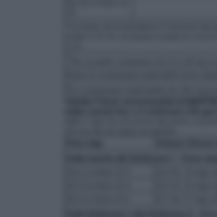
Da 20 a meno di
25
*La dose raccomandata in funzione del p
orale in 10 mL di acqua si basa su circa
5.2
).
†
Per un peso compreso tra 11 e 20 kg è p
Nota: le compresse masticabili sono di
‡
La compressa masticabile da 100 mg può
Tabella 2 Dose raccomandata di ISENTRE
(dalla nascita fino a 4 settimane [28 gior
dalle 2 alle 24 ore prima del parto, la pr
24 e le 48 ore dopo la nascita.
Peso (kg)
Volume (Dose) 
Dalla nascita alla Settimana 1 – Dose sin
Da 2 a meno di 3
0,4 mL (4 mg) un
Da 3 a meno di 4
0,5 mL (5 mg) un
Da 4 a meno di 5
0,7 mL (7 mg) un
Dalla Settimana 1 alla Settimana 4 – Du