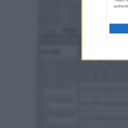
specificato nella Tabella 1 (vedere paragr
riferimento al Riassunto delle caratteris
authenti
masticabili. La sicurezza e l’efficacia di 
gestazione) e nei neonati sottopeso (< 2.
disponibili in questa popolazione e non 
dosaggio.
Tabella 1 Dose raccomandata
compresse masticabili in pazienti pediat
compreso tra 3 e 25 kg
Volume (Dose) di So
Peso (kg)
Somministrare
Da 3 a meno di 4
2,5 mL (25 mg) due vo
Da 4 a meno di 6
3 mL (30 mg) due volt
Da 6 a meno di 8
4 mL (40 mg) due volt
Da 8 a meno di
6 mL (60 mg) due volt
11
Da 11 a meno di
8 mL (80 mg) due volt
†
14
Da 14 a meno di
10 mL (100 mg) due vo
†
20