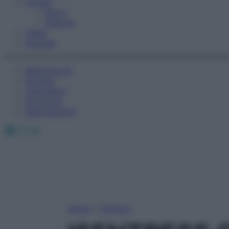
Fitness
Sport
Esercizi
Video
Podcast
Medicina AZ
Farmaci
Calcolatori
Oroscopo
Abbonamenti
Facebook
X
Instagram
Home
»
Farmaci