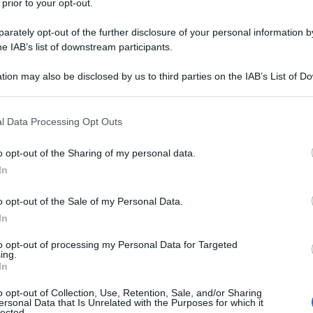
 prior to your opt-out.
rately opt-out of the further disclosure of your personal information by
he IAB’s list of downstream participants.
O
tion may also be disclosed by us to third parties on the IAB’s List of 
Descrizione tipo ricetta:
RNRL –
 that may further disclose it to other third parties.
LIMITATIVA NON RIPETIB.
 that this website/app uses one or more Google services and may gath
l Data Processing Opt Outs
Forma farmaceutica:
GRANULATO PER
including but not limited to your visit or usage behaviour. You may click 
SOSPENS ORALE
 to Google and its third-party tags to use your data for below specifi
o opt-out of the Sharing of my personal data.
ogle consent section.
ltri medicinali antiretrovirali per il trattamento
In
nza umana (HIV-1) (vedere paragrafi 4.2, 4.4, 5.1 e
o opt-out of the Sale of my Personal Data.
In
to opt-out of processing my Personal Data for Targeted
ing.
In
annitolo – Monoammonio glicirrizinato – Sorbitolo
Saccarosio – Crospovidone, tipo A – Magnesio
o opt-out of Collection, Use, Retention, Sale, and/or Sharing
ol/PEG 400 – Etilcellulosa 20 cP – Idrossido di
ersonal Data that Is Unrelated with the Purposes for which it
cido oleico – Cellulosa microcristallina – Carmellosa
lected.