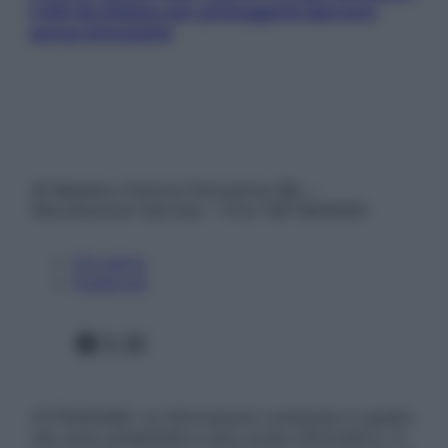
I miti da sfatare per proteggerla davvero
senza stressarla
© Belpietro Edizioni Periodiche SRL –
Riproduzione riservata – P.Iva 13673600964
Chi siamo
Pubblicità
Facebook
X
Instagram
ATTENZIONE: Le informazioni contenute in questo
sito sono presentate a solo scopo informativo, in