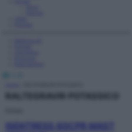
Fitness
Sport
Esercizi
Video
Podcast
Medicina AZ
Farmaci
Calcolatori
Oroscopo
Abbonamenti
Facebook
X
Instagram
Home
»
RALTEGRAVIR POTASSICO
RALTEGRAVIR POTASSICO
Farmaci
ISENTRESS 60CPR MAST