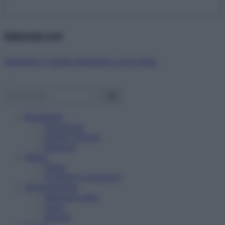
Abbonati ora!
Starbene ti regala benessere ogni mese!
Benessere
Psicologia
Rimedi naturali
Bellezza
Salute
News
Problemi e soluzioni
Alimentazione
Mangiare sano
Diete
Ricette