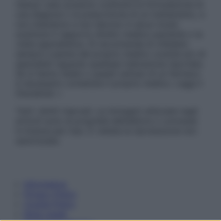
nessun caso possono costituire la formulazione di
una diagnosi o la prescrizione di un trattamento, e
non intendono e non devono in alcun modo
sostituire il rapporto diretto medico-paziente o la
visita specialistica. Si raccomanda di chiedere
sempre il parere del proprio medico curante e/o di
specialisti riguardo qualsiasi indicazione riportata.
Se si hanno dubbi o quesiti sull’uso di un farmaco
è necessario contattare il proprio medico. Leggi il
Disclaimer »
Tutti i diritti riservati. Le immagini utilizzate negli
articoli sono di proprietà dell’editore o concesse
in licenza per l’uso. È vietata la riproduzione non
autorizzata.
Informativa
Privacy Policy
Cookie Policy
Note Legali