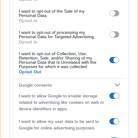
Please note that this website/app uses one or more Google
services and may gather and store information including but
I want to opt-out of the Sale of my
Personal Data.
not limited to your visit or usage behaviour. You may click to
Opted In
grant or deny consent to Google and its third-party tags to
use your data for below specified purposes in below Google
I want to opt-out of processing my
consent section.
Personal Data for Targeted Advertising.
Opted In
I want to opt-out of Collection, Use,
Retention, Sale, and/or Sharing of my
Personal Data that Is Unrelated with the
Purposes for which it was collected.
Opted Out
Google consents
I want to allow Google to enable storage
related to advertising like cookies on web or
device identifiers in apps.
I want to allow my user data to be sent to
Google for online advertising purposes.