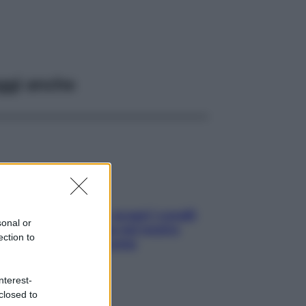
ggi anche
Non solo Maldive: scopri i coralli
sonal or
che si nascondono nel nostro
ection to
Mediterraneo (e come
proteggerli)
nterest-
closed to