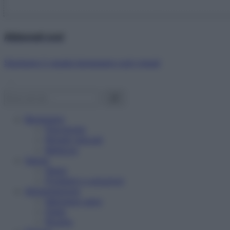
Abbonati ora!
Starbene ti regala benessere ogni mese!
Benessere
Psicologia
Rimedi naturali
Bellezza
Salute
News
Problemi e soluzioni
Alimentazione
Mangiare sano
Diete
Ricette