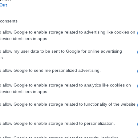
Out
le ossido di ferro nero acetato polivinilico ftalato
rogol/PEG 400 ammonio idrossido
consents
o allow Google to enable storage related to advertising like cookies on
evice identifiers in apps.
ravidanza o che allattano (vedere paragrafo 4.6).
 sono potenzialmente fertili a meno che non siano
o allow my user data to be sent to Google for online advertising
 dal Programma di Prevenzione della Gravidanza
s.
na è controindicata nei pazienti • con insufficienza
i di lipidi plasmatici • con ipervitaminosi A • con
to allow Google to send me personalized advertising.
qualsiasi degli eccipienti elencati al paragrafo 6.1 • in
vedere paragrafo 4.5) • allergici all’olio di arachidi
o allow Google to enable storage related to analytics like cookies on
o di semi di soia.
evice identifiers in apps.
o allow Google to enable storage related to functionality of the website
solamente da o sotto supervisione di medici, che
o allow Google to enable storage related to personalization.
stemici per il trattamento dell’acne grave e che
ttamento con isotretinoina e la necessità del
o allow Google to enable storage related to security, including