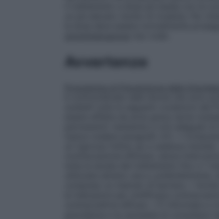
il trattamento a dose più bassa con la c
un più elevato rischio di ricaduta. Per ott
la dose deve essere normalmente prosegu
somministrazione
Uso orale.
Avvertenze
Programma di Prevenzione della Gravida
è controindicata nelle donne che sono po
soddisfi tutte le seguenti condizioni de
essere affetta da acne grave (acne nodula
permanenti) resistente a cicli adeguati di 
topica (vedere paragrafo 4.1). • Comprend
un rigoroso follow up a cadenza mensile.
contraccezione efficace, senza interruzion
tutta la durata del trattamento fino a 1 
utilizzata almeno una e, preferibilmente
compreso un metodo di barriera. • Anche 
le indicazioni per un’efficace contraccezi
contraccettive efficaci. • È informata e
gravidanza e la necessità di consultarsi r