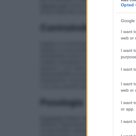
Opted 
stampa nero
alcool SDA 35 propilene glico
acqua depurata alcool isopropilico mac
Google 
Controindicazioni
I want t
web or d
Isdiben è controindicato nelle donne in g
Isdiben è controindicato nelle donne che
I want t
soddisfatte tutte le condizioni previste
purpose
(vedere paragrafo 4.4). Inoltre isotretinoi
epatica • con valori eccessivamente elevat
I want 
ipersensibilità al principio attivo o a uno 
trattamento concomitante con tetracicline (
I want t
o di soia, poiché isotretinoina contiene oli
web or d
Posologia
I want t
or app.
Posologia
Isdiben deve essere prescritto 
I want t
abbiano esperienza nell’uso di retinoidi si
comprendano pienamente il rischio del tra
I want t