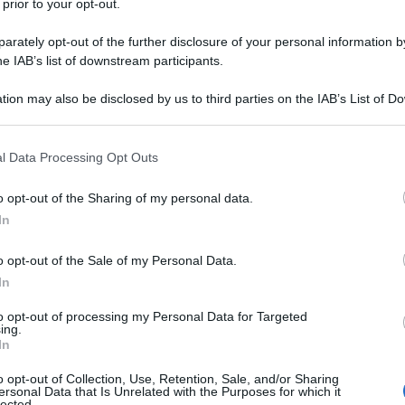
 prior to your opt-out.
rately opt-out of the further disclosure of your personal information by
he IAB’s list of downstream participants.
tion may also be disclosed by us to third parties on the IAB’s List of 
Descrizione tipo ricetta:
RNR – NON
 that may further disclose it to other third parties.
RIPET.VALE 7 GIORNI
 that this website/app uses one or more Google services and may gath
l Data Processing Opt Outs
Forma farmaceutica:
CAPSULE MOLLI
including but not limited to your visit or usage behaviour. You may click 
 to Google and its third-party tags to use your data for below specifi
o acne conglobata o acne con rischio di cicatrici
o opt-out of the Sharing of my personal data.
ogle consent section.
terapia standard con antibatterici sistemici e terapia
In
o opt-out of the Sale of my Personal Data.
In
to opt-out of processing my Personal Data for Targeted
ing.
oia raffinato cera d’api, gialla olio vegetale
In
oia)
Involucro delle capsule
: glicerolo gelatina acqua
do di ferro giallo (E 172) titanio diossido (E171)
o opt-out of Collection, Use, Retention, Sale, and/or Sharing
e per la stampa a nastro
componenti del solvente
ersonal Data that Is Unrelated with the Purposes for which it
tanolo
Inchiostro nero
:
Componenti dell’inchiostro di
lected.