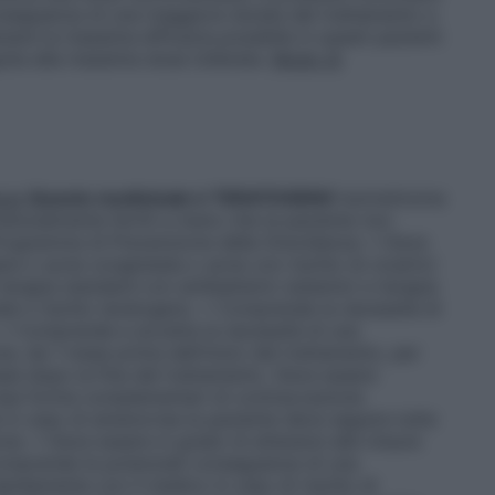
onseguenza di una maggiore durata del trattamento e
enere la massima efficacia possibile in questi pazienti
ita alla massima dose tollerata.
Modo di
nza
Questo medicinale è TERATOGENO
Isotretinoina
tenzialmente fertili a meno che la paziente non
l Programma di Prevenzione della Gravidanza: • Deve
re o acne conglobata o acne con rischio di cicatrici
terapia standard con antibatterici sistemici e terapia
e il rischio teratogeno. • Comprende la necessità di
 • Comprende e accetta la necessità di una
e, da 1 mese prima dell’inizio del trattamento, per
mese dopo la fine del trattamento. Deve essere
, due forme complementari di contraccezione
in caso di amenorrea la paziente deve seguire tutte
one. • Deve essere in grado di attenersi alle misure
 comprende le potenziali conseguenze di una
apidamente con il medico in caso di rischio di