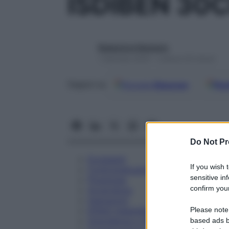
ISDIBEN 30
Redazione Starbene
1 Gennaio 2025 – Lettura 20 minuti
Google
Discover
Fon
Seguici su
Do Not Pr
Eccipienti
If you wish 
Controindicazioni
sensitive in
Posologia
confirm your
Avvertenze
Interazioni
Please note
Effetti Indesiderati
Gravidanza e Allattamento
based ads b