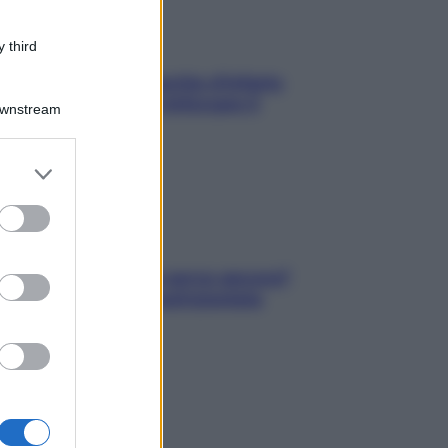
 third
In menopausa il rischio d’infarto
aumenta: è ora di rinforzare il
Downstream
cuore
er and store
to grant or
ed purposes
Contare le calorie serve ancora?
La risposta della nutrizionista