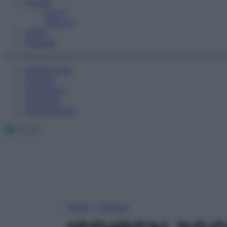
Fitness
Sport
Esercizi
Video
Podcast
Medicina AZ
Farmaci
Calcolatori
Oroscopo
Abbonamenti
Facebook
X
Instagram
Home
»
Farmaci